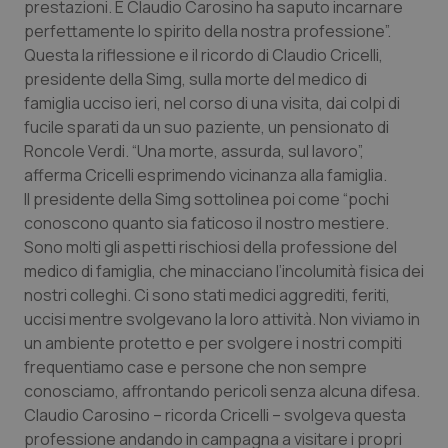
prestazioni. E Claudio Carosino ha saputo incarnare
Calabria
Asma & BPCO
perfettamente lo spirito della nostra professione”.
Questa la riflessione e il ricordo di Claudio Cricelli,
Campania
Car-T
presidente della Simg, sulla morte del medico di
famiglia ucciso ieri, nel corso di una visita, dai colpi di
Emilia-Romagna
Colesterolo & coronaropatie
fucile sparati da un suo paziente, un pensionato di
Roncole Verdi. “Una morte, assurda, sul lavoro”,
Friuli Venezia Giulia
Dermatite Atopica
afferma Cricelli esprimendo vicinanza alla famiglia.
Il presidente della Simg sottolinea poi come “pochi
Lazio
Diabete & glucometri
conoscono quanto sia faticoso il nostro mestiere.
Sono molti gli aspetti rischiosi della professione del
medico di famiglia, che minacciano l’incolumità fisica dei
Liguria
Disturbi dell’umore
nostri colleghi. Ci sono stati medici aggrediti, feriti,
uccisi mentre svolgevano la loro attività. Non viviamo in
Lombardia
Dolore
un ambiente protetto e per svolgere i nostri compiti
frequentiamo case e persone che non sempre
Marche
Donna & Salute
conosciamo, affrontando pericoli senza alcuna difesa.
Claudio Carosino – ricorda Cricelli – svolgeva questa
Molise
Epatiti
professione andando in campagna a visitare i propri