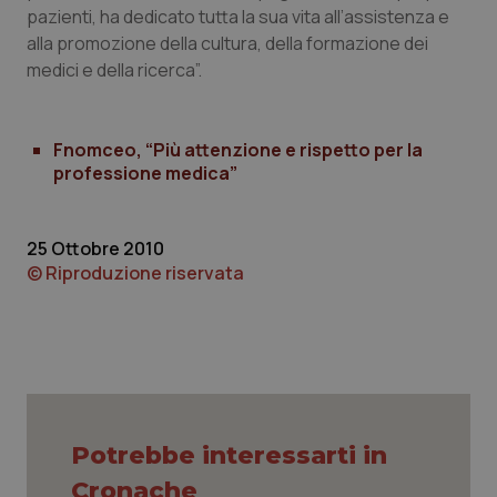
pazienti, ha dedicato tutta la sua vita all’assistenza e
Piemonte
HIV
alla promozione della cultura, della formazione dei
medici e della ricerca”.
Provincia Autonoma di Bolzano
Infezioni & Febbre
Fnomceo, “Più attenzione e rispetto per la
Provincia Autonoma di Trento
Ipertensione & Scompenso
professione medica”
Puglia
Malattie rare
25 Ottobre 2010
Sardegna
Malattia di Crohn & Rettocolite Ulcerosa
© Riproduzione riservata
Sicilia
Neuroscienze & patologie neurodegenerative
Toscana
Obesità
Umbria
Oftalmologia
Potrebbe interessarti in
Cronache