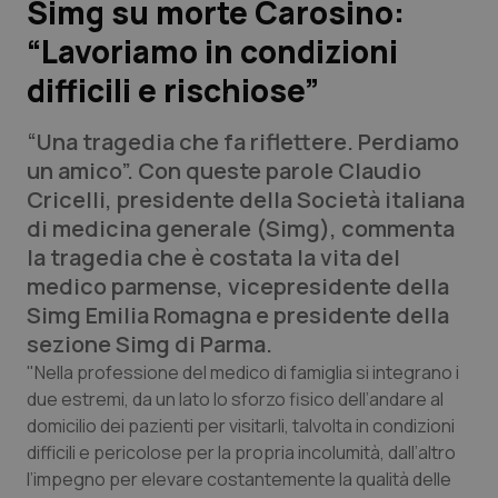
Simg su morte Carosino:
“Lavoriamo in condizioni
Scienza e Farmaci
difficili e rischiose”
Studi e Analisi
“Una tragedia che fa riflettere. Perdiamo
Lettere al direttore
un amico”. Con queste parole Claudio
Cricelli, presidente della Società italiana
Edizioni Regionali
di medicina generale (Simg), commenta
la tragedia che è costata la vita del
QS Pro
medico parmense, vicepresidente della
Simg Emilia Romagna e presidente della
Professionisti Sanitari.AI
sezione Simg di Parma.
"Nella professione del medico di famiglia si integrano i
Abruzzo
QS Pro Gold
due estremi, da un lato lo sforzo fisico dell’andare al
domicilio dei pazienti per visitarli, talvolta in condizioni
QS Club
Newsletter
difficili e pericolose per la propria incolumità, dall’altro
Basilicata
Artrite & artrosi
l’impegno per elevare costantemente la qualità delle