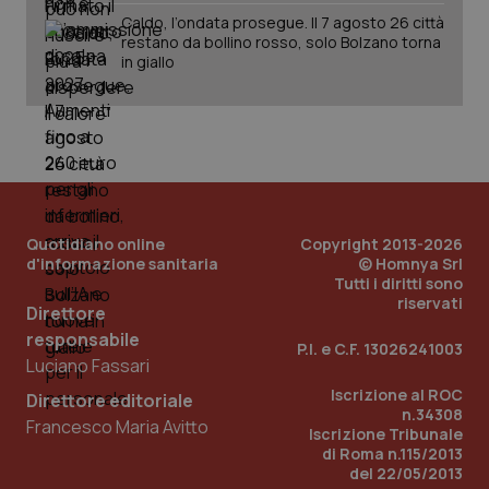
Caldo, l’ondata prosegue. Il 7 agosto 26 città
restano da bollino rosso, solo Bolzano torna
in giallo
Quotidiano online
Copyright 2013-2026
d'informazione sanitaria
© Homnya Srl
Tutti i diritti sono
riservati
Direttore
responsabile
P.I. e C.F. 13026241003
Luciano Fassari
PHPSESSID
Sessio
PHP.net
Iscrizione al ROC
Direttore editoriale
www.quotidianosanita.it
n.34308
Francesco Maria Avitto
Iscrizione Tribunale
di Roma n.115/2013
del 22/05/2013