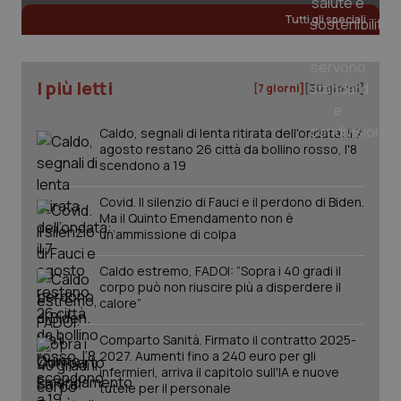
Tutti gli speciali
tracking-sites-ironfish-
www.quotidianosanita.it
4
tracking-enable
settim
I più letti
2 gior
[7 giorni]
[30 giorni]
Caldo, segnali di lenta ritirata dell'ondata: il 7
agosto restano 26 città da bollino rosso, l'8
tracking-sites-ironfish-
www.quotidianosanita.it
4
scendono a 19
session-id
settim
2 gior
Covid. Il silenzio di Fauci e il perdono di Biden.
Ma il Quinto Emendamento non è
un’ammissione di colpa
_ga
1 anno
Google LLC
Caldo estremo, FADOI: “Sopra i 40 gradi il
mes
.quotidianosanita.it
corpo può non riuscire più a disperdere il
calore”
Comparto Sanità. Firmato il contratto 2025-
2027. Aumenti fino a 240 euro per gli
infermieri, arriva il capitolo sull'IA e nuove
tutele per il personale