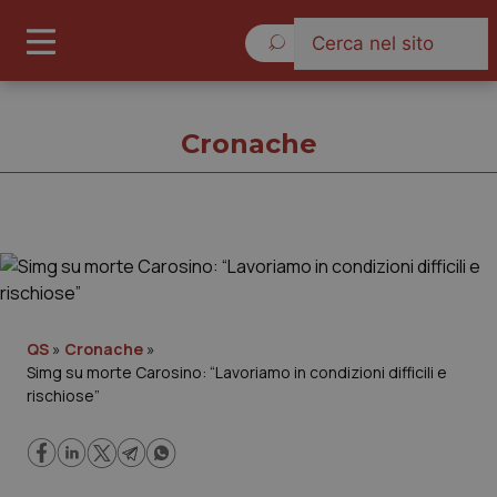
Domenica 9 Agosto 2026
Cronache
Cronache
Cronache
QS
»
Cronache
»
Simg su morte Carosino: “Lavoriamo in condizioni difficili e
Governo e Parlamento
rischiose”
Regioni e Asl
Lavoro e Professioni