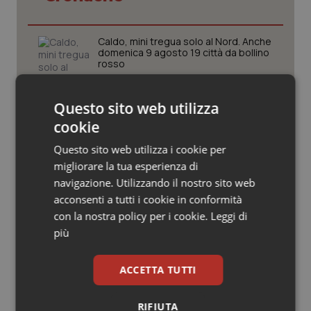
Valle D’Aosta
Oncodermatologia
Veneto
Oncoematologia
Caldo, mini tregua solo al Nord. Anche
domenica 9 agosto 19 città da bollino
rosso
Oncologia & Nutrizione
Questo sito web utilizza
Caldo, segnali di lenta ritirata
Psoriasi & pelle
dell’ondata: il 7 agosto restano 26
cookie
città da bollino rosso, l’8 scendono a
19
Quotidiano Cardiologia
Questo sito web utilizza i cookie per
migliorare la tua esperienza di
Consip, al via la prima gara dedicata
Quotidiano Chirurgia
navigazione. Utilizzando il nostro sito web
alla salute della mammella: accordo
quadro da 48 milioni per tecnologie e
acconsenti a tutti i cookie in conformità
Breast Unit
con la nostra policy per i cookie.
Leggi di
Quotidiano Oncologia
più
AI Act, in vigore gli obblighi di
trasparenza: cosa cambia per sanità
Quotidiano Pediatria
e servizi rivolti ai cittadini
ACCETTA TUTTI
Rene & patologie urogenitali
RIFIUTA