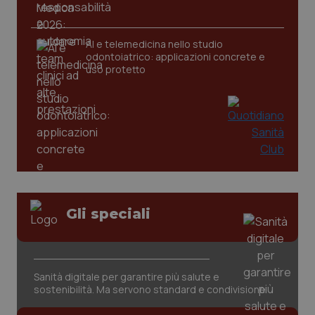
AI e telemedicina nello studio
_ga
1 anno
Google LLC
mes
.quotidianosanita.it
odontoiatrico: applicazioni concrete e
uso protetto
Gli speciali
Sanità digitale per garantire più salute e
sostenibilità. Ma servono standard e condivisione