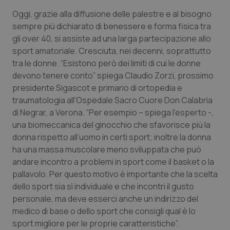
Oggi, grazie alla diffusione delle palestre e al bisogno
Piemonte
HIV
sempre più dichiarato di benessere e forma fisica tra
gli over 40, si assiste ad una larga partecipazione allo
Provincia Autonoma di Bolzano
Infezioni & Febbre
sport amatoriale. Cresciuta, nei decenni, soprattutto
tra le donne. “Esistono però dei limiti di cui le donne
Provincia Autonoma di Trento
Ipertensione & Scompenso
devono tenere conto” spiega Claudio Zorzi, prossimo
presidente Sigascot e primario di ortopedia e
Puglia
Malattie rare
traumatologia all'Ospedale Sacro Cuore Don Calabria
di Negrar, a Verona. “Per esempio – spiega l’esperto -,
Sardegna
Malattia di Crohn & Rettocolite Ulcerosa
una biomeccanica del ginocchio che sfavorisce più la
donna rispetto all’uomo in certi sport; inoltre la donna
ha una massa muscolare meno sviluppata che può
Sicilia
Neuroscienze & patologie neurodegenerative
andare incontro a problemi in sport come il basket o la
pallavolo. Per questo motivo è importante che la scelta
Toscana
Obesità
dello sport sia sì individuale e che incontri il gusto
personale, ma deve esserci anche un indirizzo del
Umbria
Oftalmologia
medico di base o dello sport che consigli qual è lo
sport migliore per le proprie caratteristiche”.