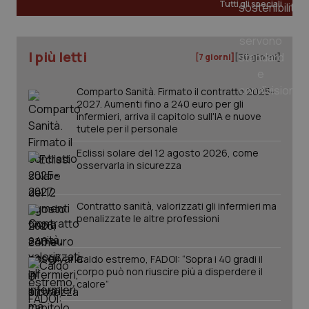
Tutti gli speciali
I più letti
[7 giorni]
[30 giorni]
PHPSESSID
Sessio
PHP.net
Comparto Sanità. Firmato il contratto 2025-
www.quotidianosanita.it
2027. Aumenti fino a 240 euro per gli
infermieri, arriva il capitolo sull'IA e nuove
tutele per il personale
Eclissi solare del 12 agosto 2026, come
osservarla in sicurezza
Contratto sanità, valorizzati gli infermieri ma
penalizzate le altre professioni
Caldo estremo, FADOI: “Sopra i 40 gradi il
corpo può non riuscire più a disperdere il
calore”