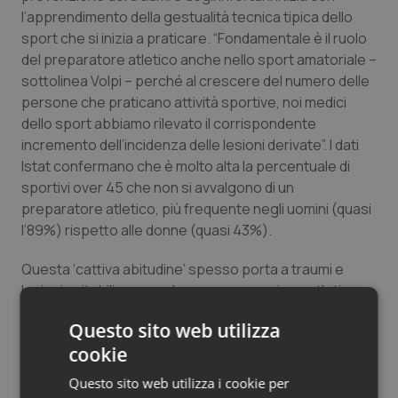
l’apprendimento della gestualità tecnica tipica dello
Salute orale & impianti
sport che si inizia a praticare. “Fondamentale è il ruolo
del preparatore atletico anche nello sport amatoriale –
Sangue & coagulazione
sottolinea Volpi – perché al crescere del numero delle
persone che praticano attività sportive, noi medici
Tiroide
dello sport abbiamo rilevato il corrispondente
incremento dell’incidenza delle lesioni derivate”. I dati
Tumore al seno
Istat confermano che è molto alta la percentuale di
sportivi over 45 che non si avvalgono di un
Tumore ovarico
preparatore atletico, più frequente negli uomini (quasi
l’89%) rispetto alle donne (quasi 43%).
Tumori del Polmone & Testa Collo
Questa ‘cattiva abitudine’ spesso porta a traumi e
lesioni evitabili con una buona preparazione atletica:
Tumori gastrointestinali
basti pensare che soltanto le tendinopatie
Questo sito web utilizza
rappresentano il 30-50% di tutte le patologie causate
Ulcera & Reflusso
cookie
da attività sportive.
Questo sito web utilizza i cookie per
Vaccini
Secondo i dati forniti dall’American College of Sports