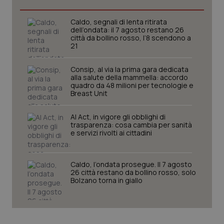
I cookie necessari contribuiscono a rendere fruibile il
Caldo, segnali di lenta ritirata
sito web abilitandone funzionalità di base quali la
dell’ondata: il 7 agosto restano 26
navigazione sulle pagine e l'accesso alle aree
città da bollino rosso, l’8 scendono a
protette del sito. Il sito web non è in grado di
21
funzionare correttamente senza questi cookie.
Nome
Fornitore
/
Dominio
Scaden
Consip, al via la prima gara dedicata
alla salute della mammella: accordo
VISITOR_PRIVACY_METADATA
5 mesi
YouTube
quadro da 48 milioni per tecnologie e
settim
.youtube.com
Breast Unit
AI Act, in vigore gli obblighi di
trasparenza: cosa cambia per sanità
e servizi rivolti ai cittadini
Caldo, l’ondata prosegue. Il 7 agosto
26 città restano da bollino rosso, solo
Bolzano torna in giallo