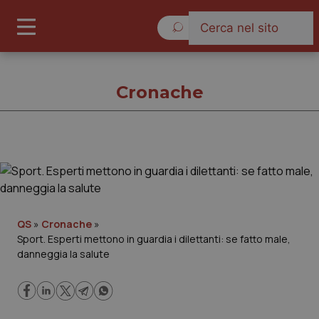
Giovedì 6 Agosto 2026
Cronache
Cronache
Cronache
QS
»
Cronache
»
Sport. Esperti mettono in guardia i dilettanti: se fatto male,
Governo e Parlamento
danneggia la salute
Regioni e Asl
Lavoro e Professioni