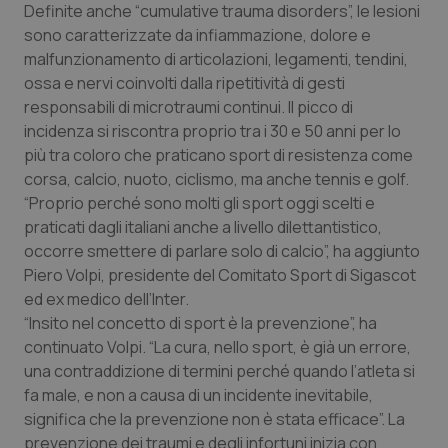
Valle D’Aosta
Oncodermatologia
Definite anche “cumulative trauma disorders”, le lesioni
sono caratterizzate da infiammazione, dolore e
Veneto
Oncoematologia
malfunzionamento di articolazioni, legamenti, tendini,
ossa e nervi coinvolti dalla ripetitività di gesti
Oncologia & Nutrizione
responsabili di microtraumi continui. Il picco di
incidenza si riscontra proprio tra i 30 e 50 anni per lo
più tra coloro che praticano sport di resistenza come
Psoriasi & pelle
corsa, calcio, nuoto, ciclismo, ma anche tennis e golf.
“Proprio perché sono molti gli sport oggi scelti e
Quotidiano Cardiologia
praticati dagli italiani anche a livello dilettantistico,
occorre smettere di parlare solo di calcio”, ha aggiunto
Quotidiano Chirurgia
Piero Volpi, presidente del Comitato Sport di Sigascot
ed ex medico dell’Inter.
Quotidiano Oncologia
“Insito nel concetto di sport è la prevenzione”, ha
continuato Volpi. “La cura, nello sport, è già un errore,
Quotidiano Pediatria
una contraddizione di termini perché quando l’atleta si
fa male, e non a causa di un incidente inevitabile,
Rene & patologie urogenitali
significa che la prevenzione non è stata efficace”. La
prevenzione dei traumi e degli infortuni inizia con