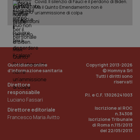
Covid. Il silenzio di Fauci e il perdono di Biden.
Ma il Quinto Emendamento non è
_ga_KM60CM4NPH
.quotidianosanita.it
1 anno
un’ammissione di colpa
mes
Quotidiano online
Copyright 2013-2026
d'informazione sanitaria
© Homnya Srl
Fornitore
/
Nome
Scadenza
Descrizion
Tutti i diritti sono
Dominio
riservati
Nome
Fornitore
/
Dominio
Scadenza
Des
Direttore
_ga_0VMQEQKQ1N
.quotidianosanita.it
1 anno 1
Questo
mese
cookie
VISITOR_INFO1_LIVE
5 mesi 4
Que
Google LLC
responsabile
P.I. e C.F. 13026241003
viene
settimane
imp
.youtube.com
Luciano Fassari
utilizzato
You
da Google
ten
Iscrizione al ROC
Analytics
pre
Direttore editoriale
per
del
n.34308
Francesco Maria Avitto
mantener
vid
Iscrizione Tribunale
lo stato
inco
di Roma n.115/2013
della
può
sessione.
del 22/05/2013
det
vis
web