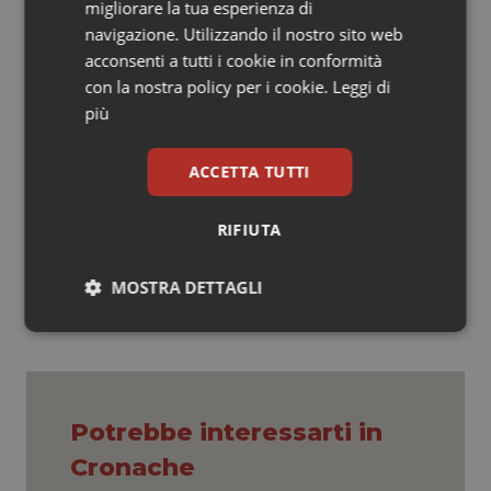
migliorare la tua esperienza di
Medicine, l’80% dei traumi negli sportivi adulti (età
navigazione. Utilizzando il nostro sito web
compresa tra 25 e 50anni) avviene in sport come il
acconsenti a tutti i cookie in conformità
calcio, la pallavolo e il basket mentre negli sportivi
con la nostra policy per i cookie.
Leggi di
anziani sono dovute nel 65% dei casi a cadute che
più
comportano traumi agli arti inferiori.
ACCETTA TUTTI
13 Ottobre 2010
RIFIUTA
© Riproduzione riservata
MOSTRA DETTAGLI
Necessari
Statistici
Marketing
Potrebbe interessarti in
Cronache
Necessari
Statistici
Marketing