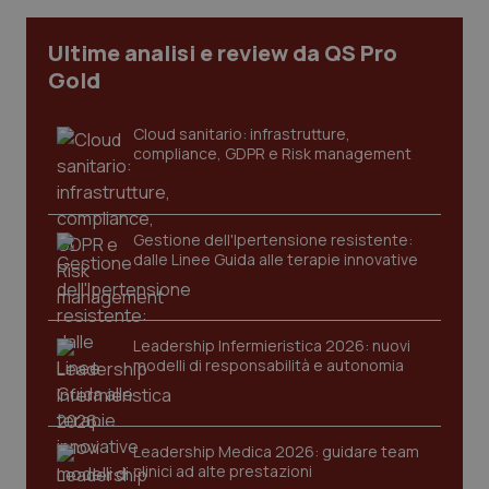
CookieScriptConsent
5 mesi
CookieScript
Ultime analisi e review da QS Pro
settim
www.quotidianosanita.it
Gold
Cloud sanitario: infrastrutture,
compliance, GDPR e Risk management
Gestione dell'Ipertensione resistente:
dalle Linee Guida alle terapie innovative
tracking-sites-ironfish-
www.quotidianosanita.it
4
tracking-enable
settim
2 gior
Leadership Infermieristica 2026: nuovi
modelli di responsabilità e autonomia
tracking-sites-ironfish-
www.quotidianosanita.it
4
Leadership Medica 2026: guidare team
session-id
settim
2 gior
clinici ad alte prestazioni