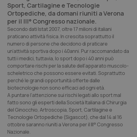
Calabria
Asma & BPCO
Sport, Cartilagine e Tecnologie
Ortopediche, da domani riuniti a Verona
Campania
Car-T
per il III° Congresso nazionale.
Secondo dati Istat 2007, oltre 17 milioni di italiani
Emilia-Romagna
Colesterolo & coronaropatie
praticano attività fisica. In crescita soprattutto il
numero di persone che decidono di praticare
un’attività sportiva dopo i 40anni. Pur raccomandato da
Friuli Venezia Giulia
Dermatite Atopica
tutti i medici, tuttavia, lo sport dopo i 40 anni può
comportare rischi per la salute dell’apparato muscolo-
Lazio
Diabete & glucometri
scheletrico che possono essere evitati. Soprattutto
perché le grandi opportunità offerte dalle
Liguria
Disturbi dell’umore
biotecnologie non sono efficaci ad ogni età.
A puntare l’attenzione sui rischi legati allo sport mal
Lombardia
Dolore
fatto sono gli esperti della Società Italiana di Chirurgia
del Ginocchio, Artroscopia, Sport, Cartilagine e
Marche
Donna & Salute
Tecnologie Ortopediche (Sigascot), che dal 14 al 16
ottobre saranno riuniti a Verona per il III° Congresso
Molise
Epatiti
Nazionale.