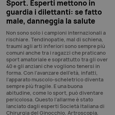
Sport. Esperti mettono in
guardia i dilettanti: se fatto
Scienza e Farmaci
male, danneggia la salute
Studi e Analisi
Non sono solo i campioni internazionali a
Lettere al direttore
rischiare. Tendinopatie, mal di schiena,
traumi agli arti inferiori sono sempre più
Edizioni Regionali
comuni anche tra i ragazzi che praticano
sport amatoriale e soprattutto tra gli over
QS Pro
40 e gli anziani che vogliono tenersi in
forma. Con l’avanzare dell’età, infatti,
Professionisti Sanitari.AI
l’apparato muscolo-scheletrico diventa
sempre più fragile. E una buona
Abruzzo
QS Pro Gold
abitudine, come lo sport, può diventare
pericolosa. Questo l’allarme è stato
QS Club
Newsletter
Basilicata
Artrite & artrosi
lanciato dagli esperti Società Italiana di
Chirurgia del Ginocchio, Artroscopia,