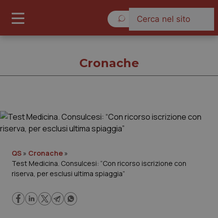
Lunedì 10 Agosto 2026
Cronache
Cronache
Cronache
QS
»
Cronache
»
Test Medicina. Consulcesi: “Con ricorso iscrizione con
Governo e Parlamento
riserva, per esclusi ultima spiaggia”
Regioni e Asl
Lavoro e Professioni