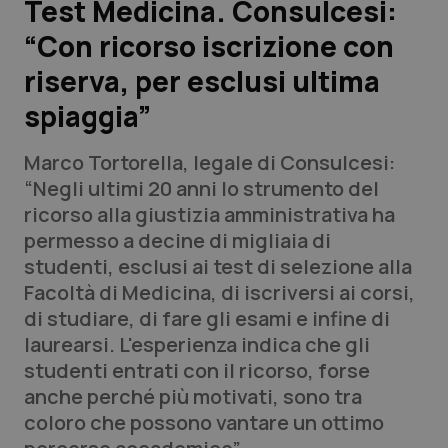
Test Medicina. Consulcesi:
“Con ricorso iscrizione con
Scienza e Farmaci
riserva, per esclusi ultima
Studi e Analisi
spiaggia”
Lettere al direttore
Marco Tortorella, legale di Consulcesi:
“Negli ultimi 20 anni lo strumento del
Edizioni Regionali
ricorso alla giustizia amministrativa ha
permesso a decine di migliaia di
QS Pro
studenti, esclusi ai test di selezione alla
Facoltà di Medicina, di iscriversi ai corsi,
Professionisti Sanitari.AI
di studiare, di fare gli esami e infine di
laurearsi. L'esperienza indica che gli
Abruzzo
QS Pro Gold
studenti entrati con il ricorso, forse
anche perché più motivati, sono tra
QS Club
Newsletter
Basilicata
Artrite & artrosi
coloro che possono vantare un ottimo