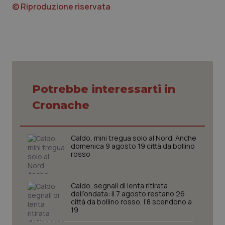
© Riproduzione riservata
Necessari
Statistici
Marketing
I cookie necessari contribuiscono a rendere fruibile il
sito web abilitandone funzionalità di base quali la
Potrebbe interessarti in
navigazione sulle pagine e l'accesso alle aree
protette del sito. Il sito web non è in grado di
Cronache
funzionare correttamente senza questi cookie.
Nome
Fornitore
/
Dominio
Scaden
VISITOR_PRIVACY_METADATA
5 mesi
YouTube
Caldo, mini tregua solo al Nord. Anche
settim
.youtube.com
domenica 9 agosto 19 città da bollino
rosso
Caldo, segnali di lenta ritirata
dell’ondata: il 7 agosto restano 26
città da bollino rosso, l’8 scendono a
19