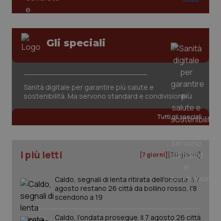
Gli speciali
Sanità digitale per garantire più salute e
sostenibilità. Ma servono standard e condivisione
PHPSESSID
Sessio
PHP.net
Tutti gli speciali
www.quotidianosanita.it
I più letti
[7 giorni]
[30 giorni]
Caldo, segnali di lenta ritirata dell'ondata: il 7
agosto restano 26 città da bollino rosso, l'8
scendono a 19
Caldo, l’ondata prosegue. Il 7 agosto 26 città