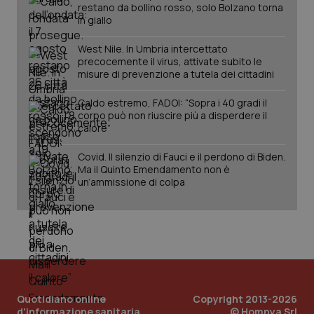
restano da bollino rosso, solo Bolzano torna
in giallo
West Nile. In Umbria intercettato
precocemente il virus, attivate subito le
misure di prevenzione a tutela dei cittadini
Caldo estremo, FADOI: “Sopra i 40 gradi il
_ga_KM60CM4NPH
.quotidianosanita.it
1 anno
mes
corpo può non riuscire più a disperdere il
calore”
Covid. Il silenzio di Fauci e il perdono di Biden.
Ma il Quinto Emendamento non è
un’ammissione di colpa
Fornitore
/
Nome
Scadenza
Descrizion
Dominio
Nome
Fornitore
/
Dominio
Scadenza
Des
_ga_0VMQEQKQ1N
.quotidianosanita.it
1 anno 1
Questo
mese
cookie
VISITOR_INFO1_LIVE
5 mesi 4
Que
Google LLC
viene
settimane
imp
.youtube.com
Quotidiano online
Copyright 2013-2026
utilizzato
You
da Google
ten
d'informazione sanitaria
© Homnya Srl