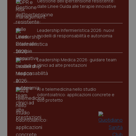
Gestione dell'Ipertensione resistente:
dalle Linee Guida alle terapie innovative
tracking-sites-ironfish-
www.quotidianosanita.it
4
session-id
settim
2 gior
Leadership Infermieristica 2026: nuovi
modelli di responsabilità e autonomia
_ga
1 anno
Google LLC
mes
.quotidianosanita.it
Leadership Medica 2026: guidare team
clinici ad alte prestazioni
AI e telemedicina nello studio
odontoiatrico: applicazioni concrete e
uso protetto