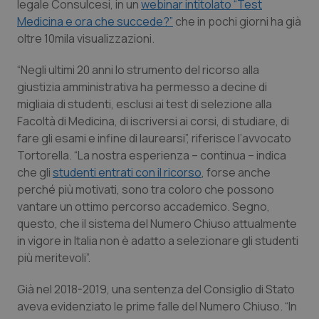
legale Consulcesi, in un
webinar intitolato “Test
Medicina e ora che succede?”
che in pochi giorni ha già
Piemonte
HIV
oltre 10mila visualizzazioni.
Provincia Autonoma di Bolzano
Infezioni & Febbre
“Negli ultimi 20 anni lo strumento del ricorso alla
giustizia amministrativa ha permesso a decine di
Provincia Autonoma di Trento
Ipertensione & Scompenso
migliaia di studenti, esclusi ai test di selezione alla
Facoltà di Medicina, di iscriversi ai corsi, di studiare, di
Puglia
Malattie rare
fare gli esami e infine di laurearsi”, riferisce l’avvocato
Tortorella. “La nostra esperienza – continua – indica
che gli
Sardegna
Malattia di Crohn & Rettocolite Ulcerosa
studenti entrati con il ricorso
, forse anche
perché più motivati, sono tra coloro che possono
vantare un ottimo percorso accademico. Segno,
Sicilia
Neuroscienze & patologie neurodegenerative
questo, che il sistema del Numero Chiuso attualmente
in vigore in Italia non è adatto a selezionare gli studenti
Toscana
Obesità
più meritevoli”.
Umbria
Oftalmologia
Già nel 2018-2019, una sentenza del Consiglio di Stato
aveva evidenziato le prime falle del Numero Chiuso. “In