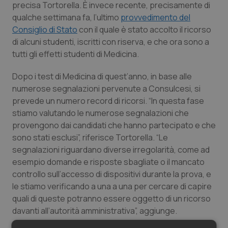
precisa Tortorella. È invece recente, precisamente di
Salute orale & impianti
qualche settimana fa, l’ultimo
provvedimento del
Consiglio di Stato
con il quale è stato accolto il ricorso
Sangue & coagulazione
di alcuni studenti, iscritti con riserva, e che ora sono a
tutti gli effetti studenti di Medicina.
Tiroide
Dopo i test di Medicina di quest’anno, in base alle
numerose segnalazioni pervenute a Consulcesi, si
Tumore al seno
prevede un numero record di ricorsi. “In questa fase
stiamo valutando le numerose segnalazioni che
Tumore ovarico
provengono dai candidati che hanno partecipato e che
sono stati esclusi”, riferisce Tortorella. “Le
Tumori del Polmone & Testa Collo
segnalazioni riguardano diverse irregolarità, come ad
esempio domande e risposte sbagliate o il mancato
Tumori gastrointestinali
controllo sull’accesso di dispositivi durante la prova, e
le stiamo verificando a una a una per cercare di capire
Ulcera & Reflusso
quali di queste potranno essere oggetto di un ricorso
davanti all’autorità amministrativa”, aggiunge.
Vaccini