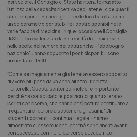
Valle D’Aosta
Oncodermatologia
particolare, il Consiglio di Stato ha ritenuto inadatto
l’utilizzo della capacità ricettiva degli atenei, cioè quanti
studenti possono accogliere nelle loro facoltà, come
Veneto
Oncoematologia
unico parametro per stabilire i posti disponibili nelle
varie facoltà di Medicina. In quell’occasione il Consiglio
Oncologia & Nutrizione
di Stato ha evidenziato la necessità di considerare
nella scelta del numero dei posti anche il fabbisogno
Psoriasi & pelle
nazionale”. L’anno seguente i posti disponibili sono
aumentati di 1500.
Quotidiano Cardiologia
“Come se magicamente gli atenei avessero scoperto
Quotidiano Chirurgia
di avere più posti da un anno all’altro”, ironizza
Tortorella. Questa sentenza, inoltre, è importante
perché ha consolidato le posizioni di quanti si erano
Quotidiano Oncologia
iscritti con riserva, che hanno così potuto continuare a
frequentare i corsi e a sostenere gli esami. “Gli
Quotidiano Pediatria
studenti ricorrenti – continua il legale – hanno
dimostrato di essere idonei perché sono andati avanti
Rene & patologie urogenitali
con successo con il loro percorso accademico”,