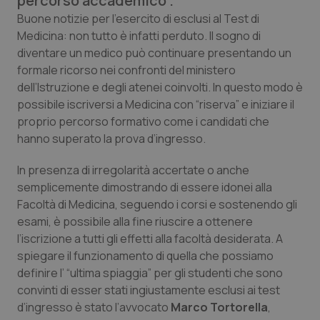
percorso accademico”.
Calabria
Asma & BPCO
Buone notizie per l’esercito di esclusi al Test di
Medicina: non tutto è infatti perduto. Il sogno di
Campania
Car-T
diventare un medico può continuare presentando un
formale ricorso nei confronti del ministero
Emilia-Romagna
Colesterolo & coronaropatie
dell’Istruzione e degli atenei coinvolti. In questo modo è
possibile iscriversi a Medicina con “riserva” e iniziare il
proprio percorso formativo come i candidati che
Friuli Venezia Giulia
Dermatite Atopica
hanno superato la prova d’ingresso.
Lazio
Diabete & glucometri
In presenza di irregolarità accertate o anche
semplicemente dimostrando di essere idonei alla
Liguria
Disturbi dell’umore
Facoltà di Medicina, seguendo i corsi e sostenendo gli
esami, è possibile alla fine riuscire a ottenere
Lombardia
Dolore
l’iscrizione a tutti gli effetti alla facoltà desiderata. A
spiegare il funzionamento di quella che possiamo
Marche
Donna & Salute
definire l’ “ultima spiaggia” per gli studenti che sono
convinti di esser stati ingiustamente esclusi ai test
d’ingresso è stato l’avvocato
Molise
Epatiti
Marco Tortorella
,