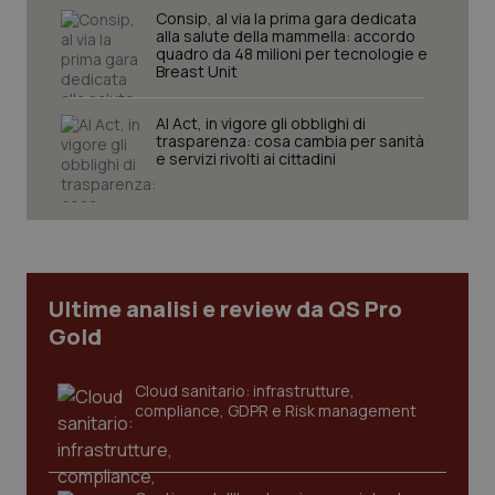
Consip, al via la prima gara dedicata
alla salute della mammella: accordo
quadro da 48 milioni per tecnologie e
Breast Unit
AI Act, in vigore gli obblighi di
trasparenza: cosa cambia per sanità
CookieScriptConsent
e servizi rivolti ai cittadini
5 mesi
CookieScript
settim
www.quotidianosanita.it
Ultime analisi e review da QS Pro
Gold
Cloud sanitario: infrastrutture,
compliance, GDPR e Risk management
tracking-sites-ironfish-
www.quotidianosanita.it
4
tracking-enable
settim
2 gior