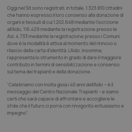
Oggi nel Sit sono registrati, in totale, 1.323.810 cittadini
Piemonte
HIV
che hanno espresso il loro consenso alla donazione di
organi e tessuti di cui 1.202.648 mediante l’iscrizione
Provincia Autonoma di Bolzano
Infezioni & Febbre
all’Aido, 116.429 mediante la registrazione presso le
Asl, 4.733 mediante la registrazione presso i Comuni
Provincia Autonoma di Trento
Ipertensione & Scompenso
dove è la modalità è attiva al momento del rinnovo o
rilascio della carta d’identità. L’Aido, insomma,
Puglia
Malattie rare
rappresenta lo strumento in grado di dare il maggiore
contributo in termini di sensibilizzazione e consenso
Sardegna
Malattia di Crohn & Rettocolite Ulcerosa
sul tema dei trapianti e della donazione.
“Celebriamo con molta gioia i 40 anni dell’Aido – è il
Sicilia
Neuroscienze & patologie neurodegenerative
messaggio del Centro Nazionale Trapianti – e siamo
certi che sarà capace di affrontare e accogliere le
Toscana
Obesità
sfide che il futuro ci porrà con rinvigorito entusiasmo e
impegno”.
Umbria
Oftalmologia