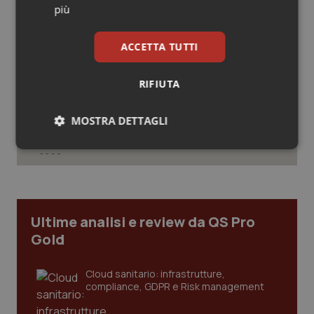
19
più
Salute orale & impianti
Consip, al via la prima gara dedicata
ACCETTA TUTTI
alla salute della mammella: accordo
Sangue & coagulazione
quadro da 48 milioni per tecnologie e
Breast Unit
RIFIUTA
Tiroide
AI Act, in vigore gli obblighi di
trasparenza: cosa cambia per sanità
MOSTRA DETTAGLI
Tumore al seno
e servizi rivolti ai cittadini
Necessari
Statistici
Marketing
Tumore ovarico
Tumori del Polmone & Testa Collo
Ultime analisi e review da QS Pro
Tumori gastrointestinali
Gold
Necessari
Statistici
Marketing
Ulcera & Reflusso
Cloud sanitario: infrastrutture,
I cookie necessari contribuiscono a rendere fruibile il
compliance, GDPR e Risk management
sito web abilitandone funzionalità di base quali la
navigazione sulle pagine e l'accesso alle aree
Vaccini
protette del sito. Il sito web non è in grado di