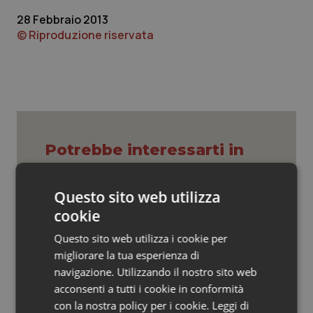
Valle D’Aosta
Oncodermatologia
28 Febbraio 2013
© Riproduzione riservata
Veneto
Oncoematologia
Oncologia & Nutrizione
Psoriasi & pelle
Quotidiano Cardiologia
Potrebbe interessarti in
Cronache
Quotidiano Chirurgia
Questo sito web utilizza
cookie
Caldo, mini tregua solo al Nord. Anche
Quotidiano Oncologia
domenica 9 agosto 19 città da bollino
Questo sito web utilizza i cookie per
rosso
migliorare la tua esperienza di
Quotidiano Pediatria
navigazione. Utilizzando il nostro sito web
Caldo, segnali di lenta ritirata
acconsenti a tutti i cookie in conformità
Rene & patologie urogenitali
dell’ondata: il 7 agosto restano 26
con la nostra policy per i cookie.
Leggi di
città da bollino rosso, l’8 scendono a