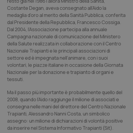
resto già nel 1986 l’allora Ministro della Sanità,
Calabria
Asma & BPCO
Costante Degan, aveva consegnato all’Aido la
medaglia d’oro al merito della Sanità Pubblica, conferita
Campania
Car-T
dal Presidente della Repubblica, Francesco Cossiga.
Dal 2004, l’Associazione partecipa alla annuale
Emilia-Romagna
Colesterolo & coronaropatie
Campagna nazionale di comunicazione del Ministero
della Salute realizzata in collaborazione con il Centro
Friuli Venezia Giulia
Dermatite Atopica
Nazionale Trapianti e le principali associazioni di
settore ed è impegnata nell’animare, con i suoi
volontari, le piazze italiane in occasione della Giornata
Lazio
Diabete & glucometri
Nazionale per la donazione e trapianto di organi e
tessuti.
Liguria
Disturbi dell’umore
Ma il passo più importante è probabilmente quello del
Lombardia
Dolore
2008, quando l’Aido raggiunge il milione di associati e
consegna nelle mani del direttore del Centro Nazionale
Marche
Donna & Salute
Trapianti, Alessandro Nanni Costa, un simbolico
assegno: un milione di dichiarazioni di volontà positive
Molise
Epatiti
da inserire nel Sistema Informativo Trapianti (Sit).