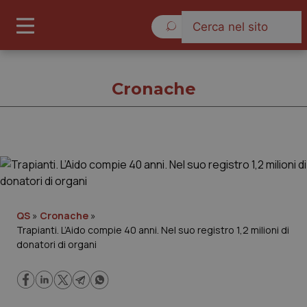
Sabato 8 Agosto 2026
Cronache
Cronache
Cronache
QS
»
Cronache
»
Trapianti. L’Aido compie 40 anni. Nel suo registro 1,2 milioni di
Governo e Parlamento
donatori di organi
Regioni e Asl
Lavoro e Professioni