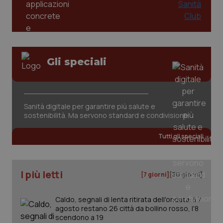
Gli speciali
tracking-sites-ironfish-
www.quotidianosanita.it
4
tracking-enable
settim
Sanità digitale per garantire più salute e
2 gior
sostenibilità. Ma servono standard e condivisione
Tutti gli speciali
tracking-sites-ironfish-
www.quotidianosanita.it
4
session-id
settim
2 gior
I più letti
[7 giorni]
[30 giorni]
Caldo, segnali di lenta ritirata dell'ondata: il 7
agosto restano 26 città da bollino rosso, l'8
_ga
1 anno
Google LLC
scendono a 19
mes
.quotidianosanita.it