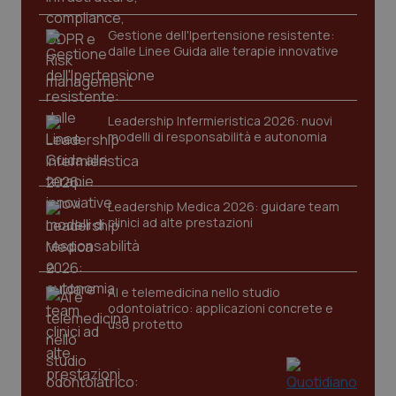
funzionare correttamente senza questi cookie.
Gestione dell'Ipertensione resistente:
Nome
Fornitore
/
Dominio
Scaden
dalle Linee Guida alle terapie innovative
VISITOR_PRIVACY_METADATA
5 mesi
YouTube
settim
.youtube.com
Leadership Infermieristica 2026: nuovi
modelli di responsabilità e autonomia
Leadership Medica 2026: guidare team
clinici ad alte prestazioni
AI e telemedicina nello studio
odontoiatrico: applicazioni concrete e
uso protetto
CookieScriptConsent
5 mesi
CookieScript
settim
www.quotidianosanita.it