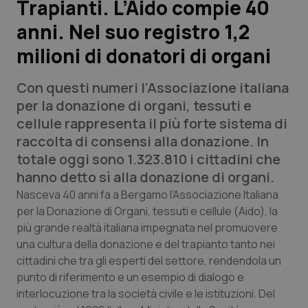
Trapianti. L’Aido compie 40
anni. Nel suo registro 1,2
Scienza e Farmaci
milioni di donatori di organi
Studi e Analisi
Con questi numeri l’Associazione italiana
Lettere al direttore
per la donazione di organi, tessuti e
cellule rappresenta il più forte sistema di
Edizioni Regionali
raccolta di consensi alla donazione. In
totale oggi sono 1.323.810 i cittadini che
QS Pro
hanno detto sì alla donazione di organi.
Nasceva 40 anni fa a Bergamo l’Associazione Italiana
Professionisti Sanitari.AI
per la Donazione di Organi, tessuti e cellule (Aido), la
più grande realtà italiana impegnata nel promuovere
una cultura della donazione e del trapianto tanto nei
Abruzzo
QS Pro Gold
cittadini che tra gli esperti del settore, rendendola un
punto di riferimento e un esempio di dialogo e
QS Club
Newsletter
Basilicata
Artrite & artrosi
interlocuzione tra la società civile e le istituzioni. Del