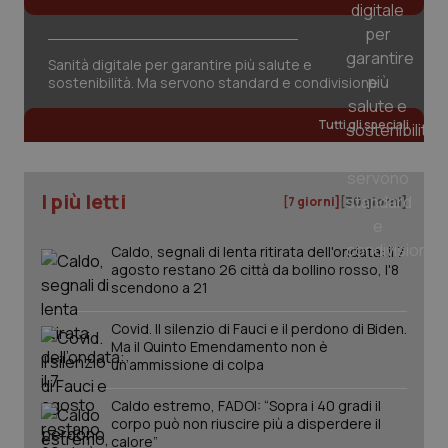
Sanità digitale per garantire più salute e
sostenibilità. Ma servono standard e condivisione
Tutti gli speciali
I più letti
[7 giorni]
[30 giorni]
Caldo, segnali di lenta ritirata dell'ondata: il 7
agosto restano 26 città da bollino rosso, l'8
scendono a 21
_ga_KM60CM4NPH
.quotidianosanita.it
1 anno
Covid. Il silenzio di Fauci e il perdono di Biden.
mes
Ma il Quinto Emendamento non è
un’ammissione di colpa
Caldo estremo, FADOI: “Sopra i 40 gradi il
corpo può non riuscire più a disperdere il
calore”