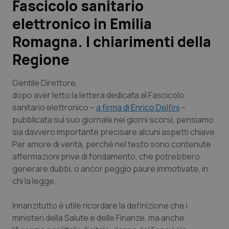
Fascicolo sanitario
elettronico in Emilia
Scienza e Farmaci
Romagna. I chiarimenti della
Studi e Analisi
Regione
Lettere al direttore
Gentile Direttore
,
dopo aver letto la lettera dedicata al Fascicolo
Edizioni Regionali
sanitario elettronico –
a firma di Enrico Delfini
–
pubblicata sul suo giornale nei giorni scorsi, pensiamo
QS Pro
sia davvero importante precisare alcuni aspetti chiave.
Per amore di verità, perché nel testo sono contenute
Professionisti Sanitari.AI
affermazioni prive di fondamento, che potrebbero
generare dubbi, o ancor peggio paure immotivate, in
chi la legge.
Abruzzo
QS Pro Gold
Innanzitutto è utile ricordare la definizione che i
QS Club
Newsletter
Basilicata
Artrite & artrosi
ministeri della Salute e delle Finanze, ma anche