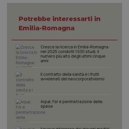
settim
.youtube.com
Potrebbe interessarti in
Emilia-Romagna
Cresce la ricerca in Emilia-Romagna:
nel 2025 condotti 1.530 studi, il
numero più alto degli ultimi cinque
anni
Il contratto della sanità e i frutti
avvelenati del neocorporativismo
CookieScriptConsent
5 mesi
CookieScript
settim
www.quotidianosanita.it
Arpal, Fsr e perimetrazione delle
spese
Il nuovo interesse dei giovani medici