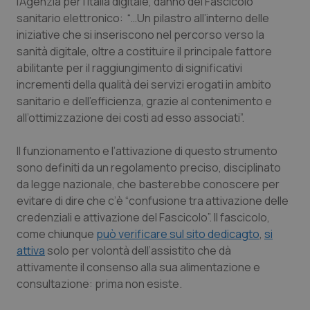
l’Agenzia per l’Italia digitale, danno del Fascicolo
Calabria
Asma & BPCO
sanitario elettronico: “…Un pilastro all’interno delle
iniziative che si inseriscono nel percorso verso la
Campania
Car-T
sanità digitale, oltre a costituire il principale fattore
abilitante per il raggiungimento di significativi
Emilia-Romagna
Colesterolo & coronaropatie
incrementi della qualità dei servizi erogati in ambito
sanitario e dell’efficienza, grazie al contenimento e
all’ottimizzazione dei costi ad esso associati”.
Friuli Venezia Giulia
Dermatite Atopica
Il funzionamento e l’attivazione di questo strumento
Lazio
Diabete & glucometri
sono definiti da un regolamento preciso, disciplinato
da legge nazionale, che basterebbe conoscere per
Liguria
Disturbi dell’umore
evitare di dire che c’è “confusione tra attivazione delle
credenziali e attivazione del Fascicolo”. Il fascicolo,
Lombardia
Dolore
come chiunque
può verificare sul sito dedicagto
,
si
attiva
solo per volontà dell’assistito che dà
Marche
Donna & Salute
attivamente il consenso alla sua alimentazione e
consultazione: prima non esiste.
Molise
Epatiti