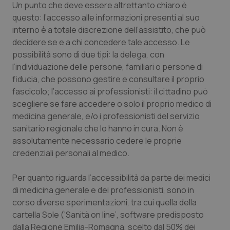
Un punto che deve essere altrettanto chiaro è
questo: l’accesso alle informazioni presenti al suo
Piemonte
HIV
interno è a totale discrezione dell’assistito, che può
decidere se e a chi concedere tale accesso. Le
Provincia Autonoma di Bolzano
Infezioni & Febbre
possibilità sono di due tipi: la delega, con
l’individuazione delle persone, familiari o persone di
Provincia Autonoma di Trento
Ipertensione & Scompenso
fiducia, che possono gestire e consultare il proprio
fascicolo; l’accesso ai professionisti: il cittadino può
Puglia
Malattie rare
scegliere se fare accedere o solo il proprio medico di
medicina generale, e/o i professionisti del servizio
Sardegna
Malattia di Crohn & Rettocolite Ulcerosa
sanitario regionale che lo hanno in cura. Non è
assolutamente necessario cedere le proprie
Sicilia
Neuroscienze & patologie neurodegenerative
credenziali personali al medico.
Per quanto riguarda l’accessibilità da parte dei medici
Toscana
Obesità
di medicina generale e dei professionisti, sono in
corso diverse sperimentazioni, tra cui quella della
Umbria
Oftalmologia
cartella Sole (‘Sanità on line’, software predisposto
dalla Regione Emilia-Romagna, scelto dal 50% dei