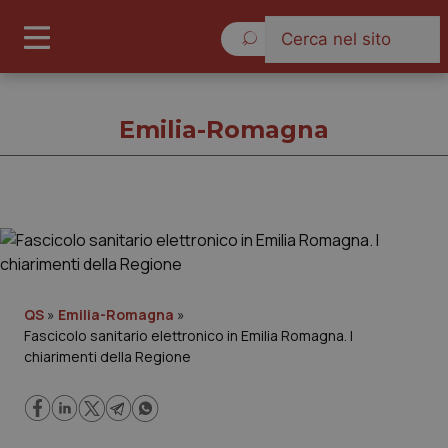
Venerdì 7 Agosto 2026
Emilia-Romagna
Emilia-Romagna
Cronache
QS
»
Emilia-Romagna
»
Fascicolo sanitario elettronico in Emilia Romagna. I
Governo e Parlamento
chiarimenti della Regione
Regioni e Asl
Lavoro e Professioni