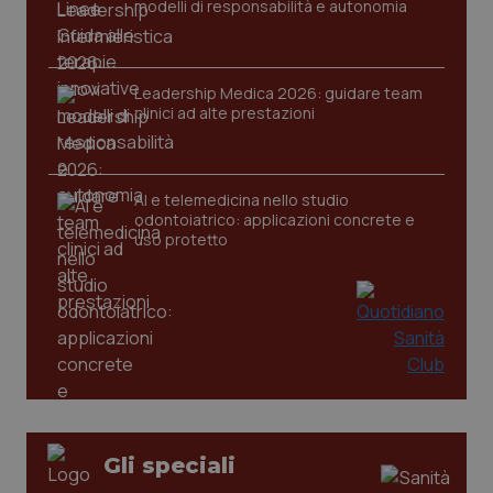
modelli di responsabilità e autonomia
Leadership Medica 2026: guidare team
clinici ad alte prestazioni
AI e telemedicina nello studio
odontoiatrico: applicazioni concrete e
uso protetto
PHPSESSID
Sessio
PHP.net
Gli speciali
www.quotidianosanita.it