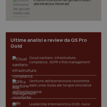
alla Medicina Generale
tracking-sites-ironfish-
www.quotidianosanita.it
4
tracking-enable
settim
2 gior
Ultime analisi e review da QS Pro
Gold
tracking-sites-ironfish-
www.quotidianosanita.it
4
Cloud sanitario: infrastrutture,
session-id
settim
compliance, GDPR e Risk management
2 gior
Gestione dell'Ipertensione resistente:
_ga
1 anno
Google LLC
dalle Linee Guida alle terapie innovative
mes
.quotidianosanita.it
Leadership Infermieristica 2026: nuovi