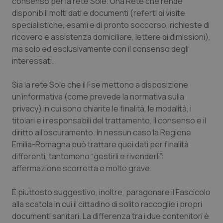
consenso per la rete Sole. Una Rete che rende
Salute orale & impianti
disponibili molti dati e documenti (referti di visite
specialistiche, esami e di pronto soccorso, richieste di
ricovero e assistenza domiciliare, lettere di dimissioni),
Sangue & coagulazione
ma solo ed esclusivamente con il consenso degli
interessati.
Tiroide
Sia la rete Sole che il Fse mettono a disposizione
Tumore al seno
un’informativa (come prevede la normativa sulla
privacy) in cui sono chiarite le finalità, le modalità, i
Tumore ovarico
titolari e i responsabili del trattamento, il consenso e il
diritto all’oscuramento. In nessun caso la Regione
Tumori del Polmone & Testa Collo
Emilia-Romagna può trattare quei dati per finalità
differenti, tantomeno “gestirli e rivenderli”:
Tumori gastrointestinali
affermazione scorretta e molto grave.
È piuttosto suggestivo, inoltre, paragonare il Fascicolo
Ulcera & Reflusso
alla scatola in cui il cittadino di solito raccoglie i propri
documenti sanitari. La differenza tra i due contenitori è
Vaccini