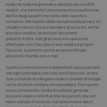
Valle D’Aosta
Oncodermatologia
medici di medicina generale e adottato da circa 600
medici), che permette l’attivazione e la consultazione
Veneto
Oncoematologia
del Fse degli assistiti che hanno dato specifico
consenso. Nel rispetto della normativa sulla privacy, è il
Oncologia & Nutrizione
cittadino stesso che può decidere di oscurare, anche
al proprio medico, alcuni/tutti i documenti
Psoriasi & pelle
presenti. Inoltre, tutti gli accessi e le operazioni
effettuate sono tracciate e rese visibili sul proprio
Fascicolo, e possono anche essere notificate
Quotidiano Cardiologia
all’assistito tramite sms o mail.
Quotidiano Chirurgia
Quanto scrive l’estensore della lettera, lascia pensare
che egli confonda la rete Sole con il Fascicolo: la rete
Quotidiano Oncologia
Sole consente di collegare i medici e pediatri di famiglia
con le strutture sanitarie ed ospedaliere. Ed in questo
Quotidiano Pediatria
senso certamente i medici di medicina generale
possono vedere i referti anche dei pazienti che non
Rene & patologie urogenitali
hanno attivato il Fascicolo, ma hanno invece dato il