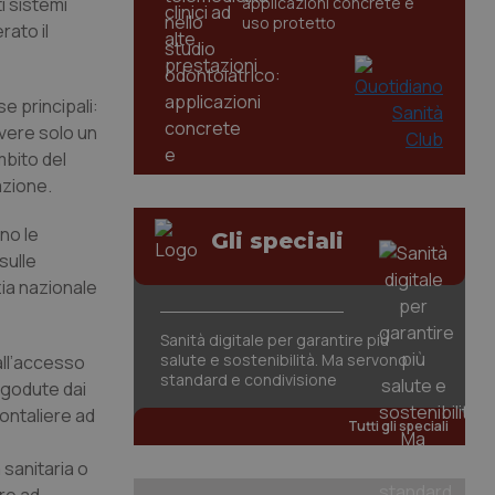
i sistemi
applicazioni concrete e
uso protetto
rato il
e principali:
evere solo un
mbito del
azione.
no le
Gli speciali
sulle
zia nazionale
Sanità digitale per garantire più
salute e sostenibilità. Ma servono
i all’accesso
standard e condivisione
e godute dai
rontaliere ad
Tutti gli speciali
 sanitaria o