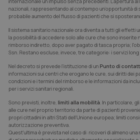
internazionale un impulso senza precedenti. L’apertura al 
nazionali, rappresentando al contempo un’opportunità di svi
probabile aumento del flusso di pazienti che si sposteranno
Il sistema sanitario nazionale ora diventa a tutti gli effet
la possibilità di accedere solo alle cure che sono inserite n
rimborso indiretto, dopo aver pagato di tasca propria; l'ob
Ssn. Restano escluse, invece, tre categorie: i servizi long 
Nel decreto si prevede l’istituzione di un
Punto di contat
informazioni sui centri che erogano le cure, sui diritti dei 
condizioni e i termini del rimborso e le informazioni da incl
per i servizi sanitari regionali.
Sono previsti, inoltre,
limiti alla mobilità
. In particolare, gl
alle cure nel proprio territorio da parte di pazienti provenien
propri cittadini in altri Stati dell’Unione europea; limiti co
autorizzazione preventiva.
Quest'ultima è prevista nel caso di: ricoveri di almeno una n