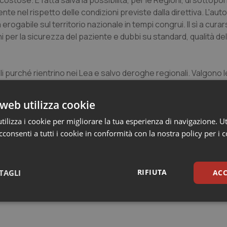
tose. È fatta salva la possibilità, per le Regioni, di sottopo
nte nel rispetto delle condizioni previste dalla direttiva. L'au
rogabile sul territorio nazionale in tempi congrui. Il sì a curar
hi per la sicurezza del paziente e dubbi su standard, qualità de
purché rientrino nei Lea e salvo deroghe regionali. Valgono le
ffettivo dell'assistenza sanitaria ricevuta. Le Regioni, in ogni 
ia altre spese, come viaggio, alloggio e altro, per i disabili.
web utilizza cookie
chiave anche nella creazione delle
reti di riferimento europee
ilizza i cookie per migliorare la tua esperienza di navigazione. Ut
una rete informativa comune che permetta lo scambio di compet
consenti a tutti i cookie in conformità con la nostra policy per i 
rca; la promozione di economie di scala attraverso la specializz
attate oggi in modo ancora disomogeneo da un Paese all'altro.
RIFIUTA
TAGLI
ACC
sari
Statistici
Mar