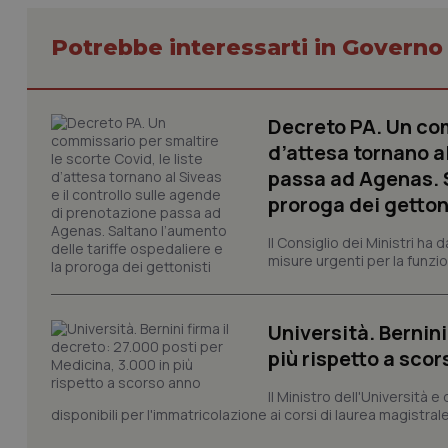
Potrebbe interessarti in Govern
Decreto PA. Un com
I cookie necessari con
d’attesa tornano al
e l'accesso alle aree 
passa ad Agenas. S
Nome
proroga dei getton
VISITOR_PRIVACY_
Il Consiglio dei Ministri ha 
misure urgenti per la funzio
CookieScriptConse
Università. Bernini
più rispetto a sco
tracking-sites-ironf
Il Ministro dell'Università e
tracking-enable
disponibili per l'immatricolazione ai corsi di laurea magistrale
tracking-sites-ironf