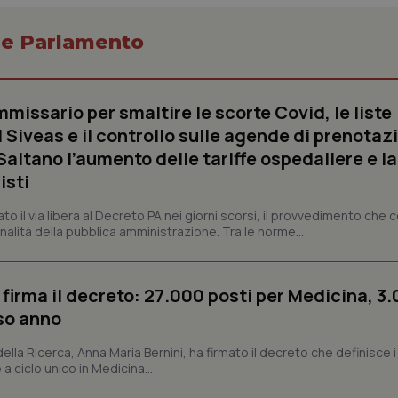
o e Parlamento
Necessari
Statistici
Marketing
missario per smaltire le scorte Covid, le liste
tribuiscono a rendere fruibile il sito web abilitandone funzionalità di base quali la nav
 Siveas e il controllo sulle agende di prenotaz
protette del sito. Il sito web non è in grado di funzionare correttamente senza questi coo
altano l’aumento delle tariffe ospedaliere e la
Fornitore
/
Dominio
Scadenza
Descrizione
isti
METADATA
5 mesi 4
Questo cookie viene utilizzato p
YouTube
settimane
scelte di consenso e privacy dell'
.youtube.com
interazione con il sito. Registra i
dato il via libera al Decreto PA nei giorni scorsi, il provvedimento che
del visitatore riguardo a varie pol
nalità della pubblica amministrazione. Tra le norme...
impostazioni sulla privacy, garan
preferenze siano onorate nelle se
nt
5 mesi 3
Questo cookie viene utilizzato da
CookieScript
settimane
Script.com per ricordare le pref
www.quotidianosanita.it
 firma il decreto: 27.000 posti per Medicina, 3.
sui cookie dei visitatori. È neces
dei cookie di Cookie-Script.com 
rso anno
correttamente.
ish-
www.quotidianosanita.it
4
Questo cookie è impostato dall'a
 della Ricerca, Anna Maria Bernini, ha firmato il decreto che definisce i
settimane
abilitare il sistema di tracking a
 a ciclo unico in Medicina...
2 giorni
ish-
www.quotidianosanita.it
4
Questo cookie è impostato dall'a