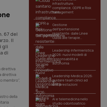
infrastrutture,
compliance, GDPR e Risk
management
ione
Gestione
dell'Ipertensione
n. 67 del
resistente: dalle Linee
Guida alle terapie
rzo. Il
innovative
 gli
Leadership Infermieristica
a di
2026: nuovi modelli di
responsabilità e
autonomia
 direttiva
 direttiva
Leadership Medica 2026:
ato membro",
guidare team clinici ad
alte prestazioni
nistro della
AI e telemedicina nello
itaria
studio odontoiatrico: