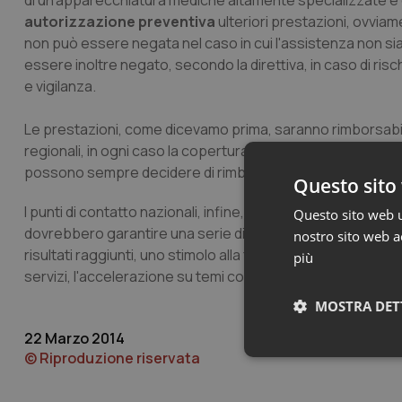
di un'apparecchiatura mediche altamente specializzate e cos
autorizzazione preventiva
ulteriori prestazioni, ovviame
non può essere negata nel caso in cui l'assistenza non sia e
essere inoltre negato, secondo la direttiva, in caso di risc
e vigilanza.
Le prestazioni, come dicevamo prima, saranno rimborsabili 
regionali, in ogni caso la copertura non supererà il costo e
possono sempre decidere di rimborsare agli assicurati in Ital
Questo sito 
I punti di contatto nazionali, infine, svolgeranno un ruolo 
Questo sito web ut
dovrebbero garantire una serie di vantaggi tra i quali: 
nostro sito web ac
risultati raggiunti, uno stimolo alla formazione e alla rice
più
servizi, l'accelerazione su temi come le malattie rare, tr
MOSTRA DET
22 Marzo 2014
© Riproduzione riservata
Neces