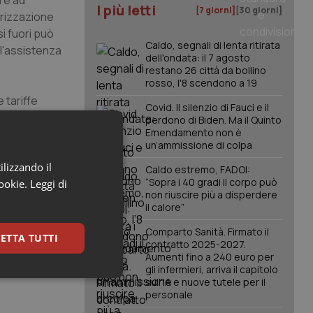
rre ad
I più letti
[7 giorni]
[30 giorni]
torizzazione
si fuori può
Caldo, segnali di lenta ritirata
ll'assistenza
dell'ondata: il 7 agosto
restano 26 città da bollino
rosso, l'8 scendono a 19
 tariffe
Covid. Il silenzio di Fauci e il
caso,
perdono di Biden. Ma il Quinto
Emendamento non è
un’ammissione di colpa
 (Ern)
che
ilizzando il
Caldo estremo, FADOI:
enze e
“Sopra i 40 gradi il corpo può
cookie.
Leggi di
non riuscire più a disperdere
azione dei
il calore”
Comparto Sanità. Firmato il
ETTA TUTTI
contratto 2025-2027.
Aumenti fino a 240 euro per
gli infermieri, arriva il capitolo
keting
sull'IA e nuove tutele per il
personale