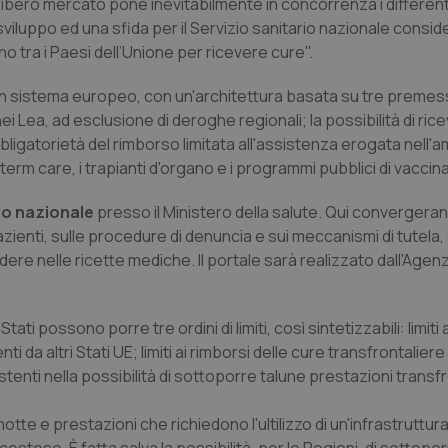
libero mercato pone inevitabilmente in concorrenza i different
luppo ed una sfida per il Servizio sanitario nazionale conside
 tra i Paesi dell’Unione per ricevere cure".
ti un sistema europeo, con un'architettura basata su tre premess
ei Lea, ad esclusione di deroghe regionali; la possibilità di ric
bligatorietà del rimborso limitata all'assistenza erogata nell'a
term care, i trapianti d'organo e i programmi pubblici di vaccin
to nazionale
presso il Ministero della salute. Qui convergeran
pazienti, sulle procedure di denuncia e sui meccanismi di tutela, 
udere nelle ricette mediche. Il portale sarà realizzato dall'Agen
i Stati possono porre tre ordini di limiti, così sintetizzabili: limit
ti da altri Stati UE; limiti ai rimborsi delle cure transfrontalier
nsistenti nella possibilità di sottoporre talune prestazioni transf
otte e prestazioni che richiedono l'ultilizzo di un'infrastruttura