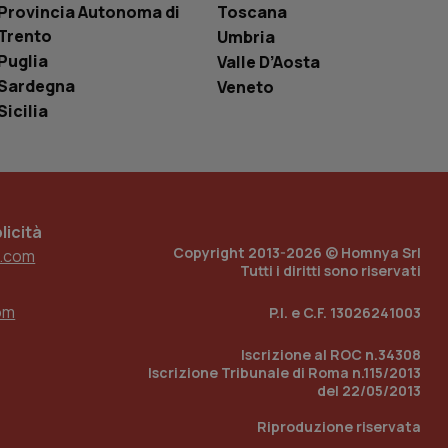
i Youtube incorporati
Provincia Autonoma di
Toscana
tics per mantenere
tore del sito web sta
Trento
Umbria
ell'interfaccia di
Puglia
Valle D’Aosta
 tenere traccia
Sardegna
Veneto
i Youtube incorporati
tore del sito web sta
Sicilia
ell'interfaccia di
 tenere traccia
r la gestione
one dell’esperienza
icità
Copyright 2013-2026 © Homnya Srl
.com
e per abilitare il
Tutti i diritti sono riservati
loggato con identity
om
P.I. e C.F. 13026241003
Iscrizione al ROC n.34308
Iscrizione Tribunale di Roma n.115/2013
del 22/05/2013
Riproduzione riservata