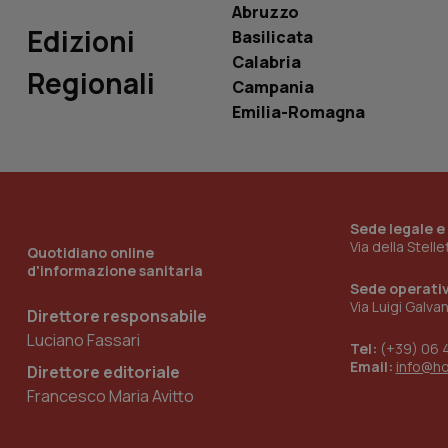
Abruzzo
_ga_0VMQEQKQ1N
Edizioni
Basilicata
Calabria
Regionali
__Secure-YNID
Campania
Emilia-Romagna
YSC
__Secure-
ROLLOUT_TOKEN
Sede legale e
Via della Stell
Quotidiano online
tracking-sites-
d'informazione sanitaria
ironfish-tracking-
Sede operati
named-enable
Via Luigi Galva
Direttore responsabile
Luciano Fassari
Tel:
(+39) 06 
Email:
info@h
Direttore editoriale
Francesco Maria Avitto