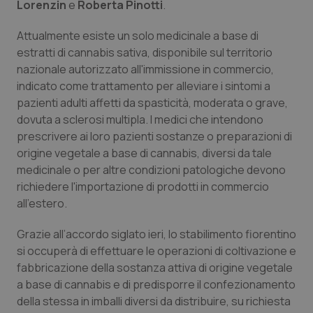
Lorenzin
e
Roberta Pinotti
.
Calabria
Asma & BPCO
Attualmente esiste un solo medicinale a base di
Campania
Car-T
estratti di cannabis sativa, disponibile sul territorio
nazionale autorizzato all'immissione in commercio,
Emilia-Romagna
Colesterolo & coronaropatie
indicato come trattamento per alleviare i sintomi a
pazienti adulti affetti da spasticità, moderata o grave,
Friuli Venezia Giulia
Dermatite Atopica
dovuta a sclerosi multipla. I medici che intendono
prescrivere ai loro pazienti sostanze o preparazioni di
origine vegetale a base di cannabis, diversi da tale
Lazio
Diabete & glucometri
medicinale o per altre condizioni patologiche devono
richiedere l'importazione di prodotti in commercio
Liguria
Disturbi dell’umore
all'estero.
Lombardia
Dolore
Grazie all’accordo siglato ieri, lo stabilimento fiorentino
si occuperà di effettuare le operazioni di coltivazione e
Marche
Donna & Salute
fabbricazione della sostanza attiva di origine vegetale
a base di cannabis e di predisporre il confezionamento
Molise
Epatiti
della stessa in imballi diversi da distribuire, su richiesta