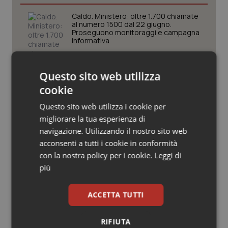
Valle D’Aosta
Oncodermatologia
Caldo. Ministero: oltre 1.700 chiamate
al numero 1500 dal 22 giugno.
Veneto
Oncoematologia
Proseguono monitoraggi e campagna
informativa
Oncologia & Nutrizione
Covid. Conte in Commissione: “Ho
consegnato documento anonimo su
Questo sito web utilizza
Psoriasi & pelle
mascherine contraffatte in Procura.
cookie
Diffido Palazzo Chigi dal pagare 100
milioni a Jc Electronics”
Questo sito web utilizza i cookie per
Quotidiano Cardiologia
migliorare la tua esperienza di
Decreto Pnrr. Ok definitivo del Senato:
via libera al nuovo Policlinico Umberto
navigazione. Utilizzando il nostro sito web
Quotidiano Chirurgia
I e proroga antincendio per gli
acconsenti a tutti i cookie in conformità
ospedali
con la nostra policy per i cookie.
Leggi di
Quotidiano Oncologia
più
Sanità integrativa. Le opposizioni
presentano la loro proposta di
Quotidiano Pediatria
risoluzione. Zaffini (FdI): “Rinviare per
trovare convergenza”
ACCETTA TUTTI
Rene & patologie urogenitali
RIFIUTA