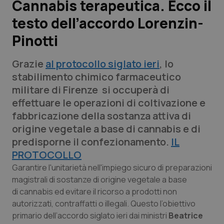
Cannabis terapeutica. Ecco il
testo dell’accordo Lorenzin-
Scienza e Farmaci
Pinotti
Studi e Analisi
Grazie
al protocollo siglato ieri
, lo
Lettere al direttore
stabilimento chimico farmaceutico
militare di Firenze si occuperà di
Edizioni Regionali
effettuare le operazioni di coltivazione e
fabbricazione della sostanza attiva di
QS Pro
origine vegetale a base di cannabis e di
predisporne il confezionamento.
IL
Professionisti Sanitari.AI
PROTOCOLLO
Garantire l'unitarietà nell'impiego sicuro di preparazioni
Abruzzo
QS Pro Gold
magistrali di sostanze di origine vegetale a base
di cannabis ed evitare il ricorso a prodotti non
QS Club
Newsletter
autorizzati, contraffatti o illegali. Questo l’obiettivo
Basilicata
Artrite & artrosi
primario dell’accordo siglato ieri dai ministri
Beatrice