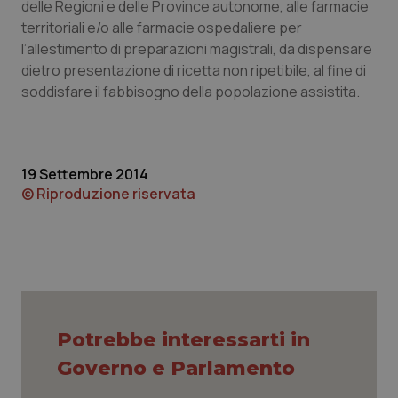
delle Regioni e delle Province autonome, alle farmacie
territoriali e/o alle farmacie ospedaliere per
Piemonte
HIV
l’allestimento di preparazioni magistrali, da dispensare
dietro presentazione di ricetta non ripetibile, al fine di
Provincia Autonoma di Bolzano
Infezioni & Febbre
soddisfare il fabbisogno della popolazione assistita.
Provincia Autonoma di Trento
Ipertensione & Scompenso
Puglia
Malattie rare
19 Settembre 2014
© Riproduzione riservata
Sardegna
Malattia di Crohn & Rettocolite Ulcerosa
Sicilia
Neuroscienze & patologie neurodegenerative
Toscana
Obesità
Potrebbe interessarti in
Umbria
Oftalmologia
Governo e Parlamento