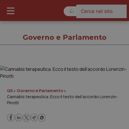
Venerdì 7 Agosto 2026
Governo e Parlamento
Governo e Parlamento
Cronache
QS
»
Governo e Parlamento
»
Cannabis terapeutica. Ecco il testo dell’accordo Lorenzin-
Governo e Parlamento
Pinotti
Regioni e Asl
Lavoro e Professioni