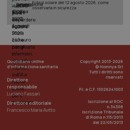
Eclissi solare del 12 agosto 2026, come
osservarla in sicurezza
Quotidiano online
Copyright 2013-2026
d'informazione sanitaria
© Homnya Srl
Tutti i diritti sono
riservati
Direttore
responsabile
P.I. e C.F. 13026241003
Luciano Fassari
PHPSESSID
Sessio
PHP.net
Iscrizione al ROC
Direttore editoriale
www.quotidianosanita.it
n.34308
Francesco Maria Avitto
Iscrizione Tribunale
di Roma n.115/2013
del 22/05/2013