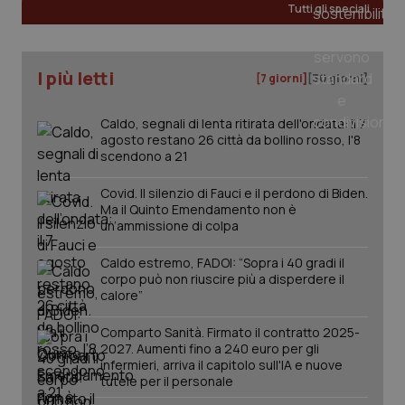
Tutti gli speciali
tracking-sites-ironfish-
www.quotidianosanita.it
4
tracking-enable
settim
I più letti
[7 giorni]
[30 giorni]
2 gior
Caldo, segnali di lenta ritirata dell'ondata: il 7
agosto restano 26 città da bollino rosso, l'8
scendono a 21
tracking-sites-ironfish-
www.quotidianosanita.it
4
session-id
settim
2 gior
Covid. Il silenzio di Fauci e il perdono di Biden.
Ma il Quinto Emendamento non è
un’ammissione di colpa
Caldo estremo, FADOI: “Sopra i 40 gradi il
_ga
1 anno
Google LLC
mes
.quotidianosanita.it
corpo può non riuscire più a disperdere il
calore”
Comparto Sanità. Firmato il contratto 2025-
2027. Aumenti fino a 240 euro per gli
infermieri, arriva il capitolo sull'IA e nuove
tutele per il personale