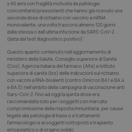
≥ 60 anni con fragilità motivata da patologie
Piemonte
HIV
concomitanti/preesistenti che hanno già ricevuto una
seconda dose di richiamo con vaccino a mRNA
monovalente, una volta trascorsi almeno 120 giorni
Provincia Autonoma di Bolzano
Infezioni & Febbre
dalla stessa o dall’ultima infezione da SARS-CoV-2
(data del test diagnostico positivo)”.
Provincia Autonoma di Trento
Ipertensione & Scompenso
Questo quanto contenuto nell’aggiornamento di
Puglia
Malattie rare
ministero della Salute, Consiglio superiore di Sanità
(Css), Agenzia italiana del farmaco (Aifa) e Istituto
Sardegna
Malattia di Crohn & Rettocolite Ulcerosa
superiore di sanità (Iss) delle indicazioni sul richiamo
con vaccini a RNA-bivalenti (contro Omicron BA.1 e BA.4
Sicilia
Neuroscienze & patologie neurodegenerative
e BA.5) nell’ambito della campagna di vaccinazione anti
Sars-CoV-2. Fino ad oggi la quinta dose era
raccomandata solo per i soggetti con marcata
Toscana
Obesità
compromissione della risposta immunitaria, per cause
legate alla patologia di base o a trattamenti
Umbria
Oftalmologia
farmacologici e ai soggetti sottoposti a trapianto
emopoietico o di organo solido.