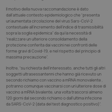
Valle D’Aosta
Oncodermatologia
Il motivo della nuova raccomandazione è dato
Veneto
Oncoematologia
dall’attuale contesto epidemiologico che “presenta
un’aumentata circolazione del virus Sars-CoV-2
Oncologia & Nutrizione
contestuale all’incremento dell’indice di trasmissibilità
sopra la soglia epidemica” da qui la necessità di
“realizzare un ulteriore consolidamento della
Psoriasi & pelle
protezione conferita dai vaccini nei confronti delle
forme gravi di Covid-19, e nel rispetto del principio di
Quotidiano Cardiologia
massima precauzione”.
Quotidiano Chirurgia
Inoltre, “su richiesta dell’interessato, anche tutti gli altri
soggetti ultrasessantenni che hanno già ricevuto un
Quotidiano Oncologia
secondo richiamo con vaccino a mRNA monovalente ,
potranno comunque vaccinarsi con un’ulteriore dose di
Quotidiano Pediatria
vaccino a mRNA bivalente, una volta trascorsi almeno
120 giorni dal secondo richiamo o dall’ultima infezione
da SARS-CoV-2 (data del test diagnostico positivo)”.
Rene & patologie urogenitali