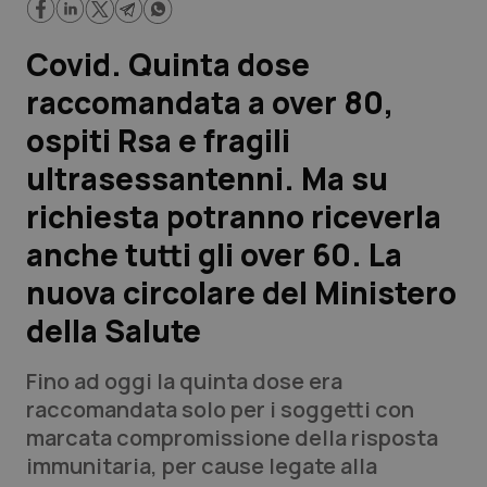
Scienza e Farmaci
Covid. Quinta dose
raccomandata a over 80,
Studi e Analisi
ospiti Rsa e fragili
Lettere al direttore
ultrasessantenni. Ma su
richiesta potranno riceverla
Edizioni Regionali
anche tutti gli over 60. La
QS Pro
nuova circolare del Ministero
della Salute
Professionisti Sanitari.AI
Fino ad oggi la quinta dose era
Abruzzo
QS Pro Gold
raccomandata solo per i soggetti con
marcata compromissione della risposta
QS Club
Newsletter
Basilicata
Artrite & artrosi
immunitaria, per cause legate alla