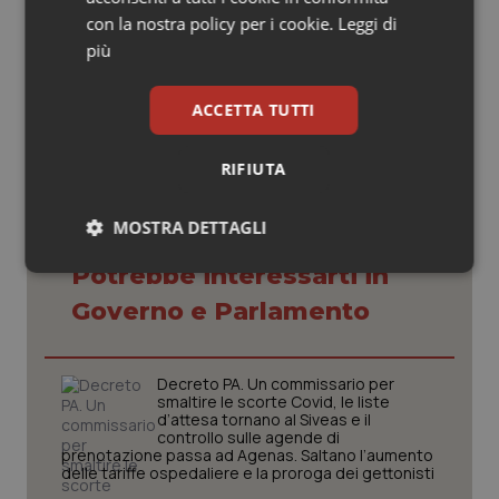
con la nostra policy per i cookie.
Leggi di
più
18 Ottobre 2022
© Riproduzione riservata
ACCETTA TUTTI
RIFIUTA
MOSTRA DETTAGLI
Potrebbe interessarti in
Necessari
Statistici
Marketing
Governo e Parlamento
Decreto PA. Un commissario per
smaltire le scorte Covid, le liste
d’attesa tornano al Siveas e il
Necessari
Statistici
Marketing
controllo sulle agende di
prenotazione passa ad Agenas. Saltano l’aumento
delle tariffe ospedaliere e la proroga dei gettonisti
I cookie necessari contribuiscono a rendere fruibile il
sito web abilitandone funzionalità di base quali la