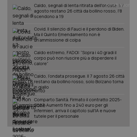
Caldo, segnali di lenta ritirata dell'ondata: il 7
agosto restano 26 città da bollino rosso, l'8
scendono a 19
PHPSESSID
Sessio
PHP.net
www.quotidianosanita.it
Covid. Il silenzio di Fauci e il perdono di Biden.
Ma il Quinto Emendamento non è
un’ammissione di colpa
Caldo estremo, FADOI: “Sopra i 40 gradi il
corpo può non riuscire più a disperdere il
calore”
Caldo, l’ondata prosegue. Il 7 agosto 26 città
restano da bollino rosso, solo Bolzano torna
in giallo
Comparto Sanità. Firmato il contratto 2025-
2027. Aumenti fino a 240 euro per gli
infermieri, arriva il capitolo sull'IA e nuove
tutele per il personale
_ga_KM60CM4NPH
.quotidianosanita.it
1 anno
mes