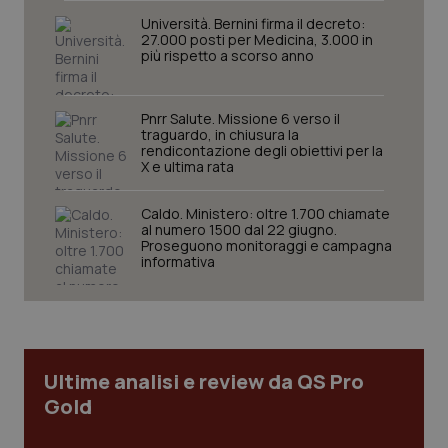
navigazione sulle pagine e l'accesso alle aree
Università. Bernini firma il decreto:
protette del sito. Il sito web non è in grado di
27.000 posti per Medicina, 3.000 in
funzionare correttamente senza questi cookie.
più rispetto a scorso anno
Nome
Fornitore
/
Dominio
Scaden
VISITOR_PRIVACY_METADATA
5 mesi
YouTube
settim
.youtube.com
Pnrr Salute. Missione 6 verso il
traguardo, in chiusura la
rendicontazione degli obiettivi per la
X e ultima rata
Caldo. Ministero: oltre 1.700 chiamate
al numero 1500 dal 22 giugno.
Proseguono monitoraggi e campagna
informativa
Ultime analisi e review da QS Pro
Gold
CookieScriptConsent
5 mesi
CookieScript
settim
www.quotidianosanita.it