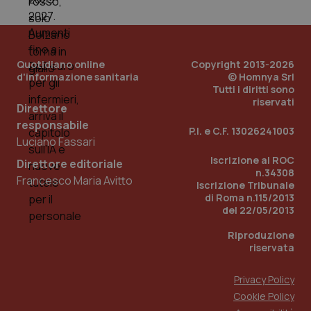
Quotidiano online
Copyright 2013-2026
d'informazione sanitaria
© Homnya Srl
Tutti i diritti sono
riservati
Direttore
Fornitore
/
responsabile
Nome
Scadenza
Descrizion
P.I. e C.F. 13026241003
Dominio
Luciano Fassari
Nome
Fornitore
/
Dominio
Scadenza
Des
_ga_0VMQEQKQ1N
.quotidianosanita.it
1 anno 1
Questo
Iscrizione al ROC
mese
cookie
Direttore editoriale
VISITOR_INFO1_LIVE
5 mesi 4
Que
Google LLC
viene
settimane
n.34308
imp
.youtube.com
Francesco Maria Avitto
utilizzato
You
Iscrizione Tribunale
da Google
ten
di Roma n.115/2013
Analytics
pre
del 22/05/2013
per
del
mantener
vid
lo stato
inco
Riproduzione
della
può
riservata
sessione.
det
vis
web
Privacy Policy
uti
nuo
Cookie Policy
ver
dell