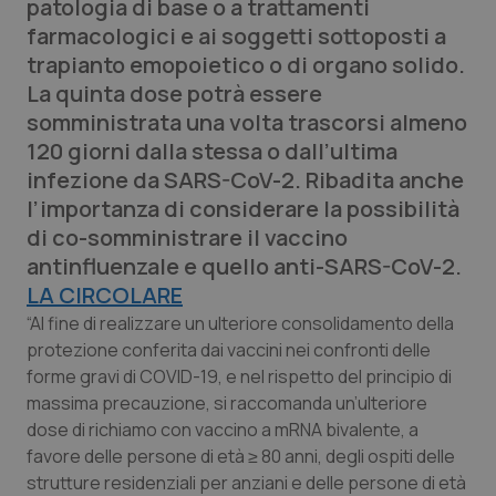
patologia di base o a trattamenti
Calabria
Asma & BPCO
farmacologici e ai soggetti sottoposti a
trapianto emopoietico o di organo solido.
Campania
Car-T
La quinta dose potrà essere
somministrata una volta trascorsi almeno
Emilia-Romagna
Colesterolo & coronaropatie
120 giorni dalla stessa o dall’ultima
infezione da SARS-CoV-2. Ribadita anche
Friuli Venezia Giulia
Dermatite Atopica
l’importanza di considerare la possibilità
di co-somministrare il vaccino
Lazio
Diabete & glucometri
antinfluenzale e quello anti-SARS-CoV-2.
LA CIRCOLARE
Liguria
Disturbi dell’umore
“Al fine di realizzare un ulteriore consolidamento della
protezione conferita dai vaccini nei confronti delle
Lombardia
Dolore
forme gravi di COVID-19, e nel rispetto del principio di
massima precauzione, si raccomanda un’ulteriore
Marche
Donna & Salute
dose di richiamo con vaccino a mRNA bivalente, a
favore delle persone di età ≥ 80 anni, degli ospiti delle
Molise
Epatiti
strutture residenziali per anziani e delle persone di età