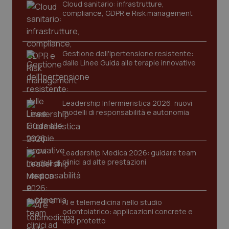
Cloud sanitario: infrastrutture,
compliance, GDPR e Risk management
Gestione dell'Ipertensione resistente:
dalle Linee Guida alle terapie innovative
Leadership Infermieristica 2026: nuovi
modelli di responsabilità e autonomia
tracking-sites-ironfish-
www.quotidianosanita.it
4
tracking-enable
settim
2 gior
Leadership Medica 2026: guidare team
clinici ad alte prestazioni
tracking-sites-ironfish-
www.quotidianosanita.it
4
session-id
settim
2 gior
AI e telemedicina nello studio
odontoiatrico: applicazioni concrete e
uso protetto