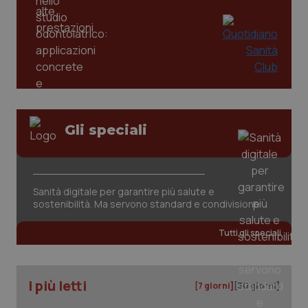
_ga
1 anno
Google LLC
mes
.quotidianosanita.it
Gli speciali
Sanità digitale per garantire più salute e
sostenibilità. Ma servono standard e condivisione
Tutti gli speciali
I più letti
[7 giorni]
[30 giorni]