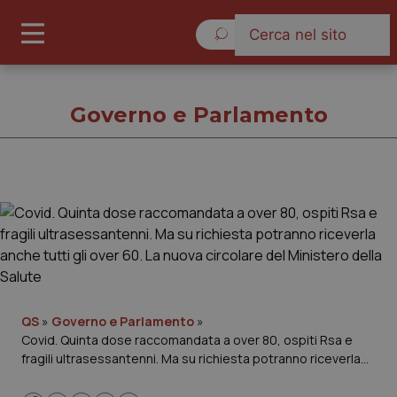
Domenica 9 Agosto 2026
Governo e Parlamento
Governo e Parlamento
Cronache
Governo e Parlamento
QS
»
Governo e Parlamento
»
Covid. Quinta dose raccomandata a over 80, ospiti Rsa e
Regioni e Asl
fragili ultrasessantenni. Ma su richiesta potranno riceverla
anche tutti gli over 60. La nuova circolare del Ministero della
Lavoro e Professioni
Salute