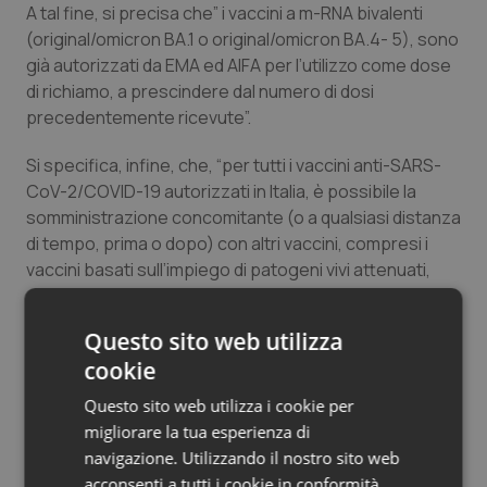
A tal fine, si precisa che” i vaccini a m-RNA bivalenti
Salute orale & impianti
(original/omicron BA.1 o original/omicron BA.4- 5), sono
già autorizzati da EMA ed AIFA per l’utilizzo come dose
Sangue & coagulazione
di richiamo, a prescindere dal numero di dosi
precedentemente ricevute”.
Tiroide
Si specifica, infine, che, “per tutti i vaccini anti-SARS-
CoV-2/COVID-19 autorizzati in Italia, è possibile la
Tumore al seno
somministrazione concomitante (o a qualsiasi distanza
di tempo, prima o dopo) con altri vaccini, compresi i
Tumore ovarico
vaccini basati sull’impiego di patogeni vivi attenuati,
con l’eccezione del vaccino contro il vaiolo delle
Tumori del Polmone & Testa Collo
scimmie (MVA-BN), per il quale resta ancora valida
Questo sito web utilizza
l’indicazione di una distanza di almeno 4 settimane (28
Tumori gastrointestinali
cookie
giorni) tra un vaccino e l’altro. Si sottolinea l’importanza
di considerare la possibilità di co-somministrare il
Questo sito web utilizza i cookie per
Ulcera & Reflusso
vaccino antinfluenzale e quello anti-SARS-CoV-2 nella
migliorare la tua esperienza di
preparazione e conduzione della campagna di
navigazione. Utilizzando il nostro sito web
Vaccini
vaccinazione contro il virus dell’influenza”.
acconsenti a tutti i cookie in conformità