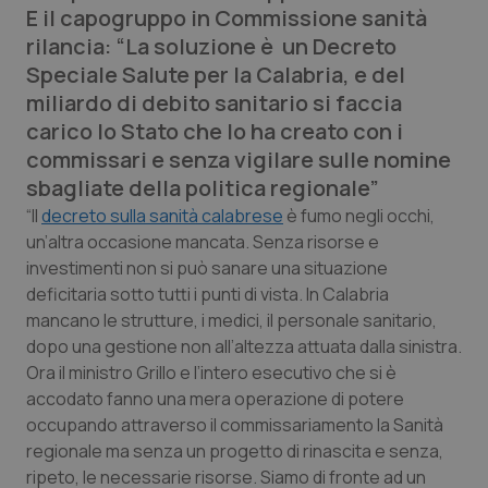
E il capogruppo in Commissione sanità
Calabria
Asma & BPCO
rilancia: “La soluzione è un Decreto
Speciale Salute per la Calabria, e del
Campania
Car-T
miliardo di debito sanitario si faccia
carico lo Stato che lo ha creato con i
Emilia-Romagna
Colesterolo & coronaropatie
commissari e senza vigilare sulle nomine
sbagliate della politica regionale”
Friuli Venezia Giulia
Dermatite Atopica
“Il
decreto sulla sanità calabrese
è fumo negli occhi,
un’altra occasione mancata. Senza risorse e
Lazio
Diabete & glucometri
investimenti non si può sanare una situazione
deficitaria sotto tutti i punti di vista. In Calabria
Liguria
Disturbi dell’umore
mancano le strutture, i medici, il personale sanitario,
dopo una gestione non all’altezza attuata dalla sinistra.
Lombardia
Dolore
Ora il ministro Grillo e l’intero esecutivo che si è
accodato fanno una mera operazione di potere
Marche
Donna & Salute
occupando attraverso il commissariamento la Sanità
regionale ma senza un progetto di rinascita e senza,
Molise
Epatiti
ripeto, le necessarie risorse. Siamo di fronte ad un