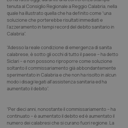
Valle D’Aosta
Oncodermatologia
tenuta al Consiglio Regionale a Reggio Calabria, nella
quale ha illustrato quella che ha definito come “una
Veneto
Oncoematologia
soluzione che porterebbe risultati immediati e
l’azzeramento in tempi record del debito sanitario in
Oncologia & Nutrizione
Calabria”.
Psoriasi & pelle
“Adesso la reale condizione di emergenza di sanita
calabrese, è sotto gli occhi di tutto il paese – ha detto
Quotidiano Cardiologia
Siclari – e non possono riproporre come soluzione
soltanto il commissariamento già abbondantemente
sperimentato in Calabria e che non ha risolto in alcun
Quotidiano Chirurgia
modo i disagi legati all’assistenza sanitaria ed ha
aumentato il debito”.
Quotidiano Oncologia
Quotidiano Pediatria
“Per dieci anni, nonostante il commissariamento – ha
continuato – è aumentato il debito ed è aumentato il
Rene & patologie urogenitali
numero dei calabresi che si curano fuori regione. La