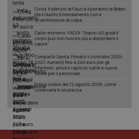
Covid. Il silenzio di Fauci e il perdono di Biden.
PHPSESSID
Sessio
PHP.net
Ma il Quinto Emendamento non è
www.quotidianosanita.it
un’ammissione di colpa
Caldo estremo, FADOI: “Sopra i 40 gradi il
corpo può non riuscire più a disperdere il
calore”
Comparto Sanità. Firmato il contratto 2025-
2027. Aumenti fino a 240 euro per gli
infermieri, arriva il capitolo sull'IA e nuove
tutele per il personale
Eclissi solare del 12 agosto 2026, come
osservarla in sicurezza
_ga_KM60CM4NPH
.quotidianosanita.it
1 anno
mes