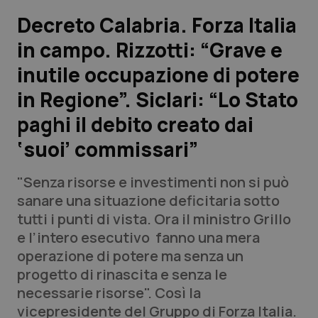
Decreto Calabria. Forza Italia
Scienza e Farmaci
in campo. Rizzotti: “Grave e
inutile occupazione di potere
Studi e Analisi
in Regione”. Siclari: “Lo Stato
Lettere al direttore
paghi il debito creato dai
Edizioni Regionali
‘suoi’ commissari”
QS Pro
"Senza risorse e investimenti non si può
sanare una situazione deficitaria sotto
Professionisti Sanitari.AI
tutti i punti di vista. Ora il ministro Grillo
e l’intero esecutivo fanno una mera
operazione di potere ma senza un
Abruzzo
QS Pro Gold
progetto di rinascita e senza le
QS Club
Newsletter
necessarie risorse". Così la
Basilicata
Artrite & artrosi
vicepresidente del Gruppo di Forza Italia.