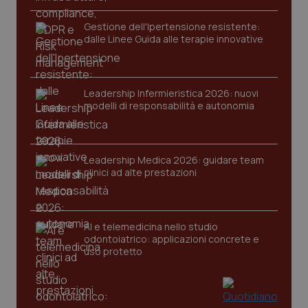
Gestione dell'Ipertensione resistente:
dalle Linee Guida alle terapie innovative
Leadership Infermieristica 2026: nuovi
modelli di responsabilità e autonomia
tracking-sites-ironfish-
www.quotidianosanita.it
4
tracking-enable
settim
2 gior
Leadership Medica 2026: guidare team
clinici ad alte prestazioni
tracking-sites-ironfish-
www.quotidianosanita.it
4
session-id
settim
AI e telemedicina nello studio
2 gior
odontoiatrico: applicazioni concrete e
uso protetto
_ga
1 anno
Google LLC
mes
.quotidianosanita.it