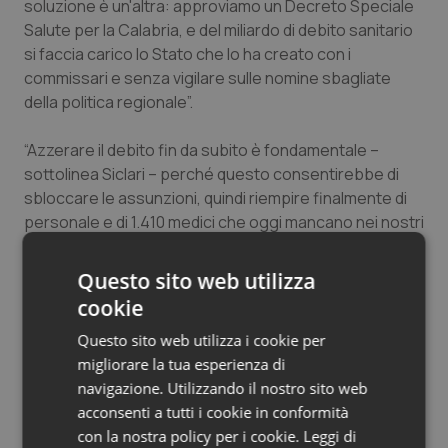
soluzione è un'altra: approviamo un Decreto Speciale
Salute orale & impianti
Salute per la Calabria, e del miliardo di debito sanitario
si faccia carico lo Stato che lo ha creato con i
Sangue & coagulazione
commissari e senza vigilare sulle nomine sbagliate
della politica regionale”.
Tiroide
“Azzerare il debito fin da subito è fondamentale –
sottolinea Siclari – perché questo consentirebbe di
Tumore al seno
sbloccare le assunzioni, quindi riempire finalmente di
personale e di 1.410 medici che oggi mancano nei nostri
Tumore ovarico
ospedali in modo da ridurre le liste d’attesa e dare
assistenza in tempi congrui senza costringere i
Questo sito web utilizza
Tumori del Polmone & Testa Collo
pazienti a rivolgersi fuori regione e questo permetterà
cookie
alla Calabria di ricevere ogni anno i 360 milioni che lo
Tumori gastrointestinali
Questo sito web utilizza i cookie per
Stato spende per curare i calabresi fuori regione. In
migliorare la tua esperienza di
questo modo avremo garantito il diritto alla salute per
Ulcera & Reflusso
navigazione. Utilizzando il nostro sito web
la prima volta in Calabria”.
acconsenti a tutti i cookie in conformità
con la nostra policy per i cookie.
Leggi di
Vaccini