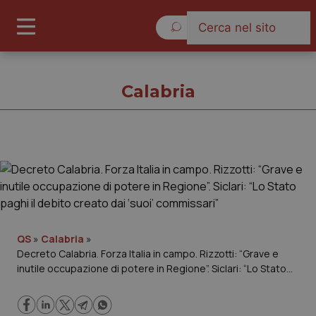
Venerdì 7 Agosto 2026
Calabria
Calabria
Cronache
Governo e Parlamento
QS
»
Calabria
»
Decreto Calabria. Forza Italia in campo. Rizzotti: “Grave e
inutile occupazione di potere in Regione”. Siclari: “Lo Stato
Regioni e Asl
paghi il debito creato dai ‘suoi’ commissari”
Lavoro e Professioni