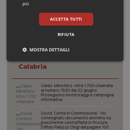
20 Aprile 2019
più
© Riproduzione riservata
ACCETTA TUTTI
RIFIUTA
MOSTRA DETTAGLI
Potrebbe interessarti in
Necessari
Statistici
Marketing
Calabria
Caldo. Ministero: oltre 1.700 chiamate
al numero 1500 dal 22 giugno.
Proseguono monitoraggi e campagna
informativa
Necessari
Statistici
Marketing
Covid. Conte in Commissione: “Ho
I cookie necessari contribuiscono a rendere fruibile il
consegnato documento anonimo su
sito web abilitandone funzionalità di base quali la
mascherine contraffatte in Procura.
navigazione sulle pagine e l'accesso alle aree
Diffido Palazzo Chigi dal pagare 100
protette del sito. Il sito web non è in grado di