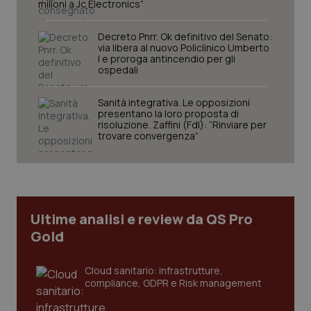
milioni a Jc Electronics”
funzionare correttamente senza questi cookie.
Nome
Fornitore
/
Dominio
Scaden
Decreto Pnrr. Ok definitivo del Senato:
VISITOR_PRIVACY_METADATA
via libera al nuovo Policlinico Umberto
5 mesi
YouTube
settim
.youtube.com
I e proroga antincendio per gli
ospedali
Sanità integrativa. Le opposizioni
presentano la loro proposta di
risoluzione. Zaffini (FdI): “Rinviare per
trovare convergenza”
Ultime analisi e review da QS Pro
Gold
Cloud sanitario: infrastrutture,
CookieScriptConsent
5 mesi
CookieScript
settim
www.quotidianosanita.it
compliance, GDPR e Risk management