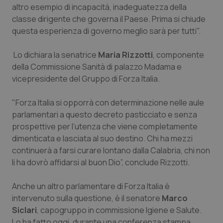
altro esempio di incapacità, inadeguatezza della
Piemonte
HIV
classe dirigente che governa il Paese. Prima si chiude
questa esperienza di governo meglio sarà per tutti".
Provincia Autonoma di Bolzano
Infezioni & Febbre
Lo dichiara la senatrice
Maria Rizzotti
, componente
della Commissione Sanità di palazzo Madama e
Provincia Autonoma di Trento
Ipertensione & Scompenso
vicepresidente del Gruppo di Forza Italia.
Puglia
Malattie rare
"Forza Italia si opporrà con determinazione nelle aule
parlamentari a questo decreto pasticciato e senza
Sardegna
Malattia di Crohn & Rettocolite Ulcerosa
prospettive per l’utenza che viene completamente
dimenticata e lasciata al suo destino. Chi ha mezzi
Sicilia
Neuroscienze & patologie neurodegenerative
continuerà a farsi curare lontano dalla Calabria, chi non
li ha dovrò affidarsi al buon Dio”, conclude Rizzotti.
Toscana
Obesità
Anche un altro parlamentare di Forza Italia è
intervenuto sulla questione, è il senatore
Umbria
Oftalmologia
Marco
Siclari
, capogruppo in commissione Igiene e Salute.
Lo ha fatto oggi, durante una conferenza stampa