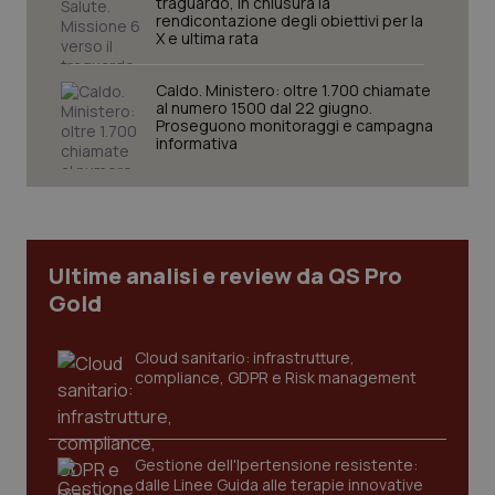
traguardo, in chiusura la
Nome
Fornitore
/
Dominio
Scaden
rendicontazione degli obiettivi per la
X e ultima rata
VISITOR_PRIVACY_METADATA
5 mesi
YouTube
settim
.youtube.com
Caldo. Ministero: oltre 1.700 chiamate
al numero 1500 dal 22 giugno.
Proseguono monitoraggi e campagna
informativa
Ultime analisi e review da QS Pro
Gold
Cloud sanitario: infrastrutture,
compliance, GDPR e Risk management
CookieScriptConsent
5 mesi
CookieScript
settim
www.quotidianosanita.it
Gestione dell'Ipertensione resistente:
dalle Linee Guida alle terapie innovative