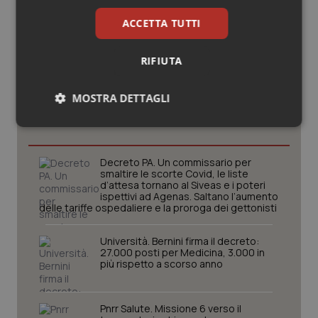
ACCETTA TUTTI
RIFIUTA
Potrebbe interessarti in
MOSTRA DETTAGLI
Governo e Parlamento
Necessari
Statistici
Marketing
Decreto PA. Un commissario per
smaltire le scorte Covid, le liste
d’attesa tornano al Siveas e i poteri
ispettivi ad Agenas. Saltano l’aumento
delle tariffe ospedaliere e la proroga dei gettonisti
Necessari
Statistici
Marketing
Università. Bernini firma il decreto:
27.000 posti per Medicina, 3.000 in
I cookie necessari contribuiscono a rendere fruibile il
più rispetto a scorso anno
sito web abilitandone funzionalità di base quali la
navigazione sulle pagine e l'accesso alle aree
protette del sito. Il sito web non è in grado di
funzionare correttamente senza questi cookie.
Pnrr Salute. Missione 6 verso il