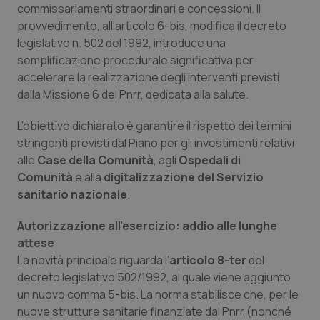
commissariamenti straordinari e concessioni. Il
Calabria
Asma & BPCO
provvedimento, all’articolo 6-bis, modifica il decreto
legislativo n. 502 del 1992, introduce una
Campania
Car-T
semplificazione procedurale significativa per
accelerare la realizzazione degli interventi previsti
Emilia-Romagna
Colesterolo & coronaropatie
dalla Missione 6 del Pnrr, dedicata alla salute.
Friuli Venezia Giulia
Dermatite Atopica
L’obiettivo dichiarato è garantire il rispetto dei termini
stringenti previsti dal Piano per gli investimenti relativi
Lazio
Diabete & glucometri
alle
Case della Comunità
, agli
Ospedali di
Comunità
e alla
digitalizzazione del Servizio
sanitario nazionale
.
Liguria
Disturbi dell’umore
Autorizzazione all’esercizio: addio alle lunghe
Lombardia
Dolore
attese
La novità principale riguarda l’
articolo 8-ter
del
Marche
Donna & Salute
decreto legislativo 502/1992, al quale viene aggiunto
un nuovo comma 5-bis. La norma stabilisce che, per le
Molise
Epatiti
nuove strutture sanitarie finanziate dal Pnrr (nonché