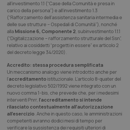
Valle D’Aosta
Oncodermatologia
all’investimento 1.1 (“Case della Comunità e presa in
carico della persona”) e all’investimento 1.3
Veneto
Oncoematologia
(“Rafforzamento dell’assistenza sanitaria intermedia e
delle sue strutture – Ospedali di Comunità”), nonché
Oncologia & Nutrizione
alla
Missione 6, Componente 2
, subinvestimento 1.1.1
(“Digitalizzazione – rafforzamento strutturale del Ssn”,
relativo ai cosiddetti “progetti in essere” ex articolo 2
Psoriasi & pelle
del decreto legge 34/2020).
Quotidiano Cardiologia
Accredito: stessa procedura semplificata
Un meccanismo analogo viene introdotto anche per
Quotidiano Chirurgia
l’
accreditamento
istituzionale. L’articolo 8-quater del
decreto legislativo 502/1992 viene integrato con un
Quotidiano Oncologia
nuovo comma 1-bis, che prevede che, per i medesimi
interventi Pnrr,
l’accreditamento si intende
Quotidiano Pediatria
rilasciato contestualmente all’autorizzazione
all’esercizio
. Anche in questo caso, le amministrazioni
competenti avranno dodici mesi di tempo per
Rene & patologie urogenitali
verificare la sussistenza dei requisiti ulteriori di