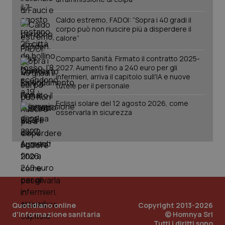
www.quotidianosanita.it
Caldo estremo, FADOI: “Sopra i 40 gradi il
corpo può non riuscire più a disperdere il
calore”
Comparto Sanità. Firmato il contratto 2025-
2027. Aumenti fino a 240 euro per gli
infermieri, arriva il capitolo sull'IA e nuove
tutele per il personale
Eclissi solare del 12 agosto 2026, come
osservarla in sicurezza
_ga_KM60CM4NPH
.quotidianosanita.it
1 anno
mes
Quotidiano online
Copyright 2013-2026
d'informazione sanitaria
© Homnya Srl
Tutti i diritti sono