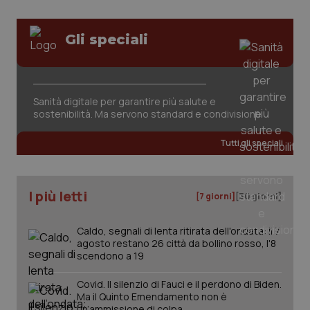
Gli speciali
Sanità digitale per garantire più salute e
sostenibilità. Ma servono standard e condivisione
Tutti gli speciali
I più letti
[7 giorni]
[30 giorni]
Caldo, segnali di lenta ritirata dell'ondata: il 7
agosto restano 26 città da bollino rosso, l'8
scendono a 19
Covid. Il silenzio di Fauci e il perdono di Biden.
Ma il Quinto Emendamento non è
PHPSESSID
un’ammissione di colpa
Sessio
PHP.net