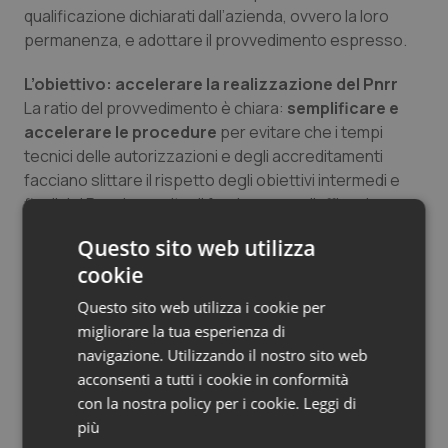
qualificazione dichiarati dall’azienda, ovvero la loro
Salute orale & impianti
permanenza, e adottare il provvedimento espresso.
Sangue & coagulazione
L’obiettivo: accelerare la realizzazione del Pnrr
La ratio del provvedimento è chiara:
semplificare e
Tiroide
accelerare le procedure
per evitare che i tempi
tecnici delle autorizzazioni e degli accreditamenti
Tumore al seno
facciano slittare il rispetto degli obiettivi intermedi e
finali del Pnrr. La scelta di far decorrere l’efficacia
dell’autorizzazione e dell’accreditamento dal momento
Tumore ovarico
Questo sito web utilizza
stesso della presentazione dell’istanza rappresenta
cookie
una deroga significativa alle procedure ordinarie,
Tumori del Polmone & Testa Collo
giustificata dall’urgenza di completare gli investimenti
Questo sito web utilizza i cookie per
entro le scadenze previste dal Piano.
migliorare la tua esperienza di
Tumori gastrointestinali
navigazione. Utilizzando il nostro sito web
acconsenti a tutti i cookie in conformità
Ulcera & Reflusso
07 Maggio 2026
con la nostra policy per i cookie.
Leggi di
© Riproduzione riservata
più
Vaccini