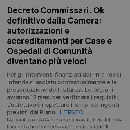
Decreto Commissari. Ok
Scienza e Farmaci
definitivo dalla Camera:
autorizzazioni e
Studi e Analisi
accreditamenti per Case e
Lettere al direttore
Ospedali di Comunità
Edizioni Regionali
diventano più veloci
QS Pro
Per gli interventi finanziati dal Pnrr, l’ok si
intende rilasciato contestualmente alla
Professionisti Sanitari.AI
presentazione dell’istanza. Le Regioni
avranno 12 mesi per verificare i requisiti.
L’obiettivo è rispettare i tempi stringenti
Abruzzo
QS Pro Gold
previsti dal Piano.
IL TESTO
QS Club
Newsletter
Basilicata
Artrite & artrosi
L’Assemblea della Camera ha approvato in via definitiva
il decreto che contiene disposizioni in materia di