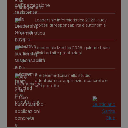
Leadership Infermieristica 2026: nuovi
modelli di responsabilità e autonomia
tracking-sites-ironfish-
www.quotidianosanita.it
4
Leadership Medica 2026: guidare team
tracking-enable
settim
clinici ad alte prestazioni
2 gior
AI e telemedicina nello studio
tracking-sites-ironfish-
www.quotidianosanita.it
4
odontoiatrico: applicazioni concrete e
session-id
settim
uso protetto
2 gior
_ga
1 anno
Google LLC
mes
.quotidianosanita.it