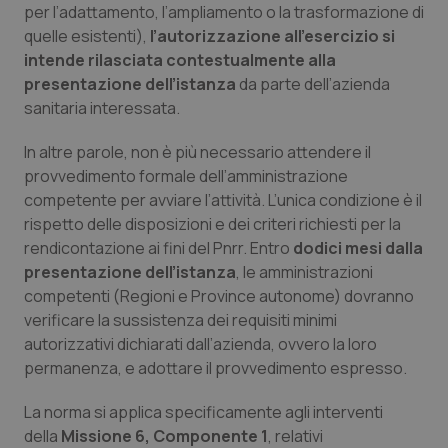
per l’adattamento, l’ampliamento o la trasformazione di
Piemonte
HIV
quelle esistenti),
l’autorizzazione all’esercizio si
intende rilasciata contestualmente alla
presentazione dell’istanza
da parte dell’azienda
Provincia Autonoma di Bolzano
Infezioni & Febbre
sanitaria interessata.
Provincia Autonoma di Trento
Ipertensione & Scompenso
In altre parole, non è più necessario attendere il
provvedimento formale dell’amministrazione
Puglia
Malattie rare
competente per avviare l’attività. L’unica condizione è il
rispetto delle disposizioni e dei criteri richiesti per la
Sardegna
Malattia di Crohn & Rettocolite Ulcerosa
rendicontazione ai fini del Pnrr. Entro
dodici mesi dalla
presentazione dell’istanza
, le amministrazioni
Sicilia
Neuroscienze & patologie neurodegenerative
competenti (Regioni e Province autonome) dovranno
verificare la sussistenza dei requisiti minimi
autorizzativi dichiarati dall’azienda, ovvero la loro
Toscana
Obesità
permanenza, e adottare il provvedimento espresso.
Umbria
Oftalmologia
La norma si applica specificamente agli interventi
della
Missione 6, Componente 1
, relativi