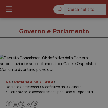
Venerdì 7 Agosto 2026
Governo e Parlamento
Governo e Parlamento
Cronache
Governo e Parlamento
QS
»
Governo e Parlamento
»
Decreto Commissari. Ok definitivo dalla Camera:
autorizzazioni e accreditamenti per Case e Ospedali di
Regioni e Asl
Comunità diventano più veloci
Lavoro e Professioni