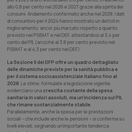
allo 0,8 per cento nel 2026 e 2027 grazie alla spinta dei
Piemonte
HIV
consumi. Andamento confermato anche nel 2028. I dati
di consuntivo per il 2024 hanno mostrato un deficit in
Provincia Autonoma di Bolzano
Infezioni & Febbre
miglioramento, ancor più marcato rispetto a quanto
previsto nel PSBMT e nel DEF, attestandosi al 3,4 per
Provincia Autonoma di Trento
Ipertensione & Scompenso
cento del PIL (anziché al 3,8 per cento previsto nel
PSBMT e al 4,3 per cento nel DEF).
Puglia
Malattie rare
La Sezione II del DFP offre un quadro dettagliato
delle dinamiche previste per la sanità pubblica e
Sardegna
Malattia di Crohn & Rettocolite Ulcerosa
per il sistema socioassistenziale italiano fino al
2028
. Le stime, formulate a legislazione vigente,
Sicilia
Neuroscienze & patologie neurodegenerative
evidenziano una
crescita costante della spesa
sanitaria in valori assoluti, ma un’incidenza sul PIL
Toscana
Obesità
che rimane sostanzialmente stabile
.
Parallelamente, anche la spesa per le prestazioni
Umbria
Oftalmologia
sociali – che include anche le pensioni – si conferma su
livelli elevati, segnando un’importante tendenza