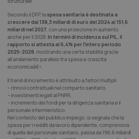
Valle D’Aosta
Oncodermatologia
strutturale.
Secondo il DFP, la
spesa sanitaria è destinata a
Veneto
Oncoematologia
crescere dai 138,3 miliardi di euro del 2024 ai 151,6
miliardi nel 2027
, con una proiezione in aumento
Oncologia & Nutrizione
anche per il 2028.
In termini di incidenza sul PIL, il
rapporto si attesta al 6,4% per l’intero periodo
Psoriasi & pelle
2025-2028
, mostrando una certa stabilità grazie
all’andamento parallelo tra spesa e crescita
Quotidiano Cardiologia
economicaâ€‹.
Il trend di incremento è attribuito a fattori multipli:
Quotidiano Chirurgia
– rinnovi contrattuali nel comparto sanitario,
– investimenti legati al PNRR,
Quotidiano Oncologia
– incremento dei fondi per la dirigenza sanitaria e il
personale infermieristico.
Quotidiano Pediatria
Nel contesto del pubblico impiego, si segnala che la
spesa per i redditi da lavoro dipendente, comprensiva
Rene & patologie urogenitali
di quella del personale sanitario, passa da 196,6 miliardi