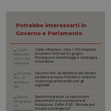
VISITOR_PRIVACY_METADATA
5 mesi
YouTube
settim
.youtube.com
Potrebbe interessarti in
Governo e Parlamento
Caldo. Ministero: oltre 1.700 chiamate
al numero 1500 dal 22 giugno.
Proseguono monitoraggi e campagna
informativa
Decreto Pnrr. Ok definitivo del Senato:
via libera al nuovo Policlinico Umberto
I e proroga antincendio per gli
ospedali
CookieScriptConsent
5 mesi
CookieScript
settim
www.quotidianosanita.it
Sanità integrativa. Le opposizioni
presentano la loro proposta di
risoluzione. Zaffini (FdI): “Rinviare per
trovare convergenza”