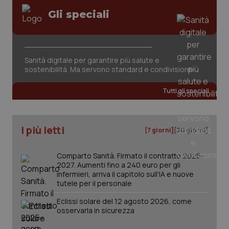
Gli speciali
Sanità digitale per garantire più salute e
sostenibilità. Ma servono standard e condivisione
Tutti gli speciali
I più letti
[7 giorni]
[30 giorni]
Comparto Sanità. Firmato il contratto 2025-
2027. Aumenti fino a 240 euro per gli
infermieri, arriva il capitolo sull'IA e nuove
_ga_KM60CM4NPH
.quotidianosanita.it
1 anno
tutele per il personale
mes
Eclissi solare del 12 agosto 2026, come
osservarla in sicurezza