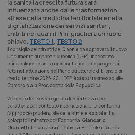
la sanità la crescita futura sarà
Calabria
Asma & BPCO
influenzata anche dalle trasformazioni
attese nella medicina territoriale e nella
Campania
Car-T
digitalizzazione dei servizi sanitari,
ambiti nei quali il Pnrr giocherà un ruolo
Emilia-Romagna
Colesterolo & coronaropatie
chiave.
TESTO 1
,
TESTO 2
Il consiglio dei ministri del 9 aprile ha approvato il nuovo
Friuli Venezia Giulia
Dermatite Atopica
Documento di finanza pubblica (DFP), incentrato
principalmente sulla rendicontazione dei progressi
Lazio
Diabete & glucometri
fatti nell’attuazione del Piano strutturale di bilancio di
medio termine 2025-29. Il DFP è stato trasmesso alle
Liguria
Disturbi dell’umore
Camere e alla Presidenza della Repubblica.
Lombardia
Dolore
“A fronte dell’elevato grado di incertezza che
caratterizza il contesto internazionale, si conferma
l’approccio prudenziale delle stime elaborate” ha
Marche
Donna & Salute
spiegato il ministro dell’Economia,
Giancarlo
Giorgetti
. Le previsioni relative al PIL reale indicano
Molise
Epatiti
per il 2025 una crescita dello 0,6 per cento, in aumento