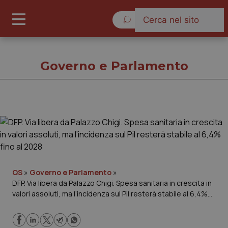
Giovedì 6 Agosto 2026
Governo e Parlamento
Governo e Parlamento
Cronache
Governo e Parlamento
QS
»
Governo e Parlamento
»
DFP. Via libera da Palazzo Chigi. Spesa sanitaria in crescita in
valori assoluti, ma l’incidenza sul Pil resterà stabile al 6,4%
Regioni e Asl
fino al 2028
Lavoro e Professioni