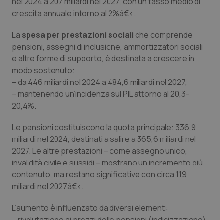
nel 2024 a 207 miliardi nel 2027, con un tasso medio di
Salute orale & impianti
crescita annuale intorno al 2%â€‹.
La
spesa per prestazioni sociali
che comprende
Sangue & coagulazione
pensioni, assegni di inclusione, ammortizzatori sociali
e altre forme di supporto, è destinata a crescere in
Tiroide
modo sostenuto:
– da 446 miliardi nel 2024 a 484,6 miliardi nel 2027,
Tumore al seno
– mantenendo un’incidenza sul PIL attorno al 20,3-
20,4%.
Tumore ovarico
Le pensioni costituiscono la quota principale: 336,9
Tumori del Polmone & Testa Collo
miliardi nel 2024, destinati a salire a 365,6 miliardi nel
2027. Le altre prestazioni – come assegno unico,
invalidità civile e sussidi – mostrano un incremento più
Tumori gastrointestinali
contenuto, ma restano significative con circa 119
miliardi nel 2027â€‹.
Ulcera & Reflusso
L’aumento è influenzato da diversi elementi:
Vaccini
– rivalutazione ai prezzi delle pensioni (indicizzazione),