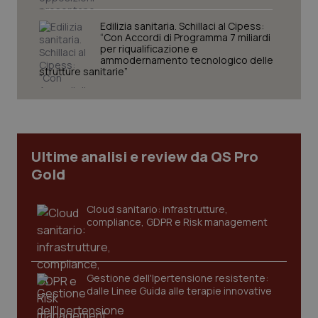
Edilizia sanitaria. Schillaci al Cipess:
“Con Accordi di Programma 7 miliardi
per riqualificazione e
ammodernamento tecnologico delle
strutture sanitarie”
tracking-sites-ironfish-
www.quotidianosanita.it
4
tracking-enable
settim
2 gior
Ultime analisi e review da QS Pro
Gold
tracking-sites-ironfish-
www.quotidianosanita.it
4
session-id
settim
2 gior
Cloud sanitario: infrastrutture,
compliance, GDPR e Risk management
_ga
1 anno
Google LLC
mes
.quotidianosanita.it
Gestione dell'Ipertensione resistente:
dalle Linee Guida alle terapie innovative