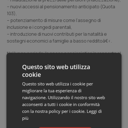
– nuovi accessi al pensionamento anticipato (Quota
103),
– potenziamento di misure come l’assegno di
inclusione e i congedi parentali,
– introduzione di nuovi contributi per la natalità e
sostegni economici a famiglie a basso redditoâ€‹.
Nel lungo periodo, la spesa pensionistica in rapporto al
PIL è prevista in crescita fino a raggiungere il 17,1%
Questo sito web utilizza
entro il 2040, per poi stabilizzarsi. Questo andamento
cookie
riflette gli effetti della transizione demografica, con
l’aumento della popolazione anziana e l’uscita dal
Questo sito web utilizza i cookie per
lavoro di numerose coorti nate nel boom demografico
migliorare la tua esperienza di
del dopoguerraâ€‹.
navigazione. Utilizzando il nostro sito web
acconsenti a tutti i cookie in conformità
Per la sanità, invece, la crescita futura sarà influenzata
con la nostra policy per i cookie.
Leggi di
anche dalle trasformazioni attese nella medicina
più
territoriale e nella digitalizzazione dei servizi sanitari,
ambiti nei quali il PNRR gioca un ruolo chiave.