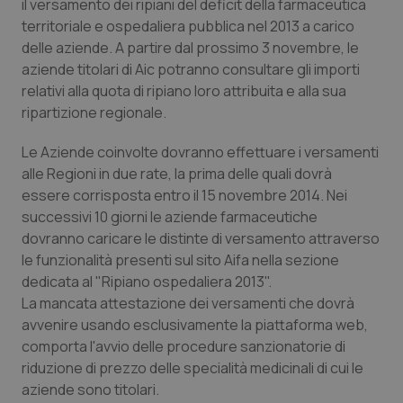
il versamento dei ripiani del deficit della farmaceutica
Calabria
Asma & BPCO
territoriale e ospedaliera pubblica nel 2013 a carico
delle aziende. A partire dal prossimo 3 novembre, le
Campania
Car-T
aziende titolari di Aic potranno consultare gli importi
relativi alla quota di ripiano loro attribuita e alla sua
Emilia-Romagna
Colesterolo & coronaropatie
ripartizione regionale.
Le Aziende coinvolte dovranno effettuare i versamenti
Friuli Venezia Giulia
Dermatite Atopica
alle Regioni in due rate, la prima delle quali dovrà
essere corrisposta entro il 15 novembre 2014. Nei
Lazio
Diabete & glucometri
successivi 10 giorni le aziende farmaceutiche
dovranno caricare le distinte di versamento attraverso
Liguria
Disturbi dell’umore
le funzionalità presenti sul sito Aifa nella sezione
dedicata al "Ripiano ospedaliera 2013".
Lombardia
Dolore
La mancata attestazione dei versamenti che dovrà
avvenire usando esclusivamente la piattaforma web,
Marche
Donna & Salute
comporta l'avvio delle procedure sanzionatorie di
riduzione di prezzo delle specialità medicinali di cui le
Molise
Epatiti
aziende sono titolari.