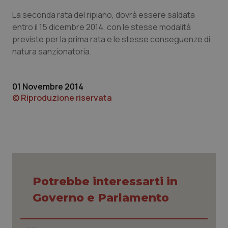
La seconda rata del ripiano, dovrà essere saldata
Piemonte
HIV
entro il 15 dicembre 2014, con le stesse modalità
previste per la prima rata e le stesse conseguenze di
Provincia Autonoma di Bolzano
Infezioni & Febbre
natura sanzionatoria.
Provincia Autonoma di Trento
Ipertensione & Scompenso
01 Novembre 2014
Puglia
Malattie rare
© Riproduzione riservata
Sardegna
Malattia di Crohn & Rettocolite Ulcerosa
Sicilia
Neuroscienze & patologie neurodegenerative
Toscana
Obesità
Potrebbe interessarti in
Governo e Parlamento
Umbria
Oftalmologia