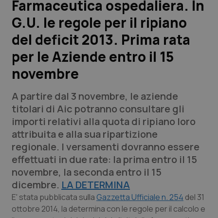
Farmaceutica ospedaliera. In
G.U. le regole per il ripiano
Scienza e Farmaci
del deficit 2013. Prima rata
Studi e Analisi
per le Aziende entro il 15
novembre
Lettere al direttore
A partire dal 3 novembre, le aziende
Edizioni Regionali
titolari di Aic potranno consultare gli
importi relativi alla quota di ripiano loro
QS Pro
attribuita e alla sua ripartizione
regionale. I versamenti dovranno essere
Professionisti Sanitari.AI
effettuati in due rate: la prima entro il 15
novembre, la seconda entro il 15
Abruzzo
QS Pro Gold
dicembre.
LA DETERMINA
QS Club
Newsletter
E' stata pubblicata sulla
Gazzetta Ufficiale n. 254
del 31
Basilicata
Artrite & artrosi
ottobre 2014, la determina con le regole per il calcolo e