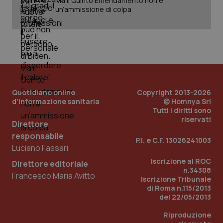
Ma il Quinto Emendamento non è
un’ammissione di colpa
Quotidiano online
Copyright 2013-2026
d'informazione sanitaria
© Homnya Srl
Tutti i diritti sono
riservati
Direttore
responsabile
P.I. e C.F. 13026241003
Luciano Fassari
Iscrizione al ROC
Direttore editoriale
PHPSESSID
Sessio
PHP.net
n.34308
www.quotidianosanita.it
Francesco Maria Avitto
Iscrizione Tribunale
di Roma n.115/2013
del 22/05/2013
Riproduzione