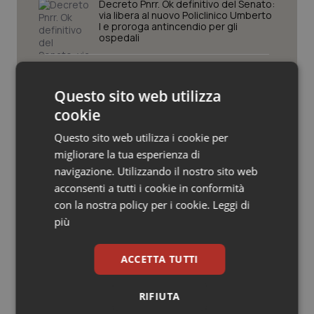
Valle D’Aosta
Oncodermatologia
Decreto Pnrr. Ok definitivo del Senato:
via libera al nuovo Policlinico Umberto
I e proroga antincendio per gli
Veneto
Oncoematologia
ospedali
Sanità integrativa. Le opposizioni
Oncologia & Nutrizione
presentano la loro proposta di
Questo sito web utilizza
risoluzione. Zaffini (FdI): “Rinviare per
trovare convergenza”
Psoriasi & pelle
cookie
Questo sito web utilizza i cookie per
Edilizia sanitaria. Schillaci al Cipess:
Quotidiano Cardiologia
“Con Accordi di Programma 7 miliardi
migliorare la tua esperienza di
per riqualificazione e
navigazione. Utilizzando il nostro sito web
ammodernamento tecnologico delle
strutture sanitarie”
Quotidiano Chirurgia
acconsenti a tutti i cookie in conformità
con la nostra policy per i cookie.
Leggi di
Sangue e plasma. Pronto il
Quotidiano Oncologia
più
Programma nazionale per
l’autosufficienza 2026. Alle Regioni 6
mln
Quotidiano Pediatria
ACCETTA TUTTI
Rene & patologie urogenitali
RIFIUTA