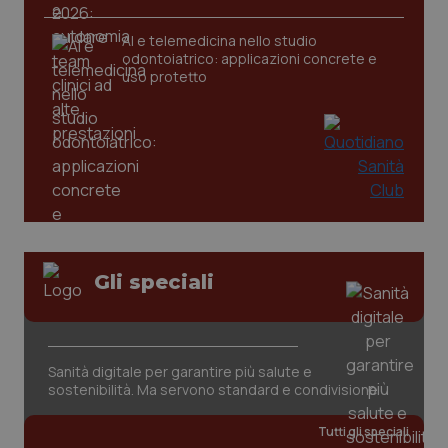
AI e telemedicina nello studio
odontoiatrico: applicazioni concrete e
uso protetto
CookieScriptConsent
5 mesi
CookieScript
settim
www.quotidianosanita.it
Gli speciali
Sanità digitale per garantire più salute e
sostenibilità. Ma servono standard e condivisione
Tutti gli speciali