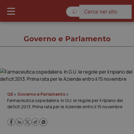
Giovedì 6 Agosto 2026
Governo e Parlamento
Governo e Parlamento
Cronache
QS
»
Governo e Parlamento
»
Farmaceutica ospedaliera. In G.U. le regole per il ripiano del
Governo e Parlamento
deficit 2013. Prima rata per le Aziende entro il 15 novembre
Regioni e Asl
Lavoro e Professioni