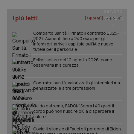
tracking-sites-ironfish-
www.quotidianosanita.it
4
I più letti
[7 giorni]
[30 giorni]
tracking-enable
settim
2 gior
Comparto Sanità. Firmato il contratto 2025-
2027. Aumenti fino a 240 euro per gli
infermieri, arriva il capitolo sull'IA e nuove
tutele per il personale
tracking-sites-ironfish-
www.quotidianosanita.it
4
session-id
settim
2 gior
Eclissi solare del 12 agosto 2026, come
osservarla in sicurezza
Contratto sanità, valorizzati gli infermieri ma
_ga
1 anno
Google LLC
mes
.quotidianosanita.it
penalizzate le altre professioni
Caldo estremo, FADOI: “Sopra i 40 gradi il
corpo può non riuscire più a disperdere il
calore”
Covid. Il silenzio di Fauci e il perdono di Biden.