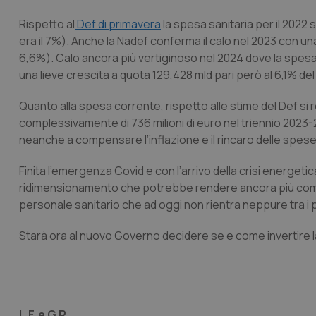
Rispetto al
Def di primavera
la spesa sanitaria per il 2022 s
era il 7%). Anche la Nadef conferma il calo nel 2023 con una
6,6%). Calo ancora più vertiginoso nel 2024 dove la spesa s
una lieve crescita a quota 129,428 mld pari però al 6,1% del P
Quanto alla spesa corrente, rispetto alle stime del Def si
complessivamente di 736 milioni di euro nel triennio 2023
neanche a compensare l’inflazione e il rincaro delle spes
Finita l’emergenza Covid e con l’arrivo della crisi energet
ridimensionamento che potrebbe rendere ancora più compli
personale sanitario che ad oggi non rientra neppure tra i po
Starà ora al nuovo Governo decidere se e come invertire l
L.F. e G.R.