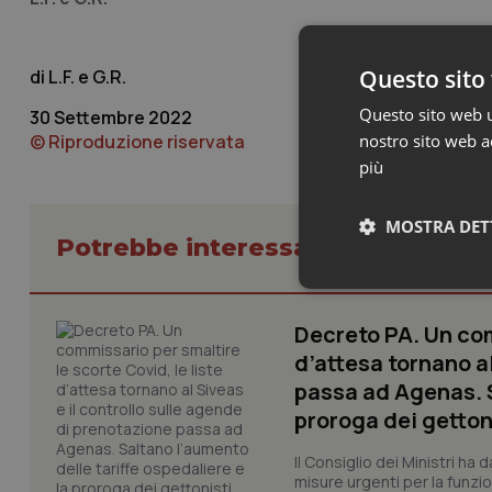
Questo sito 
L.F. e G.R.
Questo sito web ut
30 Settembre 2022
© Riproduzione riservata
nostro sito web ac
più
MOSTRA DET
Potrebbe interessarti in Govern
Neces
Decreto PA. Un com
d’attesa tornano al
passa ad Agenas. S
proroga dei getton
Il Consiglio dei Ministri ha 
misure urgenti per la funzio
I cookie necessari con