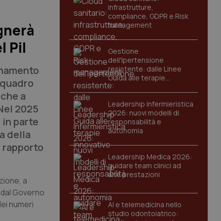
infrastrutture,
compliance, GDPR e Risk
management
egnerà
 Pil
Gestione
dell'Ipertensione
rnamento
resistente: dalle Linee
Guida alle terapie
l quadro
innovative
nche a
Leadership Infermieristica
 Nel 2025
2026: nuovi modelli di
 in parte
responsabilità e
autonomia
a della
n rapporto
Leadership Medica 2026:
guidare team clinici ad
alte prestazioni
zione, a
a dal Governo
dei numeri
AI e telemedicina nello
studio odontoiatrico: