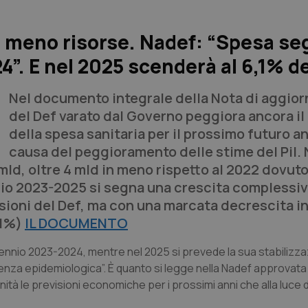
tà meno risorse. Nadef: “Spesa s
”. E nel 2025 scenderà al 6,1% del
Nel documento integrale della Nota di aggio
del Def varato dal Governo peggiora ancora i
della spesa sanitaria per il prossimo futuro a
causa del peggioramento delle stime del Pil.
mld, oltre 4 mld in meno rispetto al 2022 dovuto
nnio 2023-2025 si segna una crescita complessiv
visioni del Def, ma con una marcata decrescita i
7,1%)
IL DOCUMENTO
biennio 2023-2024, mentre nel 2025 si prevede la sua stabilizza
genza epidemiologica”. È quanto si legge nella Nadef approvat
tà le previsioni economiche per i prossimi anni che alla luce 