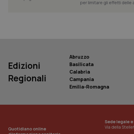
per limitare gli effetti dell
PHPSESSID
Abruzzo
_ga_KM60CM4NPH
Edizioni
Basilicata
Calabria
Regionali
Campania
Nome
Emilia-Romagna
Nome
VISITOR_INFO1_LIV
_ga_0VMQEQKQ1N
__Secure-YNID
Sede legale e
Via della Stell
Quotidiano online