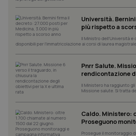
e l'accesso alle aree 
Nome
Università. Bernini
VISITOR_PRIVACY_
più rispetto a sco
Il Ministro dell'Università e
disponibili per l'immatricolazione ai corsi di laurea magistrale
CookieScriptConse
Pnrr Salute. Missio
rendicontazione deg
tracking-sites-ironf
tracking-enable
Il Ministero ha raggiunto gl
Missione salute. Si tratta dei
tracking-sites-ironf
session-id
Caldo. Ministero: 
_ga
Proseguono monit
Prosegue il monitoraggio de