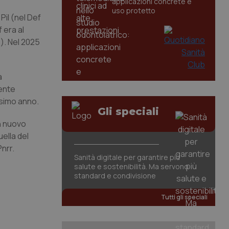
applicazioni concrete e
uso protetto
Pil (nel Def
 era al
). Nel 2025
à
iente
ssimo anno.
Gli speciali
un nuovo
ella del
Pnrr.
Sanità digitale per garantire più
salute e sostenibilità. Ma servono
standard e condivisione
Tutti gli speciali