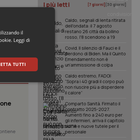
I più letti
[7 giorni]
[30 giorni]
Caldo, segnali di lenta ritirata
dell'ondata: il 7 agosto
restano 26 città da bollino
ilizzando il
rosso, l'8 scendono a 19
cookie.
Leggi di
Covid. Il silenzio di Fauci e il
perdono di Biden. Ma il Quinto
Emendamento non è
ETTA TUTTI
un’ammissione di colpa
Caldo estremo, FADOI:
“Sopra i 40 gradi il corpo può
keting
non riuscire più a disperdere
il calore”
ione
Comparto Sanità. Firmato il
contratto 2025-2027.
Aumenti fino a 240 euro per
gli infermieri, arriva il capitolo
sull'IA e nuove tutele per il
 contiene
personale
igazione sulle pagine