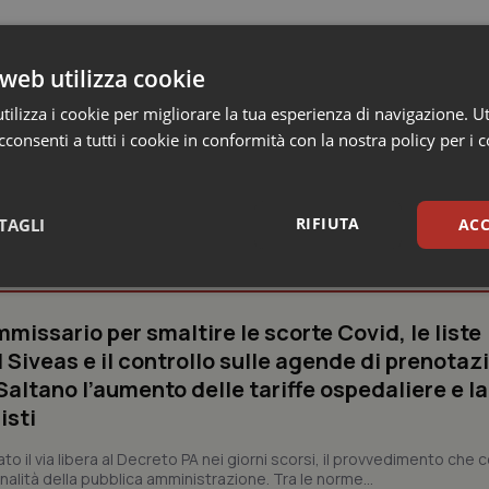
web utilizza cookie
ilizza i cookie per migliorare la tua esperienza di navigazione. Ut
consenti a tutti i cookie in conformità con la nostra policy per i 
RIFIUTA
TAGLI
ACC
o e Parlamento
sari
Statistici
Mar
missario per smaltire le scorte Covid, le liste
 Siveas e il controllo sulle agende di prenotaz
altano l’aumento delle tariffe ospedaliere e la
isti
Necessari
Statistici
Marketing
dato il via libera al Decreto PA nei giorni scorsi, il provvedimento che
nalità della pubblica amministrazione. Tra le norme...
tribuiscono a rendere fruibile il sito web abilitandone funzionalità di base quali la nav