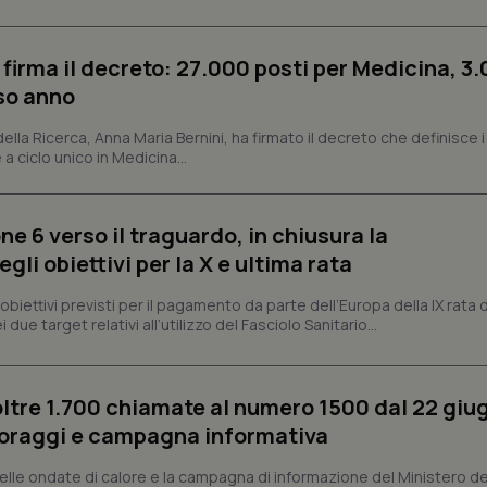
protette del sito. Il sito web non è in grado di funzionare correttamente senza questi coo
Fornitore
/
Dominio
Scadenza
Descrizione
 firma il decreto: 27.000 posti per Medicina, 3.
METADATA
5 mesi 4
Questo cookie viene utilizzato p
YouTube
rso anno
settimane
scelte di consenso e privacy dell'
.youtube.com
interazione con il sito. Registra i
del visitatore riguardo a varie pol
 della Ricerca, Anna Maria Bernini, ha firmato il decreto che definisce i
impostazioni sulla privacy, garan
preferenze siano onorate nelle se
 a ciclo unico in Medicina...
nt
5 mesi 3
Questo cookie viene utilizzato da
CookieScript
settimane
Script.com per ricordare le pref
www.quotidianosanita.it
sui cookie dei visitatori. È neces
ne 6 verso il traguardo, in chiusura la
dei cookie di Cookie-Script.com 
correttamente.
li obiettivi per la X e ultima rata
ish-
www.quotidianosanita.it
4
Questo cookie è impostato dall'a
settimane
abilitare il sistema di tracking a
i obiettivi previsti per il pagamento da parte dell’Europa della IX rata
2 giorni
 due target relativi all’utilizzo del Fasciolo Sanitario...
ish-
www.quotidianosanita.it
4
Questo cookie è impostato dall'a
settimane
assegnare un identificatore generi
2 giorni
oltre 1.700 chiamate al numero 1500 dal 22 giu
1 anno 1
Questo nome di cookie è associa
Google LLC
mese
Universal Analytics, che è un a
.quotidianosanita.it
oraggi e campagna informativa
significativo del servizio di ana
utilizzato da Google. Questo cook
per distinguere utenti unici as
lle ondate di calore e la campagna di informazione del Ministero de
generato in modo casuale come i