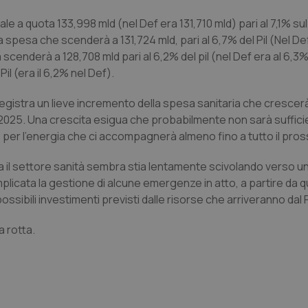
ale a quota 133,998 mld (nel Def era 131,710 mld) pari al 7,1% sul 
 spesa che scenderà a 131,724 mld, pari al 6,7% del Pil (Nel Def
cenderà a 128,708 mld pari al 6,2% del pil (nel Def era al 6,3%
il (era il 6,2% nel Def).
 registra un lieve incremento della spesa sanitaria che crescer
-2025. Una crescita esigua che probabilmente non sarà suffic
e per l’energia che ci accompagnerà almeno fino a tutto il pro
ica il settore sanità sembra stia lentamente scivolando verso 
cata la gestione di alcune emergenze in atto, a partire da qu
ssibili investimenti previsti dalle risorse che arriveranno dal 
a rotta.