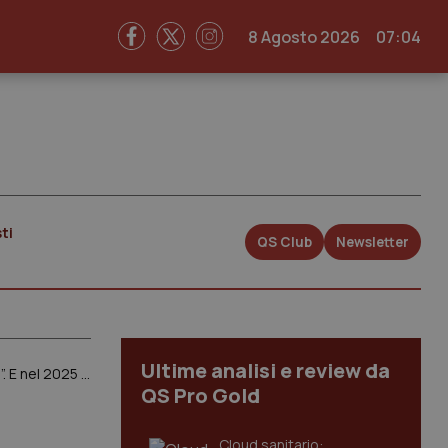
8 Agosto 2026
07:04
ti
QS Club
Newsletter
Ultime analisi e review da
Finita la pandemia per la sanità meno risorse. Nadef: “Spesa segnerà riduzione nel biennio 2023-2024”. E nel 2025 scenderà al 6,1% del Pil
QS Pro Gold
Cloud sanitario: