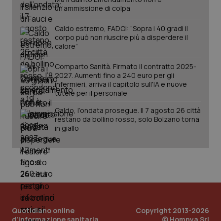
un’ammissione di colpa
Caldo estremo, FADOI: “Sopra i 40 gradi il
corpo può non riuscire più a disperdere il
calore”
Comparto Sanità. Firmato il contratto 2025-
2027. Aumenti fino a 240 euro per gli
infermieri, arriva il capitolo sull'IA e nuove
tutele per il personale
Caldo, l’ondata prosegue. Il 7 agosto 26 città
PHPSESSID
Sessio
PHP.net
restano da bollino rosso, solo Bolzano torna
www.quotidianosanita.it
in giallo
Quotidiano online
Copyright 2013-2026
d'informazione sanitaria
© Homnya Srl