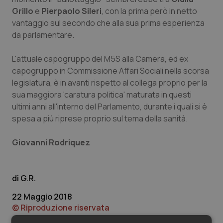
Valle D’Aosta
Oncodermatologia
Grillo
e
Pierpaolo Sileri
, con la prima però in netto
vantaggio sul secondo che alla sua prima esperienza
Veneto
Oncoematologia
da parlamentare.
Oncologia & Nutrizione
L'attuale capogruppo del M5S alla Camera, ed ex
capogruppo in Commissione Affari Sociali nella scorsa
Psoriasi & pelle
legislatura, è in avanti rispetto al collega proprio per la
sua maggiora 'caratura politica' maturata in questi
Quotidiano Cardiologia
ultimi anni all'interno del Parlamento, durante i quali si è
spesa a più riprese proprio sul tema della sanità.
Quotidiano Chirurgia
Giovanni Rodriquez
Quotidiano Oncologia
G.R.
Quotidiano Pediatria
22 Maggio 2018
© Riproduzione riservata
Rene & patologie urogenitali