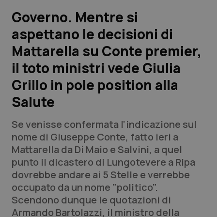
Governo. Mentre si
Scienza e Farmaci
aspettano le decisioni di
Mattarella su Conte premier,
Studi e Analisi
il toto ministri vede Giulia
Lettere al direttore
Grillo in pole position alla
Edizioni Regionali
Salute
QS Pro
Se venisse confermata l'indicazione sul
nome di Giuseppe Conte, fatto ieri a
Professionisti Sanitari.AI
Mattarella da Di Maio e Salvini, a quel
punto il dicastero di Lungotevere a Ripa
dovrebbe andare ai 5 Stelle e verrebbe
Abruzzo
QS Pro Gold
occupato da un nome "politico".
QS Club
Newsletter
Scendono dunque le quotazioni di
Basilicata
Artrite & artrosi
Armando Bartolazzi, il ministro della