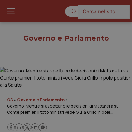
Sabato 8 Agosto 2026
Governo e Parlamento
Governo e Parlamento
Cronache
Governo e Parlamento
QS
»
Governo e Parlamento
»
Governo. Mentre si aspettano le decisioni di Mattarella su
Conte premier, il toto ministri vede Giulia Grillo in pole
Regioni e Asl
position alla Salute
Lavoro e Professioni