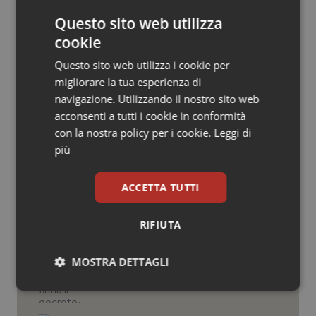
Salute orale & impianti
Questo sito web utilizza
cookie
Sangue & coagulazione
Questo sito web utilizza i cookie per
migliorare la tua esperienza di
Tiroide
Potrebbe interessarti in
navigazione. Utilizzando il nostro sito web
Governo e Parlamento
acconsenti a tutti i cookie in conformità
Tumore al seno
con la nostra policy per i cookie.
Leggi di
più
Tumore ovarico
Decreto PA. Un commissario per
smaltire le scorte Covid, le liste
d’attesa tornano al Siveas e il
ACCETTA TUTTI
controllo sulle agende di
Tumori del Polmone & Testa Collo
prenotazione passa ad Agenas. Saltano l’aumento
delle tariffe ospedaliere e la proroga dei gettonisti
RIFIUTA
Tumori gastrointestinali
Università. Bernini firma il decreto:
MOSTRA DETTAGLI
27.000 posti per Medicina, 3.000 in
Ulcera & Reflusso
più rispetto a scorso anno
Necessari
Statistici
Marketing
Vaccini