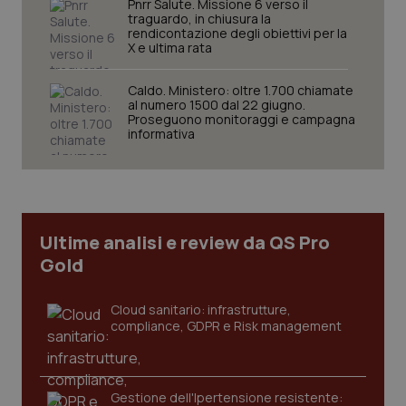
Pnrr Salute. Missione 6 verso il
traguardo, in chiusura la
rendicontazione degli obiettivi per la
X e ultima rata
Caldo. Ministero: oltre 1.700 chiamate
Necessari
Statistici
Marketing
al numero 1500 dal 22 giugno.
Proseguono monitoraggi e campagna
I cookie necessari contribuiscono a rendere fruibile il
informativa
sito web abilitandone funzionalità di base quali la
navigazione sulle pagine e l'accesso alle aree
protette del sito. Il sito web non è in grado di
funzionare correttamente senza questi cookie.
Nome
Fornitore
/
Dominio
Scaden
Ultime analisi e review da QS Pro
VISITOR_PRIVACY_METADATA
5 mesi
YouTube
settim
.youtube.com
Gold
Cloud sanitario: infrastrutture,
compliance, GDPR e Risk management
Gestione dell'Ipertensione resistente: