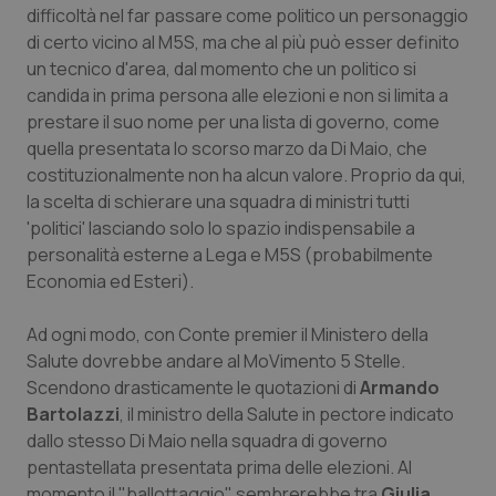
difficoltà nel far passare come politico un personaggio
Piemonte
HIV
di certo vicino al M5S, ma che al più può esser definito
un tecnico d'area, dal momento che un politico si
candida in prima persona alle elezioni e non si limita a
Provincia Autonoma di Bolzano
Infezioni & Febbre
prestare il suo nome per una lista di governo, come
quella presentata lo scorso marzo da Di Maio, che
Provincia Autonoma di Trento
Ipertensione & Scompenso
costituzionalmente non ha alcun valore. Proprio da qui,
la scelta di schierare una squadra di ministri tutti
Puglia
Malattie rare
'politici' lasciando solo lo spazio indispensabile a
personalità esterne a Lega e M5S (probabilmente
Sardegna
Malattia di Crohn & Rettocolite Ulcerosa
Economia ed Esteri).
Sicilia
Neuroscienze & patologie neurodegenerative
Ad ogni modo, con Conte premier il Ministero della
Salute dovrebbe andare al MoVimento 5 Stelle.
Toscana
Obesità
Scendono drasticamente le quotazioni di
Armando
Bartolazzi
, il ministro della Salute in pectore indicato
dallo stesso Di Maio nella squadra di governo
Umbria
Oftalmologia
pentastellata presentata prima delle elezioni. Al
momento il "ballottaggio" sembrerebbe tra
Giulia