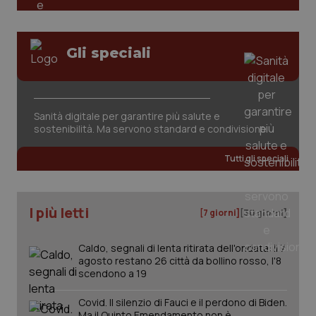
tracking-sites-ironfish-
www.quotidianosanita.it
4
Gli speciali
session-id
settim
2 gior
Sanità digitale per garantire più salute e
_ga
1 anno
Google LLC
sostenibilità. Ma servono standard e condivisione
mes
.quotidianosanita.it
Tutti gli speciali
I più letti
[7 giorni]
[30 giorni]
Caldo, segnali di lenta ritirata dell'ondata: il 7
agosto restano 26 città da bollino rosso, l'8
scendono a 19
Covid. Il silenzio di Fauci e il perdono di Biden.
Ma il Quinto Emendamento non è