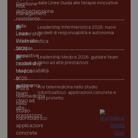
dalle Linee Guida alle terapie innovative
Leadership Infermieristica 2026: nuovi
modelli di responsabilità e autonomia
CookieScriptConsent
5 mesi
CookieScript
settim
www.quotidianosanita.it
Leadership Medica 2026: guidare team
clinici ad alte prestazioni
AI e telemedicina nello studio
odontoiatrico: applicazioni concrete e
uso protetto
tracking-sites-ironfish-
www.quotidianosanita.it
4
tracking-enable
settim
2 gior