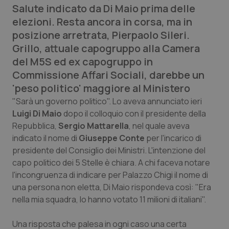
Salute indicato da Di Maio prima delle
Calabria
Asma & BPCO
elezioni. Resta ancora in corsa, ma in
posizione arretrata, Pierpaolo Sileri.
Campania
Car-T
Grillo, attuale capogruppo alla Camera
del M5S ed ex capogruppo in
Emilia-Romagna
Colesterolo & coronaropatie
Commissione Affari Sociali, darebbe un
'peso politico' maggiore al Ministero
Friuli Venezia Giulia
Dermatite Atopica
"Sarà un governo politico". Lo aveva annunciato ieri
Luigi Di Maio
Lazio
Diabete & glucometri
dopo il colloquio con il presidente della
Repubblica,
Sergio Mattarella
, nel quale aveva
indicato il nome di
Giuseppe Conte
per l'incarico di
Liguria
Disturbi dell’umore
presidente del Consiglio dei Ministri. L'intenzione del
capo politico dei 5 Stelle è chiara. A chi faceva notare
Lombardia
Dolore
l'incongruenza di indicare per Palazzo Chigi il nome di
una persona non eletta, Di Maio rispondeva così: "Era
Marche
Donna & Salute
nella mia squadra, lo hanno votato 11 milioni di italiani".
Molise
Epatiti
Una risposta che palesa in ogni caso una certa