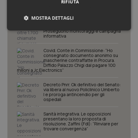
Governo e Parlamento
RIFIUTA
MOSTRA DETTAGLI
Caldo. Ministero: oltre 1.700 chiamate
al numero 1500 dal 22 giugno.
Proseguono monitoraggi e campagna
Necessari
Statistici
Marketing
informativa
Covid. Conte in Commissione: “Ho
consegnato documento anonimo su
mascherine contraffatte in Procura.
Diffido Palazzo Chigi dal pagare 100
milioni a Jc Electronics”
Necessari
Statistici
Marketing
Decreto Pnrr. Ok definitivo del Senato:
I cookie necessari contribuiscono a rendere fruibile il
via libera al nuovo Policlinico Umberto
sito web abilitandone funzionalità di base quali la
I e proroga antincendio per gli
navigazione sulle pagine e l'accesso alle aree
ospedali
protette del sito. Il sito web non è in grado di
funzionare correttamente senza questi cookie.
Sanità integrativa. Le opposizioni
Nome
Fornitore
/
Dominio
Scaden
presentano la loro proposta di
risoluzione. Zaffini (FdI): “Rinviare per
VISITOR_PRIVACY_METADATA
5 mesi
YouTube
trovare convergenza”
settim
.youtube.com