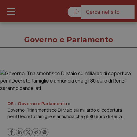
Venerdì 7 Agosto 2026
Governo e Parlamento
Governo e Parlamento
Cronache
Governo e Parlamento
QS
»
Governo e Parlamento
»
Governo. Tria smentisce Di Maio sul miliardo di copertura
per il Decreto famiglie e annuncia che gli 80 euro di Renzi
Regioni e Asl
saranno cancellati
Lavoro e Professioni