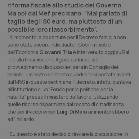
riforma fiscale allo studio del Governo.
Calabria
Asma & BPCO
Ma poi dal Mef precisano: “Mai parlato di
taglio degli 80 euro, ma piuttosto di un
Campania
Car-T
possibile loro riassorbimento”.
Emilia-Romagna
Colesterolo & coronaropatie
"Al momento le coperture per il Decreto famiglia non
sono state ancora individuate". Così il ministro
dell'Economia
Giovanni Tria
è intervenuto oggi su Rai
Friuli Venezia Giulia
Dermatite Atopica
Tre alla trasmissione
Agorà
parlando del
provvedimento discusso ieri sera in Consiglio dei
Lazio
Diabete & glucometri
Ministri. Il ministro contesta quindi la tesi portata avanti
dal M5S in queste settimane. Il decreto, infatti, puntava
Liguria
Disturbi dell’umore
all'istituzione di un “Fondo per le politiche per la
natalità” presso il ministero del lavoro, utilizzando
Lombardia
Dolore
quelle risorse risparmiate dal reddito di cittadinanza
che per il vicepremier
Luigi Di Maio
ammonterebbero
Marche
Donna & Salute
ad 1 miliardo.
Molise
Epatiti
"Su questo è stato deciso di rinviare la discussione. In