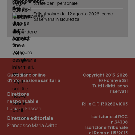
tutele per il personale
Eclissi solare del 12 agosto 2026, come
osservarla in sicurezza
Quotidiano online
Copyright 2013-2026
d'informazione sanitaria
© Homnya Srl
_ga_KM60CM4NPH
.quotidianosanita.it
1 anno
Tutti i diritti sono
mes
riservati
Direttore
responsabile
P.I. e C.F. 13026241003
Luciano Fassari
Iscrizione al ROC
Direttore editoriale
n.34308
Francesco Maria Avitto
Iscrizione Tribunale
di Roma n.115/2013