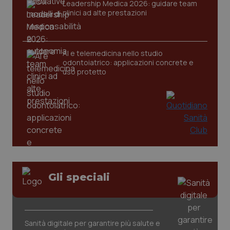
Leadership Medica 2026: guidare team
clinici ad alte prestazioni
tracking-sites-ironfish-
www.quotidianosanita.it
4
tracking-enable
settim
AI e telemedicina nello studio
2 gior
odontoiatrico: applicazioni concrete e
uso protetto
tracking-sites-ironfish-
www.quotidianosanita.it
4
session-id
settim
2 gior
_ga
1 anno
Google LLC
mes
.quotidianosanita.it
Gli speciali
Sanità digitale per garantire più salute e