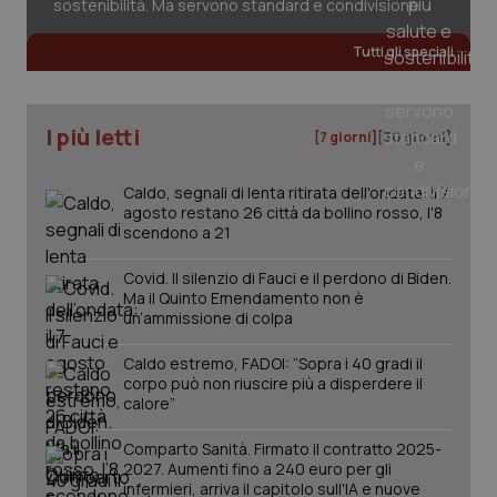
sostenibilità. Ma servono standard e condivisione
Tutti gli speciali
I più letti
[7 giorni]
[30 giorni]
Caldo, segnali di lenta ritirata dell'ondata: il 7
agosto restano 26 città da bollino rosso, l'8
scendono a 21
Covid. Il silenzio di Fauci e il perdono di Biden.
Ma il Quinto Emendamento non è
un’ammissione di colpa
Caldo estremo, FADOI: “Sopra i 40 gradi il
corpo può non riuscire più a disperdere il
calore”
PHPSESSID
Sessio
PHP.net
www.quotidianosanita.it
Comparto Sanità. Firmato il contratto 2025-
2027. Aumenti fino a 240 euro per gli
infermieri, arriva il capitolo sull'IA e nuove