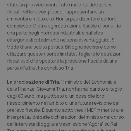
Valle D’Aosta
Oncodermatologia
stato un provvedimento fatto male. Le detrazioni
fiscali, nel loro complesso, rappresentano un
Veneto
Oncoematologia
ammontare molto alto. Non si può discutere del loro
complesso. Dietro ogni detrazione fiscale ci sono, da
Oncologia & Nutrizione
una parte degli interessi industriali, e dall'altra
categorie di cittadini che ne sono avvantaggiate. Si
Psoriasi & pelle
tratta di una scelta politica. Bisogna decidere come
utilizzare queste risorse limitate. Tagliare le detrazioni
fiscali vuol dire spostare la pressione fiscale da una
Quotidiano Cardiologia
parte all'altra", ha concluso Tria.
Quotidiano Chirurgia
La precisazione di Tria.
“Il ministro dell’Economia e
delle Finanze, Giovanni Tria, non ha mai parlato di taglio
Quotidiano Oncologia
degli 80 euro, ma piuttosto di un possibile loro
riassorbimento nell’ambito di una futura revisione del
Quotidiano Pediatria
prelievo fiscale. È quanto sottolinea il MEF in merito alle
interpretazioni delle dichiarazioni del ministro nel corso
Rene & patologie urogenitali
dell’intervista di oggi alla trasmissione “Agorà” su Rai