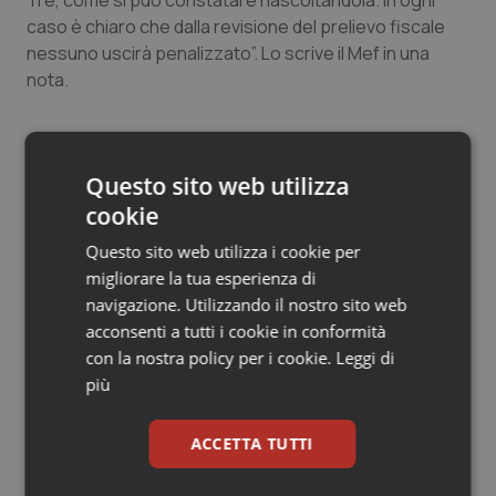
Tre, come si può constatare riascoltandola. In ogni
Salute orale & impianti
caso è chiaro che dalla revisione del prelievo fiscale
nessuno uscirà penalizzato”. Lo scrive il Mef in una
nota.
Sangue & coagulazione
Tiroide
M5S: “L’Inps conferma le coperture, curioso
che Tria le neghi”
Questo sito web utilizza
Tumore al seno
cookie
Questo sito web utilizza i cookie per
Tumore ovarico
21 Maggio 2019
migliorare la tua esperienza di
© Riproduzione riservata
navigazione. Utilizzando il nostro sito web
Tumori del Polmone & Testa Collo
acconsenti a tutti i cookie in conformità
con la nostra policy per i cookie.
Leggi di
Tumori gastrointestinali
più
Ulcera & Reflusso
ACCETTA TUTTI
Potrebbe interessarti in
Vaccini