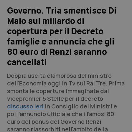
Governo. Tria smentisce Di
Scienza e Farmaci
Maio sul miliardo di
copertura per il Decreto
Studi e Analisi
famiglie e annuncia che gli
Lettere al direttore
80 euro di Renzi saranno
Edizioni Regionali
cancellati
QS Pro
Doppia uscita clamorosa del ministro
dell'Economia oggi in Tv sui Rai Tre. Prima
Professionisti Sanitari.AI
smonta le coperture immaginate dal
vicepremier 5 Stelle per il decreto
discusso ieri
Abruzzo
QS Pro Gold
in Consiglio dei Ministri e
poi l'annuncio ufficiale che i famosi 80
QS Club
Newsletter
euro del bonus del Governo Renzi
Basilicata
Artrite & artrosi
saranno riassorbiti nell'ambito della