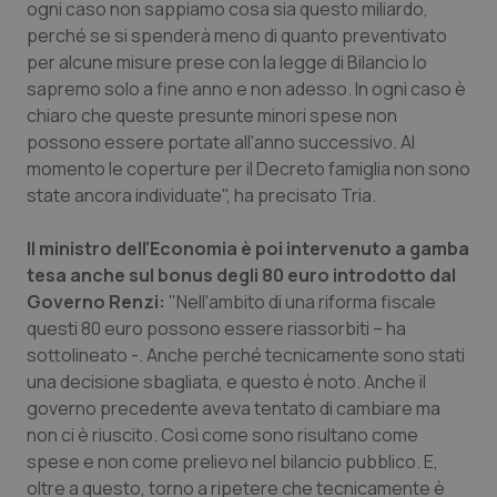
ogni caso non sappiamo cosa sia questo miliardo,
perché se si spenderà meno di quanto preventivato
Piemonte
HIV
per alcune misure prese con la legge di Bilancio lo
sapremo solo a fine anno e non adesso. In ogni caso è
Provincia Autonoma di Bolzano
Infezioni & Febbre
chiaro che queste presunte minori spese non
possono essere portate all'anno successivo. Al
Provincia Autonoma di Trento
Ipertensione & Scompenso
momento le coperture per il Decreto famiglia non sono
state ancora individuate", ha precisato Tria.
Puglia
Malattie rare
Il ministro dell'Economia è poi intervenuto a gamba
Sardegna
Malattia di Crohn & Rettocolite Ulcerosa
tesa anche sul bonus degli 80 euro introdotto dal
Governo Renzi:
"Nell'ambito di una riforma fiscale
Sicilia
Neuroscienze & patologie neurodegenerative
questi 80 euro possono essere riassorbiti – ha
sottolineato -. Anche perché tecnicamente sono stati
una decisione sbagliata, e questo è noto. Anche il
Toscana
Obesità
governo precedente aveva tentato di cambiare ma
non ci è riuscito. Così come sono risultano come
Umbria
Oftalmologia
spese e non come prelievo nel bilancio pubblico. E,
oltre a questo, torno a ripetere che tecnicamente è