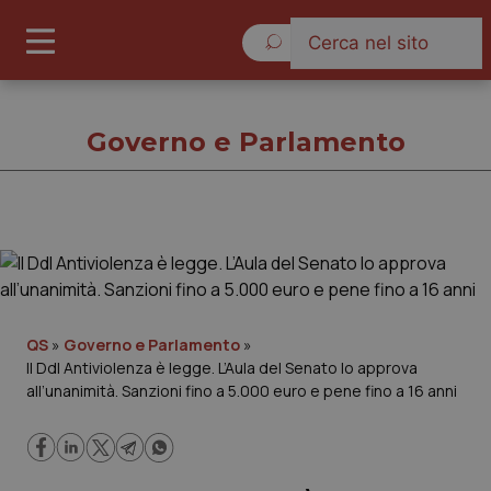
Sabato 8 Agosto 2026
Governo e Parlamento
Governo e Parlamento
Cronache
QS
»
Governo e Parlamento
»
Il Ddl Antiviolenza è legge. L’Aula del Senato lo approva
Governo e Parlamento
all’unanimità. Sanzioni fino a 5.000 euro e pene fino a 16 anni
Regioni e Asl
Lavoro e Professioni