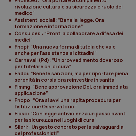
Fnomceo: “Ora portare a compimento
CookieScriptConsent
5 mesi
rivoluzione culturale su sicurezza e ruolo del
CookieScript
settim
www.quotidianosanita.it
medico”
Assistenti sociali: “Bene la legge. Ora
formazione e informazione”
Consulcesi: “Pronti a collaborare a difesa dei
medici”
Fnopi: “Una nuova forma di tutela che vale
anche per l’assistenza ai cittadini”
Carnevali (Pd): “Un provvedimento doveroso
per tutelare chi ci cura”
Fadoi: “Bene le sanzioni, ma per riportare piena
serenità in corsia ora reinvestire in sanità”
tracking-sites-ironfish-
www.quotidianosanita.it
4
Fimmg: “Bene approvazione Ddl, ora immediata
tracking-enable
settim
2 gior
applicazione”
Fnopo: “Ora si avvi una rapita procedura per
l’istitizione Osservatorio”
Fiaso: “Con legge antiviolenza un passo avanti
tracking-sites-ironfish-
www.quotidianosanita.it
4
per la sicurezza nei luoghi di cura”
session-id
settim
2 gior
Sileri: “Un gesto concreto per la salvaguardia
dei professionisti”