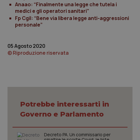
Anaao: “Finalmente una legge che tutela i
medici e gli operatori sanitari”
_ga
1 anno
Google LLC
Fp Cgil: “Bene via libera legge anti-aggressioni
mes
.quotidianosanita.it
personale”
05 Agosto 2020
© Riproduzione riservata
Potrebbe interessarti in
Governo e Parlamento
Decreto PA. Un commissario per
smaltire le scorte Covid, le liste