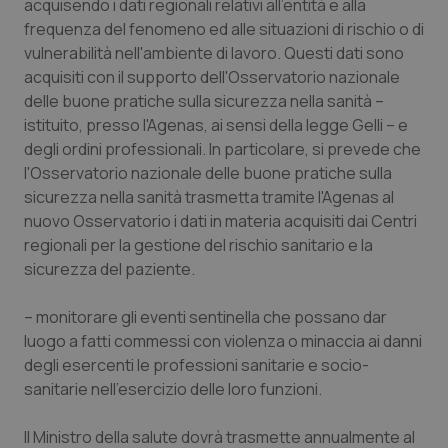
acquisendo i dati regionali relativi all'entità e alla
Salute orale & impianti
frequenza del fenomeno ed alle situazioni di rischio o di
vulnerabilità nell'ambiente di lavoro. Questi dati sono
Sangue & coagulazione
acquisiti con il supporto dell'Osservatorio nazionale
delle buone pratiche sulla sicurezza nella sanità –
istituito, presso l'Agenas, ai sensi della legge Gelli – e
Tiroide
degli ordini professionali. In particolare, si prevede che
l'Osservatorio nazionale delle buone pratiche sulla
Tumore al seno
sicurezza nella sanità trasmetta tramite l'Agenas al
nuovo Osservatorio i dati in materia acquisiti dai Centri
Tumore ovarico
regionali per la gestione del rischio sanitario e la
sicurezza del paziente.
Tumori del Polmone & Testa Collo
– monitorare gli eventi sentinella che possano dar
Tumori gastrointestinali
luogo a fatti commessi con violenza o minaccia ai danni
degli esercenti le professioni sanitarie e socio-
Ulcera & Reflusso
sanitarie nell'esercizio delle loro funzioni.
Il Ministro della salute dovrà trasmette annualmente al
Vaccini