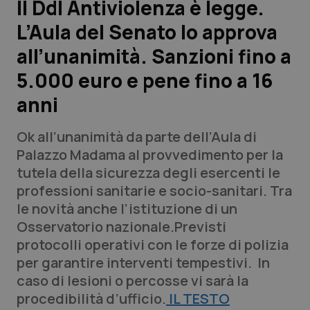
Il Ddl Antiviolenza è legge.
L’Aula del Senato lo approva
Scienza e Farmaci
all’unanimità. Sanzioni fino a
Studi e Analisi
5.000 euro e pene fino a 16
anni
Lettere al direttore
Ok all’unanimità da parte dell’Aula di
Edizioni Regionali
Palazzo Madama al provvedimento per la
tutela della sicurezza degli esercenti le
QS Pro
professioni sanitarie e socio-sanitari. Tra
le novità anche l’istituzione di un
Professionisti Sanitari.AI
Osservatorio nazionale.Previsti
protocolli operativi con le forze di polizia
Abruzzo
QS Pro Gold
per garantire interventi tempestivi. In
caso di lesioni o percosse vi sarà la
QS Club
Newsletter
Basilicata
Artrite & artrosi
procedibilità d’ufficio.
IL TESTO