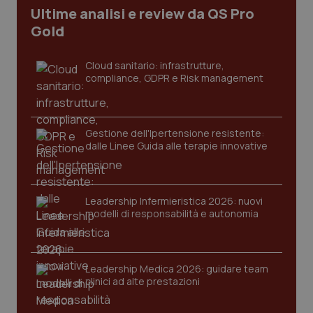
Ultime analisi e review da QS Pro
_ga_KM60CM4NPH
.quotidianosanita.it
1 anno
mes
Gold
Cloud sanitario: infrastrutture,
compliance, GDPR e Risk management
Gestione dell'Ipertensione resistente:
dalle Linee Guida alle terapie innovative
Fornitore
/
Nome
Scadenza
Descrizion
Dominio
Nome
Fornitore
/
Dominio
Scadenza
Des
_ga_0VMQEQKQ1N
.quotidianosanita.it
1 anno 1
Questo
mese
cookie
VISITOR_INFO1_LIVE
5 mesi 4
Que
Google LLC
Leadership Infermieristica 2026: nuovi
viene
settimane
imp
.youtube.com
utilizzato
modelli di responsabilità e autonomia
You
da Google
ten
Analytics
pre
per
del
mantener
vid
lo stato
inco
Leadership Medica 2026: guidare team
della
può
sessione.
clinici ad alte prestazioni
det
vis
web
uti