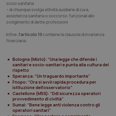
socio sanitaria
I cookie necessari contribuiscono a rendere fruibile il
– di chiunque svolga attività ausiliarie di cura,
sito web abilitandone funzionalità di base quali la
navigazione sulle pagine e l'accesso alle aree
assistenza sanitaria o soccorso, funzionali allo
protette del sito. Il sito web non è in grado di
svolgimento di dette professioni
funzionare correttamente senza questi cookie.
Nome
Fornitore
/
Dominio
Scaden
Infine,
l'articolo 10
contiene la clausola di invarianza
VISITOR_PRIVACY_METADATA
5 mesi
YouTube
finanziaria.
settim
.youtube.com
Bologna (Misto): “Una legge che difende i
sanitari e socio-sanitari e punta alla cultura del
rispetto
Speranza: “Un traguardo importante”
Fnopo: “Ora si avvii rapida procedura per
istituzione dell’osservatorio”
Castellone (M5S): “Ddl sicurezza operatori
provvedimento di civiltà”
Sumai: “Bene legge anti violenza contro gli
operatori sanitari”