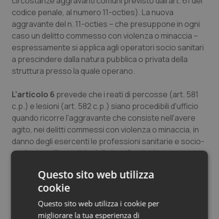
circostanze aggravanti comuni previsto dall'art. 61 del
codice penale, al numero 11-octies). La nuova
aggravante del n. 11-octies – che presuppone in ogni
caso un delitto commesso con violenza o minaccia –
espressamente si applica agli operatori socio sanitari
a prescindere dalla natura pubblica o privata della
struttura presso la quale operano.
L'articolo 6
prevede che i reati di percosse (art. 581
c.p.) e lesioni (art. 582 c.p.) siano procedibili d'ufficio
quando ricorre l'aggravante che consiste nell'avere
agito, nei delitti commessi con violenza o minaccia, in
danno degli esercenti le professioni sanitarie e socio-
sanitarie nell'esercizio delle loro funzioni.
Questo sito web utilizza
L'articolo 7
cookie
prevede che al fine di prevenire episodi di
aggressione e di violenza le strutture presso cui
Questo sito web utilizza i cookie per
opera il personale prevedono nei propri piani per la
migliorare la tua esperienza di