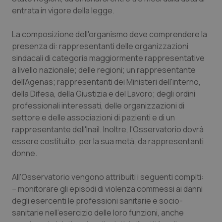
Valle D’Aosta
Oncodermatologia
entrata in vigore della legge.
Veneto
Oncoematologia
La composizione dell'organismo deve comprendere la
presenza di: rappresentanti delle organizzazioni
Oncologia & Nutrizione
sindacali di categoria maggiormente rappresentative
a livello nazionale; delle regioni; un rappresentante
Psoriasi & pelle
dell'Agenas; rappresentanti dei Ministeri dell'interno,
della Difesa, della Giustizia e del Lavoro; degli ordini
Quotidiano Cardiologia
professionali interessati, delle organizzazioni di
settore e delle associazioni di pazienti e di un
rappresentante dell'Inail. Inoltre, l'Osservatorio dovrà
Quotidiano Chirurgia
essere costituito, per la sua metà, da rappresentanti
donne.
Quotidiano Oncologia
All'Osservatorio vengono attribuiti i seguenti compiti:
Quotidiano Pediatria
– monitorare gli episodi di violenza commessi ai danni
degli esercenti le professioni sanitarie e socio-
Rene & patologie urogenitali
sanitarie nell'esercizio delle loro funzioni, anche