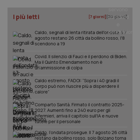
You
ges
del
I più letti
[7 giorni]
[30 giorni]
e d
per
del
ute
Caldo, segnali di lenta ritirata dell'ondata: il 7
agosto restano 26 città da bollino rosso, l'8
tracking-sites-
www.quotidianosanita.it
4
Que
scendono a 19
ironfish-tracking-
settimane
imp
named-enable
2 giorni
dal
per 
Covid. Il silenzio di Fauci e il perdono di Biden.
sis
sol
Ma il Quinto Emendamento non è
ute
un’ammissione di colpa
ide
Wel
Caldo estremo, FADOI: “Sopra i 40 gradi il
corpo può non riuscire più a disperdere il
calore”
Comparto Sanità. Firmato il contratto 2025-
2027. Aumenti fino a 240 euro per gli
infermieri, arriva il capitolo sull'IA e nuove
tutele per il personale
Caldo, l’ondata prosegue. Il 7 agosto 26 città
restano da bollino rosso, solo Bolzano torna