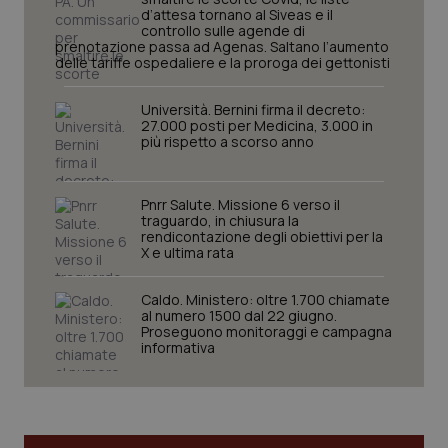
d’attesa tornano al Siveas e il
controllo sulle agende di
prenotazione passa ad Agenas. Saltano l’aumento
delle tariffe ospedaliere e la proroga dei gettonisti
PHPSESSID
Sessio
PHP.net
Università. Bernini firma il decreto:
www.quotidianosanita.it
27.000 posti per Medicina, 3.000 in
più rispetto a scorso anno
Pnrr Salute. Missione 6 verso il
traguardo, in chiusura la
rendicontazione degli obiettivi per la
X e ultima rata
Caldo. Ministero: oltre 1.700 chiamate
al numero 1500 dal 22 giugno.
Proseguono monitoraggi e campagna
informativa