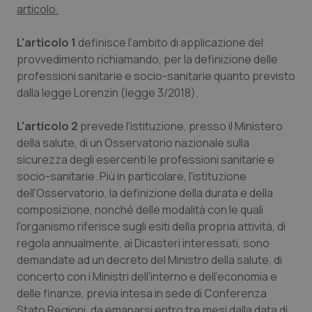
articolo.
Piemonte
HIV
L'articolo 1
definisce l'ambito di applicazione del
provvedimento richiamando, per la definizione delle
Provincia Autonoma di Bolzano
Infezioni & Febbre
professioni sanitarie e socio-sanitarie quanto previsto
dalla legge Lorenzin (legge 3/2018).
Provincia Autonoma di Trento
Ipertensione & Scompenso
L'articolo 2
prevede l'istituzione, presso il Ministero
Puglia
Malattie rare
della salute, di un Osservatorio nazionale sulla
sicurezza degli esercenti le professioni sanitarie e
Sardegna
Malattia di Crohn & Rettocolite Ulcerosa
socio-sanitarie. Più in particolare, l'istituzione
dell'Osservatorio, la definizione della durata e della
Sicilia
Neuroscienze & patologie neurodegenerative
composizione, nonché delle modalità con le quali
l'organismo riferisce sugli esiti della propria attività, di
Toscana
Obesità
regola annualmente, ai Dicasteri interessati, sono
demandate ad un decreto del Ministro della salute, di
concerto con i Ministri dell'interno e dell'economia e
Umbria
Oftalmologia
delle finanze, previa intesa in sede di Conferenza
Stato Regioni, da emanarsi entro tre mesi dalla data di