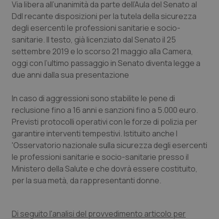
Via libera all’unanimità da parte dell’Aula del Senato al
Calabria
Asma & BPCO
Ddl recante disposizioni per la tutela della sicurezza
degli esercenti le professioni sanitarie e socio-
Campania
Car-T
sanitarie. Il testo, già licenziato dal Senato il 25
settembre 2019 e lo scorso 21 maggio alla Camera,
Emilia-Romagna
Colesterolo & coronaropatie
oggi con l’ultimo passaggio in Senato diventa legge a
due anni dalla sua presentazione
Friuli Venezia Giulia
Dermatite Atopica
In caso di aggressioni sono stabilite le pene di
Lazio
Diabete & glucometri
reclusione fino a 16 anni e sanzioni fino a 5.000 euro.
Previsti protocolli operativi con le forze di polizia per
garantire interventi tempestivi. Istituito anche l
Liguria
Disturbi dell’umore
'Osservatorio nazionale sulla sicurezza degli esercenti
le professioni sanitarie e socio-sanitarie presso il
Lombardia
Dolore
Ministero della Salute e che dovrà essere costituito,
per la sua metà, da rappresentanti donne.
Marche
Donna & Salute
Molise
Epatiti
Di seguito l'analisi del provvedimento articolo per