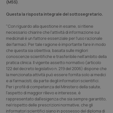
(M5S)
.
Piemonte
HIV
Questa la risposta integrale del sottosegretario.
Provincia Autonoma di Bolzano
Infezioni & Febbre
"Con riguardo alla questione in esame, si ritiene
necessario chiarire che l'attività di informazione sui
Provincia Autonoma di Trento
Ipertensione & Scompenso
medicinali è un fattore essenziale per l'uso razionale
dei farmaci. Per tale ragione è importante fare in modo
Puglia
Malattie rare
che questa sia obiettiva, basata sulle migliori
conoscenze scientifiche e trasferibile nell'ambito della
Sardegna
Malattia di Crohn & Rettocolite Ulcerosa
pratica clinica. Il vigente assetto normativo (articolo
122 del decreto legislativo n. 219 del 2006) dispone che
Sicilia
Neuroscienze & patologie neurodegenerative
la menzionata attività può essere fornita solo ai medici
e ai farmacisti, da parte degli informatori scientifici.
Per i profili di competenza del Ministero della salute,
Toscana
Obesità
l'aspetto di maggior rilievo e interesse, è
rappresentato dall'esigenza che sia sempre garantito,
Umbria
Oftalmologia
nel rispetto delle prescrizioni normative, che gli
informatori scientifici siano in possesso del diploma di