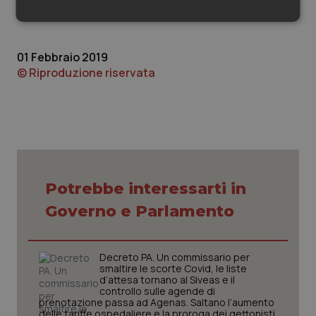
categoria da parte del Ministero della salute.
Necessari
Statistici
Marketing
01 Febbraio 2019
© Riproduzione riservata
Necessari
Statistici
Marketing
I cookie necessari contribuiscono a rendere fruibile il
sito web abilitandone funzionalità di base quali la
navigazione sulle pagine e l'accesso alle aree
protette del sito. Il sito web non è in grado di
Potrebbe interessarti in
funzionare correttamente senza questi cookie.
Governo e Parlamento
Nome
Fornitore
/
Dominio
Scaden
VISITOR_PRIVACY_METADATA
5 mesi
YouTube
settim
.youtube.com
Decreto PA. Un commissario per
smaltire le scorte Covid, le liste
d’attesa tornano al Siveas e il
controllo sulle agende di
prenotazione passa ad Agenas. Saltano l’aumento
delle tariffe ospedaliere e la proroga dei gettonisti