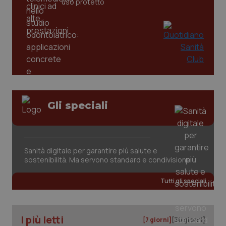
uso protetto
Gli speciali
Sanità digitale per garantire più salute e
PHPSESSID
Sessio
PHP.net
www.quotidianosanita.it
sostenibilità. Ma servono standard e condivisione
Tutti gli speciali
I più letti
[7 giorni]
[30 giorni]