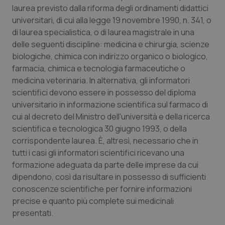
Valle D’Aosta
Oncodermatologia
laurea previsto dalla riforma degli ordinamenti didattici
universitari, di cui alla legge 19 novembre 1990, n. 341, o
Veneto
Oncoematologia
di laurea specialistica, o di laurea magistrale in una
delle seguenti discipline: medicina e chirurgia, scienze
Oncologia & Nutrizione
biologiche, chimica con indirizzo organico o biologico,
farmacia, chimica e tecnologia farmaceutiche o
Psoriasi & pelle
medicina veterinaria. In alternativa, gli informatori
scientifici devono essere in possesso del diploma
universitario in informazione scientifica sul farmaco di
Quotidiano Cardiologia
cui al decreto del Ministro dell'università e della ricerca
scientifica e tecnologica 30 giugno 1993, o della
Quotidiano Chirurgia
corrispondente laurea. È, altresì, necessario che in
tutti i casi gli informatori scientifici ricevano una
Quotidiano Oncologia
formazione adeguata da parte delle imprese da cui
dipendono, così da risultare in possesso di sufficienti
Quotidiano Pediatria
conoscenze scientifiche per fornire informazioni
precise e quanto più complete sui medicinali
Rene & patologie urogenitali
presentati.