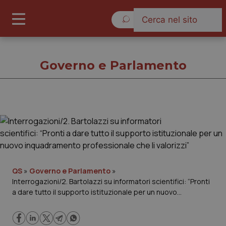
Sabato 8 Agosto 2026
Governo e Parlamento
Governo e Parlamento
Cronache
Governo e Parlamento
QS
»
Governo e Parlamento
»
Interrogazioni/2. Bartolazzi su informatori scientifici: “Pronti
a dare tutto il supporto istituzionale per un nuovo
Regioni e Asl
inquadramento professionale che li valorizzi”
Lavoro e Professioni