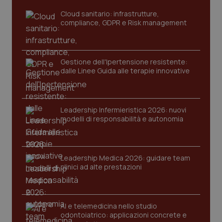
tracking-sites-ironfish-
www.quotidianosanita.it
4
Cloud sanitario: infrastrutture,
tracking-enable
settim
2 gior
compliance, GDPR e Risk management
Gestione dell'Ipertensione resistente:
tracking-sites-ironfish-
www.quotidianosanita.it
4
session-id
dalle Linee Guida alle terapie innovative
settim
2 gior
Leadership Infermieristica 2026: nuovi
modelli di responsabilità e autonomia
_ga
1 anno
Google LLC
mes
.quotidianosanita.it
Leadership Medica 2026: guidare team
clinici ad alte prestazioni
AI e telemedicina nello studio
odontoiatrico: applicazioni concrete e