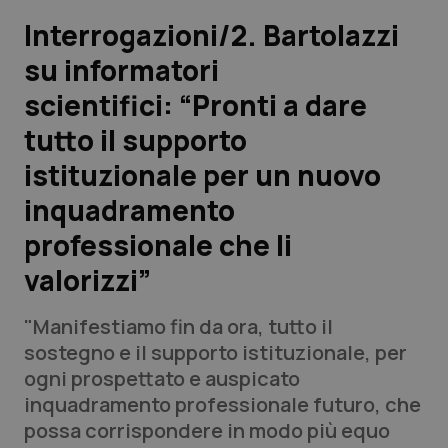
Interrogazioni/2. Bartolazzi
Scienza e Farmaci
su informatori
scientifici: “Pronti a dare
Studi e Analisi
tutto il supporto
Lettere al direttore
istituzionale per un nuovo
Edizioni Regionali
inquadramento
professionale che li
QS Pro
valorizzi”
Professionisti Sanitari.AI
"Manifestiamo fin da ora, tutto il
sostegno e il supporto istituzionale, per
Abruzzo
QS Pro Gold
ogni prospettato e auspicato
inquadramento professionale futuro, che
QS Club
Newsletter
Basilicata
Artrite & artrosi
possa corrispondere in modo più equo