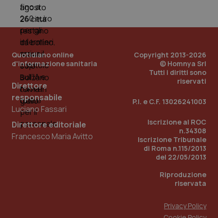
_ga_0VMQEQKQ1N
.quotidianosanita.it
1 anno 1
Questo
mese
cookie
VISITOR_INFO1_LIVE
5 mesi 4
Que
Google LLC
viene
settimane
imp
.youtube.com
utilizzato
You
da Google
ten
Analytics
pre
per
del
mantener
vid
Quotidiano online
Copyright 2013-2026
lo stato
inco
d'informazione sanitaria
© Homnya Srl
della
può
sessione.
det
Tutti i diritti sono
vis
riservati
Direttore
web
uti
responsabile
nuo
P.I. e C.F. 13026241003
ver
Luciano Fassari
dell
You
Iscrizione al ROC
Direttore editoriale
n.34308
__Secure-YNID
.youtube.com
5 mesi 4
Que
Francesco Maria Avitto
Iscrizione Tribunale
settimane
imp
You
di Roma n.115/2013
ten
del 22/05/2013
pre
del
vid
Riproduzione
inco
riservata
può
det
vis
Privacy Policy
web
uti
Cookie Policy