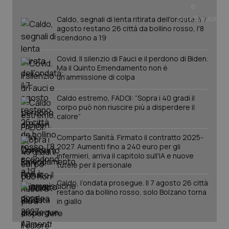
Caldo, segnali di lenta ritirata dell'ondata: il 7
agosto restano 26 città da bollino rosso, l'8
scendono a 19
Covid. Il silenzio di Fauci e il perdono di Biden.
Ma il Quinto Emendamento non è
un’ammissione di colpa
Caldo estremo, FADOI: “Sopra i 40 gradi il
corpo può non riuscire più a disperdere il
_ga_KM60CM4NPH
.quotidianosanita.it
1 anno
calore”
mes
Comparto Sanità. Firmato il contratto 2025-
2027. Aumenti fino a 240 euro per gli
infermieri, arriva il capitolo sull'IA e nuove
tutele per il personale
Caldo, l’ondata prosegue. Il 7 agosto 26 città
restano da bollino rosso, solo Bolzano torna
in giallo
Fornitore
/
Nome
Scadenza
Descrizion
Dominio
Nome
Fornitore
/
Dominio
Scadenza
Des