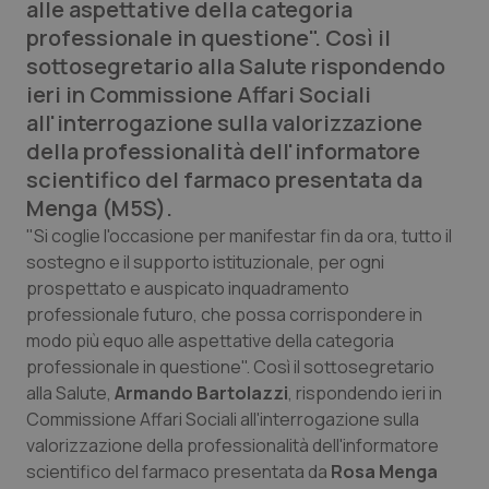
alle aspettative della categoria
Calabria
Asma & BPCO
professionale in questione". Così il
sottosegretario alla Salute rispondendo
Campania
Car-T
ieri in Commissione Affari Sociali
all'interrogazione sulla valorizzazione
Emilia-Romagna
Colesterolo & coronaropatie
della professionalità dell'informatore
scientifico del farmaco presentata da
Friuli Venezia Giulia
Dermatite Atopica
Menga (M5S).
"Si coglie l'occasione per manifestar fin da ora, tutto il
Lazio
Diabete & glucometri
sostegno e il supporto istituzionale, per ogni
prospettato e auspicato inquadramento
Liguria
Disturbi dell’umore
professionale futuro, che possa corrispondere in
modo più equo alle aspettative della categoria
Lombardia
Dolore
professionale in questione". Così il sottosegretario
alla Salute,
Armando Bartolazzi
, rispondendo ieri in
Marche
Donna & Salute
Commissione Affari Sociali all'interrogazione sulla
valorizzazione della professionalità dell'informatore
Molise
Epatiti
scientifico del farmaco presentata da
Rosa Menga