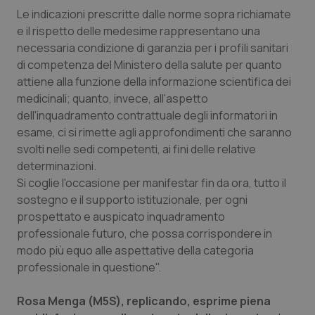
Le indicazioni prescritte dalle norme sopra richiamate
Salute orale & impianti
e il rispetto delle medesime rappresentano una
necessaria condizione di garanzia per i profili sanitari
Sangue & coagulazione
di competenza del Ministero della salute per quanto
attiene alla funzione della informazione scientifica dei
Tiroide
medicinali; quanto, invece, all'aspetto
dell'inquadramento contrattuale degli informatori in
Tumore al seno
esame, ci si rimette agli approfondimenti che saranno
svolti nelle sedi competenti, ai fini delle relative
Tumore ovarico
determinazioni.
Si coglie l'occasione per manifestar fin da ora, tutto il
Tumori del Polmone & Testa Collo
sostegno e il supporto istituzionale, per ogni
prospettato e auspicato inquadramento
professionale futuro, che possa corrispondere in
Tumori gastrointestinali
modo più equo alle aspettative della categoria
professionale in questione".
Ulcera & Reflusso
Rosa Menga (M5S), replicando, esprime piena
Vaccini