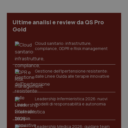
Necessari
Statistici
Marketing
I cookie necessari contribuiscono a rendere fruibile il
sito web abilitandone funzionalità di base quali la
Ultime analisi e review da QS Pro
navigazione sulle pagine e l'accesso alle aree
Gold
protette del sito. Il sito web non è in grado di
funzionare correttamente senza questi cookie.
Nome
Fornitore
/
Dominio
Scaden
Cloud sanitario: infrastrutture,
compliance, GDPR e Risk management
VISITOR_PRIVACY_METADATA
5 mesi
YouTube
settim
.youtube.com
Gestione dell'Ipertensione resistente:
dalle Linee Guida alle terapie innovative
Leadership Infermieristica 2026: nuovi
modelli di responsabilità e autonomia
Leadership Medica 2026: guidare team