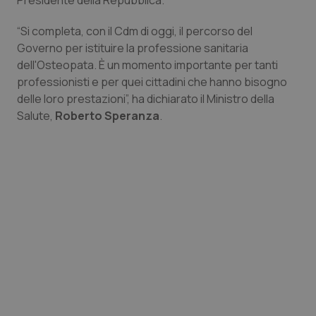
Presidente della Repubblica.
Piemonte
HIV
“Si completa, con il Cdm di oggi, il percorso del
Governo per istituire la professione sanitaria
Provincia Autonoma di Bolzano
Infezioni & Febbre
dell'Osteopata. È un momento importante per tanti
professionisti e per quei cittadini che hanno bisogno
Provincia Autonoma di Trento
Ipertensione & Scompenso
delle loro prestazioni”, ha dichiarato il Ministro della
Salute,
Roberto Speranza
.
Puglia
Malattie rare
Sardegna
Malattia di Crohn & Rettocolite Ulcerosa
Sicilia
Neuroscienze & patologie neurodegenerative
Toscana
Obesità
Umbria
Oftalmologia