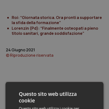
Valle D’Aosta
Oncodermatologia
Veneto
Oncoematologia
Roi: “Giornata storica. Ora pronti a supportare
la sfida della formazione”
Oncologia & Nutrizione
Lorenzin (Pd): “Finalmente osteopati a pieno
titolo sanitari, grande soddisfazione”
Psoriasi & pelle
24 Giugno 2021
Quotidiano Cardiologia
© Riproduzione riservata
Quotidiano Chirurgia
Quotidiano Oncologia
Quotidiano Pediatria
Questo sito web utilizza
Potrebbe interessarti in
cookie
Rene & patologie urogenitali
Governo e Parlamento
Questo sito web utilizza i cookie per