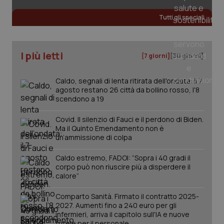
Tutti gli speciali
_ga
1 anno
Google LLC
mes
.quotidianosanita.it
I più letti
[7 giorni]
[30 giorni]
Caldo, segnali di lenta ritirata dell'ondata: il 7
agosto restano 26 città da bollino rosso, l'8
scendono a 19
Covid. Il silenzio di Fauci e il perdono di Biden.
Ma il Quinto Emendamento non è
un’ammissione di colpa
Caldo estremo, FADOI: “Sopra i 40 gradi il
corpo può non riuscire più a disperdere il
calore”
Comparto Sanità. Firmato il contratto 2025-
2027. Aumenti fino a 240 euro per gli
infermieri, arriva il capitolo sull'IA e nuove
tutele per il personale