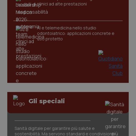
clinici ad alte prestazioni
CookieScriptConsent
5 mesi
CookieScript
settim
www.quotidianosanita.it
AI e telemedicina nello studio
odontoiatrico: applicazioni concrete e
uso protetto
tracking-sites-ironfish-
www.quotidianosanita.it
4
tracking-enable
settim
2 gior
Gli speciali
tracking-sites-ironfish-
www.quotidianosanita.it
4
Sanità digitale per garantire più salute e
session-id
settim
sostenibilità. Ma servono standard e condivisione
2 gior