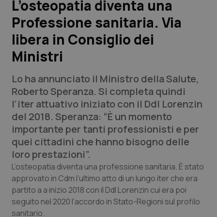
L’osteopatia diventa una
Professione sanitaria. Via
Scienza e Farmaci
libera in Consiglio dei
Studi e Analisi
Ministri
Lettere al direttore
Lo ha annunciato il Ministro della Salute,
Roberto Speranza. Si completa quindi
Edizioni Regionali
l’iter attuativo iniziato con il Ddl Lorenzin
del 2018. Speranza: “È un momento
QS Pro
importante per tanti professionisti e per
quei cittadini che hanno bisogno delle
Professionisti Sanitari.AI
loro prestazioni”.
L’osteopatia diventa una professione sanitaria. È stato
Abruzzo
QS Pro Gold
approvato in Cdm l’ultimo atto di un lungo iter che era
partito a a inizio 2018 con il Ddl Lorenzin cui era poi
QS Club
Newsletter
Basilicata
Artrite & artrosi
seguito nel 2020 l’accordo in Stato-Regioni sul profilo
sanitario.