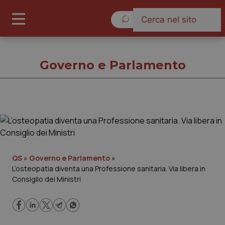
Domenica 9 Agosto 2026
Governo e Parlamento
Governo e Parlamento
Cronache
QS
»
Governo e Parlamento
»
L’osteopatia diventa una Professione sanitaria. Via libera in
Governo e Parlamento
Consiglio dei Ministri
Regioni e Asl
Lavoro e Professioni