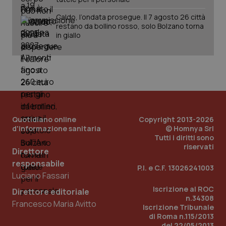
Caldo, l’ondata prosegue. Il 7 agosto 26 città
restano da bollino rosso, solo Bolzano torna
in giallo
PHPSESSID
Sessio
PHP.net
www.quotidianosanita.it
Quotidiano online
Copyright 2013-2026
d'informazione sanitaria
© Homnya Srl
Tutti i diritti sono
riservati
Direttore
responsabile
P.I. e C.F. 13026241003
Luciano Fassari
Iscrizione al ROC
Direttore editoriale
n.34308
Francesco Maria Avitto
Iscrizione Tribunale
di Roma n.115/2013
del 22/05/2013