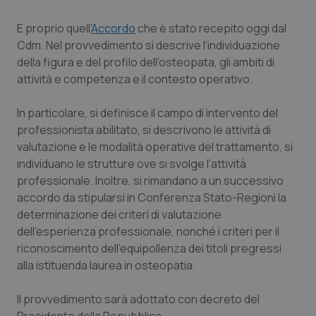
Calabria
Asma & BPCO
E proprio quell’
Accordo
che è stato recepito oggi dal
Cdm. Nel provvedimento si descrive l’individuazione
Campania
Car-T
della figura e del profilo dell’osteopata, gli ambiti di
attività e competenza e il contesto operativo.
Emilia-Romagna
Colesterolo & coronaropatie
In particolare, si definisce il campo di intervento del
Friuli Venezia Giulia
Dermatite Atopica
professionista abilitato, si descrivono le attività di
valutazione e le modalità operative del trattamento, si
Lazio
Diabete & glucometri
individuano le strutture ove si svolge l’attività
professionale. Inoltre, si rimandano a un successivo
Liguria
Disturbi dell’umore
accordo da stipularsi in Conferenza Stato-Regioni la
determinazione dei criteri di valutazione
Lombardia
Dolore
dell’esperienza professionale, nonché i criteri per il
riconoscimento dell’equipollenza dei titoli pregressi
alla istituenda laurea in osteopatia.
Marche
Donna & Salute
Il provvedimento sarà adottato con decreto del
Molise
Epatiti