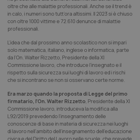
Calabria
Asma & BPCO
oltre che alle malattie professionali. Anche se il trend è
in calo, i numeri sono tutt’ora altissimi. Il 2023 si è chiuso
Campania
Car-T
con oltre 1000 vittime e 72.610 denunce di malattie
professionali.
Emilia-Romagna
Colesterolo & coronaropatie
L’idea che dal prossimo anno scolastico non si impari
solo matematica, italiano, inglese o informatica, parte
Friuli Venezia Giulia
Dermatite Atopica
da l’On. Walter Rizzetto, Presidente della XI
Commissione lavoro, che introduce l’insegnato e il
Lazio
Diabete & glucometri
rispetto sulla sicurezza sui luoghi di lavoro ed i rischi
che si incontrano se non si osservano certe norme.
Liguria
Disturbi dell’umore
Era marzo quando la proposta di Legge del primo
firmatario, l’On. Walter Rizzetto
, Presidente della XI
Lombardia
Dolore
Commissione lavoro, introduceva la modifica alla
L92/2019 prevedendo l’insegnamento delle
Marche
Donna & Salute
conoscenze di base in materia di sicurezza nei luoghi
di lavoro nell’ambito dell’insegnamento dell’educazione
Molise
Epatiti
civica e del Diritto del Lavoro nelle scuole, che prevede