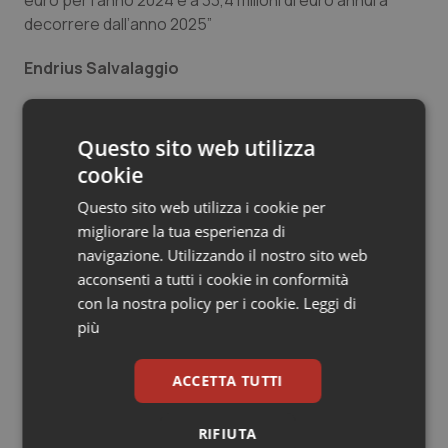
euro per l’anno 2024 e a 33,4 milioni di euro annui a
Salute orale & impianti
decorrere dall’anno 2025”
Endrius Salvalaggio
Sangue & coagulazione
Tiroide
Endrius Salvalaggio
Questo sito web utilizza
cookie
11 Novembre 2024
Tumore al seno
© Riproduzione riservata
Questo sito web utilizza i cookie per
Tumore ovarico
migliorare la tua esperienza di
navigazione. Utilizzando il nostro sito web
acconsenti a tutti i cookie in conformità
Tumori del Polmone & Testa Collo
con la nostra policy per i cookie.
Leggi di
più
Tumori gastrointestinali
Potrebbe interessarti in
ACCETTA TUTTI
Ulcera & Reflusso
Friuli Venezia Giulia
RIFIUTA
Vaccini