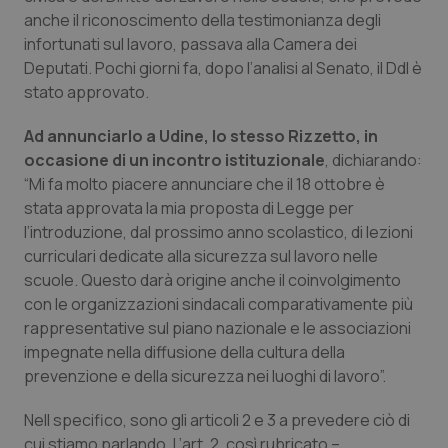
anche il riconoscimento della testimonianza degli
Piemonte
HIV
infortunati sul lavoro, passava alla Camera dei
Deputati. Pochi giorni fa, dopo l’analisi al Senato, il Ddl è
Provincia Autonoma di Bolzano
Infezioni & Febbre
stato approvato.
Ad annunciarlo a Udine, lo stesso Rizzetto, in
Provincia Autonoma di Trento
Ipertensione & Scompenso
occasione di un incontro istituzionale
, dichiarando:
“Mi fa molto piacere annunciare che il 18 ottobre è
Puglia
Malattie rare
stata approvata la mia proposta di Legge per
l’introduzione, dal prossimo anno scolastico, di lezioni
Sardegna
Malattia di Crohn & Rettocolite Ulcerosa
curriculari dedicate alla sicurezza sul lavoro nelle
scuole. Questo darà origine anche il coinvolgimento
Sicilia
Neuroscienze & patologie neurodegenerative
con le organizzazioni sindacali comparativamente più
rappresentative sul piano nazionale e le associazioni
Toscana
Obesità
impegnate nella diffusione della cultura della
prevenzione e della sicurezza nei luoghi di lavoro”.
Umbria
Oftalmologia
Nell specifico, sono gli articoli 2 e 3 a prevedere ciò di
cui stiamo parlando. L’art. 2, così rubricato –