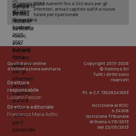
2027. Aumenti fino a 240 euro per gli
infermieri, arriva il capitolo sull'IA e nuove
tutele per il personale
Quotidiano online
Copyright 2013-2026
d'informazione sanitaria
© Homnya Srl
Tutti i diritti sono
riservati
_ga_KM60CM4NPH
.quotidianosanita.it
1 anno
Direttore
mes
responsabile
P.I. e C.F. 13026241003
Luciano Fassari
Iscrizione al ROC
Direttore editoriale
n.34308
Francesco Maria Avitto
Iscrizione Tribunale
di Roma n.115/2013
del 22/05/2013