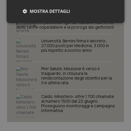
Decreto PA. Un commissario per
smaltire le scorte Covid, le liste
MOSTRA DETTAGLI
d’attesa tornano al Siveas e il
controllo sulle agende di
prenotazione passa ad Agenas. Saltano l’aumento
Necessari
Statistici
Marketing
delle tariffe ospedaliere e la proroga dei gettonisti
Università. Bernini firma il decreto:
27.000 posti per Medicina, 3.000 in
più rispetto a scorso anno
Necessari
Statistici
Marketing
Pnrr Salute. Missione 6 verso il
traguardo, in chiusura la
I cookie necessari contribuiscono a rendere fruibile il
rendicontazione degli obiettivi per la
sito web abilitandone funzionalità di base quali la
X e ultima rata
navigazione sulle pagine e l'accesso alle aree
protette del sito. Il sito web non è in grado di
funzionare correttamente senza questi cookie.
Caldo. Ministero: oltre 1.700 chiamate
al numero 1500 dal 22 giugno.
Nome
Fornitore
/
Dominio
Scaden
Proseguono monitoraggi e campagna
informativa
VISITOR_PRIVACY_METADATA
5 mesi
YouTube
settim
.youtube.com