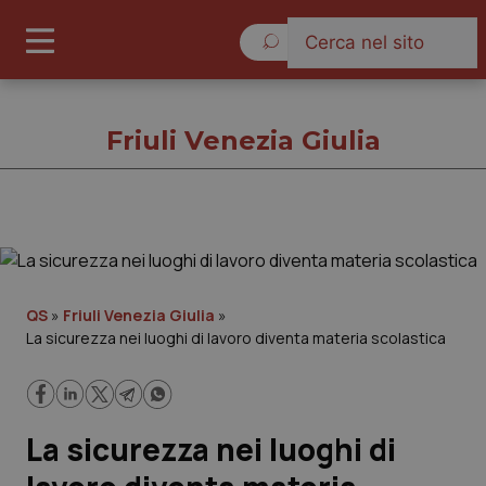
Domenica 9 Agosto 2026
Friuli Venezia Giulia
Friuli Venezia Giulia
Cronache
QS
»
Friuli Venezia Giulia
»
La sicurezza nei luoghi di lavoro diventa materia scolastica
Governo e Parlamento
Regioni e Asl
La sicurezza nei luoghi di
Lavoro e Professioni