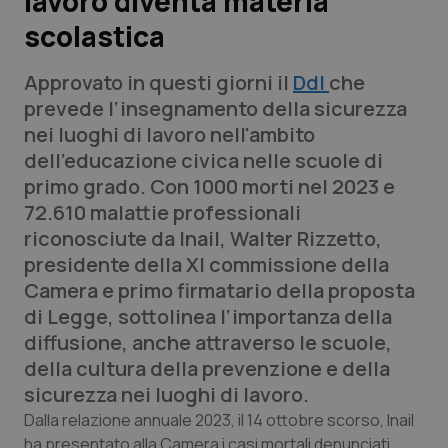
lavoro diventa materia
scolastica
Scienza e Farmaci
Approvato in questi giorni il
Ddl
che
Studi e Analisi
prevede l’insegnamento della sicurezza
nei luoghi di lavoro nell'ambito
Lettere al direttore
dell'educazione civica nelle scuole di
primo grado. Con 1000 morti nel 2023 e
Edizioni Regionali
72.610 malattie professionali
riconosciute da Inail, Walter Rizzetto,
QS Pro
presidente della XI commissione della
Camera e primo firmatario della proposta
Professionisti Sanitari.AI
di Legge, sottolinea l’importanza della
diffusione, anche attraverso le scuole,
Abruzzo
QS Pro Gold
della cultura della prevenzione e della
sicurezza nei luoghi di lavoro.
QS Club
Newsletter
Basilicata
Artrite & artrosi
Dalla relazione annuale 2023, il 14 ottobre scorso, Inail
ha presentato alla Camera i casi mortali denunciati