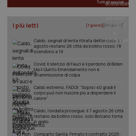
Tutti gli speciali
I più letti
[7 giorni]
[30 giorni]
Caldo, segnali di lenta ritirata dell'ondata: il 7
agosto restano 26 città da bollino rosso, l'8
scendono a 19
Covid. Il silenzio di Fauci e il perdono di Biden.
Ma il Quinto Emendamento non è
un’ammissione di colpa
Caldo estremo, FADOI: “Sopra i 40 gradi il
corpo può non riuscire più a disperdere il
calore”
PHPSESSID
Sessio
PHP.net
www.quotidianosanita.it
Caldo, l’ondata prosegue. Il 7 agosto 26 città
restano da bollino rosso, solo Bolzano torna
in giallo
Comparto Sanità. Firmato il contratto 2025-