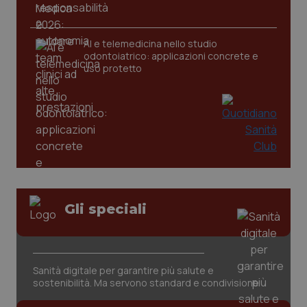
tracking-sites-ironfish-
AI e telemedicina nello studio
www.quotidianosanita.it
4
tracking-enable
settim
odontoiatrico: applicazioni concrete e
2 gior
uso protetto
tracking-sites-ironfish-
www.quotidianosanita.it
4
session-id
settim
2 gior
_ga
1 anno
Google LLC
Gli speciali
mes
.quotidianosanita.it
Sanità digitale per garantire più salute e
sostenibilità. Ma servono standard e condivisione