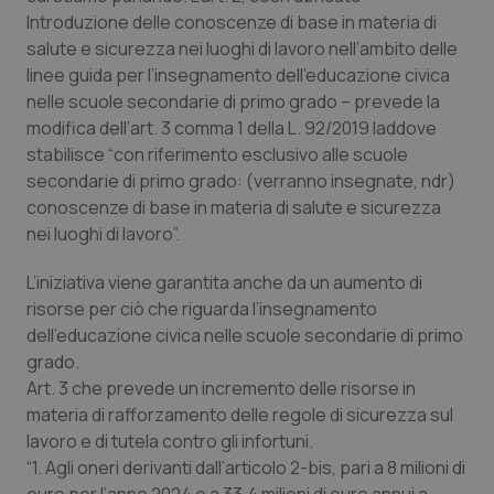
Valle D’Aosta
Oncodermatologia
Introduzione delle conoscenze di base in materia di
salute e sicurezza nei luoghi di lavoro nell’ambito delle
Veneto
Oncoematologia
linee guida per l’insegnamento dell’educazione civica
nelle scuole secondarie di primo grado – prevede la
Oncologia & Nutrizione
modifica dell’art. 3 comma 1 della L. 92/2019 laddove
stabilisce “con riferimento esclusivo alle scuole
Psoriasi & pelle
secondarie di primo grado: (verranno insegnate, ndr)
conoscenze di base in materia di salute e sicurezza
Quotidiano Cardiologia
nei luoghi di lavoro”.
L’iniziativa viene garantita anche da un aumento di
Quotidiano Chirurgia
risorse per ciò che riguarda l’insegnamento
dell’educazione civica nelle scuole secondarie di primo
Quotidiano Oncologia
grado.
Art. 3 che prevede un incremento delle risorse in
Quotidiano Pediatria
materia di rafforzamento delle regole di sicurezza sul
lavoro e di tutela contro gli infortuni.
Rene & patologie urogenitali
“1. Agli oneri derivanti dall’articolo 2-bis, pari a 8 milioni di