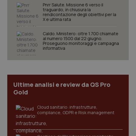
Pnrr Salute. Missione 6 verso il
traguardo, in chiusura la
rendicontazione degli obiettivi per la
X e ultima rata
Caldo. Ministero: oltre 1.700 chiamate
al numero 1500 dal 22 giugno.
Proseguono monitoraggi e campagna
CookieScriptConsent
5 mesi
CookieScript
informativa
settim
www.quotidianosanita.it
Ultime analisi e review da QS Pro
Gold
Cloud sanitario: infrastrutture,
compliance, GDPR e Risk management
tracking-sites-ironfish-
www.quotidianosanita.it
4
tracking-enable
settim
2 gior