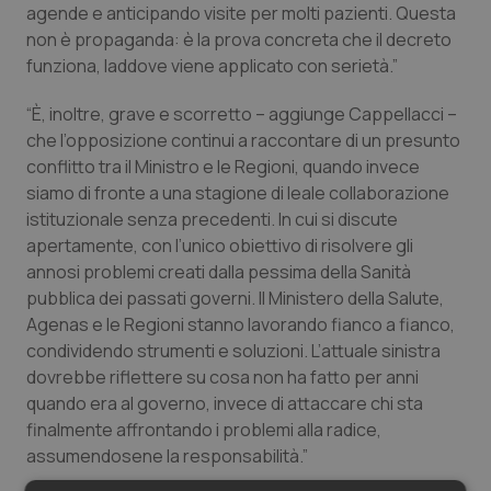
agende e anticipando visite per molti pazienti. Questa
Salute orale & impianti
non è propaganda: è la prova concreta che il decreto
funziona, laddove viene applicato con serietà.”
Sangue & coagulazione
“È, inoltre, grave e scorretto – aggiunge Cappellacci –
Tiroide
che l’opposizione continui a raccontare di un presunto
conflitto tra il Ministro e le Regioni, quando invece
siamo di fronte a una stagione di leale collaborazione
Tumore al seno
istituzionale senza precedenti. In cui si discute
apertamente, con l’unico obiettivo di risolvere gli
Tumore ovarico
annosi problemi creati dalla pessima della Sanità
pubblica dei passati governi. Il Ministero della Salute,
Tumori del Polmone & Testa Collo
Agenas e le Regioni stanno lavorando fianco a fianco,
condividendo strumenti e soluzioni. L’attuale sinistra
Tumori gastrointestinali
dovrebbe riflettere su cosa non ha fatto per anni
quando era al governo, invece di attaccare chi sta
Ulcera & Reflusso
finalmente affrontando i problemi alla radice,
assumendosene la responsabilità.”
Vaccini