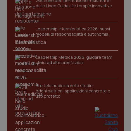
Gestione dell'Ipertensione resistente:
dalle Linee Guida alle terapie innovative
tracking-sites-ironfish-
www.quotidianosanita.it
4
session-id
settim
2 gior
Leadership Infermieristica 2026: nuovi
modelli di responsabilità e autonomia
_ga
1 anno
Google LLC
mes
.quotidianosanita.it
Leadership Medica 2026: guidare team
clinici ad alte prestazioni
AI e telemedicina nello studio
odontoiatrico: applicazioni concrete e
uso protetto