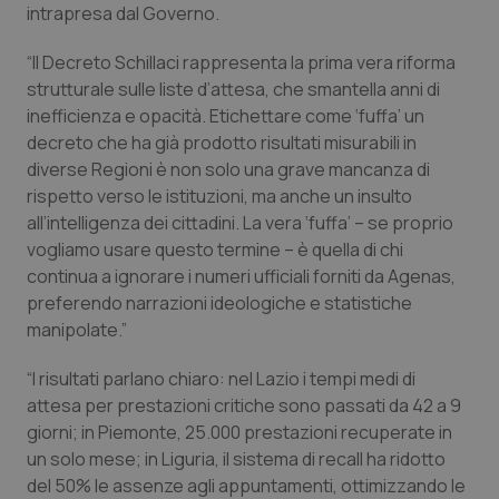
Valle D’Aosta
Oncodermatologia
intrapresa dal Governo.
Veneto
Oncoematologia
“Il Decreto Schillaci rappresenta la prima vera riforma
strutturale sulle liste d’attesa, che smantella anni di
inefficienza e opacità. Etichettare come ‘fuffa’ un
Oncologia & Nutrizione
decreto che ha già prodotto risultati misurabili in
diverse Regioni è non solo una grave mancanza di
Psoriasi & pelle
rispetto verso le istituzioni, ma anche un insulto
all’intelligenza dei cittadini. La vera ‘fuffa’ – se proprio
Quotidiano Cardiologia
vogliamo usare questo termine – è quella di chi
continua a ignorare i numeri ufficiali forniti da Agenas,
Quotidiano Chirurgia
preferendo narrazioni ideologiche e statistiche
manipolate.”
Quotidiano Oncologia
“I risultati parlano chiaro: nel Lazio i tempi medi di
attesa per prestazioni critiche sono passati da 42 a 9
Quotidiano Pediatria
giorni; in Piemonte, 25.000 prestazioni recuperate in
un solo mese; in Liguria, il sistema di recall ha ridotto
Rene & patologie urogenitali
del 50% le assenze agli appuntamenti, ottimizzando le