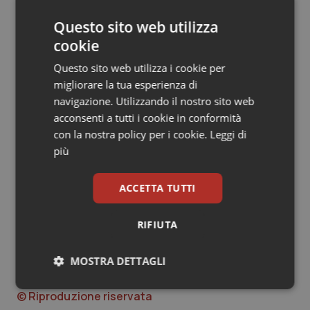
“Chi oggi cerca di ostacolare o screditare l’attuazione
Questo sito web utilizza
del Decreto liste d’attesa del Ministro Schillaci –
conclude Cappellacci – non colpisce il Governo, ma
cookie
danneggia direttamente i cittadini, che hanno tutto il
Questo sito web utilizza i cookie per
diritto di accedere a cure tempestive e di qualità. Il
migliorare la tua esperienza di
tempo della propaganda è finito: oggi parlano i fatti, e
navigazione. Utilizzando il nostro sito web
la differenza tra chi lavora e chi urla si vede ogni giorno
acconsenti a tutti i cookie in conformità
di più.”
con la nostra policy per i cookie.
Leggi di
più
Rocca (Lazio): “Schlein sbaglia su riforma
ACCETTA TUTTI
Schillaci”
Gemmato: “Se avesse a cuore gli italiani,
Schlein dovrebbe sostenere l’applicazione del
RIFIUTA
decreto”
MOSTRA DETTAGLI
16 Aprile 2025
Necessari
Statistici
Marketing
© Riproduzione riservata