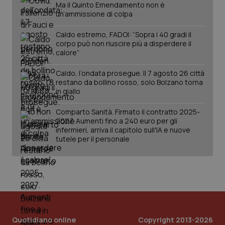
Ma il Quinto Emendamento non è
un’ammissione di colpa
Caldo estremo, FADOI: “Sopra i 40 gradi il
corpo può non riuscire più a disperdere il
calore”
Caldo, l’ondata prosegue. Il 7 agosto 26 città
_ga_KM60CM4NPH
.quotidianosanita.it
1 anno
restano da bollino rosso, solo Bolzano torna
mes
in giallo
Comparto Sanità. Firmato il contratto 2025-
2027. Aumenti fino a 240 euro per gli
infermieri, arriva il capitolo sull'IA e nuove
tutele per il personale
Fornitore
/
Nome
Scadenza
Descrizion
Dominio
Nome
Fornitore
/
Dominio
Scadenza
Des
_ga_0VMQEQKQ1N
.quotidianosanita.it
1 anno 1
Questo
mese
cookie
VISITOR_INFO1_LIVE
5 mesi 4
Que
Google LLC
viene
settimane
imp
.youtube.com
utilizzato
You
Quotidiano online
Copyright 2013-2026
da Google
ten