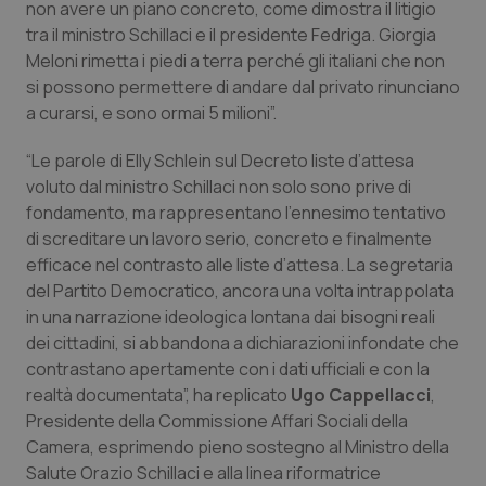
non avere un piano concreto, come dimostra il litigio
tra il ministro Schillaci e il presidente Fedriga. Giorgia
Piemonte
HIV
Meloni rimetta i piedi a terra perché gli italiani che non
si possono permettere di andare dal privato rinunciano
Provincia Autonoma di Bolzano
Infezioni & Febbre
a curarsi, e sono ormai 5 milioni”.
Provincia Autonoma di Trento
Ipertensione & Scompenso
“Le parole di Elly Schlein sul Decreto liste d’attesa
voluto dal ministro Schillaci non solo sono prive di
Puglia
Malattie rare
fondamento, ma rappresentano l’ennesimo tentativo
di screditare un lavoro serio, concreto e finalmente
Sardegna
Malattia di Crohn & Rettocolite Ulcerosa
efficace nel contrasto alle liste d’attesa. La segretaria
del Partito Democratico, ancora una volta intrappolata
in una narrazione ideologica lontana dai bisogni reali
Sicilia
Neuroscienze & patologie neurodegenerative
dei cittadini, si abbandona a dichiarazioni infondate che
contrastano apertamente con i dati ufficiali e con la
Toscana
Obesità
realtà documentata”, ha replicato
Ugo Cappellacci
,
Presidente della Commissione Affari Sociali della
Umbria
Oftalmologia
Camera, esprimendo pieno sostegno al Ministro della
Salute Orazio Schillaci e alla linea riformatrice