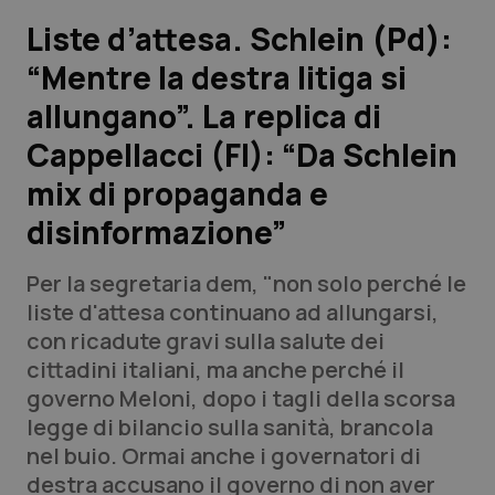
Liste d’attesa. Schlein (Pd):
Scienza e Farmaci
“Mentre la destra litiga si
allungano”. La replica di
Studi e Analisi
Cappellacci (FI): “Da Schlein
Lettere al direttore
mix di propaganda e
Edizioni Regionali
disinformazione”
QS Pro
Per la segretaria dem, "non solo perché le
liste d'attesa continuano ad allungarsi,
Professionisti Sanitari.AI
con ricadute gravi sulla salute dei
cittadini italiani, ma anche perché il
governo Meloni, dopo i tagli della scorsa
Abruzzo
QS Pro Gold
legge di bilancio sulla sanità, brancola
QS Club
Newsletter
nel buio. Ormai anche i governatori di
Basilicata
Artrite & artrosi
destra accusano il governo di non aver