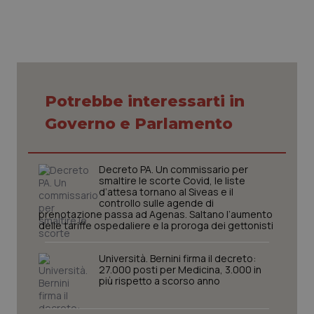
Necessari
Statistici
Marketing
Potrebbe interessarti in
I cookie necessari contribuiscono a rendere fruibile il
sito web abilitandone funzionalità di base quali la
Governo e Parlamento
navigazione sulle pagine e l'accesso alle aree
protette del sito. Il sito web non è in grado di
funzionare correttamente senza questi cookie.
Decreto PA. Un commissario per
Nome
Fornitore
/
Dominio
Scaden
smaltire le scorte Covid, le liste
d’attesa tornano al Siveas e il
VISITOR_PRIVACY_METADATA
5 mesi
YouTube
settim
.youtube.com
controllo sulle agende di
prenotazione passa ad Agenas. Saltano l’aumento
delle tariffe ospedaliere e la proroga dei gettonisti
Università. Bernini firma il decreto:
27.000 posti per Medicina, 3.000 in
più rispetto a scorso anno