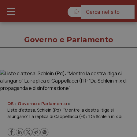
Domenica 9 Agosto 2026
Governo e Parlamento
Governo e Parlamento
Cronache
Governo e Parlamento
QS
»
Governo e Parlamento
»
Liste d’attesa. Schlein (Pd): “Mentre la destra litiga si
allungano”. La replica di Cappellacci (FI): “Da Schlein mix di
Regioni e Asl
propaganda e disinformazione”
Lavoro e Professioni