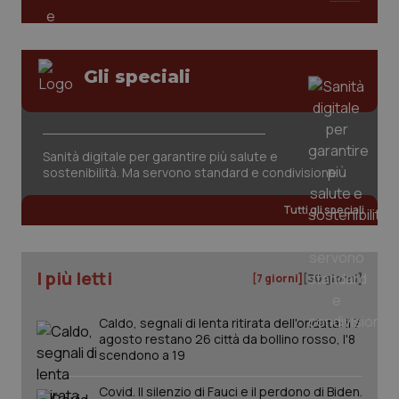
Gli speciali
Sanità digitale per garantire più salute e
sostenibilità. Ma servono standard e condivisione
Tutti gli speciali
PHPSESSID
Sessio
PHP.net
www.quotidianosanita.it
I più letti
[7 giorni]
[30 giorni]
Caldo, segnali di lenta ritirata dell'ondata: il 7
agosto restano 26 città da bollino rosso, l'8
scendono a 19
Covid. Il silenzio di Fauci e il perdono di Biden.