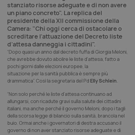
stanziato risorse adeguate e di non avere
Calabria
Asma & BPCO
un piano concreto". La replica del
presidente della XII commissione della
Campania
Car-T
Camera: "Chi oggi cerca di ostacolare o
screditare l’attuazione del Decreto liste
Emilia-Romagna
Colesterolo & coronaropatie
d’attesa danneggia i cittadini".
Friuli Venezia Giulia
Dermatite Atopica
“Dopo quasi un anno dal decreto fuffa di Giorgia Meloni,
che avrebbe dovuto abolire le liste d’attesa, fatto a
pochi giorni dalle elezioni europee, la
Lazio
Diabete & glucometri
situazione per la sanità pubblica è sempre più
drammatica”. Così la segretaria del Pd
Elly Schlein
.
Liguria
Disturbi dell’umore
“Non solo perché le liste d’attesa continuano ad
Lombardia
Dolore
allungarsi, con ricadute gravi sulla salute dei cittadini
italiani, ma anche perché il governo Meloni, dopo i tagli
Marche
Donna & Salute
della scorsa legge di bilancio sulla sanità, brancola nel
buio. Ormai anche i governatori di destra accusano il
Molise
Epatiti
governo di non aver stanziato risorse adeguate e di