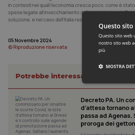
in contesti nei quali l’economia cresca poco, come è stato il 
spese legate all’invecchiamento della popolazione in Paes
soluzione, e nel caso dell’Italia resterà uno degli snodi pr
Questo sito 
Questo sito web ut
05 Novembre 2024
nostro sito web ac
© Riproduzione riservata
più
MOSTRA DET
Potrebbe interessarti in Govern
Neces
Decreto PA. Un com
d’attesa tornano al
passa ad Agenas. S
proroga dei getton
Il Consiglio dei Ministri ha 