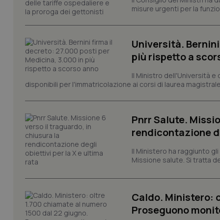
I cookie necessari con
misure urgenti per la funzio
e l'accesso alle aree 
Nome
Università. Bernini
VISITOR_PRIVACY_
più rispetto a sco
Il Ministro dell'Università e
disponibili per l'immatricolazione ai corsi di laurea magistrale
CookieScriptConse
Pnrr Salute. Missio
rendicontazione deg
tracking-sites-ironf
tracking-enable
Il Ministero ha raggiunto gl
Missione salute. Si tratta dei
tracking-sites-ironf
session-id
_ga
Caldo. Ministero: 
Proseguono monit