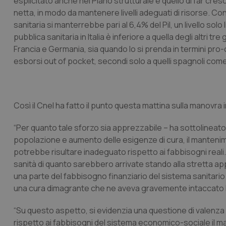
esplicitato anche nel Piano strutturale è quello di far cre
netta, in modo da mantenere livelli adeguati di risorse. Co
sanitaria si manterrebbe pari al 6,4% del Pil, un livello sol
pubblica sanitaria in Italia è inferiore a quella degli altri 
Francia e Germania, sia quando lo si prenda in termini pro-ca
esborsi out of pocket, secondi solo a quelli spagnoli come 
Così il Cnel ha fatto il punto questa mattina sulla manovra 
“Per quanto tale sforzo sia apprezzabile – ha sottolineato 
popolazione e aumento delle esigenze di cura, il mantenime
potrebbe risultare inadeguato rispetto ai fabbisogni reali. I
sanità di quanto sarebbero arrivate stando alla stretta ap
una parte del fabbisogno finanziario del sistema sanitari
una cura dimagrante che ne aveva gravemente intaccato la c
“Su questo aspetto, si evidenzia una questione di valenz
rispetto ai fabbisogni del sistema economico-sociale il man