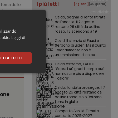
I più letti
l tema delle
[7 giorni]
[30 giorni]
vole
nclude.
Caldo, segnali di lenta ritirata
dell'ondata: il 7 agosto
restano 26 città da bollino
ilizzando il
rosso, l'8 scendono a 19
cookie.
Leggi di
Covid. Il silenzio di Fauci e il
perdono di Biden. Ma il Quinto
Emendamento non è
un’ammissione di colpa
ETTA TUTTI
Caldo estremo, FADOI:
“Sopra i 40 gradi il corpo può
non riuscire più a disperdere
keting
il calore”
Caldo, l’ondata prosegue. Il 7
agosto 26 città restano da
ione
bollino rosso, solo Bolzano
torna in giallo
Comparto Sanità. Firmato il
contratto 2025-2027.
 contiene