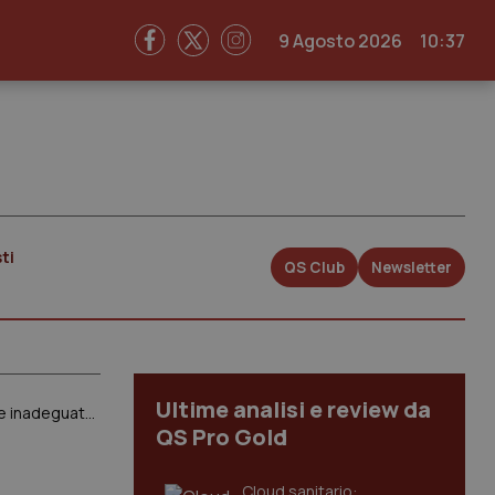
9 Agosto 2026
10:37
ti
QS Club
Newsletter
Ultime analisi e review da
Manovra. L’audizione del Cnel: “Mantenimento spesa sanitaria stabile in termini di Pil potrebbe risultare inadeguato rispetto ai fabbisogni reali”
QS Pro Gold
Cloud sanitario: