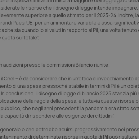
scere la spesa sanitaria in misura maggiore dell’aggregato del
nsiderate le risorse che il disegno di legge intende impegnare,
o lievemente superiore a quello stimato per il 2023-24. Inoltre, 
tre grandi Paesi UE, per un ammontare variabile e assai significati
pite sia quando lo si valuti in rapporto al Pil, una volta tenuto
quota sul totale”.
in audizioni presso le commissioni Bilancio riunite.
il Cnel – è da considerare che in un’ottica di invecchiamento de
nto di una spesa pressoché stabile in termini di Pil è un obie
n conclusione, il disegno di legge di bilancio 2025 stanzia più 
plicazione della regola della spesa, e tuttavia queste risorse
o pubblico, che negli anni precedenti la pandemia era stato so
apacità di rispondere alle esigenze dei cittadini”.
a generale e che potrebbe acuirsi progressivamente nei prossi
tenimento di determinate risorse in quota di Pil può risultare 