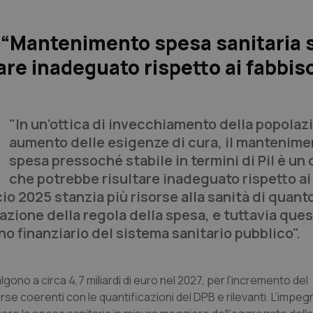
 “Mantenimento spesa sanitaria s
tare inadeguato rispetto ai fabbis
"In un’ottica di invecchiamento della popolaz
aumento delle esigenze di cura, il mantenime
spesa pressoché stabile in termini di Pil è un 
che potrebbe risultare inadeguato rispetto ai
cio 2025 stanzia più risorse alla sanità di quant
cazione della regola della spesa, e tuttavia que
o finanziario del sistema sanitario pubblico".
lgono a circa 4,7 miliardi di euro nel 2027, per l’incremento del
orse coerenti con le quantificazioni del DPB e rilevanti. L’impe