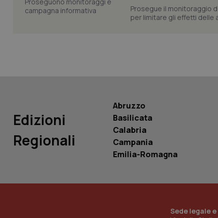
Prosegue il monitoraggio de
per limitare gli effetti dell
PHPSESSID
_ga_KM60CM4NPH
Abruzzo
Edizioni
Basilicata
Calabria
Regionali
Campania
Nome
Nome
Emilia-Romagna
VISITOR_INFO1_LIV
_ga_0VMQEQKQ1N
__Secure-YNID
Sede legale e