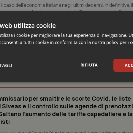
caso dell’economia italiana negli ultimi decenni. In definitiva, i
i caratterizzati da bassa crescita dell’economia non è di age
oblematici della politica economica anche nei prossimi anni”, co
web utilizza cookie
ilizza i cookie per migliorare la tua esperienza di navigazione. Ut
consenti a tutti i cookie in conformità con la nostra policy per i 
RIFIUTA
TAGLI
ACC
o e Parlamento
sari
Statistici
Mar
missario per smaltire le scorte Covid, le liste
 Siveas e il controllo sulle agende di prenotaz
altano l’aumento delle tariffe ospedaliere e la
isti
Necessari
Statistici
Marketing
dato il via libera al Decreto PA nei giorni scorsi, il provvedimento che