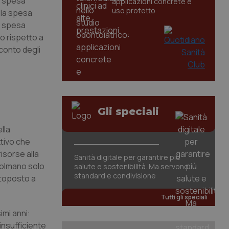
la spesa
applicazioni concrete e
uso protetto
 la spesa
la spesa
vo rispetto a
 conto degli
Gli speciali
lla
ttivo che
risorse alla
Sanità digitale per garantire più
 colmano solo
salute e sostenibilità. Ma servono
standard e condivisione
ttoposto a
Tutti gli speciali
mi anni:
insufficiente