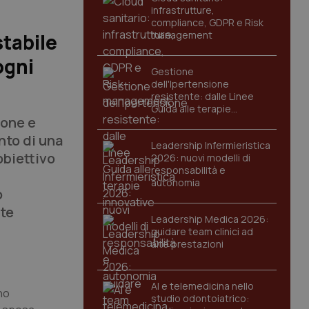
infrastrutture,
compliance, GDPR e Risk
management
tabile
ogni
Gestione
dell'Ipertensione
resistente: dalle Linee
Guida alle terapie
ione e
innovative
nto di una
Leadership Infermieristica
obiettivo
2026: nuovi modelli di
responsabilità e
autonomia
o
ste
Leadership Medica 2026:
guidare team clinici ad
alte prestazioni
AI e telemedicina nello
gno
studio odontoiatrico: