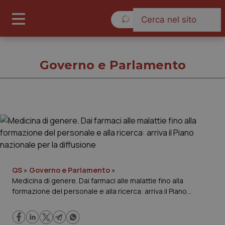
Venerdì 7 Agosto 2026
Governo e Parlamento
Governo e Parlamento
Cronache
Governo e Parlamento
QS
»
Governo e Parlamento
»
Medicina di genere. Dai farmaci alle malattie fino alla
formazione del personale e alla ricerca: arriva il Piano
Regioni e Asl
nazionale per la diffusione
Lavoro e Professioni