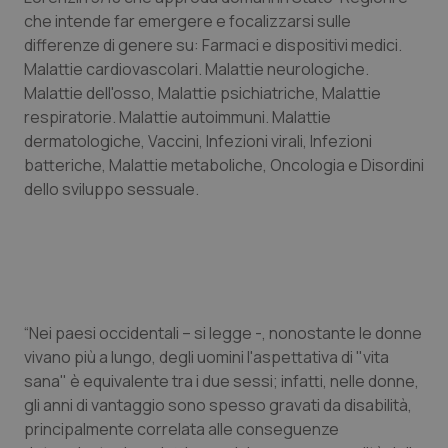
che intende far emergere e focalizzarsi sulle
Piemonte
HIV
differenze di genere su: Farmaci e dispositivi medici.
Malattie cardiovascolari. Malattie neurologiche.
Provincia Autonoma di Bolzano
Infezioni & Febbre
Malattie dell'osso, Malattie psichiatriche, Malattie
respiratorie. Malattie autoimmuni. Malattie
Provincia Autonoma di Trento
Ipertensione & Scompenso
dermatologiche, Vaccini, Infezioni virali, Infezioni
batteriche, Malattie metaboliche, Oncologia e Disordini
dello sviluppo sessuale.
Puglia
Malattie rare
Sardegna
Malattia di Crohn & Rettocolite Ulcerosa
Sicilia
Neuroscienze & patologie neurodegenerative
“Nei paesi occidentali – si legge -, nonostante le donne
Toscana
Obesità
vivano più a lungo, degli uomini l'aspettativa di "vita
sana" è equivalente tra i due sessi; infatti, nelle donne,
Umbria
Oftalmologia
gli anni di vantaggio sono spesso gravati da disabilità,
principalmente correlata alle conseguenze