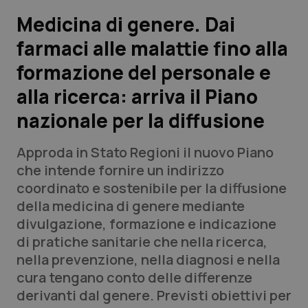
Medicina di genere. Dai
Scienza e Farmaci
farmaci alle malattie fino alla
formazione del personale e
Studi e Analisi
alla ricerca: arriva il Piano
Lettere al direttore
nazionale per la diffusione
Edizioni Regionali
Approda in Stato Regioni il nuovo Piano
che intende fornire un indirizzo
QS Pro
coordinato e sostenibile per la diffusione
della medicina di genere mediante
Professionisti Sanitari.AI
divulgazione, formazione e indicazione
di pratiche sanitarie che nella ricerca,
Abruzzo
QS Pro Gold
nella prevenzione, nella diagnosi e nella
cura tengano conto delle differenze
QS Club
Newsletter
Basilicata
Artrite & artrosi
derivanti dal genere. Previsti obiettivi per