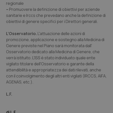
regionale
–
Promuovere la definizione di obiettivi per aziende
sanitarie e Irccs che prevedano anche la definizione di
obiettivi di genere specifici per i Direttori generali.
L’Osservatorio.
L'attuazione delle azioni di
promozione, applicazione e sostegno alla Medicina di
Genere previste nel Piano sarà monitorata dall'
Osservatorio dedicato alla Medicina di Genere, che
tracking-sites-ironfish-
www.quotidianosanita.it
4
tracking-enable
settim
verrà istituito. L'ISS è stato individuato quale ente
2 gior
vigilato titolare dell'Osservatorio e garante della
attendibilità e appropriatezza dei dati rilevati, anche
con il coinvolgimento degli altri enti vigilati (IRCCS, AIFA,
tracking-sites-ironfish-
www.quotidianosanita.it
4
AGENAS, etc.).
session-id
settim
2 gior
L.F.
_ga
1 anno
Google LLC
L.F.
mes
.quotidianosanita.it