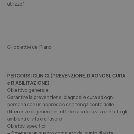
utilizzo”.
Salute orale & impianti
Sangue & coagulazione
Tiroide
Gli obiettivi del Piano
Tumore al seno
Tumore ovarico
PERCORSI CLINICI (PREVENZIONE. DIAGNOSI. CURA
e RIABILITAZIONE)
Tumori del Polmone & Testa Collo
Obiettivo generale
:
Garantire la prevenzione, diagnosi e cura ad ogni
Tumori gastrointestinali
persona con un approccio che tenga conto delle
differenze di genere, in tutte le fasi della vita e in tutti gli
Ulcera & Reflusso
ambienti di vita e di lavoro
Obiettivi specifici
:
Vaccini
–
Ottenere un quadro completo dal punto di vista