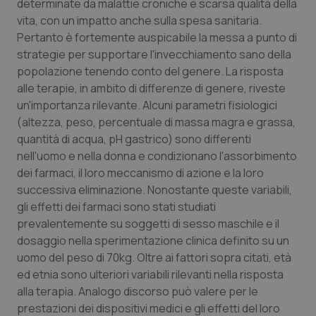
Valle D’Aosta
Oncodermatologia
determinate da malattie croniche e scarsa qualità della
vita, con un impatto anche sulla spesa sanitaria.
Pertanto è fortemente auspicabile la messa a punto di
Veneto
Oncoematologia
strategie per supportare l'invecchiamento sano della
popolazione tenendo conto del genere. La risposta
Oncologia & Nutrizione
alle terapie, in ambito di differenze di genere, riveste
un'importanza rilevante. Alcuni parametri fisiologici
Psoriasi & pelle
(altezza, peso, percentuale di massa magra e grassa,
quantità di acqua, pH gastrico) sono differenti
Quotidiano Cardiologia
nell'uomo e nella donna e condizionano l'assorbimento
dei farmaci, il loro meccanismo di azione e la loro
Quotidiano Chirurgia
successiva eliminazione. Nonostante queste variabili,
gli effetti dei farmaci sono stati studiati
Quotidiano Oncologia
prevalentemente su soggetti di sesso maschile e il
dosaggio nella sperimentazione clinica definito su un
uomo del peso di 70kg. Oltre ai fattori sopra citati, età
Quotidiano Pediatria
ed etnia sono ulteriori variabili rilevanti nella risposta
alla terapia. Analogo discorso può valere per le
Rene & patologie urogenitali
prestazioni dei dispositivi medici e gli effetti del loro