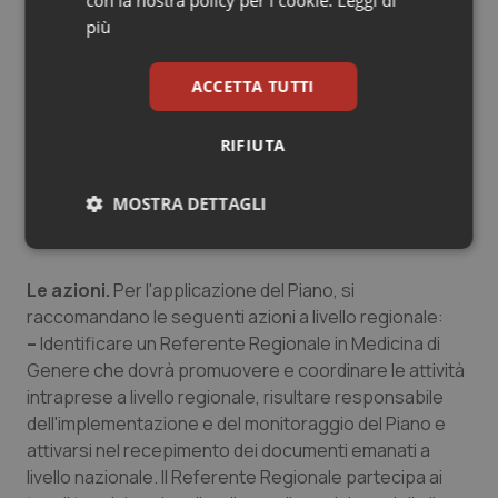
–
Individuare strumenti dedicati al trasferimento dei
più
contenuti di comunicazione ai target di riferimento
–
Informare e sensibilizzare i professionisti sanitari e i
ACCETTA TUTTI
ricercatori sull’importanza di un approccio di genere in
ogni settore della medicina
RIFIUTA
–
Informare e sensibilizzare la popolazione generale e
i pazienti sulla Medicina di Genere, attraverso
MOSTRA DETTAGLI
campagne e iniziative di comunicazione con il
coinvolgimento del giornalismo e dei media
Necessari
Statistici
Marketing
Le azioni.
Per l'applicazione del Piano, si
raccomandano le seguenti azioni a livello regionale:
–
Identificare un Referente Regionale in Medicina di
Genere che dovrà promuovere e coordinare le attività
intraprese a livello regionale, risultare responsabile
Necessari
Statistici
Marketing
dell'implementazione e del monitoraggio del Piano e
attivarsi nel recepimento dei documenti emanati a
I cookie necessari contribuiscono a rendere fruibile il
sito web abilitandone funzionalità di base quali la
livello nazionale. Il Referente Regionale partecipa ai
navigazione sulle pagine e l'accesso alle aree