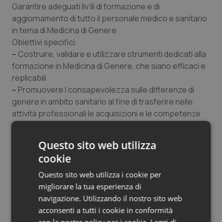
Garantire adeguati liv Ili di formazione e di
aggiornamento di tutto il personale medico e sanitario
in tema di Medicina di Genere
Obiettivi specifici
:
–
Costruire, validare e utilizzare strumenti dedicati alla
formazione in Medicina di Genere, che siano efficaci e
replicabili
–
Promuovere I consapevolezza sulle differenze di
genere in ambito sanitario al fine di trasferire nelle
attività professionali le acquisizioni e le competenze
maturate
Questo sito web utilizza
COMUNICAZIONE INFORMAZIONE
cookie
Obiettivo generale
:
Promuovere la conoscenza della Medicina di Genere
Questo sito web utilizza i cookie per
presso tutti gli operatori della sanità e la popolazione
migliorare la tua esperienza di
generale, coi volgendo il mondo del giornalismo e dei
navigazione. Utilizzando il nostro sito web
media
acconsenti a tutti i cookie in conformità
Obiettivi specifici
:
con la nostra policy per i cookie.
Leggi di