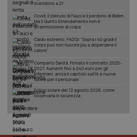
per
scendono a 21
del
ute
Covid. Il silenzio di Fauci e il perdono di Biden.
tracking-sites-
www.quotidianosanita.it
4
Que
Ma il Quinto Emendamento non è
ironfish-tracking-
settimane
imp
un’ammissione di colpa
named-enable
2 giorni
dal
per 
sis
Caldo estremo, FADOI: “Sopra i 40 gradi il
sol
corpo può non riuscire più a disperdere il
ute
ide
calore”
Wel
Comparto Sanità. Firmato il contratto 2025-
2027. Aumenti fino a 240 euro per gli
infermieri, arriva il capitolo sull'IA e nuove
tutele per il personale
Eclissi solare del 12 agosto 2026, come
osservarla in sicurezza