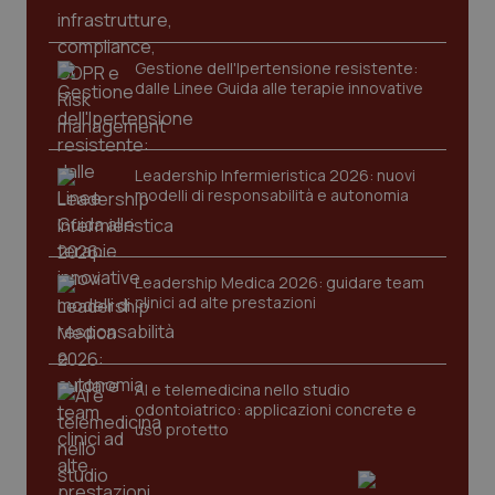
Gestione dell'Ipertensione resistente:
dalle Linee Guida alle terapie innovative
Fornitore
/
Leadership Infermieristica 2026: nuovi
Nome
Scadenza
Descrizion
Dominio
modelli di responsabilità e autonomia
Nome
Fornitore
/
Dominio
Scadenza
Des
_ga_0VMQEQKQ1N
.quotidianosanita.it
1 anno 1
Questo
mese
cookie
VISITOR_INFO1_LIVE
5 mesi 4
Que
Google LLC
viene
settimane
imp
.youtube.com
utilizzato
You
da Google
ten
Leadership Medica 2026: guidare team
Analytics
pre
clinici ad alte prestazioni
per
del
mantener
vid
lo stato
inco
della
può
sessione.
det
AI e telemedicina nello studio
vis
web
odontoiatrico: applicazioni concrete e
uti
uso protetto
nuo
ver
dell
You