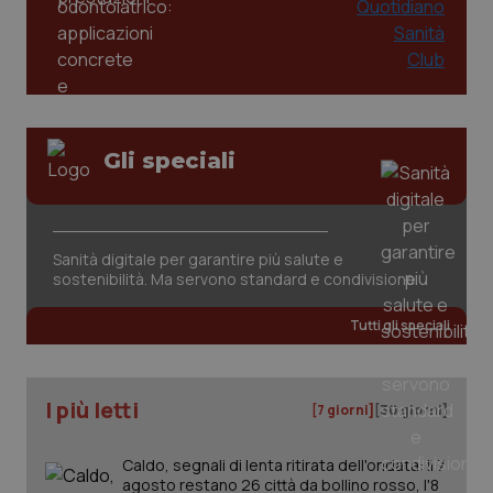
__Secure-YNID
.youtube.com
5 mesi 4
Que
settimane
imp
You
ten
pre
del
vid
inco
può
Gli speciali
det
vis
web
uti
nuo
ver
dell
Sanità digitale per garantire più salute e
You
sostenibilità. Ma servono standard e condivisione
YSC
Sessione
Que
Google LLC
imp
.youtube.com
Tutti gli speciali
You
ten
vis
vid
I più letti
__Secure-
.youtube.com
5 mesi 4
Que
[7 giorni]
[30 giorni]
ROLLOUT_TOKEN
settimane
imp
You
ges
Caldo, segnali di lenta ritirata dell'ondata: il 7
del
e d
agosto restano 26 città da bollino rosso, l'8