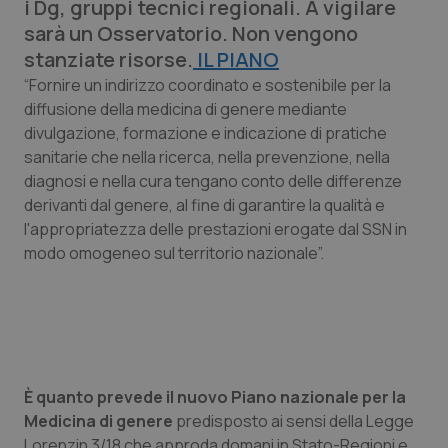
i Dg, gruppi tecnici regionali. A vigilare
Calabria
Asma & BPCO
sarà un Osservatorio. Non vengono
stanziate risorse.
IL PIANO
Campania
Car-T
“Fornire un indirizzo coordinato e sostenibile per la
diffusione della medicina di genere mediante
Emilia-Romagna
Colesterolo & coronaropatie
divulgazione, formazione e indicazione di pratiche
sanitarie che nella ricerca, nella prevenzione, nella
Friuli Venezia Giulia
Dermatite Atopica
diagnosi e nella cura tengano conto delle differenze
derivanti dal genere, al fine di garantire la qualità e
Lazio
Diabete & glucometri
l'appropriatezza delle prestazioni erogate dal SSN in
modo omogeneo sul territorio nazionale”.
Liguria
Disturbi dell’umore
Lombardia
Dolore
Marche
Donna & Salute
È quanto prevede il nuovo Piano nazionale per la
Medicina di genere
predisposto ai sensi della Legge
Molise
Epatiti
Lorenzin 3/18 che approda domani in Stato-Regioni e