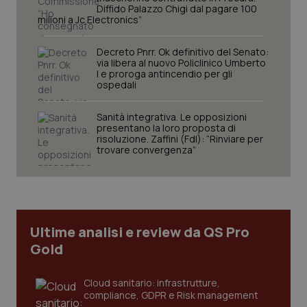
Diffido Palazzo Chigi dal pagare 100
milioni a Jc Electronics”
PHPSESSID
Sessio
PHP.net
www.quotidianosanita.it
Decreto Pnrr. Ok definitivo del Senato:
via libera al nuovo Policlinico Umberto
I e proroga antincendio per gli
ospedali
Sanità integrativa. Le opposizioni
presentano la loro proposta di
risoluzione. Zaffini (FdI): “Rinviare per
trovare convergenza”
Ultime analisi e review da QS Pro
Gold
_ga_KM60CM4NPH
.quotidianosanita.it
1 anno
Cloud sanitario: infrastrutture,
mes
compliance, GDPR e Risk management