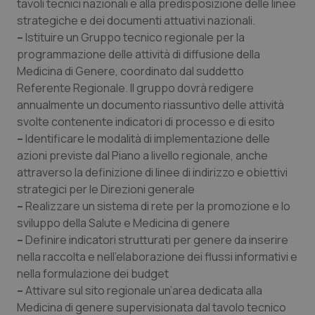
tavoli tecnici nazionali e alla predisposizione delle linee
protette del sito. Il sito web non è in grado di
funzionare correttamente senza questi cookie.
strategiche e dei documenti attuativi nazionali.
Nome
Fornitore
/
Dominio
Scaden
–
Istituire un Gruppo tecnico regionale per la
programmazione delle attività di diffusione della
VISITOR_PRIVACY_METADATA
5 mesi
YouTube
settim
.youtube.com
Medicina di Genere, coordinato dal suddetto
Referente Regionale. Il gruppo dovrà redigere
annualmente un documento riassuntivo delle attività
svolte contenente indicatori di processo e di esito
–
Identificare le modalità di implementazione delle
azioni previste dal Piano a livello regionale, anche
attraverso la definizione di linee di indirizzo e obiettivi
strategici per le Direzioni generale
–
Realizzare un sistema di rete per la promozione e lo
sviluppo della Salute e Medicina di genere
–
Definire indicatori strutturati per genere da inserire
nella raccolta e nell’elaborazione dei flussi informativi e
nella formulazione dei budget
CookieScriptConsent
5 mesi
CookieScript
–
Attivare sul sito regionale un’area dedicata alla
settim
www.quotidianosanita.it
Medicina di genere supervisionata dal tavolo tecnico