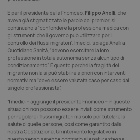
Valle D’Aosta
Oncodermatologia
E per il presidente della Fnomceo,
Filippo Anelli
, che
Veneto
Oncoematologia
aveva già stigmatizzato le parole del premier, si
continuano a “confondere la professione medica con
Oncologia & Nutrizione
gli strumenti che il governo può utilizzare per il
controllo dei flussi migratori”. I medici, spiega Anelli a
Psoriasi & pelle
Quotidiano Sanità
, “devono esercitare la loro
professione in totale autonomia senza alcun tipo di
condizionamento”. E questo perché la fragilità del
Quotidiano Cardiologia
migrante non la si può stabilire a priori con interventi
normativi ma “deve essere valutata caso per caso dal
Quotidiano Chirurgia
singolo professionista”.
Quotidiano Oncologia
“I medici – aggiunge il presidente Fnomceo – in queste
situazioni non possono essere inviati come strumento
Quotidiano Pediatria
per regolare i flussi migratori ma solo per tutelare la
salute di quelle persone, così come garantito dalla
Rene & patologie urogenitali
nostra Costituzione. Un intervento legislativo in
questo senso sarebbe contrario alla natura stessa