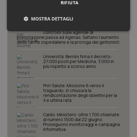
RIFIUTA
Decreto PA. Un commissario per
MOSTRA DETTAGLI
smaltire le scorte Covid, le liste
d’attesa tornano al Siveas e il
Necessari
Statistici
Marketing
controllo sulle agende di
prenotazione passa ad Agenas. Saltano l’aumento
delle tariffe ospedaliere e la proroga dei gettonisti
Università. Bernini firma il decreto:
27.000 posti per Medicina, 3.000 in
più rispetto a scorso anno
Necessari
Statistici
Marketing
Pnrr Salute. Missione 6 verso il
I cookie necessari contribuiscono a rendere fruibile il
traguardo, in chiusura la
sito web abilitandone funzionalità di base quali la
rendicontazione degli obiettivi per la
navigazione sulle pagine e l'accesso alle aree
X e ultima rata
protette del sito. Il sito web non è in grado di
funzionare correttamente senza questi cookie.
Caldo. Ministero: oltre 1.700 chiamate
Nome
Fornitore
/
Dominio
Scaden
al numero 1500 dal 22 giugno.
VISITOR_PRIVACY_METADATA
5 mesi
Proseguono monitoraggi e campagna
YouTube
settim
.youtube.com
informativa