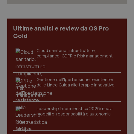
Ultime analisi e review da QS Pro
Gold
Cloud sanitario: infrastrutture,
compliance, GDPR e Risk management
Gestione dell'Ipertensione resistente:
CookieScriptConsent
5 mesi
CookieScript
dalle Linee Guida alle terapie innovative
settim
www.quotidianosanita.it
Leadership Infermieristica 2026: nuovi
modelli di responsabilità e autonomia