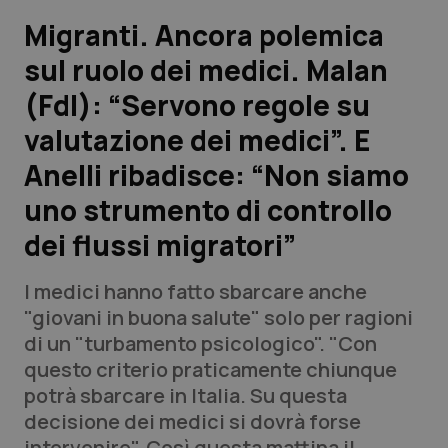
Migranti. Ancora polemica
Scienza e Farmaci
sul ruolo dei medici. Malan
(FdI): “Servono regole su
Studi e Analisi
valutazione dei medici”. E
Lettere al direttore
Anelli ribadisce: “Non siamo
Edizioni Regionali
uno strumento di controllo
dei flussi migratori”
QS Pro
I medici hanno fatto sbarcare anche
Professionisti Sanitari.AI
"giovani in buona salute" solo per ragioni
di un "turbamento psicologico". "Con
Abruzzo
QS Pro Gold
questo criterio praticamente chiunque
potrà sbarcare in Italia. Su questa
QS Club
Newsletter
Basilicata
Artrite & artrosi
decisione dei medici si dovrà forse
intervenire". Così questa mattina il