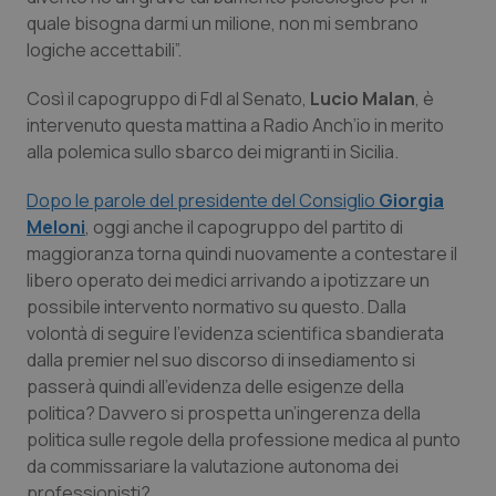
quale bisogna darmi un milione, non mi sembrano
Piemonte
HIV
logiche accettabili”.
Provincia Autonoma di Bolzano
Infezioni & Febbre
Così il capogruppo di FdI al Senato,
Lucio Malan
, è
intervenuto questa mattina a
Radio Anch’io
in merito
alla polemica sullo sbarco dei migranti in Sicilia.
Provincia Autonoma di Trento
Ipertensione & Scompenso
Dopo le parole del presidente del Consiglio
Giorgia
Puglia
Malattie rare
Meloni
, oggi anche il capogruppo del partito di
maggioranza torna quindi nuovamente a contestare il
Sardegna
Malattia di Crohn & Rettocolite Ulcerosa
libero operato dei medici arrivando a ipotizzare un
possibile intervento normativo su questo. Dalla
Sicilia
Neuroscienze & patologie neurodegenerative
volontà di seguire l’evidenza scientifica sbandierata
dalla premier nel suo discorso di insediamento si
Toscana
Obesità
passerà quindi all’evidenza delle esigenze della
politica? Davvero si prospetta un’ingerenza della
politica sulle regole della professione medica al punto
Umbria
Oftalmologia
da commissariare la valutazione autonoma dei
professionisti?