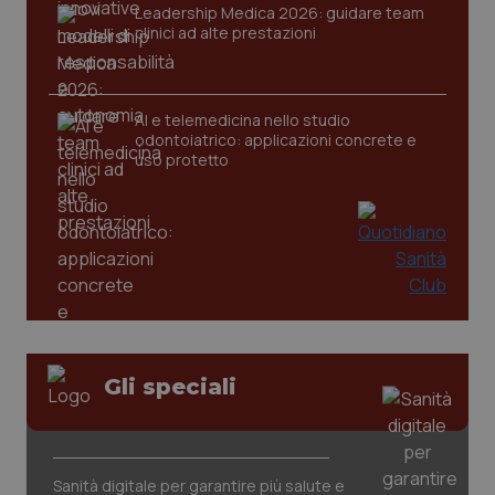
Leadership Medica 2026: guidare team
clinici ad alte prestazioni
tracking-sites-ironfish-
www.quotidianosanita.it
4
tracking-enable
settim
AI e telemedicina nello studio
2 gior
odontoiatrico: applicazioni concrete e
uso protetto
tracking-sites-ironfish-
www.quotidianosanita.it
4
session-id
settim
2 gior
_ga
1 anno
Google LLC
mes
.quotidianosanita.it
Gli speciali
Sanità digitale per garantire più salute e