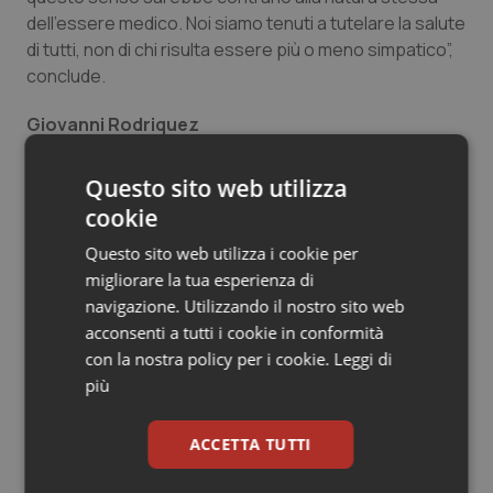
dell’essere medico. Noi siamo tenuti a tutelare la salute
Salute orale & impianti
di tutti, non di chi risulta essere più o meno simpatico”,
conclude.
Sangue & coagulazione
Giovanni Rodriquez
Tiroide
Questo sito web utilizza
Tumore al seno
Giovanni Rodriquez
cookie
11 Novembre 2022
Tumore ovarico
Questo sito web utilizza i cookie per
© Riproduzione riservata
migliorare la tua esperienza di
navigazione. Utilizzando il nostro sito web
Tumori del Polmone & Testa Collo
acconsenti a tutti i cookie in conformità
con la nostra policy per i cookie.
Leggi di
Tumori gastrointestinali
più
Ulcera & Reflusso
ACCETTA TUTTI
Potrebbe interessarti in
Vaccini
Governo e Parlamento