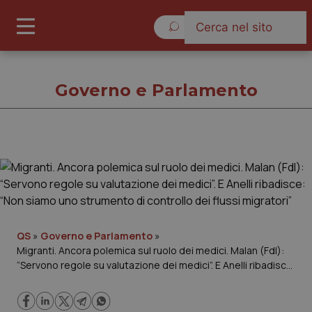
Domenica 9 Agosto 2026
Governo e Parlamento
Governo e Parlamento
Cronache
Governo e Parlamento
QS
»
Governo e Parlamento
»
Migranti. Ancora polemica sul ruolo dei medici. Malan (FdI):
“Servono regole su valutazione dei medici”. E Anelli ribadisce:
Regioni e Asl
“Non siamo uno strumento di controllo dei flussi migratori”
Lavoro e Professioni