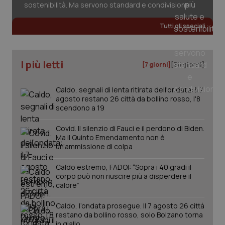
sostenibilità. Ma servono standard e condivisione
Tutti gli speciali
I più letti
[7 giorni]
[30 giorni]
Caldo, segnali di lenta ritirata dell'ondata: il 7
agosto restano 26 città da bollino rosso, l'8
scendono a 19
Covid. Il silenzio di Fauci e il perdono di Biden.
Ma il Quinto Emendamento non è
un’ammissione di colpa
Caldo estremo, FADOI: “Sopra i 40 gradi il
corpo può non riuscire più a disperdere il
calore”
PHPSESSID
Sessio
PHP.net
www.quotidianosanita.it
Caldo, l’ondata prosegue. Il 7 agosto 26 città
restano da bollino rosso, solo Bolzano torna
in giallo