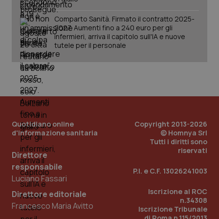
Comparto Sanità. Firmato il contratto 2025-
2027. Aumenti fino a 240 euro per gli
infermieri, arriva il capitolo sull'IA e nuove
tutele per il personale
Quotidiano online
Copyright 2013-2026
d'informazione sanitaria
© Homnya Srl
_ga_KM60CM4NPH
.quotidianosanita.it
1 anno
Tutti i diritti sono
mes
riservati
Direttore
responsabile
P.I. e C.F. 13026241003
Luciano Fassari
Iscrizione al ROC
Direttore editoriale
n.34308
Francesco Maria Avitto
Iscrizione Tribunale
di Roma n.115/2013