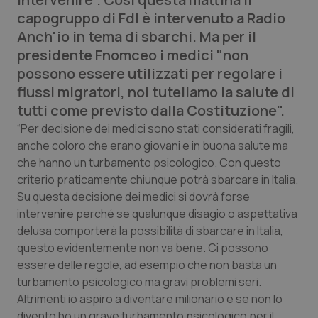
Calabria
Asma & BPCO
capogruppo di FdI è intervenuto a
Radio
Anch'io
in tema di sbarchi. Ma per il
Campania
Car-T
presidente Fnomceo i medici "non
possono essere utilizzati per regolare i
Emilia-Romagna
Colesterolo & coronaropatie
flussi migratori, noi tuteliamo la salute di
tutti come previsto dalla Costituzione".
Friuli Venezia Giulia
Dermatite Atopica
“Per decisione dei medici sono stati considerati fragili,
anche coloro che erano giovani e in buona salute ma
Lazio
Diabete & glucometri
che hanno un turbamento psicologico. Con questo
criterio praticamente chiunque potrà sbarcare in Italia.
Liguria
Disturbi dell’umore
Su questa decisione dei medici si dovrà forse
intervenire perché se qualunque disagio o aspettativa
delusa comporterà la possibilità di sbarcare in Italia,
Lombardia
Dolore
questo evidentemente non va bene. Ci possono
essere delle regole, ad esempio che non basta un
Marche
Donna & Salute
turbamento psicologico ma gravi problemi seri.
Altrimenti io aspiro a diventare milionario e se non lo
Molise
Epatiti
divento ho un grave turbamento psicologico per il