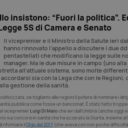
lo insistono: “Fuori la politica”. 
 Legge 5S di Camera e Senato
Il vicepremier e il Ministro della Salute ieri d
hanno rinnovato l’appello a discutere i due dd
pentastellati che modificano la legge sulle n
manager. Ma le due misure in campo (uno all
etta all’attuale sistema, sono molte differenti
 accordarsi sia con la Lega che con le Regioni, 
lla gestione della sanità.
politicizzata, se togliamo alle regioni il potere di nominare i diri
la sanità pubblica come fosse un bancomat. È stato fatto troppe
del vicepremier
Luigi Di Maio
che ieri dall’Umbria (anche oggi v
io sui concorsi in sanità che ha azzerato la Giunta, insieme al
i riformare il
Dlgs del 2017
(che aveva con non poche difficoltà 