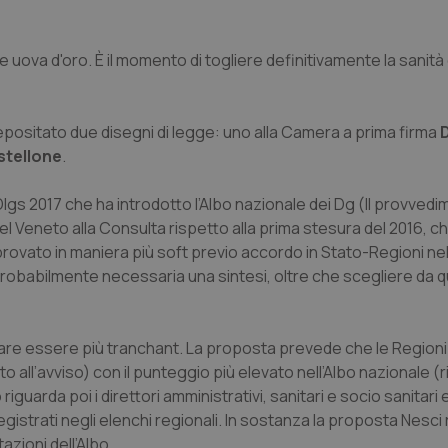
alle uova d'oro. È il momento di togliere definitivamente la sanità
epositato due disegni di legge: uno alla Camera a prima firma
D
stellone
.
Dlgs 2017 che ha introdotto l’Albo nazionale dei Dg (Il provved
l Veneto alla Consulta rispetto alla prima stesura del 2016, 
pprovato in maniera più soft previo accordo in Stato-Regioni ne
o probabilmente necessaria una sintesi, oltre che scegliere da 
ppare essere più tranchant. La proposta prevede che le Regio
to all’avviso) con il punteggio più elevato nell’Albo nazionale 
guarda poi i direttori amministrativi, sanitari e socio sanitari 
egistrati negli elenchi regionali. In sostanza la proposta Nesci
azioni dell’Albo.