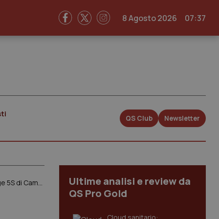
8 Agosto 2026
07:37
ti
QS Club
Newsletter
Ultime analisi e review da
Nomine in Sanità. Di Maio e Grillo insistono: “Fuori la politica”. Ecco cosa prevedono le proposte di Legge 5S di Camera e Senato
QS Pro Gold
Cloud sanitario: