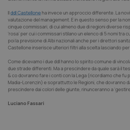
Il
ddl Castellone
ha invece un approccio differente. La novità
valutazione del management. E in questo senso per la nomi
cinque commissari, di cui almeno due di regioni diverse ri
‘rosa’ per cui i commissari stilano un elenco di 5 nomi tra c
poi la previsione di Albi nazionali anche per i direttori sani
Castellone inserisce ulteriori filtri alla scelta lasciando per
Come dicevamo i due ddl hanno lo spirito comune di vinco
due strade differenti. Ma a prescindere da quale sarà il te
& co dovranno fare i conti con la Lega (ricordiamo che fu p
Madia-Lorenzin) e soprattutto le Regioni, che dovranno dare
prescindere dai colori delle giunte, rinunceranno a ‘gestire’ 
Luciano Fassari