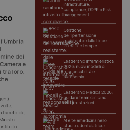
infrastrutture,
compliance, GDPR e Risk
management
Ecco
Gestione
dell'Ipertensione
all’Umbria
resistente: dalle Linee
Guida alle terapie
l
innovative
omine dei
Leadership Infermieristica
a Camera e
2026: nuovi modelli di
 tra loro.
responsabilità e
autonomia
che
Leadership Medica 2026:
guidare team clinici ad
genti
alte prestazioni
 volte,
ia facebook,
 Ministro
AI e telemedicina nello
studio odontoiatrico:
istituito