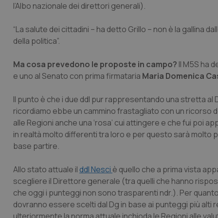
l’Albo nazionale dei direttori generali).
“La salute dei cittadini – ha detto Grillo – non è la gallina d
della politica”.
Ma cosa prevedono le proposte in campo?
Il M5S ha d
e uno al Senato con prima firmataria
Maria Domenica Ca
Il punto è che i due ddl pur rappresentando una stretta al 
ricordiamo ebbe un cammino frastagliato con un ricorso de
alle Regioni anche una ‘rosa’ cui attingere e che fui poi a
in realtà molto differenti tra loro e per questo sarà molt
base partire.
Allo stato attuale il
ddl Nesci
è quello che a prima vista a
scegliere il Direttore generale (tra quelli che hanno rispos
che oggi i punteggi non sono trasparenti ndr.). Per quanto ri
dovranno essere scelti dal Dg in base ai punteggi più alti r
ulteriormente la norma attuale inchioda le Regioni alle valut