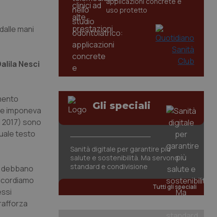
applicazioni concrete e
uso protetto
 dalle mani
alila Nesci
imento
Gli speciali
che imponeva
l 2017) sono
quale testo
Sanità digitale per garantire più
salute e sostenibilità. Ma servono
standard e condivisione
ni debbano
(ricordiamo
Tutti gli speciali
essi
 rafforza