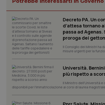
Potrebbe interessarti in Govern
_ga
Decreto PA. Un com
d’attesa tornano al
passa ad Agenas. S
proroga dei getton
PHPSESSID
Il Consiglio dei Ministri ha 
misure urgenti per la funzio
Università. Bernini
_ga_KM60CM4NPH
più rispetto a sco
Il Ministro dell'Università e
disponibili per l'immatricolazione ai corsi di laurea magistrale
Nome
Nome
VISITOR_INFO1_LIV
_ga_0VMQEQKQ1N
Pnrr Salute. Missio