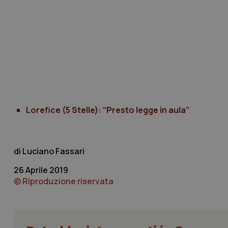
I cookie necessari con
e l'accesso alle aree 
Nome
VISITOR_PRIVACY_
Lorefice (5 Stelle): “Presto legge in aula”
CookieScriptConse
Luciano Fassari
26 Aprile 2019
© Riproduzione riservata
tracking-sites-ironf
tracking-enable
tracking-sites-ironf
session-id