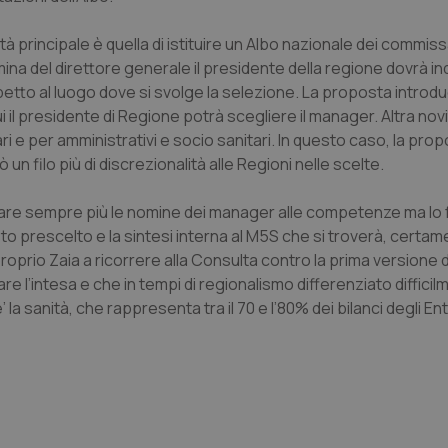
 principale è quella di istituire un Albo nazionale dei commissa
na del direttore generale il presidente della regione dovrà in
spetto al luogo dove si svolge la selezione. La proposta introd
ui il presidente di Regione potrà scegliere il manager. Altra novi
tari e per amministrativi e socio sanitari. In questo caso, la pro
ò un filo più di discrezionalità alle Regioni nelle scelte.
lare sempre più le nomine dei manager alle competenze ma lo
sto prescelto e la sintesi interna al M5S che si troverà, certa
roprio Zaia a ricorrere alla Consulta contro la prima versione 
 l’intesa e che in tempi di regionalismo differenziato difficil
la sanità, che rappresenta tra il 70 e l’80% dei bilanci degli Enti