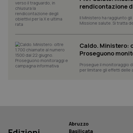
rendicontazione deg
Il Ministero ha raggiunto gl
__Secure-YNID
Missione salute. Si tratta dei
YSC
Caldo. Ministero: 
Proseguono monit
__Secure-
ROLLOUT_TOKEN
Prosegue il monitoraggio de
per limitare gli effetti dell
tracking-sites-
ironfish-tracking-
named-enable
Abruzzo
Edizioni
Basilicata