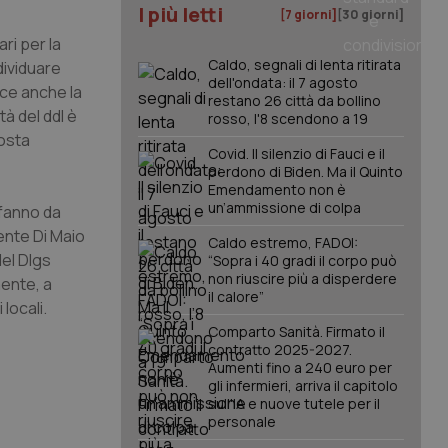
I più letti
[7 giorni]
[30 giorni]
ri per la
Caldo, segnali di lenta ritirata
dividuare
dell'ondata: il 7 agosto
uce anche la
restano 26 città da bollino
tà del ddl è
rosso, l'8 scendono a 19
posta
Covid. Il silenzio di Fauci e il
perdono di Biden. Ma il Quinto
Emendamento non è
un’ammissione di colpa
 fanno da
mente Di Maio
Caldo estremo, FADOI:
del Dlgs
“Sopra i 40 gradi il corpo può
non riuscire più a disperdere
mente, a
il calore”
 locali.
Comparto Sanità. Firmato il
contratto 2025-2027.
Aumenti fino a 240 euro per
gli infermieri, arriva il capitolo
sull'IA e nuove tutele per il
personale