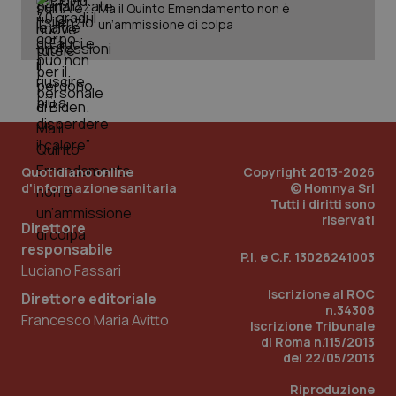
Ma il Quinto Emendamento non è
un’ammissione di colpa
PHPSESSID
Sessio
PHP.net
www.quotidianosanita.it
Quotidiano online
Copyright 2013-2026
d'informazione sanitaria
© Homnya Srl
Tutti i diritti sono
riservati
Direttore
responsabile
P.I. e C.F. 13026241003
Luciano Fassari
Iscrizione al ROC
Direttore editoriale
n.34308
Francesco Maria Avitto
Iscrizione Tribunale
di Roma n.115/2013
del 22/05/2013
Riproduzione