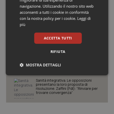
migliorare la tua esperienza di
Caldo. Ministero: oltre 1.700 chiamate
Salute orale & impianti
navigazione. Utilizzando il nostro sito web
al numero 1500 dal 22 giugno.
Proseguono monitoraggi e campagna
acconsenti a tutti i cookie in conformità
informativa
con la nostra policy per i cookie.
Leggi di
Sangue & coagulazione
più
Covid. Conte in Commissione: “Ho
Tiroide
consegnato documento anonimo su
mascherine contraffatte in Procura.
ACCETTA TUTTI
Diffido Palazzo Chigi dal pagare 100
milioni a Jc Electronics”
Tumore al seno
RIFIUTA
Decreto Pnrr. Ok definitivo del Senato:
Tumore ovarico
via libera al nuovo Policlinico Umberto
I e proroga antincendio per gli
MOSTRA DETTAGLI
ospedali
Tumori del Polmone & Testa Collo
Necessari
Statistici
Marketing
Sanità integrativa. Le opposizioni
presentano la loro proposta di
Tumori gastrointestinali
risoluzione. Zaffini (FdI): “Rinviare per
trovare convergenza”
Ulcera & Reflusso
Vaccini
Necessari
Statistici
Marketing