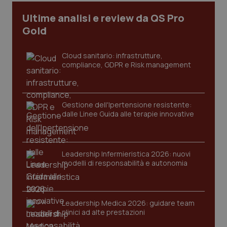
I cookie necessari contribuiscono a rendere fruibile il
Ultime analisi e review da QS Pro
sito web abilitandone funzionalità di base quali la
Gold
navigazione sulle pagine e l'accesso alle aree
protette del sito. Il sito web non è in grado di
funzionare correttamente senza questi cookie.
Cloud sanitario: infrastrutture,
Nome
Fornitore
/
Dominio
Scaden
compliance, GDPR e Risk management
VISITOR_PRIVACY_METADATA
5 mesi
YouTube
settim
.youtube.com
Gestione dell'Ipertensione resistente:
dalle Linee Guida alle terapie innovative
Leadership Infermieristica 2026: nuovi
modelli di responsabilità e autonomia
Leadership Medica 2026: guidare team
clinici ad alte prestazioni