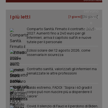
_ga
1 anno
Google LLC
I più letti
[7 giorni]
[30 giorni]
mes
.quotidianosanita.it
Comparto Sanità. Firmato il contratto 2025-
2027. Aumenti fino a 240 euro per gli
infermieri, arriva il capitolo sull'IA e nuove
tutele per il personale
Eclissi solare del 12 agosto 2026, come
osservarla in sicurezza
Contratto sanità, valorizzati gli infermieri ma
penalizzate le altre professioni
Caldo estremo, FADOI: “Sopra i 40 gradi il
corpo può non riuscire più a disperdere il
calore”
Covid. Il silenzio di Fauci e il perdono di Biden.