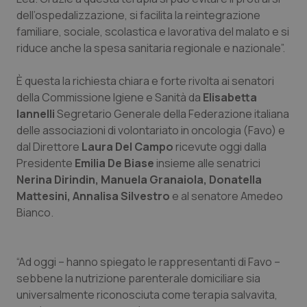
Calabria
Asma & BPCO
dell’ospedalizzazione, si facilita la reintegrazione
familiare, sociale, scolastica e lavorativa del malato e si
Campania
Car-T
riduce anche la spesa sanitaria regionale e nazionale”.
È questa la richiesta chiara e forte rivolta ai senatori
Emilia-Romagna
Colesterolo & coronaropatie
della Commissione Igiene e Sanità da
Elisabetta
Iannelli
Segretario Generale della Federazione italiana
Friuli Venezia Giulia
Dermatite Atopica
delle associazioni di volontariato in oncologia (Favo) e
dal Direttore
Laura Del Campo
ricevute oggi dalla
Lazio
Diabete & glucometri
Presidente
Emilia
De Biase
insieme alle senatrici
Nerina Dirindin, Manuela Granaiola, Donatella
Liguria
Disturbi dell’umore
Mattesini, Annalisa Silvestro
e al senatore Amedeo
Bianco.
Lombardia
Dolore
Marche
Donna & Salute
“Ad oggi – hanno spiegato le rappresentanti di Favo –
sebbene la nutrizione parenterale domiciliare sia
universalmente riconosciuta come terapia salvavita,
Molise
Epatiti