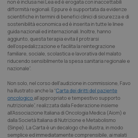
non è inclusa nei Lea ed è erogata con inaccettabili
difformità regionali. Eppure è supportata da evidenze
Piemonte
HIV
scientifiche in termini di benefici clinici di sicurezza e di
sostenibilità economica ed è inserita in tutte le linee
Provincia Autonoma di Bolzano
Infezioni & Febbre
guida nazionali ed internazionali. Inoltre, hanno
aggiunto, questa terapia evita il protrarsi
Provincia Autonoma di Trento
Ipertensione & Scompenso
dell’ospedalizzazione e facilita la reintegrazione
familiare, sociale, scolastica e lavorativa del malato
Puglia
Malattie rare
riducendo sensibilmente la spesa sanitaria regionale e
nazionale”.
Sardegna
Malattia di Crohn & Rettocolite Ulcerosa
Non solo, nel corso dell'audizione in commissione, Favo
ha illustrato anche la “
Sicilia
Neuroscienze & patologie neurodegenerative
Carta dei diritti del paziente
oncologico
all’appropriato e tempestivo supporto
nutrizionale”, realizzata dalla Federazione insieme
Toscana
Obesità
all’Associazione Italiana di Oncologia Medica (Aiom) e
dalla Società Italiana di Nutrizione e Metabolismo
Umbria
Oftalmologia
(Sinpe). La Carta è un decalogo che illustra, in modo
semplice ed immediatamente comprensibile, ai malati