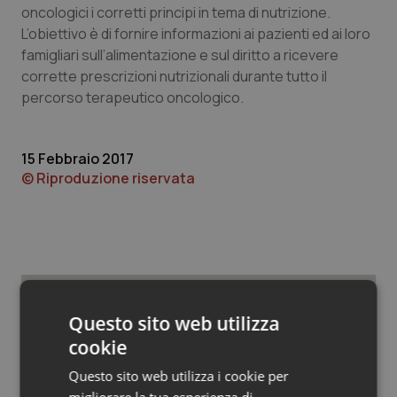
Valle D’Aosta
Oncodermatologia
oncologici i corretti principi in tema di nutrizione.
L’obiettivo è di fornire informazioni ai pazienti ed ai loro
Veneto
Oncoematologia
famigliari sull’alimentazione e sul diritto a ricevere
corrette prescrizioni nutrizionali durante tutto il
Oncologia & Nutrizione
percorso terapeutico oncologico.
Psoriasi & pelle
15 Febbraio 2017
© Riproduzione riservata
Quotidiano Cardiologia
Quotidiano Chirurgia
Quotidiano Oncologia
Questo sito web utilizza
Potrebbe interessarti in
Quotidiano Pediatria
cookie
Governo e Parlamento
Rene & patologie urogenitali
Questo sito web utilizza i cookie per