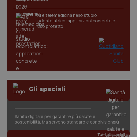
CookieScriptConsent
5 mesi
CookieScript
settim
www.quotidianosanita.it
AI e telemedicina nello studio
odontoiatrico: applicazioni concrete e
uso protetto
tracking-sites-ironfish-
www.quotidianosanita.it
4
Gli speciali
tracking-enable
settim
2 gior
Sanità digitale per garantire più salute e
tracking-sites-ironfish-
www.quotidianosanita.it
4
sostenibilità. Ma servono standard e condivisione
session-id
settim
2 gior
Tutti gli speciali