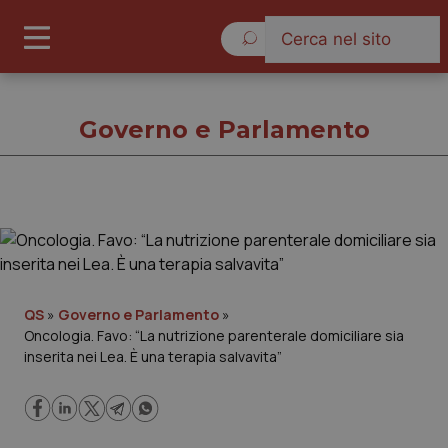
Venerdì 7 Agosto 2026
Governo e Parlamento
Governo e Parlamento
Cronache
QS
»
Governo e Parlamento
»
Oncologia. Favo: “La nutrizione parenterale domiciliare sia
Governo e Parlamento
inserita nei Lea. È una terapia salvavita”
Regioni e Asl
Lavoro e Professioni