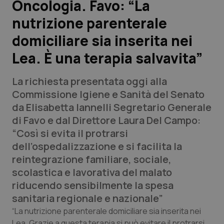
Oncologia. Favo: “La
nutrizione parenterale
Scienza e Farmaci
domiciliare sia inserita nei
Studi e Analisi
Lea. È una terapia salvavita”
Lettere al direttore
La richiesta presentata oggi alla
Commissione Igiene e Sanità del Senato
Edizioni Regionali
da Elisabetta Iannelli Segretario Generale
di Favo e dal Direttore Laura Del Campo:
QS Pro
“Così si evita il protrarsi
dell’ospedalizzazione e si facilita la
Professionisti Sanitari.AI
reintegrazione familiare, sociale,
scolastica e lavorativa del malato
Abruzzo
QS Pro Gold
riducendo sensibilmente la spesa
sanitaria regionale e nazionale”
QS Club
Newsletter
Basilicata
Artrite & artrosi
“La nutrizione parenterale domiciliare sia inserita nei
Lea. Grazie a questa terapia si può evitare il protrarsi