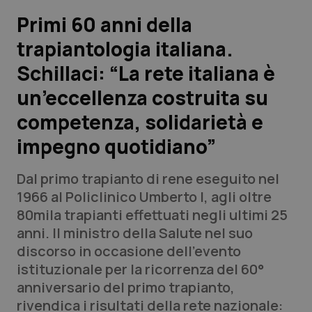
Primi 60 anni della
Scienza e Farmaci
trapiantologia italiana.
Schillaci: “La rete italiana è
Studi e Analisi
un’eccellenza costruita su
Lettere al direttore
competenza, solidarietà e
Edizioni Regionali
impegno quotidiano”
QS Pro
Dal primo trapianto di rene eseguito nel
1966 al Policlinico Umberto I, agli oltre
Professionisti Sanitari.AI
80mila trapianti effettuati negli ultimi 25
anni. Il ministro della Salute nel suo
discorso in occasione dell’evento
Abruzzo
QS Pro Gold
istituzionale per la ricorrenza del 60°
QS Club
Newsletter
anniversario del primo trapianto,
Basilicata
Artrite & artrosi
rivendica i risultati della rete nazionale: