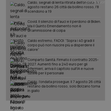
Caldo, segnali di lenta ritirata dell'ondata: il 7
agosto restano 26 città da bollino rosso, l'8
scendono a 19
Covid. Il silenzio di Fauci e il perdono di Biden.
Ma il Quinto Emendamento non è
un’ammissione di colpa
Caldo estremo, FADOI: “Sopra i 40 gradi il
corpo può non riuscire più a disperdere il
calore”
_ga_KM60CM4NPH
.quotidianosanita.it
1 anno
mes
Comparto Sanità. Firmato il contratto 2025-
2027. Aumenti fino a 240 euro per gli
infermieri, arriva il capitolo sull'IA e nuove
tutele per il personale
Caldo, l’ondata prosegue. Il 7 agosto 26 città
restano da bollino rosso, solo Bolzano torna
in giallo
Fornitore
/
Nome
Scadenza
Descrizion
Dominio
Nome
Fornitore
/
Dominio
Scadenza
Des
_ga_0VMQEQKQ1N
.quotidianosanita.it
1 anno 1
Questo