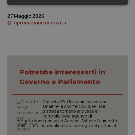
Necessari
Statistici
Marketing
27 Maggio 2026
© Riproduzione riservata
Necessari
Statistici
Marketing
I cookie necessari contribuiscono a rendere fruibile il
sito web abilitandone funzionalità di base quali la
navigazione sulle pagine e l'accesso alle aree
Potrebbe interessarti in
protette del sito. Il sito web non è in grado di
funzionare correttamente senza questi cookie.
Governo e Parlamento
Nome
Fornitore
/
Dominio
Scaden
VISITOR_PRIVACY_METADATA
5 mesi
YouTube
settim
Decreto PA. Un commissario per
.youtube.com
smaltire le scorte Covid, le liste
d’attesa tornano al Siveas e il
controllo sulle agende di
prenotazione passa ad Agenas. Saltano l’aumento
delle tariffe ospedaliere e la proroga dei gettonisti