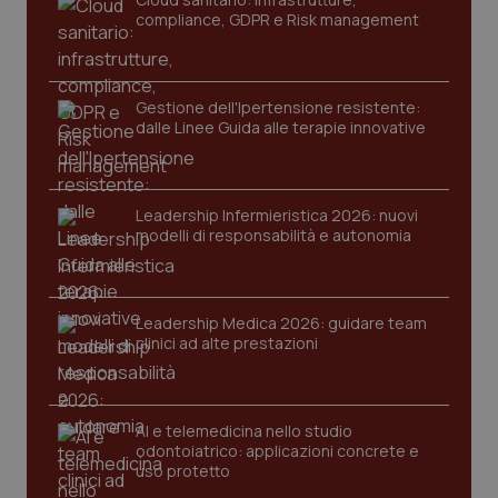
tracking-enable
settim
compliance, GDPR e Risk management
2 gior
Gestione dell'Ipertensione resistente:
tracking-sites-ironfish-
dalle Linee Guida alle terapie innovative
www.quotidianosanita.it
4
session-id
settim
2 gior
Leadership Infermieristica 2026: nuovi
modelli di responsabilità e autonomia
_ga
1 anno
Google LLC
mes
.quotidianosanita.it
Leadership Medica 2026: guidare team
clinici ad alte prestazioni
AI e telemedicina nello studio
odontoiatrico: applicazioni concrete e
uso protetto