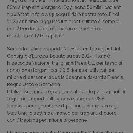
“Negli ultimi 25 anni, in Italia sono stati realizzati oltre
Valle D’Aosta
Oncodermatologia
80mila trapianti di organo. Oggi sono 50 mila i pazienti
trapiantati in follow up seguiti dalla nostra rete. E nel
Veneto
Oncoematologia
2025 abbiamo raggiunto il miglior risultato di sempre,
con 2.164 donazioni che hanno consentito di
Oncologia & Nutrizione
effettuare 4.697 trapianti”.
Psoriasi & pelle
Secondo l’ultimo rapporto
Newsletter Transplant
del
Consiglio d’Europa, basato su dati 2024, l’Italia è
Quotidiano Cardiologia
la seconda Nazione, tra i grandi Paesi UE, per tasso di
donazione d’organi, con 29,5 donatori utilizzati per
milione di persone, dopo la Spagna e davanti a Francia,
Quotidiano Chirurgia
Regno Unito e Germania.
L’Italia, risulta, inoltre, seconda al mondo per trapianti di
Quotidiano Oncologia
fegato in rapporto alla popolazione, con 28,8
trapianti per ogni milione di persone, dietro solo agli
Quotidiano Pediatria
Stati Uniti, e settima al mondo per trapianti di cuore,
con 7 trapianti per milione di persone.
Rene & patologie urogenitali