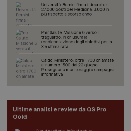
Università. Bernini firma il decreto:
27.000 posti per Medicina, 3.000 in
più rispetto a scorso anno
Pnrr Salute. Missione 6 verso il
traguardo, in chiusura la
rendicontazione degli obiettivi per la
X e ultima rata
CookieScriptConsent
5 mesi
CookieScript
Caldo. Ministero: oltre 1.700 chiamate
settim
www.quotidianosanita.it
al numero 1500 dal 22 giugno.
Proseguono monitoraggi e campagna
informativa
Ultime analisi e review da QS Pro
Gold
Cloud sanitario: infrastrutture,
tracking-sites-ironfish-
www.quotidianosanita.it
4