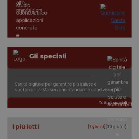
Gli speciali
Sanità digitale per garantire più salute e
PHPSESSID
Sessio
PHP.net
sostenibilità. Ma servono standard e condivisione
www.quotidianosanita.it
Tutti gli speciali
I più letti
[7 giorni]
[30 giorni]