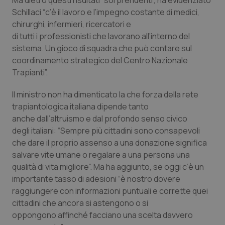
Ma dietro questi risultati “sorprendenti”, ha evidenziato
Salute orale & impianti
Schillaci “c’è il lavoro e l’impegno costante di medici,
chirurghi, infermieri, ricercatori e
di tutti i professionisti che lavorano all’interno del
Sangue & coagulazione
sistema. Un gioco di squadra che può contare sul
coordinamento strategico del Centro Nazionale
Tiroide
Trapianti”.
Tumore al seno
Il ministro non ha dimenticato la che forza della rete
trapiantologica italiana dipende tanto
Tumore ovarico
anche dall’altruismo e dal profondo senso civico
degli italiani: “Sempre più cittadini sono consapevoli
Tumori del Polmone & Testa Collo
che dare il proprio assenso a una donazione significa
salvare vite umane o regalare a una persona una
qualità di vita migliore”. Ma ha aggiunto, se oggi c’è un
Tumori gastrointestinali
importante tasso di adesioni “è nostro dovere
raggiungere con informazioni puntuali e corrette quei
Ulcera & Reflusso
cittadini che ancora si astengono o si
oppongono affinché facciano una scelta davvero
Vaccini