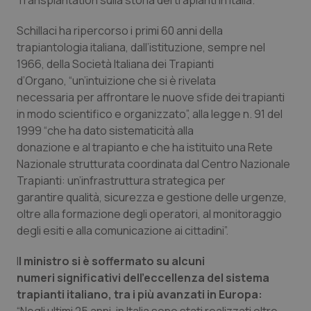
Transplantation
sulla storia dei trapianti in Italia.
Piemonte
HIV
Schillaci ha ripercorso i primi 60 anni della
trapiantologia italiana, dall’istituzione, sempre nel
Provincia Autonoma di Bolzano
Infezioni & Febbre
1966, della Società Italiana dei Trapianti
d’Organo, “un’intuizione che si è rivelata
Provincia Autonoma di Trento
Ipertensione & Scompenso
necessaria per affrontare le nuove sfide dei trapianti
in modo scientifico e organizzato”, alla legge n. 91 del
1999 “che ha dato sistematicità alla
Puglia
Malattie rare
donazione e al trapianto e che ha istituito una Rete
Nazionale strutturata coordinata dal Centro Nazionale
Sardegna
Malattia di Crohn & Rettocolite Ulcerosa
Trapianti: un’infrastruttura strategica per
garantire qualità, sicurezza e gestione delle urgenze,
Sicilia
Neuroscienze & patologie neurodegenerative
oltre alla formazione degli operatori, al monitoraggio
degli esiti e alla comunicazione ai cittadini”.
Toscana
Obesità
I
l ministro si è soffermato su alcuni
Umbria
Oftalmologia
numeri significativi dell’eccellenza del sistema
trapianti italiano, tra i più avanzati in Europa: