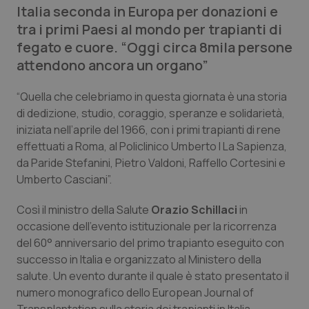
Italia seconda in Europa per donazioni e
Calabria
Asma & BPCO
tra i primi Paesi al mondo per trapianti di
fegato e cuore. “Oggi circa 8mila persone
Campania
Car-T
attendono ancora un organo”
Emilia-Romagna
Colesterolo & coronaropatie
“Quella che celebriamo in questa giornata è una storia
di dedizione, studio, coraggio, speranze e solidarietà,
Friuli Venezia Giulia
Dermatite Atopica
iniziata nell’aprile del 1966, con i primi trapianti di rene
effettuati a Roma, al Policlinico Umberto I La Sapienza,
Lazio
Diabete & glucometri
da Paride Stefanini, Pietro Valdoni, Raffello Cortesini e
Umberto Casciani”.
Liguria
Disturbi dell’umore
Così il ministro della Salute
Orazio Schillaci
in
Lombardia
Dolore
occasione dell’evento istituzionale per la ricorrenza
del 60° anniversario del primo trapianto eseguito con
successo in Italia e organizzato al Ministero della
Marche
Donna & Salute
salute. Un evento durante il quale è stato presentato il
numero monografico dello
European Journal of
Molise
Epatiti