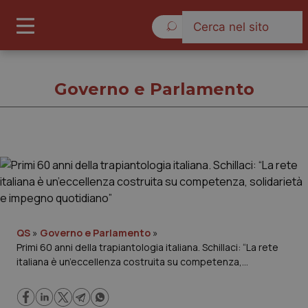
Sabato 8 Agosto 2026
Governo e Parlamento
Governo e Parlamento
Cronache
Governo e Parlamento
QS
»
Governo e Parlamento
»
Primi 60 anni della trapiantologia italiana. Schillaci: “La rete
italiana è un’eccellenza costruita su competenza,
Regioni e Asl
solidarietà e impegno quotidiano”
Lavoro e Professioni