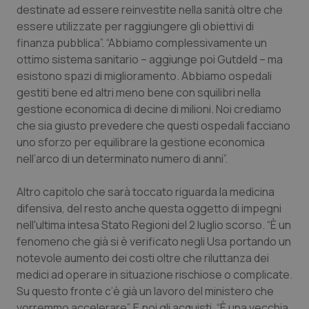
Valle D’Aosta
Oncodermatologia
destinate ad essere reinvestite nella sanità oltre che
essere utilizzate per raggiungere gli obiettivi di
Veneto
Oncoematologia
finanza pubblica”. “Abbiamo complessivamente un
ottimo sistema sanitario – aggiunge poi Gutdeld – ma
Oncologia & Nutrizione
esistono spazi di miglioramento. Abbiamo ospedali
gestiti bene ed altri meno bene con squilibri nella
gestione economica di decine di milioni. Noi crediamo
Psoriasi & pelle
che sia giusto prevedere che questi ospedali facciano
uno sforzo per equilibrare la gestione economica
Quotidiano Cardiologia
nell’arco di un determinato numero di anni”.
Quotidiano Chirurgia
Altro capitolo che sarà toccato riguarda la medicina
difensiva, del resto anche questa oggetto di impegni
Quotidiano Oncologia
nell'ultima intesa Stato Regioni del 2 luglio scorso. “È un
fenomeno che già si è verificato negli Usa portando un
Quotidiano Pediatria
notevole aumento dei costi oltre che riluttanza dei
medici ad operare in situazione rischiose o complicate.
Rene & patologie urogenitali
Su questo fronte c’è già un lavoro del ministero che
vorremmo accelerare”. E poi gli acquisti. “È una vecchia