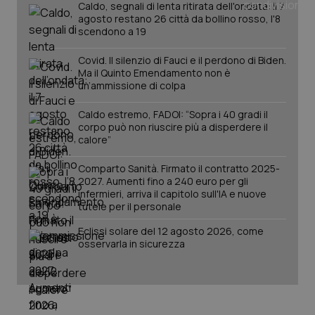
Caldo, segnali di lenta ritirata dell'ondata: il 7
agosto restano 26 città da bollino rosso, l'8
scendono a 19
Covid. Il silenzio di Fauci e il perdono di Biden.
Ma il Quinto Emendamento non è
un’ammissione di colpa
Caldo estremo, FADOI: “Sopra i 40 gradi il
corpo può non riuscire più a disperdere il
calore”
_ga_KM60CM4NPH
.quotidianosanita.it
1 anno
mes
Comparto Sanità. Firmato il contratto 2025-
2027. Aumenti fino a 240 euro per gli
infermieri, arriva il capitolo sull'IA e nuove
tutele per il personale
Eclissi solare del 12 agosto 2026, come
osservarla in sicurezza
Fornitore
/
Nome
Scadenza
Descrizion
Dominio
Nome
Fornitore
/
Dominio
Scadenza
Des
_ga_0VMQEQKQ1N
.quotidianosanita.it
1 anno 1
Questo