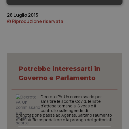
Necessari
Statistici
Marketing
26 Luglio 2015
© Riproduzione riservata
Necessari
Statistici
Marketing
I cookie necessari contribuiscono a rendere fruibile il
sito web abilitandone funzionalità di base quali la
navigazione sulle pagine e l'accesso alle aree
Potrebbe interessarti in
protette del sito. Il sito web non è in grado di
funzionare correttamente senza questi cookie.
Governo e Parlamento
Nome
Fornitore
/
Dominio
Scaden
VISITOR_PRIVACY_METADATA
5 mesi
YouTube
settim
Decreto PA. Un commissario per
.youtube.com
smaltire le scorte Covid, le liste
d’attesa tornano al Siveas e il
controllo sulle agende di
prenotazione passa ad Agenas. Saltano l’aumento
delle tariffe ospedaliere e la proroga dei gettonisti