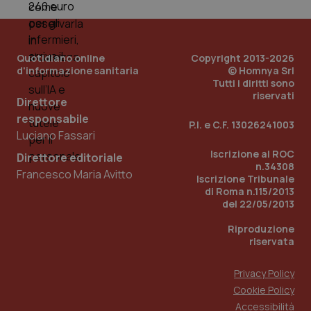
mese
cookie
VISITOR_INFO1_LIVE
5 mesi 4
Que
Google LLC
viene
settimane
imp
.youtube.com
utilizzato
You
da Google
ten
Analytics
pre
per
del
Quotidiano online
Copyright 2013-2026
mantener
vid
d'informazione sanitaria
© Homnya Srl
lo stato
inco
della
può
Tutti i diritti sono
sessione.
det
riservati
Direttore
vis
web
responsabile
uti
P.I. e C.F. 13026241003
nuo
Luciano Fassari
ver
dell
Iscrizione al ROC
Direttore editoriale
You
n.34308
Francesco Maria Avitto
Iscrizione Tribunale
__Secure-YNID
.youtube.com
5 mesi 4
Que
settimane
imp
di Roma n.115/2013
You
del 22/05/2013
ten
pre
del
Riproduzione
vid
riservata
inco
può
det
Privacy Policy
vis
web
Cookie Policy
uti
nuo
Accessibilità