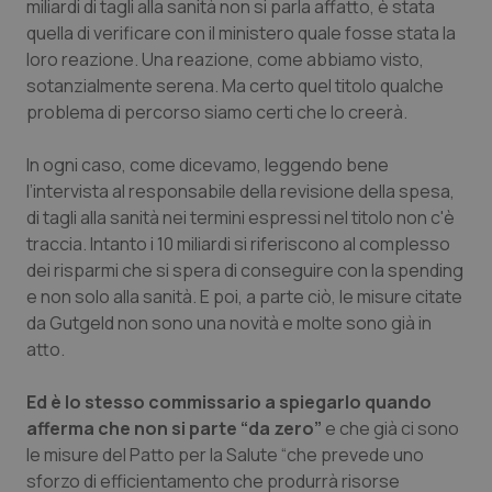
miliardi di tagli alla sanità non si parla affatto, è stata
quella di verificare con il ministero quale fosse stata la
Piemonte
HIV
loro reazione. Una reazione, come abbiamo visto,
sotanzialmente serena. Ma certo quel titolo qualche
Provincia Autonoma di Bolzano
Infezioni & Febbre
problema di percorso siamo certi che lo creerà.
Provincia Autonoma di Trento
Ipertensione & Scompenso
In ogni caso, come dicevamo, leggendo bene
l’intervista al responsabile della revisione della spesa,
Puglia
Malattie rare
di tagli alla sanità nei termini espressi nel titolo non c'è
traccia. Intanto i 10 miliardi si riferiscono al complesso
Sardegna
Malattia di Crohn & Rettocolite Ulcerosa
dei risparmi che si spera di conseguire con la spending
e non solo alla sanità. E poi, a parte ciò, le misure citate
da Gutgeld non sono una novità e molte sono già in
Sicilia
Neuroscienze & patologie neurodegenerative
atto.
Toscana
Obesità
Ed è lo stesso commissario a spiegarlo quando
afferma che non si parte “da zero”
e che già ci sono
Umbria
Oftalmologia
le misure del Patto per la Salute “che prevede uno
sforzo di efficientamento che produrrà risorse