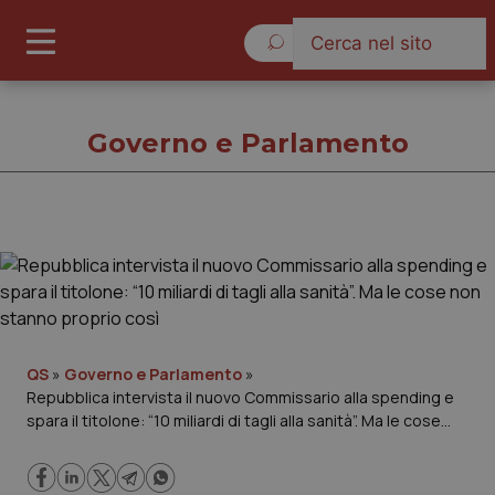
Venerdì 7 Agosto 2026
Governo e Parlamento
Governo e Parlamento
Cronache
Governo e Parlamento
QS
»
Governo e Parlamento
»
Repubblica intervista il nuovo Commissario alla spending e
spara il titolone: “10 miliardi di tagli alla sanità”. Ma le cose
Regioni e Asl
non stanno proprio così
Lavoro e Professioni