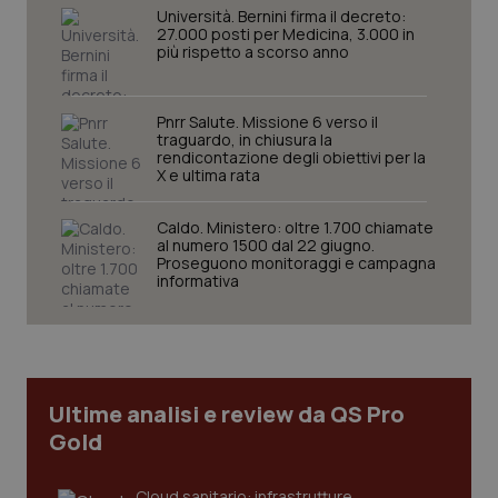
Università. Bernini firma il decreto:
27.000 posti per Medicina, 3.000 in
più rispetto a scorso anno
Pnrr Salute. Missione 6 verso il
traguardo, in chiusura la
rendicontazione degli obiettivi per la
X e ultima rata
CookieScriptConsent
5 mesi
CookieScript
Caldo. Ministero: oltre 1.700 chiamate
settim
www.quotidianosanita.it
al numero 1500 dal 22 giugno.
Proseguono monitoraggi e campagna
informativa
Ultime analisi e review da QS Pro
Gold
Cloud sanitario: infrastrutture,
tracking-sites-ironfish-
www.quotidianosanita.it
4