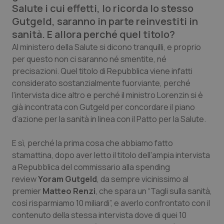
Salute i cui effetti, lo ricorda lo stesso
Calabria
Asma & BPCO
Gutgeld, saranno in parte reinvestiti in
sanità. E allora perché quel titolo?
Campania
Car-T
Al ministero della Salute si dicono tranquilli, e proprio
per questo non ci saranno né smentite, né
Emilia-Romagna
Colesterolo & coronaropatie
precisazioni. Quel titolo di
Repubblica
viene infatti
considerato sostanzialmente fuorviante, perché
Friuli Venezia Giulia
Dermatite Atopica
l'intervista dice altro e perché il ministro Lorenzin si è
già incontrata con Gutgeld per concordare il piano
Lazio
Diabete & glucometri
d'azione per la sanità in linea con il Patto per la Salute.
Liguria
Disturbi dell’umore
E sì, perché la prima cosa che abbiamo fatto
stamattina, dopo aver letto il titolo dell'ampia intervista
Lombardia
Dolore
a
Repubblica
del commissario alla spending
review
Yoram Gutgeld
, da sempre vicinissimo al
Marche
Donna & Salute
premier
Matteo Renzi
, che spara un “
Tagli sulla sanità,
così risparmiamo 10 miliardi
”, e averlo confrontato con il
contenuto della stessa intervista dove di quei 10
Molise
Epatiti