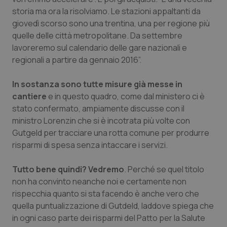
storia ma ora la risolviamo. Le stazioni appaltanti da
Salute orale & impianti
giovedì scorso sono una trentina, una per regione più
quelle delle città metropolitane. Da settembre
Sangue & coagulazione
lavoreremo sul calendario delle gare nazionali e
regionali a partire da gennaio 2016”.
Tiroide
In sostanza sono tutte misure già messe in
Tumore al seno
cantiere
e in questo quadro, come dal ministero ci è
stato confermato, ampiamente discusse con il
Tumore ovarico
ministro Lorenzin che si è incotrata più volte con
Gutgeld
per tracciare una rotta comune per produrre
Tumori del Polmone & Testa Collo
risparmi di spesa senza intaccare i servizi.
Tutto bene quindi? Vedremo
Tumori gastrointestinali
. Perché se quel titolo
non ha convinto neanche noi e certamente non
rispecchia quanto si sta facendo è anche vero che
Ulcera & Reflusso
quella puntualizzazione di Gutdeld, laddove spiega che
in ogni caso parte dei risparmi del Patto per la Salute
Vaccini