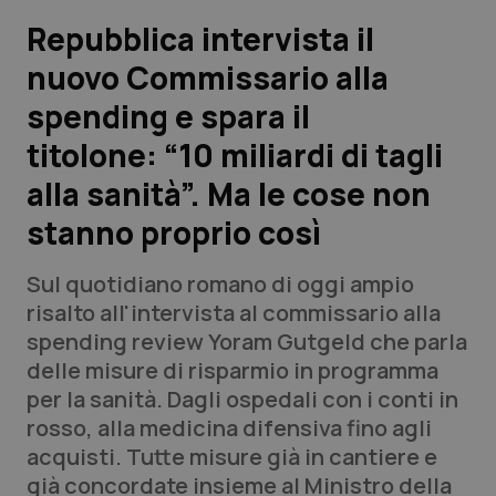
Repubblica intervista il
Scienza e Farmaci
nuovo Commissario alla
spending e spara il
Studi e Analisi
titolone: “10 miliardi di tagli
Lettere al direttore
alla sanità”. Ma le cose non
Edizioni Regionali
stanno proprio così
QS Pro
Sul quotidiano romano di oggi ampio
risalto all'intervista al commissario alla
Professionisti Sanitari.AI
spending review Yoram Gutgeld che parla
delle misure di risparmio in programma
per la sanità. Dagli ospedali con i conti in
Abruzzo
QS Pro Gold
rosso, alla medicina difensiva fino agli
QS Club
Newsletter
acquisti. Tutte misure già in cantiere e
Basilicata
Artrite & artrosi
già concordate insieme al Ministro della