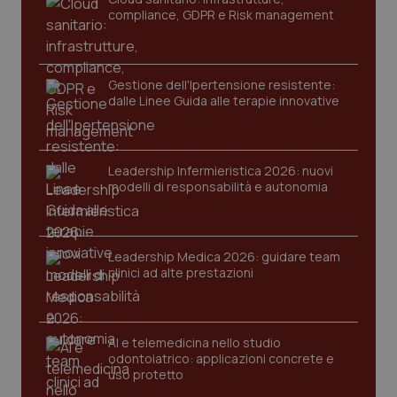
tracking-enable
settim
compliance, GDPR e Risk management
2 gior
Gestione dell'Ipertensione resistente:
dalle Linee Guida alle terapie innovative
tracking-sites-ironfish-
www.quotidianosanita.it
4
session-id
settim
2 gior
Leadership Infermieristica 2026: nuovi
modelli di responsabilità e autonomia
_ga
1 anno
Google LLC
mes
.quotidianosanita.it
Leadership Medica 2026: guidare team
clinici ad alte prestazioni
AI e telemedicina nello studio
odontoiatrico: applicazioni concrete e
uso protetto