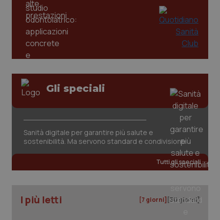
Gli speciali
Sanità digitale per garantire più salute e
PHPSESSID
Sessio
PHP.net
sostenibilità. Ma servono standard e condivisione
www.quotidianosanita.it
Tutti gli speciali
I più letti
[7 giorni]
[30 giorni]