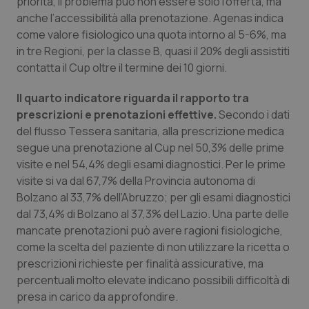
priorità, il problema può non essere solo l’offerta, ma
Necessari
Statistici
Marketing
anche l’accessibilità alla prenotazione. Agenas indica
I cookie necessari contribuiscono a rendere fruibile il
come valore fisiologico una quota intorno al 5-6%, ma
sito web abilitandone funzionalità di base quali la
in tre Regioni, per la classe B, quasi il 20% degli assistiti
navigazione sulle pagine e l'accesso alle aree
protette del sito. Il sito web non è in grado di
contatta il Cup oltre il termine dei 10 giorni.
funzionare correttamente senza questi cookie.
Nome
Fornitore
/
Dominio
Scaden
Il quarto indicatore riguarda il rapporto tra
prescrizioni e prenotazioni effettive.
Secondo i dati
VISITOR_PRIVACY_METADATA
5 mesi
YouTube
settim
.youtube.com
del flusso Tessera sanitaria, alla prescrizione medica
segue una prenotazione al Cup nel 50,3% delle prime
visite e nel 54,4% degli esami diagnostici. Per le prime
visite si va dal 67,7% della Provincia autonoma di
Bolzano al 33,7% dell’Abruzzo; per gli esami diagnostici
dal 73,4% di Bolzano al 37,3% del Lazio. Una parte delle
mancate prenotazioni può avere ragioni fisiologiche,
come la scelta del paziente di non utilizzare la ricetta o
prescrizioni richieste per finalità assicurative, ma
percentuali molto elevate indicano possibili difficoltà di
presa in carico da approfondire.