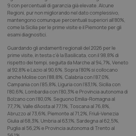
9 con percentuali di garanzia già elevate. Alcune
Regioni, pur non migliorando nel dato complessivo,
mantengono comunque percentuali superiori all’80%,
come la Sicilia per le prime visite e il Piemonte per gli
esami diagnostici.
Guardando gli andamenti regionali del 2026 per le
prime visite, in testa c’è la Basilicata, con il 98,8% di
rispetto dei tempi, seguita da Marche al 94,7%, Veneto
al 92,8% e Lazio al 90,6%. Sopra l’80% si collocano
anche Molise con l’88,8%, Calabria con l’87,0%,
Campania con l’85,8%, Liguria con l’83,1%, Sicilia con
l’80,6%, Lombardia con l’80,3% e Provincia autonoma di
Bolzano con l’80,0%. Seguono Emilia-Romagna al
77,7%, Valle d’Aosta al 77,1%, Toscana al 76,8%,
Abruzzo al 73,6%, Piemonte al 71,2%, Friuli-Venezia
Giulia al 68,3%, Umbria al 63,1%, Sardegna al 62,5%,
Puglia al 56,2% e Provincia autonoma di Trento al
56,1%.