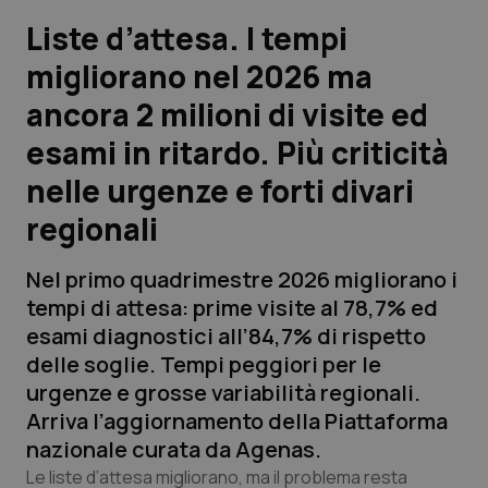
Liste d’attesa. I tempi
Scienza e Farmaci
migliorano nel 2026 ma
ancora 2 milioni di visite ed
Studi e Analisi
esami in ritardo. Più criticità
Lettere al direttore
nelle urgenze e forti divari
Edizioni Regionali
regionali
QS Pro
Nel primo quadrimestre 2026 migliorano i
tempi di attesa: prime visite al 78,7% ed
Professionisti Sanitari.AI
esami diagnostici all’84,7% di rispetto
delle soglie. Tempi peggiori per le
urgenze e grosse variabilità regionali.
Abruzzo
QS Pro Gold
Arriva l’aggiornamento della Piattaforma
QS Club
Newsletter
nazionale curata da Agenas.
Basilicata
Artrite & artrosi
Le liste d’attesa migliorano, ma il problema resta