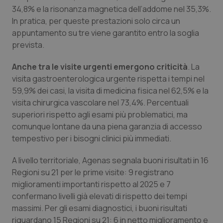
34,8% e la risonanza magnetica dell’addome nel 35,3%.
Salute orale & impianti
In pratica, per queste prestazioni solo circa un
appuntamento su tre viene garantito entro la soglia
Sangue & coagulazione
prevista.
Tiroide
Anche tra le visite urgenti emergono criticità
. La
visita gastroenterologica urgente rispetta i tempi nel
Tumore al seno
59,9% dei casi, la visita di medicina fisica nel 62,5% e la
visita chirurgica vascolare nel 73,4%. Percentuali
superiori rispetto agli esami più problematici, ma
Tumore ovarico
comunque lontane da una piena garanzia di accesso
tempestivo per i bisogni clinici più immediati.
Tumori del Polmone & Testa Collo
A livello territoriale, Agenas segnala buoni risultati in 16
Tumori gastrointestinali
Regioni su 21 per le prime visite: 9 registrano
miglioramenti importanti rispetto al 2025 e 7
Ulcera & Reflusso
confermano livelli già elevati di rispetto dei tempi
massimi. Per gli esami diagnostici, i buoni risultati
Vaccini
riguardano 15 Regioni su 21: 6 in netto miglioramento e