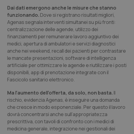
Dai dati emergono anche le misure che stanno
CookieScriptConsent
5 mesi
CookieScript
funzionando.
Dove si registrano risultati migliori,
settim
www.quotidianosanita.it
Agenas segnala interventi simultanei su più fronti:
centralizzazione delle agende, utilizzo dei
finanziamenti per remunerare lavoro aggiuntivo dei
medici, apertura di ambulatori e servizi diagnostici
anche nei weekend, recall dei pazienti per contrastare
le mancate presentazioni, software di intelligenza
artificiale per ottimizzare le agende e riutilizzare i posti
disponibili, app di prenotazione integrate con il
Fascicolo sanitario elettronico.
tracking-sites-ironfish-
www.quotidianosanita.it
4
Ma l’aumento dell’offerta, da solo, non basta.
Il
tracking-enable
settim
2 gior
rischio, evidenzia Agenas, è inseguire una domanda
che cresce in modo esponenziale. Per questo il lavoro
dovrà concentrarsi anche sull’appropriatezza
prescrittiva, con tavoli di confronto con i medici di
tracking-sites-ironfish-
www.quotidianosanita.it
4
session-id
settim
medicina generale, integrazione nei gestionali dei
2 gior