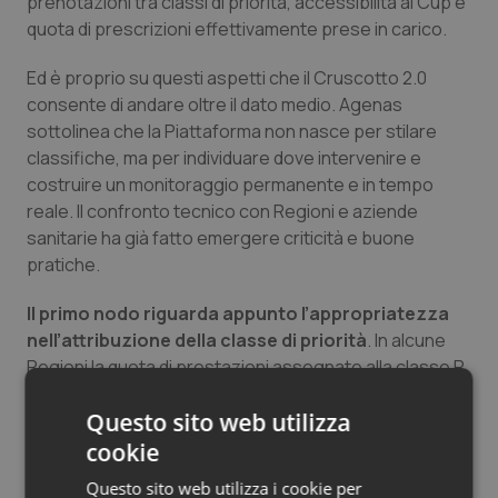
prenotazioni tra classi di priorità, accessibilità al Cup e
quota di prescrizioni effettivamente prese in carico.
Ed è proprio su questi aspetti che il Cruscotto 2.0
consente di andare oltre il dato medio. Agenas
sottolinea che la Piattaforma non nasce per stilare
classifiche, ma per individuare dove intervenire e
costruire un monitoraggio permanente e in tempo
reale. Il confronto tecnico con Regioni e aziende
sanitarie ha già fatto emergere criticità e buone
pratiche.
Il primo nodo riguarda appunto l’appropriatezza
nell’attribuzione della classe di priorità
. In alcune
Regioni la quota di prestazioni assegnate alla classe P
è molto elevata e non sempre coerente con il profilo
Questo sito web utilizza
della domanda. Su questo punto il confronto con le
Regioni dovrà chiarire se si tratta di differenze
cookie
organizzative, abitudini prescrittive, modalità di
Questo sito web utilizza i cookie per