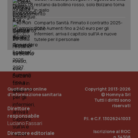
restano da bollino rosso, solo Bolzano torna
in giallo
Comparto Sanità. Firmato il contratto 2025-
2027. Aumenti fino a 240 euro per gli
infermieri, arriva il capitolo sull'IA e nuove
tutele per il personale
Quotidiano online
Copyright 2013-2026
d'informazione sanitaria
© Homnya Srl
Tutti i diritti sono
riservati
Direttore
responsabile
P.I. e C.F. 13026241003
Luciano Fassari
Iscrizione al ROC
Direttore editoriale
n.34308