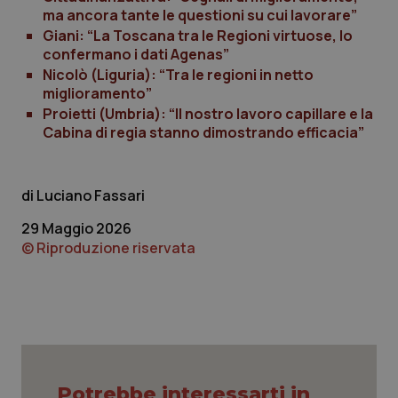
ma ancora tante le questioni su cui lavorare”
Giani: “La Toscana tra le Regioni virtuose, lo
_ga_KM60CM4NPH
.quotidianosanita.it
1 anno
confermano i dati Agenas”
mes
Nicolò (Liguria): “Tra le regioni in netto
miglioramento”
Proietti (Umbria): “Il nostro lavoro capillare e la
Cabina di regia stanno dimostrando efficacia”
Luciano Fassari
Fornitore
/
Nome
Scadenza
Descrizion
29 Maggio 2026
Dominio
Nome
Fornitore
/
Dominio
Scadenza
Des
© Riproduzione riservata
_ga_0VMQEQKQ1N
.quotidianosanita.it
1 anno 1
Questo
mese
cookie
VISITOR_INFO1_LIVE
5 mesi 4
Que
Google LLC
viene
settimane
imp
.youtube.com
utilizzato
You
da Google
ten
Analytics
pre
per
del
mantener
vid
lo stato
inco
della
può
sessione.
det
Potrebbe interessarti in
vis