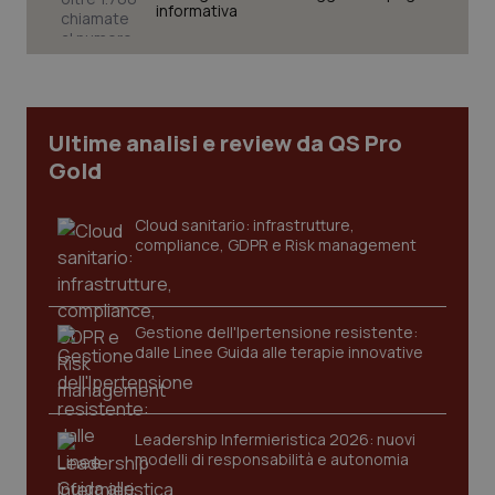
__Secure-
informativa
.youtube.com
5 mesi 4
Que
ROLLOUT_TOKEN
settimane
imp
You
ges
del
e d
per
del
ute
Ultime analisi e review da QS Pro
Gold
tracking-sites-
www.quotidianosanita.it
4
Que
ironfish-tracking-
settimane
imp
named-enable
2 giorni
dal
per 
Cloud sanitario: infrastrutture,
sis
sol
compliance, GDPR e Risk management
ute
ide
Wel
Gestione dell'Ipertensione resistente:
dalle Linee Guida alle terapie innovative
Leadership Infermieristica 2026: nuovi
modelli di responsabilità e autonomia