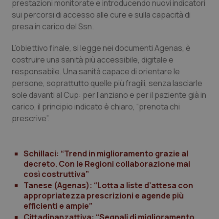
prestazioni monitorate e introducendo nuovi indicatori
sui percorsi di accesso alle cure e sulla capacità di
presa in carico del Ssn.
L’obiettivo finale, si legge nei documenti Agenas, è
costruire una sanità più accessibile, digitale e
PHPSESSID
Sessio
PHP.net
responsabile. Una sanità capace di orientare le
www.quotidianosanita.it
persone, soprattutto quelle più fragili, senza lasciarle
sole davanti al Cup: per l’anziano e per il paziente già in
carico, il principio indicato è chiaro, “prenota chi
prescrive”.
Schillaci: “Trend in miglioramento grazie al
decreto. Con le Regioni collaborazione mai
così costruttiva”
Tanese (Agenas): “Lotta a liste d’attesa con
appropriatezza prescrizioni e agende più
efficienti e ampie”
Cittadinanzattiva: “Segnali di miglioramento,