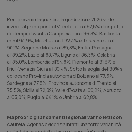
Per gli esami diagnostici, la graduatoria 2026 vede
invece al primo posto il Veneto, con il 97,6% di rispetto
dei tempi, davanti a Campania con il 96,3%, Basilicata
con il 94,9%, Marche con il 92,4% e Toscana con il
90,1%. Seguono Molise all’89,8%, Emilia-Romagna
all’89,2%, Lazio all’88,7%, Liguria all’86,3%, Calabria
all’85,0%, Lombardia all’84,8%, Piemonte all’81,3% e
Friuli-Venezia Giulia all’80,4%. Sotto la soglia dell’80% si
collocano Provincia autonoma di Bolzano al 77,5%,
Sardegna al 77,3%, Provincia autonoma di Trento al
75,5%, Sicilia al 72,8%, Valle d’Aosta al 69,2%, Abruzzo
al 65,0%, Puglia al 64,1% e Umbria al 62,8%.
Ma proprio gli andamenti regionali vanno letti con
cautela
. Agenas evidenzia infatti una forte variabilità
nell’attribuzione della classe di priorità P, quella