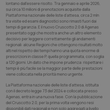
lontano dall’essere risolto. Tra gennaio e aprile 2026,
Calabria
Asma & BPCO
sui circa 10 milioni di prenotazioni acquisite dalla
Piattaforma nazionale delle liste d’attesa, circa 2 mln
Campania
Car-T
tra visite ed esami diagnostici sono rimasti fuori dai
tempi di garanzia. E il nuovo Cruscotto 2.0 di Agenas
Emilia-Romagna
Colesterolo & coronaropatie
presentato oggi che mostra anche un altro elemento
decisivo per leggere correttamente gli andamenti
Friuli Venezia Giulia
Dermatite Atopica
regionali: alcune Regioni che ottengono risultati molto
alti nel rispetto dei tempi hanno una quota enorme di
Lazio
Diabete & glucometri
prescrizioni in classe P, quella programmata, con soglia
a 120 giorni. Un dato che impone prudenza: rispettare i
Liguria
Disturbi dell’umore
tempi è più facile se la maggior parte delle prestazioni
viene collocata nella priorità meno urgente.
Lombardia
Dolore
La Piattaforma nazionale delle liste d’attesa, istituita
con il decreto legge 73 del 2024 e collocata presso
Marche
Donna & Salute
Agenas, entra in una nuova fase. Con la pubblicazione
del Cruscotto 2.0, per la prima volta vengono resi
Molise
Epatiti
disponibili dati regionali e non solo aggregati a livello