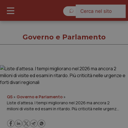
Domenica 9 Agosto 2026
Governo e Parlamento
Governo e Parlamento
Cronache
Governo e Parlamento
QS
»
Governo e Parlamento
»
Liste d’attesa. I tempi migliorano nel 2026 ma ancora 2
milioni di visite ed esami in ritardo. Più criticità nelle urgenze
Regioni e Asl
e forti divari regionali
Lavoro e Professioni