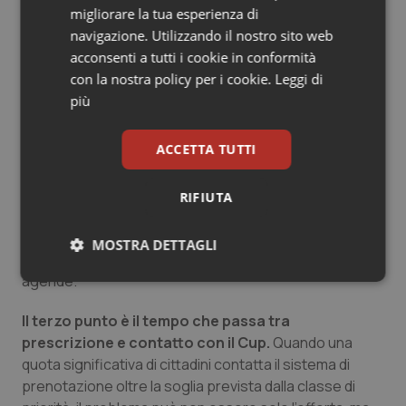
codifica o reali differenze epidemiologiche e
migliorare la tua esperienza di
assistenziali.
navigazione. Utilizzando il nostro sito web
acconsenti a tutti i cookie in conformità
Il secondo elemento riguarda la distanza tra
con la nostra policy per i cookie.
Leggi di
appuntamento proposto e appuntamento
più
accettato.
A livello nazionale, nel 20% dei casi
l’appuntamento effettivamente accettato va oltre i
tempi massimi, pur a fronte di una prima disponibilità
ACCETTA TUTTI
proposta entro soglia. Il paziente può naturalmente
rifiutare la data per ragioni personali, per scegliere una
RIFIUTA
struttura più vicina o un professionista specifico. Ma
percentuali molto alte di appuntamenti accettati oltre
MOSTRA DETTAGLI
soglia possono segnalare criticità nella gestione delle
agende.
Necessari
Statistici
Marketing
Il terzo punto è il tempo che passa tra
prescrizione e contatto con il Cup.
Quando una
quota significativa di cittadini contatta il sistema di
prenotazione oltre la soglia prevista dalla classe di