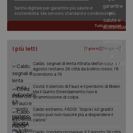
Sanità digitale per garantire più salute e
sostenibilità. Ma servono standard e condivisione
Tutti gli speciali
I più letti
[7 giorni]
[30 giorni]
Caldo, segnali di lenta ritirata dell'ondata: il 7
agosto restano 26 città da bollino rosso, l'8
scendono a 19
Covid. Il silenzio di Fauci e il perdono di Biden.
Ma il Quinto Emendamento non è
un’ammissione di colpa
Caldo estremo, FADOI: “Sopra i 40 gradi il
corpo può non riuscire più a disperdere il
calore”
Caldo, l’ondata prosegue. Il 7 agosto 26 città