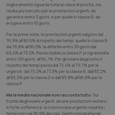
Valle D’Aosta
Oncodermatologia
miglioramento riguarda tutte le classi di priorità, ma
risulta più marcato per le prestazioni urgenti, da
Veneto
Oncoematologia
garantire entro 3 giorni, e per quelle in classe B, da
erogare entro 10 giorni.
Oncologia & Nutrizione
Per le prime visite, le prestazioni urgenti salgono dal
76,9% all’80,6% di rispetto dei tempi; quelle in classe B
Psoriasi & pelle
dal 76,8% all’80,2%; le differite entro 30 giorni dal
69,4% al 73,2%. Resta stabile la classe P, programmata
Quotidiano Cardiologia
entro 120 giorni, all’84,7%. Per gli esami diagnostici il
rispetto dei tempi passa dal 72,4% al 75,7% per le
Quotidiano Chirurgia
urgenze, dal 75,2% al 77,3% per la classe B, dall’83,2%
all’85,3% per la classe D e dall’85,8% all’86,8% per la
Quotidiano Oncologia
classe P.
Quotidiano Pediatria
Ma la media nazionale non racconta tutto
. Sul
fronte degli esami urgenti, alcune prestazioni restano
in forte sofferenza: la colonscopia urgente rispetta i
Rene & patologie urogenitali
tempi solo nel 36,9% dei casi, l’elettromiografia nel