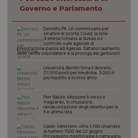
web
uti
Governo e Parlamento
nuo
ver
dell
You
Decreto PA. Un commissario per
__Secure-YNID
.youtube.com
5 mesi 4
Que
smaltire le scorte Covid, le liste
settimane
imp
d’attesa tornano al Siveas e il
You
controllo sulle agende di
ten
prenotazione passa ad Agenas. Saltano l’aumento
pre
delle tariffe ospedaliere e la proroga dei gettonisti
del
vid
inco
può
Università. Bernini firma il decreto:
det
27.000 posti per Medicina, 3.000 in
vis
più rispetto a scorso anno
web
uti
nuo
ver
Pnrr Salute. Missione 6 verso il
dell
You
traguardo, in chiusura la
rendicontazione degli obiettivi per la
YSC
Sessione
Que
Google LLC
X e ultima rata
imp
.youtube.com
You
ten
Caldo. Ministero: oltre 1.700 chiamate
vis
al numero 1500 dal 22 giugno.
vid
Proseguono monitoraggi e campagna