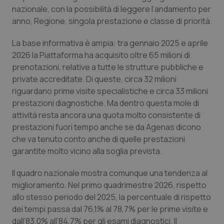
nazionale, con la possibilità di leggere l’andamento per
Piemonte
HIV
anno, Regione, singola prestazione e classe di priorità.
La base informativa è ampia: tra gennaio 2025 e aprile
Provincia Autonoma di Bolzano
Infezioni & Febbre
2026 la Piattaforma ha acquisito oltre 65 milioni di
prenotazioni, relative a tutte le strutture pubbliche e
Provincia Autonoma di Trento
Ipertensione & Scompenso
private accreditate. Di queste, circa 32 milioni
riguardano prime visite specialistiche e circa 33 milioni
Puglia
Malattie rare
prestazioni diagnostiche. Ma dentro questa mole di
attività resta ancora una quota molto consistente di
Sardegna
Malattia di Crohn & Rettocolite Ulcerosa
prestazioni fuori tempo anche se da Agenas dicono
che va tenuto conto anche di quelle prestazioni
Sicilia
Neuroscienze & patologie neurodegenerative
garantite molto vicino alla soglia prevista.
Il quadro nazionale mostra comunque una tendenza al
Toscana
Obesità
miglioramento. Nel primo quadrimestre 2026, rispetto
allo stesso periodo del 2025, la percentuale di rispetto
Umbria
Oftalmologia
dei tempi passa dal 76,1% al 78,7% per le prime visite e
dall’83,0% all’84,7% per gli esami diagnostici. Il