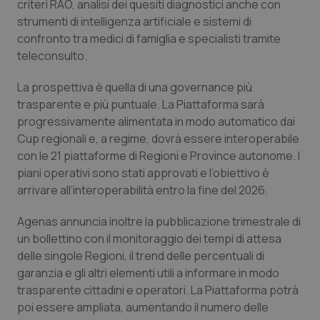
criteri RAO, analisi dei quesiti diagnostici anche con
strumenti di intelligenza artificiale e sistemi di
confronto tra medici di famiglia e specialisti tramite
_ga
1 anno
Google LLC
teleconsulto.
mes
.quotidianosanita.it
La prospettiva è quella di una governance più
trasparente e più puntuale. La Piattaforma sarà
progressivamente alimentata in modo automatico dai
Cup regionali e, a regime, dovrà essere interoperabile
con le 21 piattaforme di Regioni e Province autonome. I
piani operativi sono stati approvati e l’obiettivo è
arrivare all’interoperabilità entro la fine del 2026.
Agenas annuncia inoltre la pubblicazione trimestrale di
un bollettino con il monitoraggio dei tempi di attesa
delle singole Regioni, il trend delle percentuali di
garanzia e gli altri elementi utili a informare in modo
trasparente cittadini e operatori. La Piattaforma potrà
poi essere ampliata, aumentando il numero delle