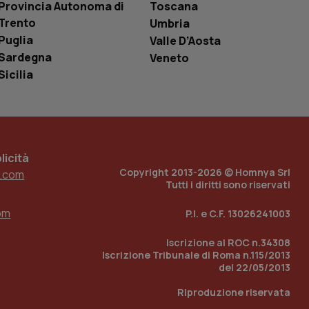
Provincia Autonoma di
Toscana
è un numero
o in cui viene
Trento
Umbria
r il sito, ma un
Puglia
tato di accesso per
Valle D’Aosta
Sardegna
Veneto
a Google Analytics
Sicilia
sione.
 tenere traccia
icità
i Youtube incorporati
tics per mantenere
tore del sito web sta
Copyright 2013-2026 © Homnya Srl
.com
ell'interfaccia di
Tutti i diritti sono riservati
 tenere traccia
om
P.I. e C.F. 13026241003
i Youtube incorporati
tore del sito web sta
ell'interfaccia di
Iscrizione al ROC n.34308
Iscrizione Tribunale di Roma n.115/2013
del 22/05/2013
 tenere traccia
Riproduzione riservata
r la gestione
one dell’esperienza