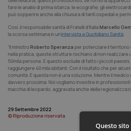
telemedicina, questi professionisti, se forniti di apparecch
fare le analisi di prima istanza, le ecografie, gli elettro
può sopperire anche alla chiusura di tanti ospedali e perme
Cosi, il responsabile sanità di Fratelli d’Italia
Marcello Ge
la scorsa settimana in un’
intervista a
Quotidiano Sanità
.
“Il ministro
Roberto Speranza
per potenziare il territorio
nella pratica, queste strutture rischiano di non realizzare
50mila persone. E questo esclude di fatto i piccoli paesin
raggiungere 40 mila abitanti. Con il risultato che per alcuni
comunità. E questa non è una soluzione. Mentre il medico di
davvero prossima. Noi vogliamo investire in professionis
macchia di leopardo, aggravata anche della regionalizzazi
29 Settembre 2022
© Riproduzione riservata
Questo sito 