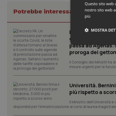
Questo sito web ut
nostro sito web ac
Potrebbe interessarti in Govern
più
MOSTRA DET
Decreto PA. Un com
d’attesa tornano al
passa ad Agenas. S
Neces
proroga dei getton
Il Consiglio dei Ministri ha 
misure urgenti per la funzio
Università. Bernini
più rispetto a sco
I cookie necessari con
e l'accesso alle aree 
Il Ministro dell'Università e
Nome
disponibili per l'immatricolazione ai corsi di laurea magistrale
VISITOR_PRIVACY_