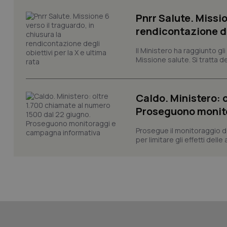
Pnrr Salute. Missio
rendicontazione deg
CookieScriptConse
Il Ministero ha raggiunto gl
Missione salute. Si tratta dei
tracking-sites-ironf
tracking-enable
Caldo. Ministero: 
Proseguono monit
tracking-sites-ironf
session-id
Prosegue il monitoraggio de
per limitare gli effetti dell
_ga
PHPSESSID