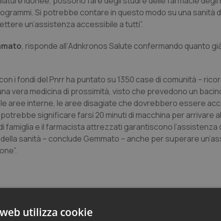
iature idonee, possono fare degli studi e delle farmacie degli 
cardiogrammi. Si potrebbe contare in questo modo su una sanità 
ttere un’assistenza accessibile a tutti”.
mmato
, risponde all’
Adnkronos Salute
confermando quanto già
 con i fondi del Pnrr ha puntato su 1350 case di comunità – rico
 una vera medicina di prossimità, visto che prevedono un bacino
i, le aree interne, le aree disagiate che dovrebbero essere ac
 potrebbe significare farsi 20 minuti di macchina per arrivare al
 famiglia e il farmacista attrezzati garantiscono l’assistenza 
ti della sanità – conclude Gemmato – anche per superare un’as
one”.
web utilizza cookie