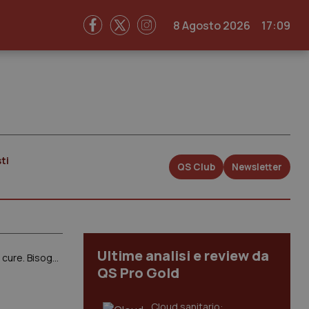
8 Agosto 2026
17:09
ti
QS Club
Newsletter
Ultime analisi e review da
Riforma cure primarie. Gemmato (FdI): “No alle Case di Comunità, non garantiscono la prossimità delle cure. Bisogna invece puntare di più sui medici di famiglia e i farmacisti”
QS Pro Gold
Cloud sanitario: