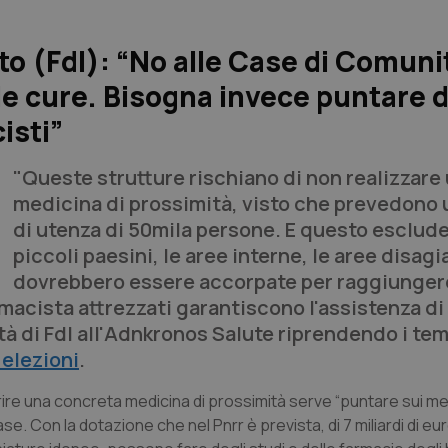
o (FdI): “No alle Case di Comuni
le cure. Bisogna invece puntare d
isti”
"Queste strutture rischiano di non realizzare
medicina di prossimità, visto che prevedono 
di utenza di 50mila persone. E questo esclude 
piccoli paesini, le aree interne, le aree disag
dovrebbero essere accorpate per raggiunger
armacista attrezzati garantiscono l'assistenza di
 di FdI all'
Adnkronos Salute
riprendendo i tem
 elezioni
.
ffrire una concreta medicina di prossimità serve “puntare sui med
ase. Con la dotazione che nel Pnrr è prevista, di 7 miliardi di eur