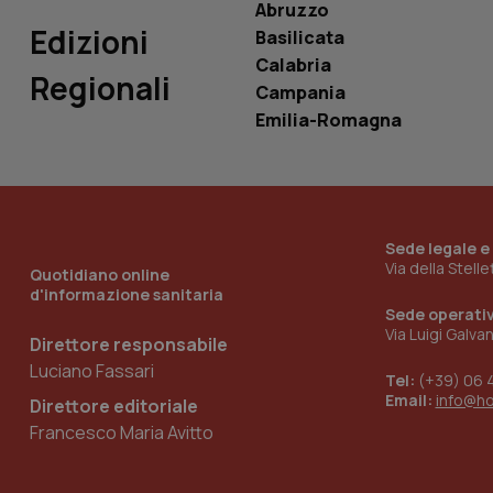
Abruzzo
Edizioni
Basilicata
Calabria
Regionali
Campania
_ga_KM60CM4NPH
Emilia-Romagna
Nome
Nome
VISITOR_INFO1_LIV
Sede legale e
_ga_0VMQEQKQ1N
Via della Stell
Quotidiano online
d'informazione sanitaria
Sede operati
Via Luigi Galva
__Secure-YNID
Direttore responsabile
Luciano Fassari
Tel:
(+39) 06 
Email:
info@h
Direttore editoriale
YSC
Francesco Maria Avitto
__Secure-
ROLLOUT_TOKEN