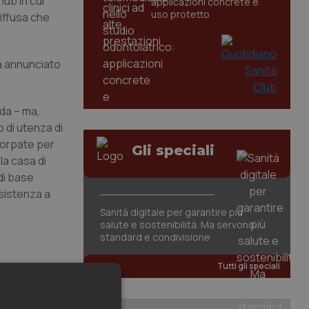
hub in cui
applicazioni concrete e
uso protetto
diffusa che
 annunciato
rda – ma,
 di utenza di
corpate per
Gli speciali
la casa di
di base
sistenza a
Sanità digitale per garantire più
salute e sostenibilità. Ma servono
standard e condivisione
Tutti gli speciali