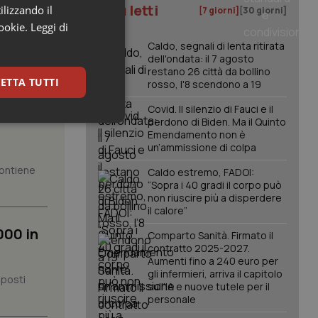
I più letti
ilizzando il
[7 giorni]
[30 giorni]
cookie.
Leggi di
Caldo, segnali di lenta ritirata
dell'ondata: il 7 agosto
restano 26 città da bollino
ETTA TUTTI
rosso, l'8 scendono a 19
ione
Covid. Il silenzio di Fauci e il
perdono di Biden. Ma il Quinto
keting
Emendamento non è
un’ammissione di colpa
 contiene
Caldo estremo, FADOI:
“Sopra i 40 gradi il corpo può
non riuscire più a disperdere
il calore”
000 in
Comparto Sanità. Firmato il
contratto 2025-2027.
igazione sulle pagine
Aumenti fino a 240 euro per
kie.
gli infermieri, arriva il capitolo
 posti
sull'IA e nuove tutele per il
personale
er memorizzare le
utente per la loro