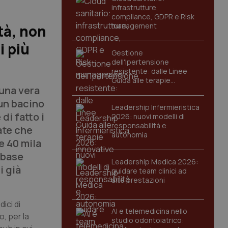
infrastrutture,
compliance, GDPR e Risk
management
tà, non
i più
Gestione
dell'Ipertensione
resistente: dalle Linee
Guida alle terapie
 una vera
innovative
un bacino
Leadership Infermieristica
di fatto i
2026: nuovi modelli di
responsabilità e
iate che
autonomia
e 40 mila
 base
Leadership Medica 2026:
i già
guidare team clinici ad
alte prestazioni
ici di
AI e telemedicina nello
o, per la
studio odontoiatrico: