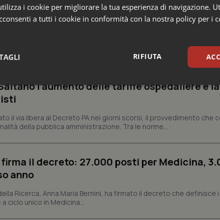
ilizza i cookie per migliorare la tua esperienza di navigazione. Ut
consenti a tutti i cookie in conformità con la nostra policy per i 
o e Parlamento
RIFIUTA
TAGLI
ACC
missario per smaltire le scorte Covid, le liste
 Siveas e il controllo sulle agende di prenotaz
altano l’aumento delle tariffe ospedaliere e la
sari
Statistici
Mar
isti
dato il via libera al Decreto PA nei giorni scorsi, il provvedimento che
nalità della pubblica amministrazione. Tra le norme...
Necessari
Statistici
Marketing
 firma il decreto: 27.000 posti per Medicina, 3.
rso anno
tribuiscono a rendere fruibile il sito web abilitandone funzionalità di base quali la nav
protette del sito. Il sito web non è in grado di funzionare correttamente senza questi coo
 della Ricerca, Anna Maria Bernini, ha firmato il decreto che definisce i
Fornitore
/
Dominio
Scadenza
Descrizione
 a ciclo unico in Medicina...
METADATA
5 mesi 4
Questo cookie viene utilizzato p
YouTube
settimane
scelte di consenso e privacy dell'
.youtube.com