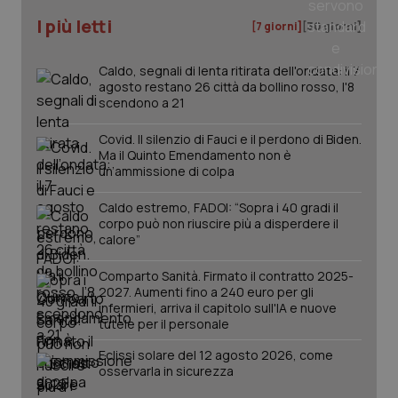
I più letti
[7 giorni]
[30 giorni]
Caldo, segnali di lenta ritirata dell'ondata: il 7
PHPSESSID
Sessio
PHP.net
agosto restano 26 città da bollino rosso, l'8
www.quotidianosanita.it
scendono a 21
Covid. Il silenzio di Fauci e il perdono di Biden.
Ma il Quinto Emendamento non è
un’ammissione di colpa
Caldo estremo, FADOI: “Sopra i 40 gradi il
corpo può non riuscire più a disperdere il
calore”
Comparto Sanità. Firmato il contratto 2025-
2027. Aumenti fino a 240 euro per gli
infermieri, arriva il capitolo sull'IA e nuove
tutele per il personale
Eclissi solare del 12 agosto 2026, come
osservarla in sicurezza