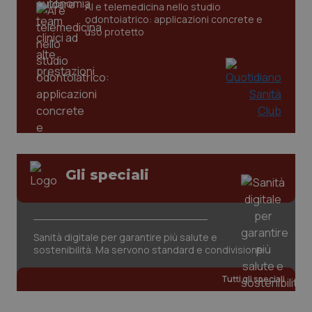
AI e telemedicina nello studio
odontoiatrico: applicazioni concrete e
_ga
1 anno
Google LLC
uso protetto
mes
.quotidianosanita.it
Gli speciali
Sanità digitale per garantire più salute e
sostenibilità. Ma servono standard e condivisione
Tutti gli speciali