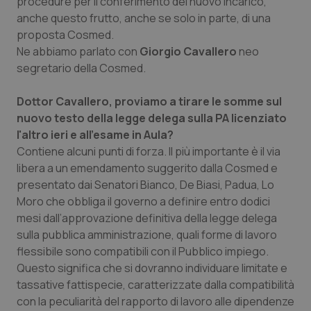
procedure per il conferimento del nuovo incarico,
anche questo frutto, anche se solo in parte, di una
Piemonte
HIV
proposta Cosmed.
Ne abbiamo parlato con
Giorgio Cavallero
neo
Provincia Autonoma di Bolzano
Infezioni & Febbre
segretario della Cosmed.
Provincia Autonoma di Trento
Ipertensione & Scompenso
Dottor Cavallero, proviamo a tirare le somme sul
nuovo testo della legge delega sulla PA licenziato
Puglia
Malattie rare
l'altro ieri e all'esame in Aula?
Contiene alcuni punti di forza. Il più importante è il via
libera a un emendamento suggerito dalla Cosmed e
Sardegna
Malattia di Crohn & Rettocolite Ulcerosa
presentato dai Senatori Bianco, De Biasi, Padua, Lo
Moro che obbliga il governo a definire entro dodici
Sicilia
Neuroscienze & patologie neurodegenerative
mesi dall’approvazione definitiva della legge delega
sulla pubblica amministrazione, quali forme di lavoro
Toscana
Obesità
flessibile sono compatibili con il Pubblico impiego.
Questo significa che si dovranno individuare limitate e
Umbria
Oftalmologia
tassative fattispecie, caratterizzate dalla compatibilità
con la peculiarità del rapporto di lavoro alle dipendenze