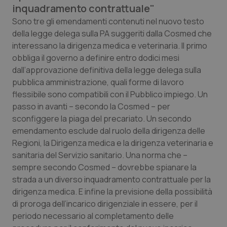
inquadramento contrattuale"
Calabria
Asma & BPCO
Sono tre gli emendamenti contenuti nel nuovo testo
della legge delega sulla PA suggeriti dalla Cosmed che
Campania
Car-T
interessano la dirigenza medica e veterinaria. Il primo
obbliga il governo a definire entro dodici mesi
Emilia-Romagna
Colesterolo & coronaropatie
dall’approvazione definitiva della legge delega sulla
pubblica amministrazione, quali forme di lavoro
Friuli Venezia Giulia
Dermatite Atopica
flessibile sono compatibili con il Pubblico impiego. Un
passo in avanti – secondo la Cosmed – per
Lazio
Diabete & glucometri
sconfiggere la piaga del precariato. Un secondo
emendamento esclude dal ruolo della dirigenza delle
Liguria
Disturbi dell’umore
Regioni, la Dirigenza medica e la dirigenza veterinaria e
sanitaria del Servizio sanitario. Una norma che –
Lombardia
Dolore
sempre secondo Cosmed – dovrebbe spianare la
strada a un diverso inquadramento contrattuale per la
dirigenza medica. E infine la previsione della possibilità
Marche
Donna & Salute
di proroga dell’incarico dirigenziale in essere, per il
periodo necessario al completamento delle
Molise
Epatiti