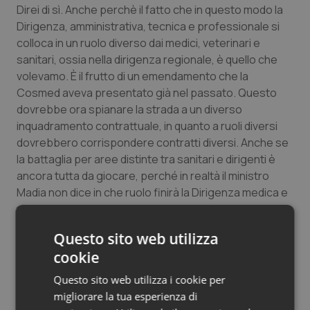
Direi di sì. Anche perchè il fatto che in questo modo la
Salute orale & impianti
Dirigenza, amministrativa, tecnica e professionale si
colloca in un ruolo diverso dai medici, veterinari e
Sangue & coagulazione
sanitari, ossia nella dirigenza regionale, è quello che
volevamo. È il frutto di un emendamento che la
Tiroide
Cosmed aveva presentato già nel passato. Questo
dovrebbe ora spianare la strada a un diverso
Tumore al seno
inquadramento contrattuale, in quanto a ruoli diversi
dovrebbero corrispondere contratti diversi. Anche se
la battaglia per aree distinte tra sanitari e dirigenti è
Tumore ovarico
ancora tutta da giocare, perché in realtà il ministro
Madia non dice in che ruolo finirà la Dirigenza medica e
Tumori del Polmone & Testa Collo
veterinaria. Di certo siamo una dirigenza normata dal
229 e non dalla legge 165.
Tumori gastrointestinali
Questo sito web utilizza
È anche positiva in materia di incarichi dirigenziali la
cookie
previsione della possibilità di proroga dell’incarico
Ulcera & Reflusso
dirigenziale in essere, per il periodo necessario al
Questo sito web utilizza i cookie per
completamento delle procedure per il conferimento
migliorare la tua esperienza di
Vaccini
del nuovo incarico. Un emendamento Granaiola e Moro