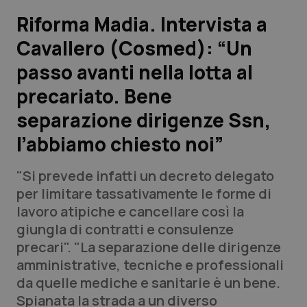
Riforma Madia. Intervista a
Scienza e Farmaci
Cavallero (Cosmed): “Un
passo avanti nella lotta al
Studi e Analisi
precariato. Bene
Lettere al direttore
separazione dirigenze Ssn,
Edizioni Regionali
l’abbiamo chiesto noi”
QS Pro
"Si prevede infatti un decreto delegato
per limitare tassativamente le forme di
Professionisti Sanitari.AI
lavoro atipiche e cancellare così la
giungla di contratti e consulenze
precari". "La separazione delle dirigenze
Abruzzo
QS Pro Gold
amministrative, tecniche e professionali
QS Club
Newsletter
da quelle mediche e sanitarie è un bene.
Basilicata
Artrite & artrosi
Spianata la strada a un diverso