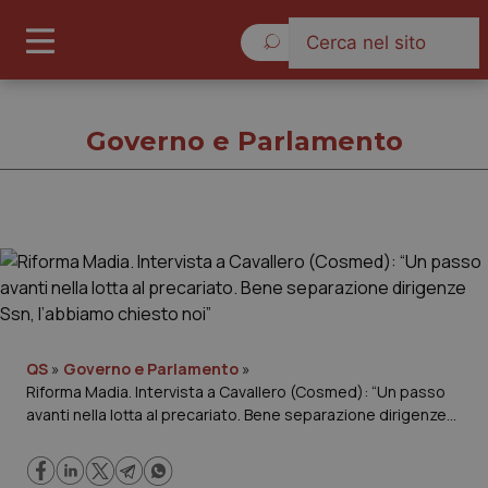
Venerdì 7 Agosto 2026
Governo e Parlamento
Governo e Parlamento
Cronache
Governo e Parlamento
QS
»
Governo e Parlamento
»
Riforma Madia. Intervista a Cavallero (Cosmed): “Un passo
avanti nella lotta al precariato. Bene separazione dirigenze
Regioni e Asl
Ssn, l’abbiamo chiesto noi”
Lavoro e Professioni