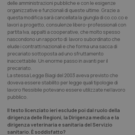
Valle D’Aosta
Oncodermatologia
delle amministrazioni pubbliche e con le esigenze
organizzative e funzionali di queste ultime. Grazie a
Veneto
Oncoematologia
questa modifica sarà cancellata la giungla di co.co.co e
lavori a progetto, consulenze libero-professionali con
partita Iva, appalti a cooperative, che molto spesso
Oncologia & Nutrizione
nascondono un rapporto di lavoro subordinato che
elude i contratti nazionali e che forma una sacca di
Psoriasi & pelle
precariato sottoposta ad uno sfruttamento
inaccettabile. Un enorme passo in avanti per il
Quotidiano Cardiologia
precariato.
La stessa Legge Biagi del 2003 aveva previsto che
Quotidiano Chirurgia
doveva essere stabilito per legge quali tipologie di
lavoro flessibile potevano essere utilizzate nel lavoro
Quotidiano Oncologia
pubblico.
Il testo licenziato ieri esclude poi dal ruolo della
Quotidiano Pediatria
dirigenza delle Regioni, la Dirigenza medica e la
dirigenza veterinaria e sanitaria del Servizio
Rene & patologie urogenitali
sanitario. È soddisfatto?