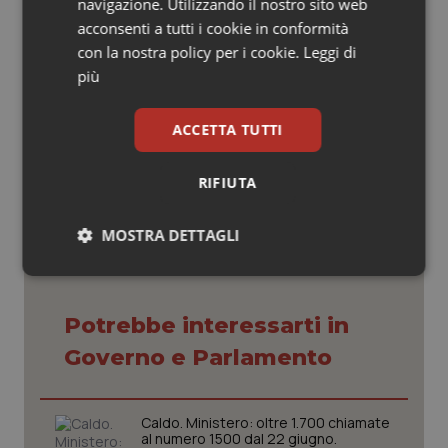
navigazione. Utilizzando il nostro sito web
che accoglie parzialmente le richieste Cosmed.
acconsenti a tutti i cookie in conformità
con la nostra policy per i cookie.
Leggi di
E.M.
più
ACCETTA TUTTI
03 Aprile 2015
© Riproduzione riservata
RIFIUTA
MOSTRA DETTAGLI
Necessari
Statistici
Marketing
Potrebbe interessarti in
Governo e Parlamento
Necessari
Statistici
Marketing
Caldo. Ministero: oltre 1.700 chiamate
al numero 1500 dal 22 giugno.