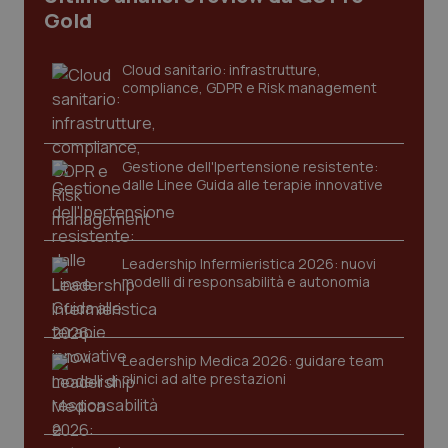
CookieScriptConsent
5 mesi
CookieScript
Gold
settim
www.quotidianosanita.it
Cloud sanitario: infrastrutture,
compliance, GDPR e Risk management
Gestione dell'Ipertensione resistente:
dalle Linee Guida alle terapie innovative
tracking-sites-ironfish-
www.quotidianosanita.it
4
Leadership Infermieristica 2026: nuovi
tracking-enable
settim
modelli di responsabilità e autonomia
2 gior
Leadership Medica 2026: guidare team
tracking-sites-ironfish-
www.quotidianosanita.it
4
clinici ad alte prestazioni
session-id
settim
2 gior