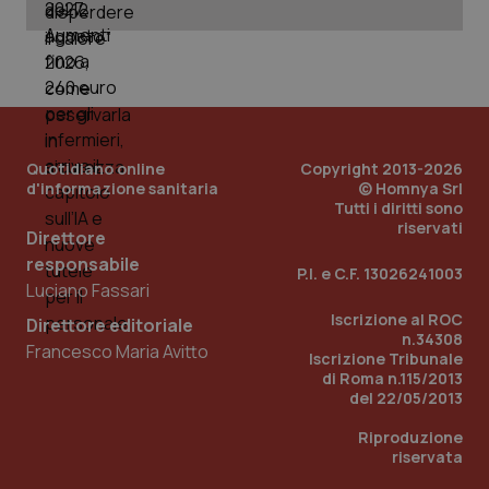
_ga_KM60CM4NPH
.quotidianosanita.it
1 anno
mes
Quotidiano online
Copyright 2013-2026
d'informazione sanitaria
© Homnya Srl
Tutti i diritti sono
Fornitore
/
riservati
Nome
Scadenza
Descrizion
Direttore
Dominio
Nome
Fornitore
/
Dominio
Scadenza
Des
responsabile
_ga_0VMQEQKQ1N
.quotidianosanita.it
1 anno 1
Questo
P.I. e C.F. 13026241003
mese
cookie
Luciano Fassari
VISITOR_INFO1_LIVE
5 mesi 4
Que
Google LLC
viene
settimane
imp
.youtube.com
utilizzato
Iscrizione al ROC
You
Direttore editoriale
da Google
ten
n.34308
Analytics
Francesco Maria Avitto
pre
Iscrizione Tribunale
per
del
di Roma n.115/2013
mantener
vid
lo stato
inco
del 22/05/2013
della
può
sessione.
det
Riproduzione
vis
riservata
web
uti
nuo