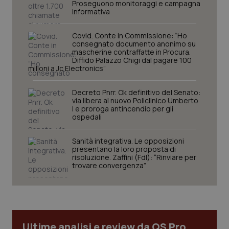
Proseguono monitoraggi e campagna
I cookie necessari contribuiscono a rendere fruibile il
informativa
sito web abilitandone funzionalità di base quali la
navigazione sulle pagine e l'accesso alle aree
protette del sito. Il sito web non è in grado di
Covid. Conte in Commissione: “Ho
funzionare correttamente senza questi cookie.
consegnato documento anonimo su
mascherine contraffatte in Procura.
Nome
Fornitore
/
Dominio
Scaden
Diffido Palazzo Chigi dal pagare 100
VISITOR_PRIVACY_METADATA
5 mesi
milioni a Jc Electronics”
YouTube
settim
.youtube.com
Decreto Pnrr. Ok definitivo del Senato:
via libera al nuovo Policlinico Umberto
I e proroga antincendio per gli
ospedali
Sanità integrativa. Le opposizioni
presentano la loro proposta di
risoluzione. Zaffini (FdI): “Rinviare per
trovare convergenza”
Ultime analisi e review da QS Pro