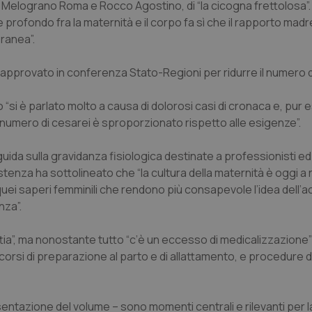
di Melograno Roma e Rocco Agostino, di “la cicogna frettolosa”.
profondo fra la maternità e il corpo fa sì che il rapporto madre
ranea”.
 approvato in conferenza Stato-Regioni per ridurre il numero d
 “si è parlato molto a causa di dolorosi casi di cronaca e, pur
alto numero di cesarei è sproporzionato rispetto alle esigenze”.
 guida sulla gravidanza fisiologica destinate a professionisti e
istenza ha sottolineato che “la cultura della maternità è oggi a r
uei saperi femminili che rendono più consapevole l’idea dell’
nza”.
tia”, ma nonostante tutto “c’è un eccesso di medicalizzazione”
rsi di preparazione al parto e di allattamento, e procedure di
resentazione del volume – sono momenti centrali e rilevanti per 