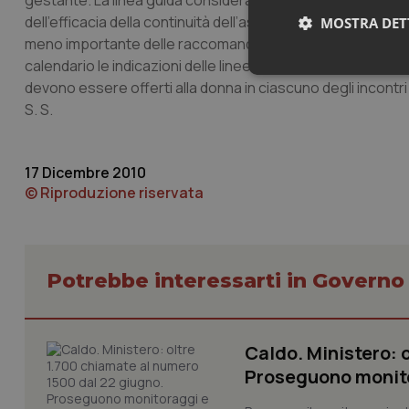
gestante. La linea guida considera due altri temi centrali n
dell’efficacia della continuità dell’assistenza – e i contenu
MOSTRA DET
meno importante delle raccomandazioni è l’agenda della
calendario le indicazioni delle linee guida, l’agenda definisc
Neces
devono essere offerti alla donna in ciascuno degli incontri 
S. S.
17 Dicembre 2010
© Riproduzione riservata
I cookie necessari con
e l'accesso alle aree 
Potrebbe interessarti in Govern
Nome
VISITOR_PRIVACY_
Caldo. Ministero: 
Proseguono monit
CookieScriptConse