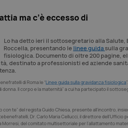
attia ma c’è eccesso di
Lo ha detto ieri il sottosegretario alla Salute,
Roccella, presentando le
linee guida
sulla gr
fisiologica. Documento di oltre 200 pagine, e
ità, destinato a professionisti ed aziende sanita
stenza.
nefratelli di Roma le “
Linee guida sulla gravidanza fisiologica
”
onna. Il corpo e la maternità” a cui ha partecipato il sottoseg
o con te
” del regista Guido Chiesa, presente all’incontro, insi
nefratelli, Dr. Carlo Maria Cellucci, il direttore dell’Ufficio p
 Morresi, del comitato multisettoriale per l’allattamento mate