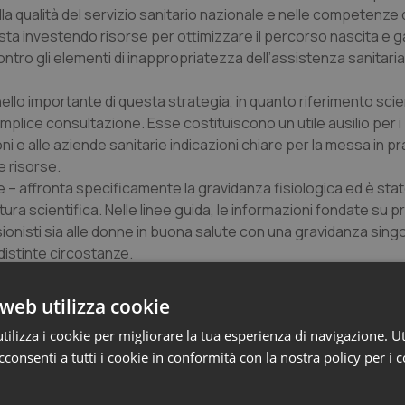
lla qualità del servizio sanitario nazionale e nelle competenze 
 sta investendo risorse per ottimizzare il percorso nascita e ga
ontro gli elementi di inappropriatezza dell’assistenza sanitaria”
nello importante di questa strategia, in quanto riferimento scie
emplice consultazione. Esse costituiscono un utile ausilio per i
i e alle aziende sanitarie indicazioni chiare per la messa in pra
le risorse.
– affronta specificamente la gravidanza fisiologica ed è sta
tura scientifica. Nelle linee guida, le informazioni fondate su p
ionisti sia alle donne in buona salute con una gravidanza sing
 distinte circostanze.
cacia dello screening (malformazioni fetali, percorso diagnostico
, diabete, depressione, nascita pretermine) e l’appropriatezz
web utilizza cookie
ere fetale e per l’assistenza di particolari condizioni cliniche
ilizza i cookie per migliorare la tua esperienza di navigazione. Ut
consenti a tutti i cookie in conformità con la nostra policy per i 
tili di vita, al trattamento dei comuni sintomi e all’esame clinico 