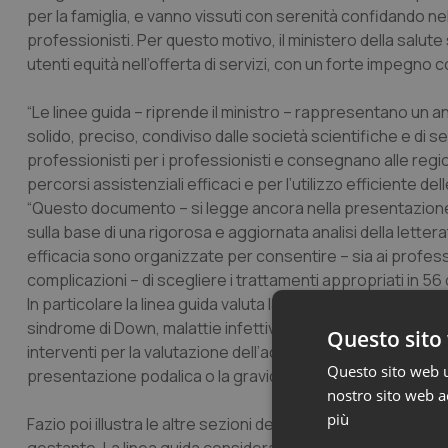
per la famiglia, e vanno vissuti con serenità confidando ne
professionisti. Per questo motivo, il ministero della salute
utenti equità nell’offerta di servizi, con un forte impegno c
“Le linee guida – riprende il ministro – rappresentano un a
solido, preciso, condiviso dalle società scientifiche e di s
professionisti per i professionisti e consegnano alle region
percorsi assistenziali efficaci e per l’utilizzo efficiente del
“Questo documento – si legge ancora nella presentazione 
sulla base di una rigorosa e aggiornata analisi della lettera
efficacia sono organizzate per consentire – sia ai profess
complicazioni – di scegliere i trattamenti appropriati in 56
In particolare la linea guida valuta la accuratezza e l’effi
sindrome di Down, malattie infettive, problemi ematologici
Questo sito 
interventi per la valutazione dell’accrescimento del beness
Questo sito web ut
presentazione podalica o la gravidanza a termine”.
nostro sito web ac
più
Fazio poi illustra le altre sezioni del volume dedicate “agli s