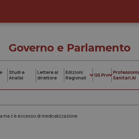
Governo e Parlamento
e
Studi e
Lettere al
Edizioni
Professionis
QS Pro
Analisi
direttore
Regionali
Sanitari.AI
ia ma c’è eccesso di medicalizzazione