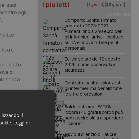
I più letti
dei suoi
[7 giorni]
[30 giorni]
rantire agli
.
Comparto Sanità. Firmato il
contratto 2025-2027.
Aumenti fino a 240 euro per
ntifico
gli infermieri, arriva il capitolo
sull'IA e nuove tutele per il
personale
tica di
Eclissi solare del 12 agosto
to redatto
2026, come osservarla in
sicurezza
rove di
ola senza
Contratto sanità, valorizzati
gli infermieri ma penalizzate
 della
le altre professioni
a di
Caldo estremo, FADOI:
, come la
“Sopra i 40 gradi il corpo può
ilizzando il
non riuscire più a disperdere
cookie.
Leggi di
il calore”
della
Covid. Il silenzio di Fauci e il