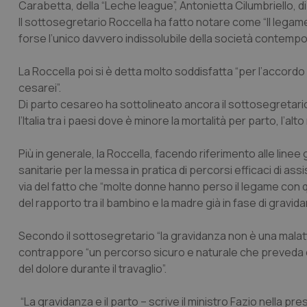
Carabetta, della “Leche league”, Antonietta Cilumbriello, 
Il sottosegretario Roccella ha fatto notare come “Il legame 
forse l’unico davvero indissolubile della società contempo
La Roccella poi si è detta molto soddisfatta “per l’accordo
cesarei”.
Di parto cesareo ha sottolineato ancora il sottosegretario
l’Italia tra i paesi dove è minore la mortalità per parto, l’
Più in generale, la Roccella, facendo riferimento alle linee
sanitarie per la messa in pratica di percorsi efficaci di ass
via del fatto che “molte donne hanno perso il legame con q
del rapporto tra il bambino e la madre già in fase di gravida
Secondo il sottosegretario “la gravidanza non è una malat
contrappore “un percorso sicuro e naturale che preveda co
del dolore durante il travaglio”.
“La gravidanza e il parto – scrive il ministro Fazio nella p