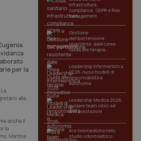
infrastrutture,
compliance, GDPR e Risk
management
Gestione
dell'Ipertensione
 Eugenia
resistente: dalle Linee
Guida alle terapie
avidanza
innovative
laborato
Leadership Infermieristica
rie per la
2026: nuovi modelli di
responsabilità e
autonomia
. La
retario alla
Leadership Medica 2026:
guidare team clinici ad
alte prestazioni
eme anche il
er la
AI e telemedicina nello
rno, Martina
studio odontoiatrico: