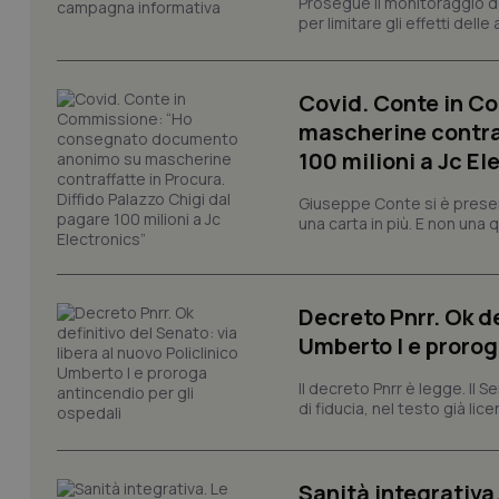
Prosegue il monitoraggio de
per limitare gli effetti dell
tracking-sites-ironf
Covid. Conte in 
tracking-enable
mascherine contraf
tracking-sites-ironf
100 milioni a Jc El
session-id
Giuseppe Conte si è presen
_ga
una carta in più. E non una
Decreto Pnrr. Ok de
Umberto I e prorog
PHPSESSID
Il decreto Pnrr è legge. Il 
di fiducia, nel testo già lic
Sanità integrativa