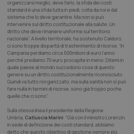
organizzarsi meglio, deve farlo, la sfida dei costi
Salute orale & impianti
standard è una sfida tutta in piedi, colta da noi e dal
sistema che lo deve garantire. Ma non si può
Sangue & coagulazione
intervenire sul diritto costituzionale alla salute. Un
diritto che deve rimanere uniforme sul territorio
Tiroide
nazionale”. A livello territoriale, ha sostenuto Caldoro,
ci sono troppe disparità di trasferimento di risorse. “In
Campania perdiamo circa 500milioni di euro l’anno
Tumore al seno
perché prediamo 70 euro procapite in meno. Ditemi in
quale paese al mondo succedono cose di questo
Tumore ovarico
genere su un diritto costituzionalmente riconosciuto.
Quindi va tutto riorganizzato, ma sulla sanità non si può
Tumori del Polmone & Testa Collo
fare nulla in termini di risorse, sono già troppo poche
quelle che ci sono”.
Tumori gastrointestinali
Sulla stessa linea il presidente della Regione
Ulcera & Reflusso
Umbria,
Catiuscia Marini
: “Già con il ministro Lorenzin,
in sede di definizione dei costi standard, abbiamo
Vaccini
detto che questo obiettivo di gestione sempre più