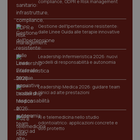
compliance, GDPR e Risk management
mes
.quotidianosanita.it
Gestione dell'Ipertensione resistente:
dalle Linee Guida alle terapie innovative
Leadership Infermieristica 2026: nuovi
modelli di responsabilità e autonomia
Leadership Medica 2026: guidare team
clinici ad alte prestazioni
AI e telemedicina nello studio
odontoiatrico: applicazioni concrete e
uso protetto