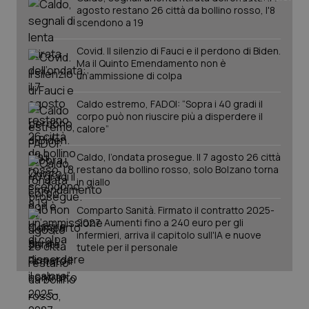
agosto restano 26 città da bollino rosso, l'8
scendono a 19
Covid. Il silenzio di Fauci e il perdono di Biden.
Ma il Quinto Emendamento non è
un’ammissione di colpa
Caldo estremo, FADOI: “Sopra i 40 gradi il
Fornitore
/
corpo può non riuscire più a disperdere il
Nome
Scadenza
Descrizion
Dominio
calore”
Nome
Fornitore
/
Dominio
Scadenza
Des
_ga_0VMQEQKQ1N
.quotidianosanita.it
1 anno 1
Questo
mese
cookie
VISITOR_INFO1_LIVE
5 mesi 4
Que
Google LLC
Caldo, l’ondata prosegue. Il 7 agosto 26 città
viene
settimane
imp
.youtube.com
restano da bollino rosso, solo Bolzano torna
utilizzato
You
in giallo
da Google
ten
Analytics
pre
per
del
Comparto Sanità. Firmato il contratto 2025-
mantener
vid
lo stato
inco
2027. Aumenti fino a 240 euro per gli
della
può
infermieri, arriva il capitolo sull'IA e nuove
sessione.
det
tutele per il personale
vis
web
uti
nuo
ver
dell
You