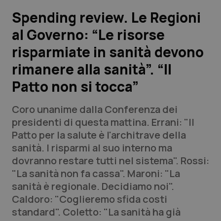
Spending review. Le Regioni
Scienza e Farmaci
al Governo: “Le risorse
risparmiate in sanità devono
Studi e Analisi
rimanere alla sanità”. “Il
Lettere al direttore
Patto non si tocca”
Edizioni Regionali
Coro unanime dalla Conferenza dei
presidenti di questa mattina. Errani: "Il
QS Pro
Patto per la salute è l'architrave della
sanità. I risparmi al suo interno ma
Professionisti Sanitari.AI
dovranno restare tutti nel sistema". Rossi:
"La sanità non fa cassa". Maroni: "La
Abruzzo
QS Pro Gold
sanità è regionale. Decidiamo noi".
Caldoro: "Coglieremo sfida costi
QS Club
Newsletter
Basilicata
Artrite & artrosi
standard". Coletto: "La sanità ha già