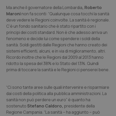
Valle D’Aosta
Oncodermatologia
Ma anche il governatore della Lombardia
, Roberto
Maroni
non fa sconti: “Qualunque cosa tocchi la sanità
Veneto
Oncoematologia
deve vedere le Regioni coinvolte. La sanità è regionale.
C’è un fondo sanitario che è stato ripartito con i
Oncologia & Nutrizione
principi dei costi standard. Non è che adesso arriva un
fenomeno e decide lui come spendere i soldi della
Psoriasi & pelle
sanità. Soldi gestiti dalle Regioni che hanno creato dei
sistemi efficienti, alcuni, e in via di miglioramento, altri.
Quotidiano Cardiologia
Ricordo inoltre che le Regioni dal 2009 al 2013 hanno
ridotto la spesa del 38% e lo Stato del 13%. Quindi
Quotidiano Chirurgia
prima di toccare la sanità e le Regioni ci penserei bene.
Quotidiano Oncologia
“Ci sono tante aree sulle quali intervenire e risparmiare
dai costi della politica alla pubblica amministrazioni. La
Quotidiano Pediatria
sanità non può perdere un euro” è quanto ha
sostenuto
Stefano Caldoro,
presidente della
Rene & patologie urogenitali
Regione Campania. “La sanità – ha aggiunto – può