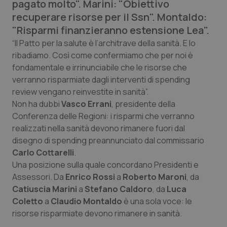
pagato molto". Marini: "Obiettivo
Calabria
Asma & BPCO
recuperare risorse per il Ssn". Montaldo:
"Risparmi finanzieranno estensione Lea".
Campania
Car-T
“Il Patto per la salute è l’architrave della sanità. E lo
ribadiamo. Così come confermiamo che per noi è
Emilia-Romagna
Colesterolo & coronaropatie
fondamentale e irrinunciabile che le risorse che
verranno risparmiate dagli interventi di spending
Friuli Venezia Giulia
Dermatite Atopica
review vengano reinvestite in sanità”.
Non ha dubbi
Vasco Errani
, presidente della
Lazio
Diabete & glucometri
Conferenza delle Regioni: i risparmi che verranno
realizzati nella sanità devono rimanere fuori dal
Liguria
Disturbi dell’umore
disegno di spending preannunciato dal commissario
Carlo Cottarelli
.
Una posizione sulla quale concordano Presidenti e
Lombardia
Dolore
Assessori. Da
Enrico Rossi
a
Roberto Maroni
, da
Catiuscia Marini
a
Stefano Caldoro
, da
Luca
Marche
Donna & Salute
Coletto
a
Claudio Montaldo
è una sola voce: le
risorse risparmiate devono rimanere in sanità.
Molise
Epatiti