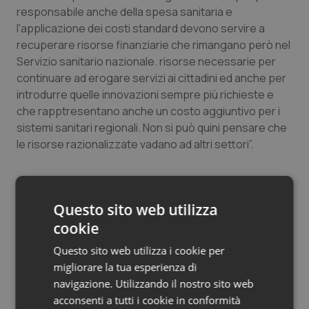
responsabile anche della spesa sanitaria e
l'applicazione dei costi standard devono servire a
recuperare risorse finanziarie che rimangano però nel
Servizio sanitario nazionale. risorse necessarie per
continuare ad erogare servizi ai cittadini ed anche per
introdurre quelle innovazioni sempre più richieste e
che rapptresentano anche un costo aggiuntivo per i
sistemi sanitari regionali. Non si può quini pensare che
le risorse razionalizzate vadano ad altri settori”.
“La sanità in questi anni ha già ha pagato e molto – ha
Questo sito web utilizza
dichiarato
Luca Coletto,
coordinatore degli assessori
cookie
alla commissione salute – ha già razionalizzato e in
molte realtà è in piano di rientro. Siamo quindi già
Questo sito web utilizza i cookie per
allineati. Quindi, credo che vada fatto ordine in altri
migliorare la tua esperienza di
ambiti. Toccare ancora la sanità significherebbe
navigazione. Utilizzando il nostro sito web
destabilizzare uno stato”.
acconsenti a tutti i cookie in conformità