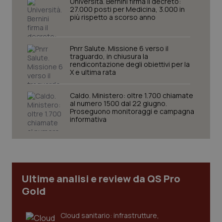
Università. Bernini firma il decreto:
27.000 posti per Medicina, 3.000 in
più rispetto a scorso anno
Pnrr Salute. Missione 6 verso il
traguardo, in chiusura la
rendicontazione degli obiettivi per la
X e ultima rata
Caldo. Ministero: oltre 1.700 chiamate
al numero 1500 dal 22 giugno.
tracking-sites-ironfish-
www.quotidianosanita.it
4
Proseguono monitoraggi e campagna
tracking-enable
settim
informativa
2 gior
tracking-sites-ironfish-
www.quotidianosanita.it
4
session-id
settim
Ultime analisi e review da QS Pro
2 gior
Gold
Cloud sanitario: infrastrutture,
_ga
1 anno
Google LLC