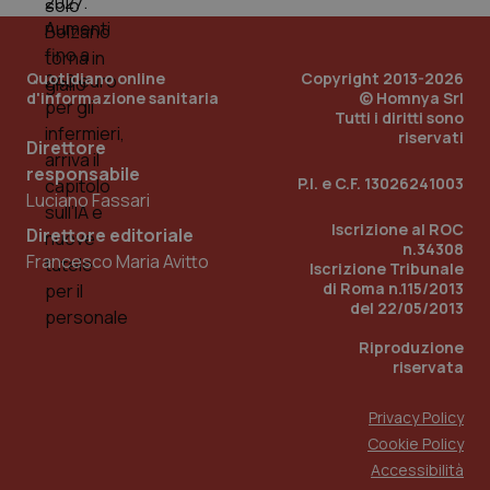
__Secure-YNID
.youtube.com
5 mesi 4
Que
settimane
imp
You
ten
Quotidiano online
Copyright 2013-2026
pre
d'informazione sanitaria
© Homnya Srl
del
Tutti i diritti sono
vid
riservati
inco
Direttore
può
det
responsabile
P.I. e C.F. 13026241003
vis
Luciano Fassari
web
uti
Iscrizione al ROC
nuo
Direttore editoriale
ver
n.34308
Francesco Maria Avitto
dell
Iscrizione Tribunale
You
di Roma n.115/2013
del 22/05/2013
YSC
Sessione
Que
Google LLC
imp
.youtube.com
You
Riproduzione
ten
riservata
vis
vid
__Secure-
.youtube.com
5 mesi 4
Que
Privacy Policy
ROLLOUT_TOKEN
settimane
imp
Cookie Policy
You
ges
Accessibilità
del