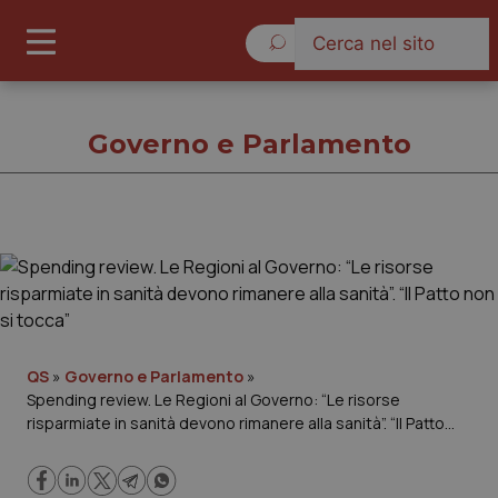
Domenica 9 Agosto 2026
Governo e Parlamento
Governo e Parlamento
Cronache
Governo e Parlamento
QS
»
Governo e Parlamento
»
Spending review. Le Regioni al Governo: “Le risorse
risparmiate in sanità devono rimanere alla sanità”. “Il Patto
Regioni e Asl
non si tocca”
Lavoro e Professioni