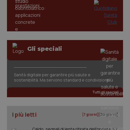
PHPSESSID
Sessio
PHP.net
www.quotidianosanita.it
Gli speciali
Sanità digitale per garantire più salute e
sostenibilità. Ma servono standard e condivisione
Tutti gli speciali
I più letti
[7 giorni]
[30 giorni]
_ga_KM60CM4NPH
.quotidianosanita.it
1 anno
mes
Caldo, segnali di lenta ritirata dell'ondata: il 7