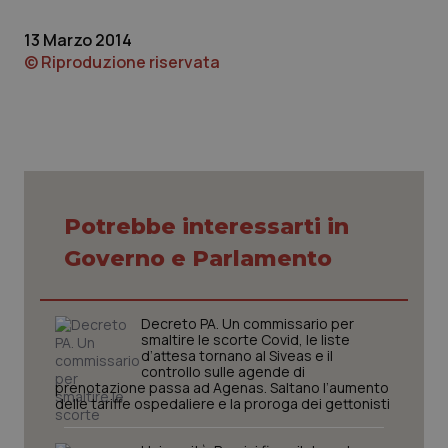
protette del sito. Il sito web non è in grado di
funzionare correttamente senza questi cookie.
13 Marzo 2014
© Riproduzione riservata
Nome
Fornitore
/
Dominio
Scaden
VISITOR_PRIVACY_METADATA
5 mesi
YouTube
settim
.youtube.com
Potrebbe interessarti in
Governo e Parlamento
Decreto PA. Un commissario per
smaltire le scorte Covid, le liste
d’attesa tornano al Siveas e il
controllo sulle agende di
prenotazione passa ad Agenas. Saltano l’aumento
delle tariffe ospedaliere e la proroga dei gettonisti
CookieScriptConsent
5 mesi
CookieScript
settim
www.quotidianosanita.it