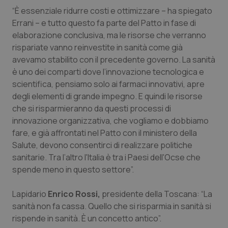
“È essenziale ridurre costi e ottimizzare – ha spiegato
Piemonte
HIV
Errani – e tutto questo fa parte del Patto in fase di
elaborazione conclusiva, ma le risorse che verranno
Provincia Autonoma di Bolzano
Infezioni & Febbre
rispariate vanno reinvestite in sanità come già
avevamo stabilito con il precedente governo. La sanità
Provincia Autonoma di Trento
Ipertensione & Scompenso
è uno dei comparti dove l’innovazione tecnologica e
scientifica, pensiamo solo ai farmaci innovativi, apre
degli elementi di grande impegno. E quindi le risorse
Puglia
Malattie rare
che si risparmieranno da questi processi di
innovazione organizzativa, che vogliamo e dobbiamo
Sardegna
Malattia di Crohn & Rettocolite Ulcerosa
fare, e già affrontati nel Patto con il ministero della
Salute, devono consentirci di realizzare politiche
Sicilia
Neuroscienze & patologie neurodegenerative
sanitarie. Tra l’altro l'Italia è tra i Paesi dell'Ocse che
spende meno in questo settore”.
Toscana
Obesità
Lapidario
Enrico Rossi,
presidente della Toscana: “La
Umbria
Oftalmologia
sanità non fa cassa. Quello che si risparmia in sanità si
rispende in sanità. È un concetto antico”.