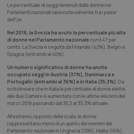
La percentuale di seggi detenuti dalle donne nei
Piemonte
HIV
Parlamenti nazionali varia notevolmente tra i paesi
dell'Ue.
Provincia Autonoma di Bolzano
Infezioni & Febbre
Nel 2018, la Svezia ha avuto la percentuale più alta
di donne nel Parlamento nazionale
con il 47 per
Provincia Autonoma di Trento
Ipertensione & Scompenso
cento. La Svezia è seguita da Finlandia (42%), Belgio e
Spagna (entrambi al 40%).
Puglia
Malattie rare
Un numero significativo di donne ha anche
Sardegna
Malattia di Crohn & Rettocolite Ulcerosa
occupato seggi in Austria (37%), Danimarca e
Portogallo (entrambi al 36%) e in Italia (35,3%).
Da
Sicilia
Neuroscienze & patologie neurodegenerative
sottolineare che in Italia la percentuale di donne elette
alle due Camere è aumentata con le ultime elezioni del
marzo 2018 passando dal 30,2 al 35,3% attuale.
Toscana
Obesità
All'estremo opposto della scala, le donne
Umbria
Oftalmologia
rappresentano meno di un quinto dei membri del
Parlamento nazionale in Ungheria (13%), Malta (15%),