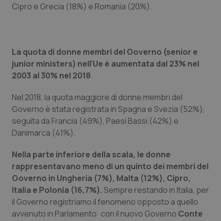
Valle D’Aosta
Oncodermatologia
Cipro e Grecia (18%) e Romania (20%).
Veneto
Oncoematologia
La quota di donne membri del Governo (senior e
Oncologia & Nutrizione
junior ministers) nell'Ue è aumentata dal 23% nel
2003 al 30% nel 2018
.
Psoriasi & pelle
Nel 2018, la quota maggiore di donne membri del
Quotidiano Cardiologia
Governo è stata registrata in Spagna e Svezia (52%),
seguita da Francia (49%), Paesi Bassi (42%) e
Quotidiano Chirurgia
Danimarca (41%).
Nella parte inferiore della scala, le donne
Quotidiano Oncologia
rappresentavano meno di un quinto dei membri del
Governo in Ungheria (7%), Malta (12%), Cipro,
Quotidiano Pediatria
Italia e Polonia (16,7%).
Sempre restando in Italia, per
il Governo registriamo il fenomeno opposto a quello
Rene & patologie urogenitali
avvenuto in Parlamento: con il nuovo Governo
Conte