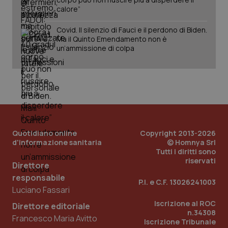
calore”
Covid. Il silenzio di Fauci e il perdono di Biden.
_ga_KM60CM4NPH
.quotidianosanita.it
1 anno
Ma il Quinto Emendamento non è
mes
un’ammissione di colpa
Fornitore
/
Quotidiano online
Copyright 2013-2026
Nome
Scadenza
Descrizion
Dominio
d'informazione sanitaria
© Homnya Srl
Nome
Fornitore
/
Dominio
Scadenza
Des
Tutti i diritti sono
_ga_0VMQEQKQ1N
.quotidianosanita.it
1 anno 1
Questo
riservati
mese
cookie
VISITOR_INFO1_LIVE
5 mesi 4
Que
Google LLC
Direttore
viene
settimane
imp
.youtube.com
utilizzato
You
responsabile
P.I. e C.F. 13026241003
da Google
ten
Luciano Fassari
Analytics
pre
per
del
Iscrizione al ROC
mantener
vid
Direttore editoriale
lo stato
inco
n.34308
Francesco Maria Avitto
della
può
Iscrizione Tribunale
sessione.
det