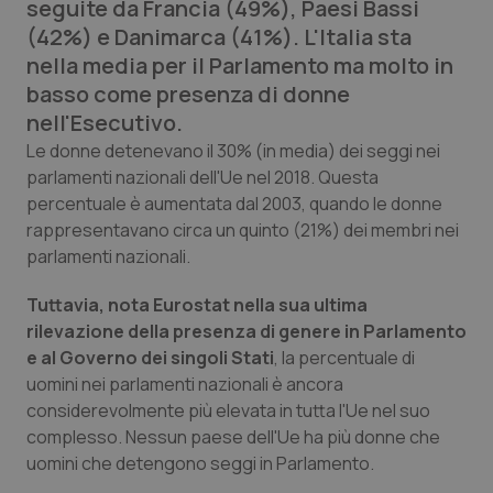
seguite da Francia (49%), Paesi Bassi
Calabria
Asma & BPCO
(42%) e Danimarca (41%). L'Italia sta
nella media per il Parlamento ma molto in
Campania
Car-T
basso come presenza di donne
nell'Esecutivo.
Emilia-Romagna
Colesterolo & coronaropatie
Le donne detenevano il 30% (in media) dei seggi nei
parlamenti nazionali dell'Ue nel 2018. Questa
Friuli Venezia Giulia
Dermatite Atopica
percentuale è aumentata dal 2003, quando le donne
rappresentavano circa un quinto (21%) dei membri nei
Lazio
Diabete & glucometri
parlamenti nazionali.
Liguria
Disturbi dell’umore
Tuttavia, nota Eurostat nella sua ultima
rilevazione della presenza di genere in Parlamento
e al Governo dei singoli Stati
, la percentuale di
Lombardia
Dolore
uomini nei parlamenti nazionali è ancora
considerevolmente più elevata in tutta l'Ue nel suo
Marche
Donna & Salute
complesso. Nessun paese dell'Ue ha più donne che
uomini che detengono seggi in Parlamento.
Molise
Epatiti