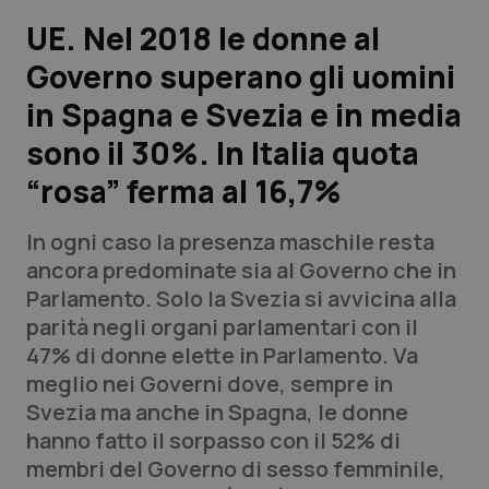
UE. Nel 2018 le donne al
Scienza e Farmaci
Governo superano gli uomini
in Spagna e Svezia e in media
Studi e Analisi
sono il 30%. In Italia quota
Lettere al direttore
“rosa” ferma al 16,7%
Edizioni Regionali
In ogni caso la presenza maschile resta
ancora predominate sia al Governo che in
QS Pro
Parlamento. Solo la Svezia si avvicina alla
parità negli organi parlamentari con il
Professionisti Sanitari.AI
47% di donne elette in Parlamento. Va
meglio nei Governi dove, sempre in
Abruzzo
QS Pro Gold
Svezia ma anche in Spagna, le donne
hanno fatto il sorpasso con il 52% di
QS Club
Newsletter
Basilicata
Artrite & artrosi
membri del Governo di sesso femminile,