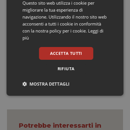
Nel 2018, c’erano tre capi di Governo femminili (11%),
Questo sito web utilizza i cookie per
mentre nel 2003 non ne erano presenti. Tuttavia,
migliorare la tua esperienza di
durante questo quinquennio, la percentuale di capi di
navigazione. Utilizzando il nostro sito web
governo femminili nell'Ue non ha mai superato il 14%, il
acconsenti a tutti i cookie in conformità
che significa che non c'erano mai più di quattro donne
con la nostra policy per i cookie.
Leggi di
in questa posizione contemporaneamente.
più
ACCETTA TUTTI
RIFIUTA
06 Marzo 2019
© Riproduzione riservata
MOSTRA DETTAGLI
Necessari
Statistici
Marketing
Potrebbe interessarti in