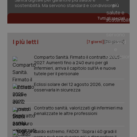
sostenibilità. Ma servono standard e condivisione
Tutti gli speciali
I più letti
[7 giorni]
[30 giorni]
PHPSESSID
Sessio
PHP.net
www.quotidianosanita.it
Comparto Sanità. Firmato il contratto 2025-
2027. Aumenti fino a 240 euro per gli
infermieri, arriva il capitolo sull'IA e nuove
tutele per il personale
Eclissi solare del 12 agosto 2026, come
osservarla in sicurezza
Contratto sanità, valorizzati gli infermieri ma
penalizzate le altre professioni
Caldo estremo, FADOI: “Sopra i 40 gradi il
corpo può non riuscire più a disperdere il