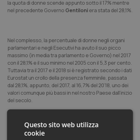
la quota di donne scende appunto sotto il 17% mentre
Salute orale & impianti
nel precedente Governo
Gentiloni
era stata del 28,1%.
Sangue & coagulazione
Tiroide
Nel complesso, la percentuale di donne negli organi
parlamentari e negli Esecutivi ha avuto il suo picco
massimo (in media tra parlamento e Governo) nel 2017
Tumore al seno
con il 28,1% e il suo minimo nel 2005 con il 5,3 per cento.
Tuttavia tra il 2017 e il 2018 si è registrato secondo i dati
Tumore ovarico
Eurostat un crollo della presenza femminile, passata
dal 28,1%, appunto, del 2017, al 16,7% del 20’18, uno dei
Tumori del Polmone & Testa Collo
valori comunque più bassi in nel nostro Paese dall’inizio
del secolo.
Tumori gastrointestinali
Anche il numero di presidenti e di primi ministri
Ulcera & Reflusso
delle donne nei paesi dell'Ue è aumentato nel
Questo sito web utilizza
periodo 2003 – 2018.
cookie
Vaccini