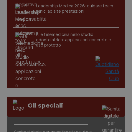
2 gior
Leadership Medica 2026: guidare team
clinici ad alte prestazioni
_ga
1 anno
Google LLC
mes
.quotidianosanita.it
AI e telemedicina nello studio
odontoiatrico: applicazioni concrete e
uso protetto
Gli speciali
Sanità digitale per garantire più salute e