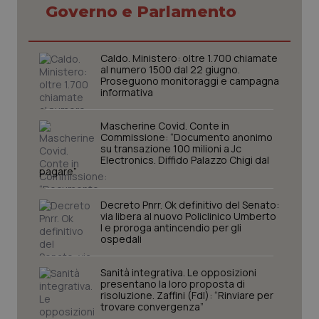
Governo e Parlamento
Necessari
Statistici
Marketing
I cookie necessari contribuiscono a rendere fruibile il
sito web abilitandone funzionalità di base quali la
Caldo. Ministero: oltre 1.700 chiamate
navigazione sulle pagine e l'accesso alle aree
al numero 1500 dal 22 giugno.
protette del sito. Il sito web non è in grado di
Proseguono monitoraggi e campagna
funzionare correttamente senza questi cookie.
informativa
Nome
Fornitore
/
Dominio
Scaden
Mascherine Covid. Conte in
VISITOR_PRIVACY_METADATA
5 mesi
YouTube
Commissione: “Documento anonimo
settim
.youtube.com
su transazione 100 milioni a Jc
Electronics. Diffido Palazzo Chigi dal
pagare”
Decreto Pnrr. Ok definitivo del Senato:
via libera al nuovo Policlinico Umberto
I e proroga antincendio per gli
ospedali
Sanità integrativa. Le opposizioni
presentano la loro proposta di
risoluzione. Zaffini (FdI): “Rinviare per
trovare convergenza”