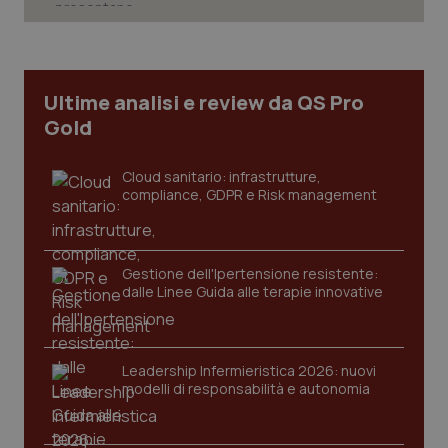
CookieScriptConsent
5 mesi
CookieScript
settim
www.quotidianosanita.it
Ultime analisi e review da QS Pro
Gold
Cloud sanitario: infrastrutture,
compliance, GDPR e Risk management
Gestione dell'Ipertensione resistente:
dalle Linee Guida alle terapie innovative
tracking-sites-ironfish-
www.quotidianosanita.it
4
tracking-enable
settim
2 gior
Leadership Infermieristica 2026: nuovi
modelli di responsabilità e autonomia
tracking-sites-ironfish-
www.quotidianosanita.it
4
session-id
settim