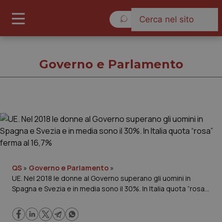
Giovedì 6 Agosto 2026
Governo e Parlamento
Governo e Parlamento
Cronache
Governo e Parlamento
QS
»
Governo e Parlamento
»
UE. Nel 2018 le donne al Governo superano gli uomini in
Spagna e Svezia e in media sono il 30%. In Italia quota “rosa”
Regioni e Asl
ferma al 16,7%
Lavoro e Professioni