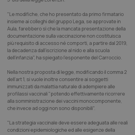
Piemonte
HIV
"Le modifiche, che ho presentato da primo firmatario
insieme ai colleghi del gruppo Lega, se approvate in
Provincia Autonoma di Bolzano
Infezioni & Febbre
Aula, farebbero sì che la mancata presentazione della
documentazione sulla vaccinazione non costituisca
Provincia Autonoma di Trento
Ipertensione & Scompenso
più requisito di accesso né comporti, a partire dal 2019,
la decadenza dall’iscrizione al nido e alla scuola
Puglia
Malattie rare
dell’infanzia", ha spiegato l'esponente del Carroccio.
Nella nostra proposta di legge, modificando il comma 2
Sardegna
Malattia di Crohn & Rettocolite Ulcerosa
dell’art 1, si vuole inoltre consentire ai soggetti
immunizzati da malattia naturale di adempiere alle
Sicilia
Neuroscienze & patologie neurodegenerative
profilassi vaccinali "potendo effettivamente ricorrere
alla somministrazione dei vaccini monocomponente,
Toscana
Obesità
che invece ad oggi non sono disponibili".
Umbria
Oftalmologia
"La strategia vaccinale deve essere adeguata alle reali
condizioni epidemiologiche ed alle esigenze della