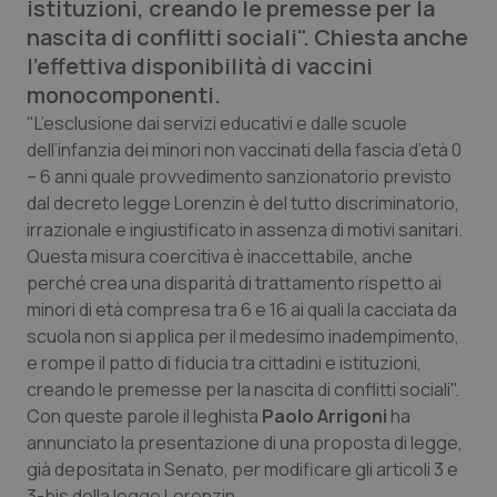
istituzioni, creando le premesse per la
Calabria
Asma & BPCO
nascita di conflitti sociali". Chiesta anche
l'effettiva disponibilità di vaccini
Campania
Car-T
monocomponenti.
"L’esclusione dai servizi educativi e dalle scuole
Emilia-Romagna
Colesterolo & coronaropatie
dell’infanzia dei minori non vaccinati della fascia d’età 0
– 6 anni quale provvedimento sanzionatorio previsto
Friuli Venezia Giulia
Dermatite Atopica
dal decreto legge Lorenzin è del tutto discriminatorio,
irrazionale e ingiustificato in assenza di motivi sanitari.
Lazio
Diabete & glucometri
Questa misura coercitiva è inaccettabile, anche
perché crea una disparità di trattamento rispetto ai
Liguria
Disturbi dell’umore
minori di età compresa tra 6 e 16 ai quali la cacciata da
scuola non si applica per il medesimo inadempimento,
Lombardia
Dolore
e rompe il patto di fiducia tra cittadini e istituzioni,
creando le premesse per la nascita di conflitti sociali".
Con queste parole il leghista
Paolo Arrigoni
ha
Marche
Donna & Salute
annunciato la presentazione di una proposta di legge,
già depositata in Senato, per modificare gli articoli 3 e
Molise
Epatiti
3-bis della legge Lorenzin.