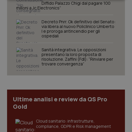
Necessari
Statistici
Marketing
Diffido Palazzo Chigi dal pagare 100
milioni a Jc Electronics”
Decreto Pnrr. Ok definitivo del Senato:
via libera al nuovo Policlinico Umberto
I e proroga antincendio per gli
ospedali
Necessari
Statistici
Marketing
Sanità integrativa. Le opposizioni
I cookie necessari contribuiscono a rendere fruibile il
presentano la loro proposta di
sito web abilitandone funzionalità di base quali la
risoluzione. Zaffini (FdI): “Rinviare per
navigazione sulle pagine e l'accesso alle aree
trovare convergenza”
protette del sito. Il sito web non è in grado di
funzionare correttamente senza questi cookie.
Nome
Fornitore
/
Dominio
Scaden
VISITOR_PRIVACY_METADATA
5 mesi
YouTube
settim
.youtube.com
Ultime analisi e review da QS Pro
Gold
Cloud sanitario: infrastrutture,
compliance, GDPR e Risk management