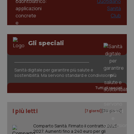
2 gior
tracking-sites-ironfish-
www.quotidianosanita.it
4
session-id
settim
2 gior
Gli speciali
_ga
1 anno
Google LLC
mes
.quotidianosanita.it
Sanità digitale per garantire più salute e
sostenibilità. Ma servono standard e condivisione
Tutti gli speciali
I più letti
[7 giorni]
[30 giorni]
Comparto Sanità. Firmato il contratto 2025-
2027. Aumenti fino a 240 euro per gli