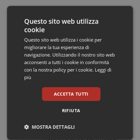
Salute orale & impianti
15 Maggio 2018
© Riproduzione riservata
Questo sito web utilizza
Sangue & coagulazione
cookie
Tiroide
Questo sito web utilizza i cookie per
migliorare la tua esperienza di
navigazione. Utilizzando il nostro sito web
Tumore al seno
acconsenti a tutti i cookie in conformità
Potrebbe interessarti in
con la nostra policy per i cookie.
Leggi di
Tumore ovarico
più
Governo e Parlamento
Tumori del Polmone & Testa Collo
ACCETTA TUTTI
Caldo. Ministero: oltre 1.700 chiamate
al numero 1500 dal 22 giugno.
Tumori gastrointestinali
Proseguono monitoraggi e campagna
RIFIUTA
informativa
Ulcera & Reflusso
MOSTRA DETTAGLI
Covid. Conte in Commissione: “Ho
consegnato documento anonimo su
Vaccini
mascherine contraffatte in Procura.