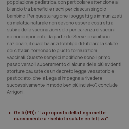
Valle D’Aosta
Oncodermatologia
popolazione pediatrica, con particolare attenzione al
bilancio tra benefici e rischi per ciascun singolo
Veneto
Oncoematologia
bambino. Per questa ragione i soggetti già immunizzati
da malattia naturale non devono essere costretti a
subire delle vaccinazioni solo per carenza di vaccini
Oncologia & Nutrizione
monocomponente da parte del Servizio sanitario
nazionale, il quale ha anzi l'obbligo di tutelare la salute
Psoriasi & pelle
dei cittadini fornendo le giuste formulazioni
vaccinali. Queste semplici modifiche sono il primo
Quotidiano Cardiologia
passo verso il superamento di alcune delle più evidenti
storture causate da un decreto legge vessatorio e
Quotidiano Chirurgia
pasticciato, che la Lega si impegna a rivedere
successivamente in modo ben più incisivo", conclude
Quotidiano Oncologia
Arrigoni.
Quotidiano Pediatria
Gelli (PD): “La proposta della Lega mette
nuovamente a rischio la salute collettiva”
Rene & patologie urogenitali