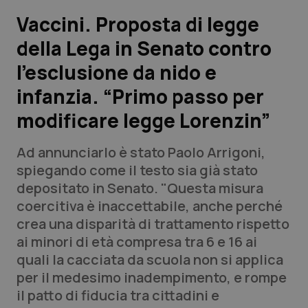
Vaccini. Proposta di legge
Scienza e Farmaci
della Lega in Senato contro
l’esclusione da nido e
Studi e Analisi
infanzia. “Primo passo per
Lettere al direttore
modificare legge Lorenzin”
Edizioni Regionali
Ad annunciarlo è stato Paolo Arrigoni,
spiegando come il testo sia già stato
QS Pro
depositato in Senato. "Questa misura
coercitiva è inaccettabile, anche perché
Professionisti Sanitari.AI
crea una disparità di trattamento rispetto
ai minori di età compresa tra 6 e 16 ai
Abruzzo
QS Pro Gold
quali la cacciata da scuola non si applica
per il medesimo inadempimento, e rompe
QS Club
Newsletter
Basilicata
Artrite & artrosi
il patto di fiducia tra cittadini e