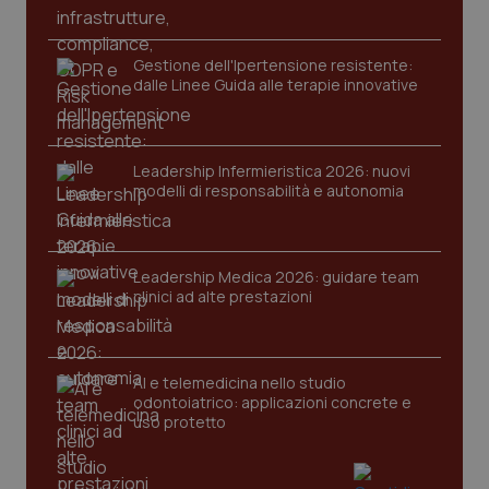
Gestione dell'Ipertensione resistente:
dalle Linee Guida alle terapie innovative
Leadership Infermieristica 2026: nuovi
modelli di responsabilità e autonomia
CookieScriptConsent
5 mesi
CookieScript
settim
www.quotidianosanita.it
Leadership Medica 2026: guidare team
clinici ad alte prestazioni
AI e telemedicina nello studio
odontoiatrico: applicazioni concrete e
uso protetto
tracking-sites-ironfish-
www.quotidianosanita.it
4
tracking-enable
settim