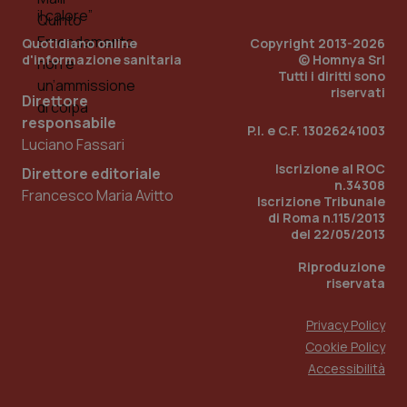
Quotidiano online
Copyright 2013-2026
d'informazione sanitaria
© Homnya Srl
Tutti i diritti sono
riservati
Direttore
responsabile
P.I. e C.F. 13026241003
Luciano Fassari
_ga_KM60CM4NPH
.quotidianosanita.it
1 anno
Iscrizione al ROC
Direttore editoriale
mes
n.34308
Francesco Maria Avitto
Iscrizione Tribunale
di Roma n.115/2013
del 22/05/2013
Riproduzione
riservata
Privacy Policy
Fornitore
/
Cookie Policy
Nome
Scadenza
Descrizion
Dominio
Accessibilità
Nome
Fornitore
/
Dominio
Scadenza
Des
_ga_0VMQEQKQ1N
.quotidianosanita.it
1 anno 1
Questo
mese
cookie
VISITOR_INFO1_LIVE
5 mesi 4
Que
Google LLC
viene