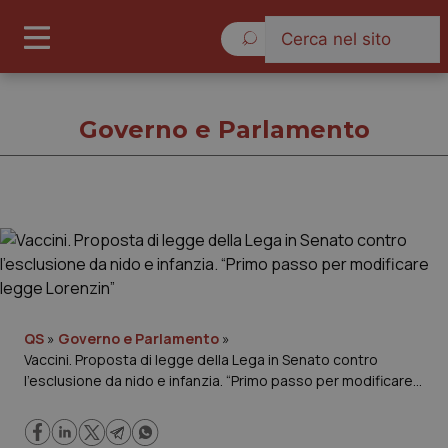
Venerdì 7 Agosto 2026
Governo e Parlamento
Governo e Parlamento
Cronache
Governo e Parlamento
QS
»
Governo e Parlamento
»
Vaccini. Proposta di legge della Lega in Senato contro
l’esclusione da nido e infanzia. “Primo passo per modificare
Regioni e Asl
legge Lorenzin”
Lavoro e Professioni