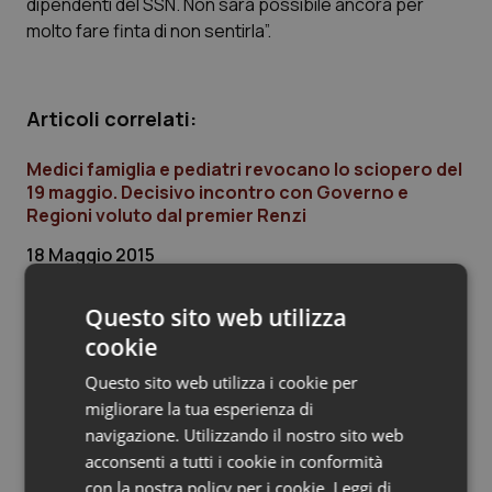
dipendenti del SSN. Non sarà possibile ancora per
molto fare finta di non sentirla”.
Piemonte
HIV
Provincia Autonoma di Bolzano
Infezioni & Febbre
Articoli correlati:
Provincia Autonoma di Trento
Ipertensione & Scompenso
Medici famiglia e pediatri revocano lo sciopero del
19 maggio. Decisivo incontro con Governo e
Puglia
Malattie rare
Regioni voluto dal premier Renzi
18 Maggio 2015
Sardegna
Malattia di Crohn & Rettocolite Ulcerosa
© Riproduzione riservata
Questo sito web utilizza
Sicilia
Neuroscienze & patologie neurodegenerative
cookie
Ultime analisi e review da QS Pro
Toscana
Obesità
Questo sito web utilizza i cookie per
Gold
migliorare la tua esperienza di
navigazione. Utilizzando il nostro sito web
Umbria
Oftalmologia
Cloud sanitario: infrastrutture,
acconsenti a tutti i cookie in conformità
compliance, GDPR e Risk management
con la nostra policy per i cookie.
Leggi di