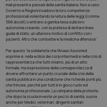
Calabria
Asma & BPCO
mali presenti e passati della sanità italiana. Non a caso
Governo e Regioni invadono le loro competenze
Campania
Car-T
professionali violentando la natura delle leggi (comma
566 docet) o entrano a gamba tesa sulla loro
autonomia creando, con la pretesa di dettare linee
Emilia-Romagna
Colesterolo & coronaropatie
guida di stato, un ulteriore motivo di conflitto con i
pazienti. Altro che combattere la medicina difensiva”.
Friuli Venezia Giulia
Dermatite Atopica
Per questo “la solidarietà che l'Anaao Assomed
Lazio
Diabete & glucometri
esprime è, nella eclissi dei corpi intermedi e nella crisi di
rappresentanza che tutti viviamo, più di un atto
Liguria
Disturbi dell’umore
formale, ma espressione della consapevolezza di
dovere affrontare un punto cruciale della crisi della
Lombardia
Dolore
sanità pubblica in una condizione che richiede ponti più
che trincee, perché per tutti è in gioco ruolo ed
Marche
Donna & Salute
autonomia professionale. La campana della protesta,
che dopo la scuola investe un pezzo di sanità, suona
anche per Medici, veterinari, dirigenti sanitari
Molise
Epatiti