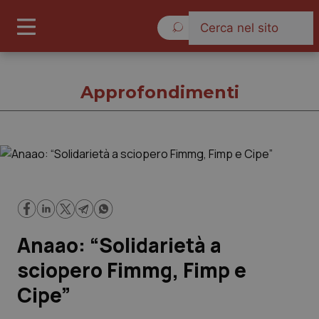
Lunedì 10 Agosto 2026
Approfondimenti
Approfondimenti
Cronache
Anaao: “Solidarietà a
Governo e Parlamento
sciopero Fimmg, Fimp e
Regioni e Asl
Cipe”
Lavoro e Professioni