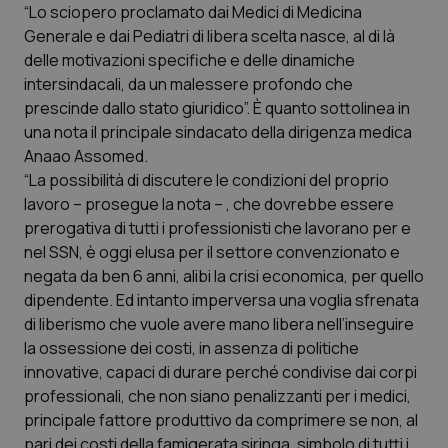
“Lo sciopero proclamato dai Medici di Medicina
Generale e dai Pediatri di libera scelta nasce, al di là
Scienza e Farmaci
delle motivazioni specifiche e delle dinamiche
intersindacali, da un malessere profondo che
Studi e Analisi
prescinde dallo stato giuridico”. È quanto sottolinea in
una nota il principale sindacato della dirigenza medica
Lettere al direttore
Anaao Assomed.
“La possibilità di discutere le condizioni del proprio
Edizioni Regionali
lavoro – prosegue la nota – , che dovrebbe essere
prerogativa di tutti i professionisti che lavorano per e
nel SSN, è oggi elusa per il settore convenzionato e
QS Pro
negata da ben 6 anni, alibi la crisi economica, per quello
dipendente. Ed intanto imperversa una voglia sfrenata
Professionisti Sanitari.AI
di liberismo che vuole avere mano libera nell’inseguire
la ossessione dei costi, in assenza di politiche
Abruzzo
QS Pro Gold
innovative, capaci di durare perché condivise dai corpi
professionali, che non siano penalizzanti per i medici,
QS Club
Newsletter
Basilicata
Artrite & artrosi
principale fattore produttivo da comprimere se non, al
pari dei costi della famigerata siringa, simbolo di tutti i