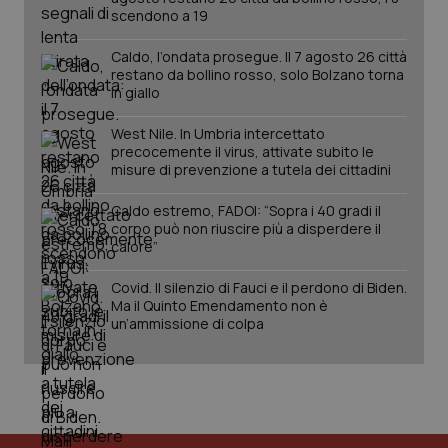
scendono a 19
Caldo, l’ondata prosegue. Il 7 agosto 26 città
restano da bollino rosso, solo Bolzano torna
in giallo
West Nile. In Umbria intercettato
precocemente il virus, attivate subito le
misure di prevenzione a tutela dei cittadini
tracking-sites-ironfish-
www.quotidianosanita.it
4
Caldo estremo, FADOI: “Sopra i 40 gradi il
tracking-enable
settim
corpo può non riuscire più a disperdere il
2 gior
calore”
Covid. Il silenzio di Fauci e il perdono di Biden.
Ma il Quinto Emendamento non è
tracking-sites-ironfish-
www.quotidianosanita.it
4
un’ammissione di colpa
session-id
settim
2 gior
_ga
1 anno
Google LLC
mes
.quotidianosanita.it