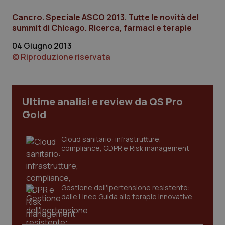
Cancro. Speciale ASCO 2013. Tutte le novità del
summit di Chicago. Ricerca, farmaci e terapie
Necessari
Statistici
Marketing
04 Giugno 2013
© Riproduzione riservata
I cookie necessari contribuiscono a rendere fruibile il
sito web abilitandone funzionalità di base quali la
navigazione sulle pagine e l'accesso alle aree
protette del sito. Il sito web non è in grado di
funzionare correttamente senza questi cookie.
Ultime analisi e review da QS Pro
Nome
Fornitore
/
Dominio
Scaden
Gold
VISITOR_PRIVACY_METADATA
5 mesi
YouTube
settim
.youtube.com
Cloud sanitario: infrastrutture,
compliance, GDPR e Risk management
Gestione dell'Ipertensione resistente:
dalle Linee Guida alle terapie innovative