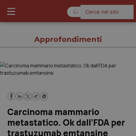
Sabato 8 Agosto 2026
Approfondimenti
Approfondimenti
Cronache
Governo e Parlamento
Carcinoma mammario
Regioni e Asl
metastatico. Ok dall’FDA per
trastuzumab emtansine
Lavoro e Professioni