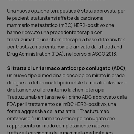
Una nuova opzione terapeutica è stata approvata per
Scienza e Farmaci
le pazienti statunitensi affette da carcinoma
mammario metastatico (mBC) HER2-positivo che
Studi e Analisi
hanno ricevuto una precedente terapia con
trastuzumab e una chemioterapia a base di taxani: l’ok
Lettere al direttore
per trastuzumab emtansine è arrivato dalla Food and
Drug Administration (FDA), nel corso di ASCO 2013.
Edizioni Regionali
Si tratta di un farmaco anticorpo coniugato (ADC)
,
un nuovo tipo di medicinale oncologico mirato in grado
QS Pro
di legarsi a determinati tipi di cellule tumorali e rilasciare
direttamente al loro interno la chemioterapia.
Professionisti Sanitari.AI
Trastuzumab emtansine è il primo ADC approvato dalla
FDA per il trattamento del mBC HER2-positivo, una
Abruzzo
QS Pro Gold
forma aggressiva della malattia. "Trastuzumab
emtansine è un farmaco anticorpo coniugato che
QS Club
Newsletter
Basilicata
Artrite & artrosi
rappresenta un modo completamente nuovo di
trattare il carcinoma della mammella metastatico