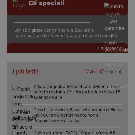
Gli speciali
tracking-sites-ironfish-
www.quotidianosanita.it
4
session-id
settim
2 gior
Sanità digitale per garantire più salute e
sostenibilità. Ma servono standard e condivisione
_ga
1 anno
Google LLC
mes
.quotidianosanita.it
Tutti gli speciali
I più letti
[7 giorni]
[30 giorni]
Caldo, segnali di lenta ritirata dell'ondata: il 7
agosto restano 26 città da bollino rosso, l'8
scendono a 19
Covid. Il silenzio di Fauci e il perdono di Biden.
Ma il Quinto Emendamento non è
un’ammissione di colpa
Caldo estremo, FADOI: “Sopra i 40 gradi il