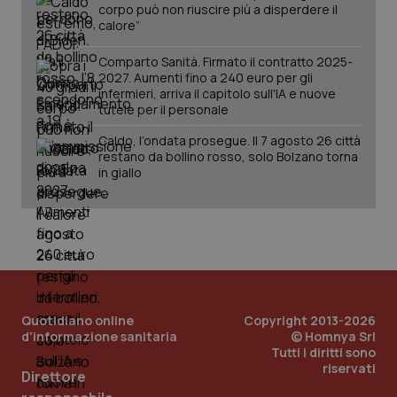
corpo può non riuscire più a disperdere il
calore”
Comparto Sanità. Firmato il contratto 2025-
2027. Aumenti fino a 240 euro per gli
infermieri, arriva il capitolo sull'IA e nuove
tutele per il personale
Caldo, l’ondata prosegue. Il 7 agosto 26 città
restano da bollino rosso, solo Bolzano torna
in giallo
PHPSESSID
Sessio
PHP.net
www.quotidianosanita.it
Quotidiano online
Copyright 2013-2026
d'informazione sanitaria
© Homnya Srl
Tutti i diritti sono
riservati
Direttore