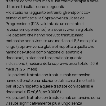
trattate con trastuzumab e una chemioterapia a base
di taxani. I risultati sono i seguenti:
Piemonte
HIV
– lo studio ha raggiunto entrambi gli endpoint co-
primari di efficacia: la Sopravvivenza Libera da
Provincia Autonoma di Bolzano
Infezioni & Febbre
Progressione (PFS, valutata da un comitato di
revisione indipendente) e la sopravvivenza globale;
Provincia Autonoma di Trento
Ipertensione & Scompenso
– le pazienti che hanno ricevuto trastuzumab
emtansine sono vissute una mediana di 5,8 mesi più a
Puglia
Malattie rare
lungo (sopravvivenza globale) rispetto a quelle che
hanno ricevuto la combinazione di lapatinib e
Sardegna
Malattia di Crohn & Rettocolite Ulcerosa
docetaxel, lo standard terapeutico in questa
indicazione (mediana della sopravvivenza totale: 30,9
mesi vs. 25,1 mesi);
Sicilia
Neuroscienze & patologie neurodegenerative
– le pazienti trattate con trastuzumab emtansine
hanno ottenuto una riduzione del rischio di mortalità
Toscana
Obesità
pari al 32% rispetto a quelle trattate con lapatinib e
docetaxel (HR=0,68; p=0,0006);
Umbria
Oftalmologia
– le pazienti trattate con trastuzumab emtansine sono
vissute significativamente più a lungo senza