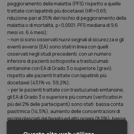
Valle D’Aosta
Oncodermatologia
peggioramento della malattia (PFS) rispetto a quelle
trattate con lapatinib più docetaxel (HR=0,65,
Veneto
Oncoematologia
riduzione pari al 35% del rischio di peggioramento della
malattia o di mortalità, p<0,0001; PFS mediana di 9,6
Oncologia & Nutrizione
mesi vs. 6,4 mesi);
– non si sono osservati nuovi segnali di sicurezza e gli
eventi avversi (EA) sono stati in linea con quelli
Psoriasi & pelle
osservati negli studi precedenti, con un numero
inferiore di pazienti sottoposte a trastuzumab
Quotidiano Cardiologia
emtansine con EA di Grado 3 o superiore (gravi),
rispetto alle pazienti trattate con lapatinib più
Quotidiano Chirurgia
docetaxel (43,1% vs. 59,2%);
– per le pazienti trattate con trastuzumab emtansine,
Quotidiano Oncologia
gli EA di Grado 3 o superiore più comuni (verificatisi in
più del 2% delle partecipanti) sono stati: bassa conta
Quotidiano Pediatria
piastrinica (14,5%), aumento delle concentrazioni di
enzimi rilasciati dal fegato ed altri organi (8,0%), bassa
Rene & patologie urogenitali
conta dei globuli rossi (4,1%), basse concentrazioni di
potassio nel sangue (2,7%), problemi del sistema