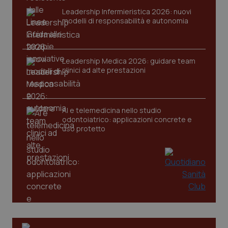
Leadership Infermieristica 2026: nuovi
modelli di responsabilità e autonomia
CookieScriptConsent
5 mesi
CookieScript
Leadership Medica 2026: guidare team
settim
www.quotidianosanita.it
clinici ad alte prestazioni
AI e telemedicina nello studio
odontoiatrico: applicazioni concrete e
uso protetto
tracking-sites-ironfish-
www.quotidianosanita.it
4
tracking-enable
settim
2 gior