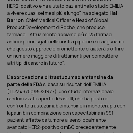
Calabria
Asma & BPCO
HER2-positivo e ha aiutato pazienti nello studio EMILIA
a vivere quasi sei mesi più a lungo", ha spiegato
Hal
Campania
Car-T
Barron
, Chief Medical Officer e Head of Global
Product Development di Roche, che produce il
farmaco. "Attualmente abbiamo più di 25 farmaci
Emilia-Romagna
Colesterolo & coronaropatie
anticorpi coniugati nella nostra pipeline e ci auguriamo
che questo approccio promettente ci aiuterà a offrire
Friuli Venezia Giulia
Dermatite Atopica
un numero maggiore di trattamenti per combattere
altri tipi di cancro in futuro".
Lazio
Diabete & glucometri
L'approvazione di trastuzumab emtansine da
Liguria
Disturbi dell’umore
parte della FDA
si basa sui risultati dell’ EMILIA
(TDM4370g/BO21977), uno studio internazionale
Lombardia
Dolore
randomizzato aperto di Fase III, che ha posto a
confronto trastuzumab emtansine in monoterapia con
Marche
Donna & Salute
lapatinib in combinazione con capecitabina in 991
pazienti affette da tumore al seno localmente
avanzato HER2-positivo o mBC precedentemente
Molise
Epatiti