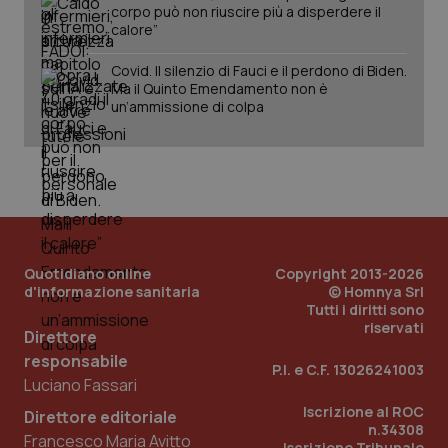
corpo può non riuscire più a disperdere il
2 gior
calore”
Covid. Il silenzio di Fauci e il perdono di Biden.
Ma il Quinto Emendamento non è
_ga
1 anno
Google LLC
un’ammissione di colpa
mes
.quotidianosanita.it
Quotidiano online
Copyright 2013-2026
d'informazione sanitaria
© Homnya Srl
Tutti i diritti sono
riservati
Direttore
responsabile
P.I. e C.F. 13026241003
Luciano Fassari
Iscrizione al ROC
Direttore editoriale
n.34308
Francesco Maria Avitto
Iscrizione Tribunale