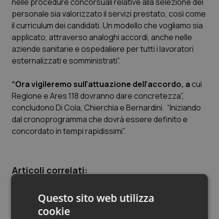
nelle procedure concorsuali relative alla selezione del
personale sia valorizzato il servizi prestato, così come
Piemonte
HIV
il curriculum dei candidati. Un modello che vogliamo sia
applicato, attraverso analoghi accordi, anche nelle
Provincia Autonoma di Bolzano
Infezioni & Febbre
aziende sanitarie e ospedaliere per tutti i lavoratori
esternalizzati e somministrati”.
Provincia Autonoma di Trento
Ipertensione & Scompenso
“Ora vigileremo sull’attuazione dell’accordo, a
cui
Puglia
Malattie rare
Regione e Ares 118 dovranno dare concretezza”,
concludono Di Cola, Chierchia e Bernardini. “Iniziando
Sardegna
Malattia di Crohn & Rettocolite Ulcerosa
dal cronoprogramma che dovrà essere definito e
concordato in tempi rapidissimi”.
Sicilia
Neuroscienze & patologie neurodegenerative
Toscana
Obesità
Articoli correlati:
Ares 118. Al via reinternalizzazione del servizio di
Umbria
Oftalmologia
Questo sito web utilizza
emergenza
cookie