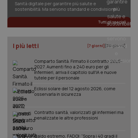
Sanità digitale per garantire più salute e
sostenibilità. Ma servono standard e condivisione
CookieScriptConsent
5 mesi
CookieScript
Tutti gli speciali
settim
www.quotidianosanita.it
I più letti
[7 giorni]
[30 giorni]
Comparto Sanità. Firmato il contratto 2025-
2027. Aumenti fino a 240 euro per gli
infermieri, arriva il capitolo sull'IA e nuove
tutele per il personale
Eclissi solare del 12 agosto 2026, come
osservarla in sicurezza
tracking-sites-ironfish-
www.quotidianosanita.it
4
tracking-enable
settim
2 gior
Contratto sanità, valorizzati gli infermieri ma
penalizzate le altre professioni
tracking-sites-ironfish-
www.quotidianosanita.it
4
Caldo estremo, FADOI: “Sopra i 40 gradi il
session-id
settim