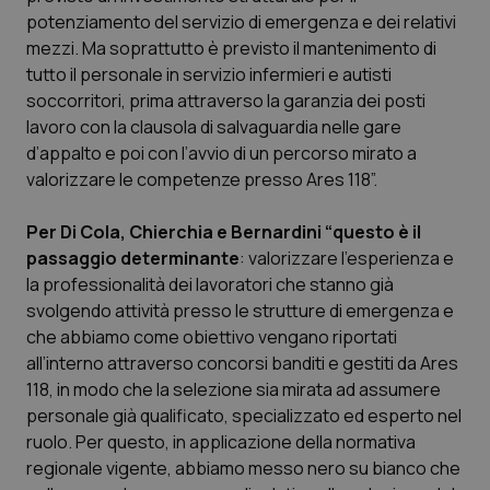
Calabria
Asma & BPCO
potenziamento del servizio di emergenza e dei relativi
mezzi. Ma soprattutto è previsto il mantenimento di
Campania
Car-T
tutto il personale in servizio infermieri e autisti
soccorritori, prima attraverso la garanzia dei posti
lavoro con la clausola di salvaguardia nelle gare
Emilia-Romagna
Colesterolo & coronaropatie
d’appalto e poi con l’avvio di un percorso mirato a
valorizzare le competenze presso Ares 118”.
Friuli Venezia Giulia
Dermatite Atopica
Per Di Cola, Chierchia e Bernardini “questo è il
Lazio
Diabete & glucometri
passaggio determinante
: valorizzare l’esperienza e
la professionalità dei lavoratori che stanno già
Liguria
Disturbi dell’umore
svolgendo attività presso le strutture di emergenza e
che abbiamo come obiettivo vengano riportati
Lombardia
Dolore
all’interno attraverso concorsi banditi e gestiti da Ares
118, in modo che la selezione sia mirata ad assumere
Marche
Donna & Salute
personale già qualificato, specializzato ed esperto nel
ruolo. Per questo, in applicazione della normativa
regionale vigente, abbiamo messo nero su bianco che
Molise
Epatiti