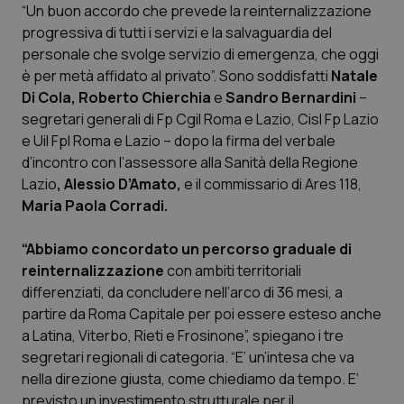
“Un buon accordo che prevede la reinternalizzazione
progressiva di tutti i servizi e la salvaguardia del
Scienza e Farmaci
personale che svolge servizio di emergenza, che oggi
è per metà affidato al privato”. Sono soddisfatti
Natale
Studi e Analisi
Di Cola, Roberto Chierchia
e
Sandro Bernardini
–
segretari generali di Fp Cgil Roma e Lazio, Cisl Fp Lazio
Lettere al direttore
e Uil Fpl Roma e Lazio – dopo la firma del verbale
d’incontro con l’assessore alla Sanità della Regione
Edizioni Regionali
Lazio
, Alessio D’Amato,
e il commissario di Ares 118,
Maria Paola Corradi.
QS Pro
“Abbiamo concordato un percorso graduale di
reinternalizzazione
con ambiti territoriali
Professionisti Sanitari.AI
differenziati, da concludere nell’arco di 36 mesi, a
partire da Roma Capitale per poi essere esteso anche
Abruzzo
QS Pro Gold
a Latina, Viterbo, Rieti e Frosinone”, spiegano i tre
segretari regionali di categoria. “E’ un’intesa che va
QS Club
Newsletter
Basilicata
Artrite & artrosi
nella direzione giusta, come chiediamo da tempo. E’
previsto un investimento strutturale per il