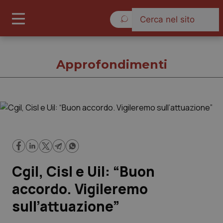
Venerdì 7 Agosto 2026
Approfondimenti
Approfondimenti
Cronache
Cgil, Cisl e Uil: “Buon
Governo e Parlamento
accordo. Vigileremo
Regioni e Asl
sull’attuazione”
Lavoro e Professioni