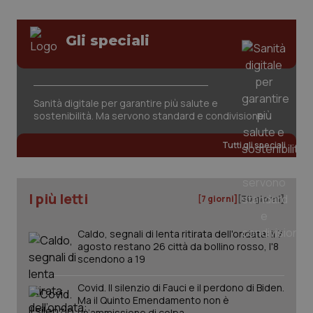
Nome
Fornitore
/
Dominio
Scaden
Salute orale & impianti
VISITOR_PRIVACY_METADATA
5 mesi
YouTube
settim
.youtube.com
Gli speciali
Sangue & coagulazione
Tiroide
Sanità digitale per garantire più salute e
sostenibilità. Ma servono standard e condivisione
Tumore al seno
Tutti gli speciali
Tumore ovarico
I più letti
Tumori del Polmone & Testa Collo
[7 giorni]
[30 giorni]
Tumori gastrointestinali
Caldo, segnali di lenta ritirata dell'ondata: il 7
agosto restano 26 città da bollino rosso, l'8
CookieScriptConsent
5 mesi
CookieScript
scendono a 19
settim
www.quotidianosanita.it
Ulcera & Reflusso
Covid. Il silenzio di Fauci e il perdono di Biden.
Ma il Quinto Emendamento non è
Vaccini
un’ammissione di colpa