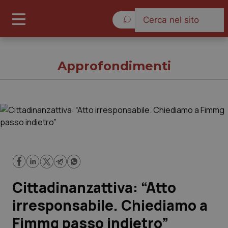
Sabato 8 Agosto 2026
Approfondimenti
Approfondimenti
Cronache
Governo e Parlamento
Cittadinanzattiva: “Atto
Regioni e Asl
irresponsabile. Chiediamo a
Fimmg passo indietro”
Lavoro e Professioni