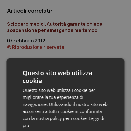
Piemonte
HIV
Articoli correlati:
Sciopero medici. Autorità garante chiede
Provincia Autonoma di Bolzano
Infezioni & Febbre
sospensione per emergenza maltempo
Provincia Autonoma di Trento
Ipertensione & Scompenso
07 Febbraio 2012
© Riproduzione riservata
Puglia
Malattie rare
Sardegna
Malattia di Crohn & Rettocolite Ulcerosa
Questo sito web utilizza
Ultime analisi e review da QS Pro
cookie
Gold
Sicilia
Neuroscienze & patologie neurodegenerative
Questo sito web utilizza i cookie per
Cloud sanitario: infrastrutture,
migliorare la tua esperienza di
compliance, GDPR e Risk management
Toscana
Obesità
navigazione. Utilizzando il nostro sito web
acconsenti a tutti i cookie in conformità
Umbria
Oftalmologia
con la nostra policy per i cookie.
Leggi di
Gestione dell'Ipertensione resistente:
più
dalle Linee Guida alle terapie innovative