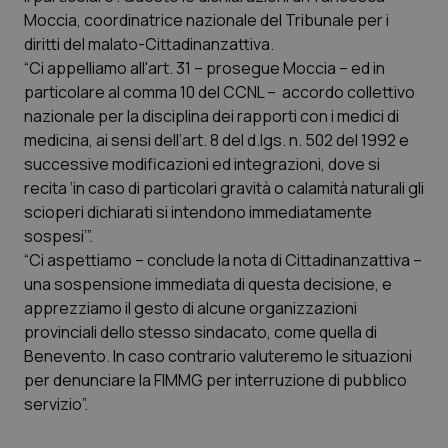
Calabria
Asma & BPCO
Moccia, coordinatrice nazionale del Tribunale per i
diritti del malato-Cittadinanzattiva.
Campania
Car-T
“Ci appelliamo all'art. 31 – prosegue Moccia – ed in
particolare al comma 10 del CCNL – accordo collettivo
nazionale per la disciplina dei rapporti con i medici di
Emilia-Romagna
Colesterolo & coronaropatie
medicina, ai sensi dell’art. 8 del d.lgs. n. 502 del 1992 e
successive modificazioni ed integrazioni, dove si
Friuli Venezia Giulia
Dermatite Atopica
recita ‘in caso di particolari gravità o calamità naturali gli
scioperi dichiarati si intendono immediatamente
Lazio
Diabete & glucometri
sospesi’”.
“Ci aspettiamo – conclude la nota di Cittadinanzattiva –
Liguria
Disturbi dell’umore
una sospensione immediata di questa decisione, e
apprezziamo il gesto di alcune organizzazioni
Lombardia
Dolore
provinciali dello stesso sindacato, come quella di
Benevento. In caso contrario valuteremo le situazioni
Marche
Donna & Salute
per denunciare la FIMMG per interruzione di pubblico
servizio”.
Molise
Epatiti