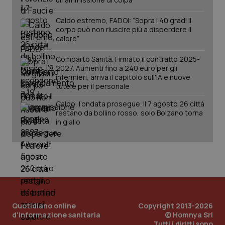
Caldo estremo, FADOI: “Sopra i 40 gradi il
corpo può non riuscire più a disperdere il
calore”
Comparto Sanità. Firmato il contratto 2025-
2027. Aumenti fino a 240 euro per gli
infermieri, arriva il capitolo sull'IA e nuove
tracking-sites-ironfish-
www.quotidianosanita.it
4
tutele per il personale
tracking-enable
settim
2 gior
Caldo, l’ondata prosegue. Il 7 agosto 26 città
restano da bollino rosso, solo Bolzano torna
in giallo
tracking-sites-ironfish-
www.quotidianosanita.it
4
session-id
settim
2 gior
_ga
1 anno
Google LLC
mes
.quotidianosanita.it
Quotidiano online
Copyright 2013-2026
d'informazione sanitaria
© Homnya Srl
Tutti i diritti sono