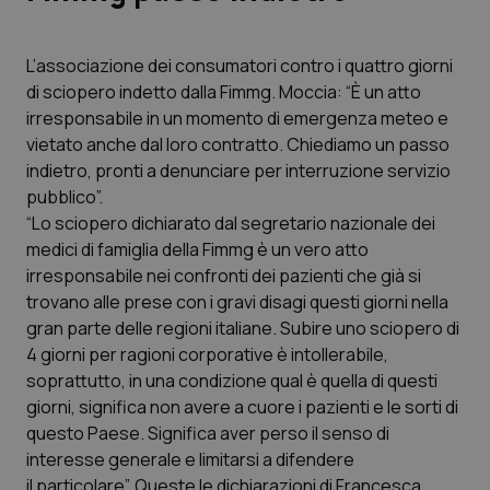
Scienza e Farmaci
L’associazione dei consumatori contro i quattro giorni
di sciopero indetto dalla Fimmg. Moccia: “È un atto
Studi e Analisi
irresponsabile in un momento di emergenza meteo e
vietato anche dal loro contratto. Chiediamo un passo
Lettere al direttore
indietro, pronti a denunciare per interruzione servizio
pubblico”.
Edizioni Regionali
“Lo sciopero dichiarato dal segretario nazionale dei
medici di famiglia della Fimmg è un vero atto
irresponsabile nei confronti dei pazienti che già si
QS Pro
trovano alle prese con i gravi disagi questi giorni nella
gran parte delle regioni italiane. Subire uno sciopero di
Professionisti Sanitari.AI
4 giorni per ragioni corporative è intollerabile,
soprattutto, in una condizione qual è quella di questi
Abruzzo
QS Pro Gold
giorni, significa non avere a cuore i pazienti e le sorti di
questo Paese. Significa aver perso il senso di
QS Club
Newsletter
Basilicata
Artrite & artrosi
interesse generale e limitarsi a difendere
il particolare”. Queste le dichiarazioni di Francesca