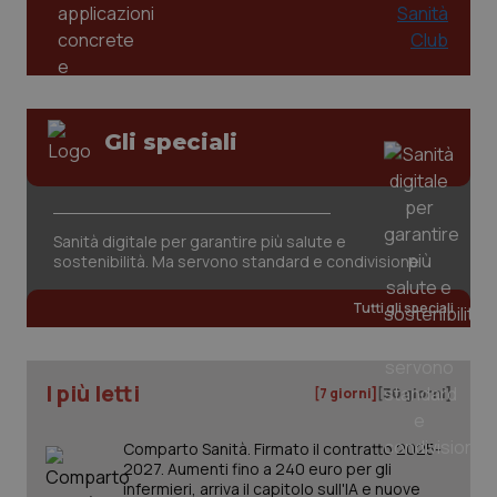
funzionare correttamente senza questi cookie.
Salute orale & impianti
Nome
Fornitore
/
Dominio
Scaden
VISITOR_PRIVACY_METADATA
5 mesi
YouTube
Sangue & coagulazione
settim
.youtube.com
Tiroide
Gli speciali
Tumore al seno
Sanità digitale per garantire più salute e
Tumore ovarico
sostenibilità. Ma servono standard e condivisione
Tutti gli speciali
Tumori del Polmone & Testa Collo
Tumori gastrointestinali
I più letti
[7 giorni]
[30 giorni]
Ulcera & Reflusso
CookieScriptConsent
5 mesi
CookieScript
Comparto Sanità. Firmato il contratto 2025-
settim
www.quotidianosanita.it
2027. Aumenti fino a 240 euro per gli
Vaccini
infermieri, arriva il capitolo sull'IA e nuove