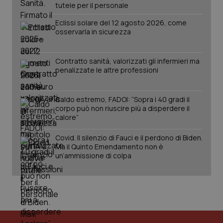
tutele per il personale
Eclissi solare del 12 agosto 2026, come
osservarla in sicurezza
Contratto sanità, valorizzati gli infermieri ma
penalizzate le altre professioni
tracking-sites-ironfish-
www.quotidianosanita.it
4
Caldo estremo, FADOI: “Sopra i 40 gradi il
tracking-enable
settim
corpo può non riuscire più a disperdere il
2 gior
calore”
Covid. Il silenzio di Fauci e il perdono di Biden.
Ma il Quinto Emendamento non è
tracking-sites-ironfish-
www.quotidianosanita.it
4
un’ammissione di colpa
session-id
settim
2 gior
_ga
1 anno
Google LLC
mes
.quotidianosanita.it