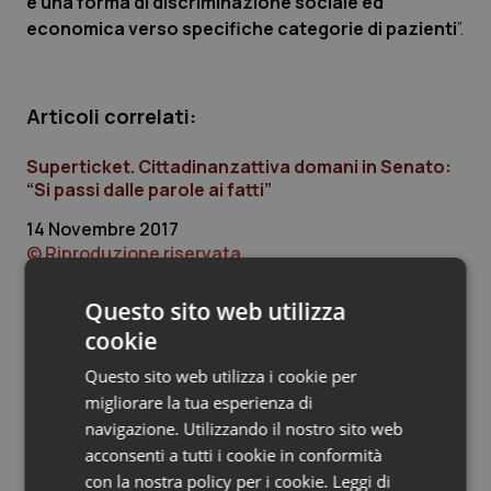
e una forma di discriminazione sociale ed
economica verso specifiche categorie di pazienti
”.
Piemonte
HIV
Provincia Autonoma di Bolzano
Infezioni & Febbre
Articoli correlati:
Provincia Autonoma di Trento
Ipertensione & Scompenso
Superticket. Cittadinanzattiva domani in Senato:
“Si passi dalle parole ai fatti”
Puglia
Malattie rare
14 Novembre 2017
© Riproduzione riservata
Sardegna
Malattia di Crohn & Rettocolite Ulcerosa
Questo sito web utilizza
Sicilia
Neuroscienze & patologie neurodegenerative
cookie
Ultime analisi e review da QS Pro
Gold
Questo sito web utilizza i cookie per
Toscana
Obesità
migliorare la tua esperienza di
navigazione. Utilizzando il nostro sito web
Cloud sanitario: infrastrutture,
Umbria
Oftalmologia
compliance, GDPR e Risk management
acconsenti a tutti i cookie in conformità
con la nostra policy per i cookie.
Leggi di