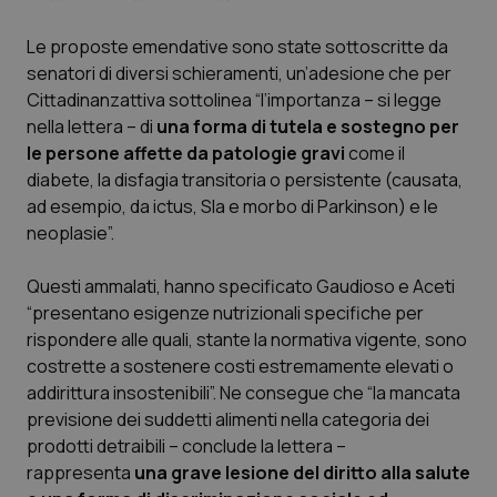
Calabria
Asma & BPCO
Le proposte emendative sono state sottoscritte da
senatori di diversi schieramenti, un’adesione che per
Campania
Car-T
Cittadinanzattiva sottolinea “l’importanza – si legge
nella lettera – di
una forma di tutela e sostegno per
Emilia-Romagna
Colesterolo & coronaropatie
le persone affette da patologie gravi
come il
diabete, la disfagia transitoria o persistente (causata,
Friuli Venezia Giulia
Dermatite Atopica
ad esempio, da ictus, Sla e morbo di Parkinson) e le
neoplasie”.
Lazio
Diabete & glucometri
Questi ammalati, hanno specificato Gaudioso e Aceti
Liguria
Disturbi dell’umore
“presentano esigenze nutrizionali specifiche per
rispondere alle quali, stante la normativa vigente, sono
Lombardia
Dolore
costrette a sostenere costi estremamente elevati o
addirittura insostenibili”. Ne consegue che “la mancata
previsione dei suddetti alimenti nella categoria dei
Marche
Donna & Salute
prodotti detraibili – conclude la lettera –
rappresenta
una grave lesione del diritto alla salute
Molise
Epatiti