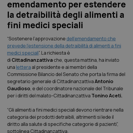
emendamento per estendere
la detraibilità degli alimenti a
Scienza e Farmaci
fini medici speciali
Studi e Analisi
“Sostenere l’approvazione
dell’emendamento che
Lettere al direttore
prevede l’estensione della detraibilità di alimenti a fini
medici speciali
”. La richiesta è
Edizioni Regionali
di
Cittadinanzattiva
che, questa mattina, ha inviato
una
lettera
al presidente e ai membri della
Commissione Bilancio del Senato che porta la firma del
QS Pro
segretario generale di Cittadinanzattiva
Antonio
Gaudioso
, e del coordinatore nazionale del Tribunale
Professionisti Sanitari.AI
per i diritti del malato-Cittadinanzattiva
Tonino Aceti.
Abruzzo
QS Pro Gold
“Gli alimenti a fini medici speciali devono rientrare nella
categoria dei prodotti detraibili, altrimenti si lede il
QS Club
Newsletter
Basilicata
Artrite & artrosi
diritto alla salute di specifiche categorie di pazienti”,
sottolinea Cittadinanzattiva.