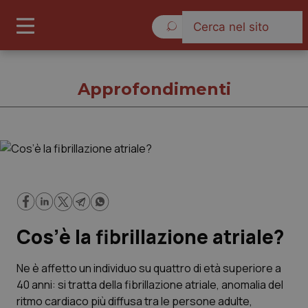
Venerdì 7 Agosto 2026
Approfondimenti
Approfondimenti
Cronache
Cos’è la fibrillazione atriale?
Governo e Parlamento
Regioni e Asl
Ne è affetto un individuo su quattro di età superiore a
40 anni: si tratta della fibrillazione atriale, anomalia del
ritmo cardiaco più diffusa tra le persone adulte,
Lavoro e Professioni