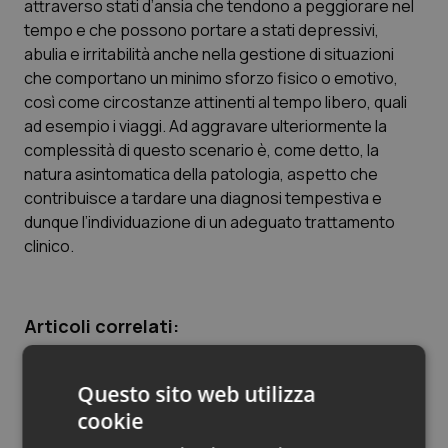
attraverso stati d’ansia che tendono a peggiorare nel
tempo e che possono portare a stati depressivi,
Piemonte
HIV
abulia e irritabilità anche nella gestione di situazioni
che comportano un minimo sforzo fisico o emotivo,
Provincia Autonoma di Bolzano
Infezioni & Febbre
così come circostanze attinenti al tempo libero, quali
ad esempio i viaggi. Ad aggravare ulteriormente la
Provincia Autonoma di Trento
Ipertensione & Scompenso
complessità di questo scenario è, come detto, la
natura asintomatica della patologia, aspetto che
Puglia
Malattie rare
contribuisce a tardare una diagnosi tempestiva e
dunque l’individuazione di un adeguato trattamento
Sardegna
Malattia di Crohn & Rettocolite Ulcerosa
clinico.
Sicilia
Neuroscienze & patologie neurodegenerative
Articoli correlati:
Toscana
Obesità
Ictus da fibrillazione atriale. L’AIFA approva la
Questo sito web utilizza
rimborsabilità di dabigatran etexilato
Umbria
Oftalmologia
cookie
24 Giugno 2013