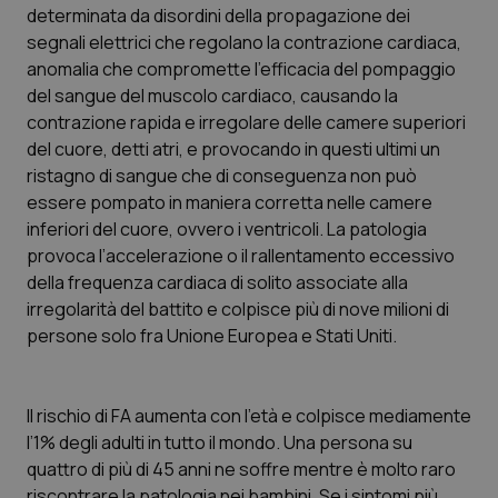
determinata da disordini della propagazione dei
segnali elettrici che regolano la contrazione cardiaca,
Scienza e Farmaci
anomalia che compromette l’efficacia del pompaggio
del sangue del muscolo cardiaco, causando la
Studi e Analisi
contrazione rapida e irregolare delle camere superiori
del cuore, detti atri, e provocando in questi ultimi un
Lettere al direttore
ristagno di sangue che di conseguenza non può
essere pompato in maniera corretta nelle camere
Edizioni Regionali
inferiori del cuore, ovvero i ventricoli. La patologia
provoca l’accelerazione o il rallentamento eccessivo
QS Pro
della frequenza cardiaca di solito associate alla
irregolarità del battito e colpisce più di nove milioni di
persone solo fra Unione Europea e Stati Uniti.
Professionisti Sanitari.AI
Abruzzo
QS Pro Gold
Il rischio di FA aumenta con l’età e colpisce mediamente
l’1% degli adulti in tutto il mondo. Una persona su
QS Club
Newsletter
Basilicata
Artrite & artrosi
quattro di più di 45 anni ne soffre mentre è molto raro
riscontrare la patologia nei bambini. Se i sintomi più