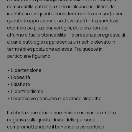
Calabria
Asma & BPCO
comuni della patologia sono in alcuni casi difficili da
identificare, in quanto considerati molto comuni (e per
Campania
Car-T
questo troppo spesso sottovalutati) – tra questi ad
esempio palpitazioni, vertigini, dolore al torace,
affanno e facile stancabilità – la presenza pregressa di
Emilia-Romagna
Colesterolo & coronaropatie
alcune patologie rappresenta un rischio elevato in
termini di esposizione ad essa. Tra queste in
Friuli Venezia Giulia
Dermatite Atopica
particolare figurano:
Lazio
Diabete & glucometri
• L’ipertensione
• L’obesità
Liguria
Disturbi dell’umore
• Il diabete
• L’ipertiroidismo
Lombardia
Dolore
• L’eccessivo consumo di bevande alcoliche
Marche
Donna & Salute
La fibrillazione atriale può incidere in maniera molto
negativa sulla qualità di vita delle persone,
compromettendone il benessere psicofisico
Molise
Epatiti