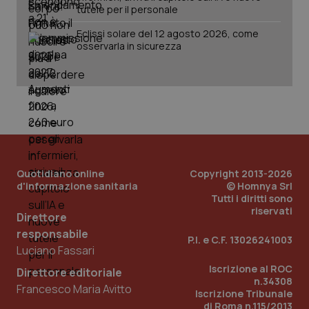
2 gior
tutele per il personale
Eclissi solare del 12 agosto 2026, come
osservarla in sicurezza
_ga
1 anno
Google LLC
mes
.quotidianosanita.it
Quotidiano online
Copyright 2013-2026
d'informazione sanitaria
© Homnya Srl
Tutti i diritti sono
riservati
Direttore
responsabile
P.I. e C.F. 13026241003
Luciano Fassari
Iscrizione al ROC
Direttore editoriale
n.34308
Francesco Maria Avitto
Iscrizione Tribunale
di Roma n.115/2013