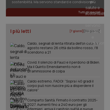
sostenibilità. Ma servono standard e condivisione
Tutti gli speciali
CookieScriptConsent
5 mesi
CookieScript
settim
www.quotidianosanita.it
I più letti
[7 giorni]
[30 giorni]
Caldo, segnali di lenta ritirata dell'ondata: il 7
agosto restano 26 città da bollino rosso, l'8
scendono a 21
Covid. Il silenzio di Fauci e il perdono di Biden.
Ma il Quinto Emendamento non è
un’ammissione di colpa
tracking-sites-ironfish-
www.quotidianosanita.it
4
tracking-enable
settim
Caldo estremo, FADOI: “Sopra i 40 gradi il
2 gior
corpo può non riuscire più a disperdere il
calore”
Comparto Sanità. Firmato il contratto 2025-
tracking-sites-ironfish-
www.quotidianosanita.it
4
2027. Aumenti fino a 240 euro per gli
session-id
settim
infermieri, arriva il capitolo sull'IA e nuove