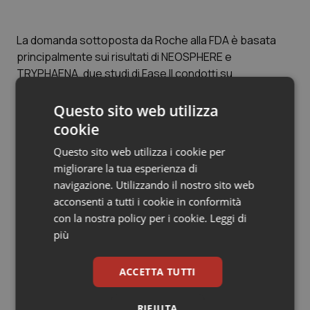
Valle D’Aosta
Oncodermatologia
Veneto
Oncoematologia
La domanda sottoposta da Roche alla FDA è basata
principalmente sui risultati di NEOSPHERE e
TRYPHAENA, due studi di Fase II condotti su
Oncologia & Nutrizione
pertuzumab nel carcinoma della mammella HER2-
positiva in fase precoce, nonché sui dati di sicurezza a
Questo sito web utilizza
Psoriasi & pelle
lungo termine dello studio di Fase III CLEOPATRA su
cookie
pertuzumab nel tumore della mammella HER2-positivo
Quotidiano Cardiologia
Questo sito web utilizza i cookie per
metastatico.
migliorare la tua esperienza di
Quotidiano Chirurgia
navigazione. Utilizzando il nostro sito web
acconsenti a tutti i cookie in conformità
Articoli correlati:
Quotidiano Oncologia
con la nostra policy per i cookie.
Leggi di
più
European Cancer Congress 2013. Dove si spende
Quotidiano Pediatria
di più per la sanità, si muore meno di cancro
ACCETTA TUTTI
03 Ottobre 2013
Rene & patologie urogenitali
© Riproduzione riservata
RIFIUTA