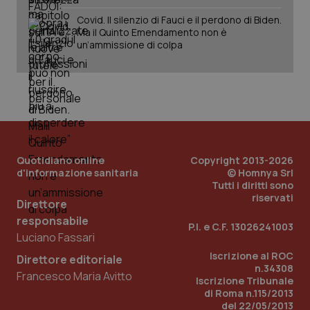
Covid. Il silenzio di Fauci e il perdono di Biden.
Ma il Quinto Emendamento non è
un’ammissione di colpa
Quotidiano online
Copyright 2013-2026
d'informazione sanitaria
© Homnya Srl
Tutti i diritti sono
riservati
Direttore
responsabile
P.I. e C.F. 13026241003
Luciano Fassari
PHPSESSID
Sessio
PHP.net
Iscrizione al ROC
www.quotidianosanita.it
Direttore editoriale
n.34308
Francesco Maria Avitto
Iscrizione Tribunale
di Roma n.115/2013
del 22/05/2013