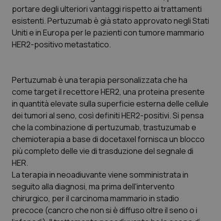
Calabria
Asma & BPCO
portare degli ulteriori vantaggi rispetto ai trattamenti
esistenti. Pertuzumab è già stato approvato negli Stati
Uniti e in Europa per le pazienti con tumore mammario
Campania
Car-T
HER2-positivo metastatico.
Emilia-Romagna
Colesterolo & coronaropatie
Pertuzumab
è una terapia personalizzata che ha
Friuli Venezia Giulia
Dermatite Atopica
come target il recettore HER2, una proteina presente
in quantità elevate sulla superficie esterna delle cellule
Lazio
Diabete & glucometri
dei tumori al seno, così definiti HER2-positivi. Si pensa
che la combinazione di pertuzumab, trastuzumab e
Liguria
Disturbi dell’umore
chemioterapia a base di docetaxel fornisca un blocco
più completo delle vie di trasduzione del segnale di
Lombardia
Dolore
HER.
La terapia in neoadiuvante viene somministrata in
seguito alla diagnosi, ma prima dell'intervento
Marche
Donna & Salute
chirurgico, per il carcinoma mammario in stadio
precoce (cancro che non si è diffuso oltre il seno o i
Molise
Epatiti