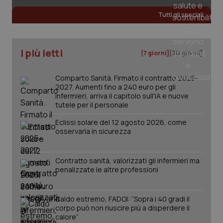
Tutti gli speciali
tracking-sites-ironfish-
www.quotidianosanita.it
4
tracking-enable
settim
I più letti
2 gior
[7 giorni]
[30 giorni]
Comparto Sanità. Firmato il contratto 2025-
2027. Aumenti fino a 240 euro per gli
tracking-sites-ironfish-
www.quotidianosanita.it
4
infermieri, arriva il capitolo sull'IA e nuove
session-id
settim
tutele per il personale
2 gior
Eclissi solare del 12 agosto 2026, come
osservarla in sicurezza
_ga
1 anno
Google LLC
mes
.quotidianosanita.it
Contratto sanità, valorizzati gli infermieri ma
penalizzate le altre professioni
Caldo estremo, FADOI: “Sopra i 40 gradi il
corpo può non riuscire più a disperdere il
calore”