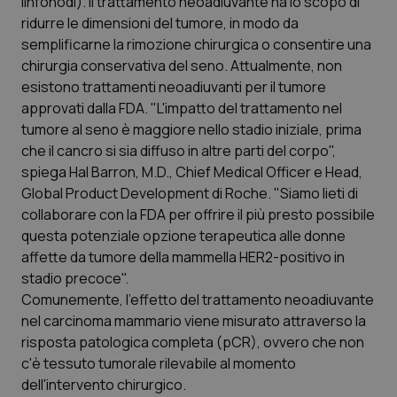
linfonodi). Il trattamento neoadiuvante ha lo scopo di
ridurre le dimensioni del tumore, in modo da
Piemonte
HIV
semplificarne la rimozione chirurgica o consentire una
chirurgia conservativa del seno. Attualmente, non
Provincia Autonoma di Bolzano
Infezioni & Febbre
esistono trattamenti neoadiuvanti per il tumore
approvati dalla FDA. "L'impatto del trattamento nel
Provincia Autonoma di Trento
Ipertensione & Scompenso
tumore al seno è maggiore nello stadio iniziale, prima
che il cancro si sia diffuso in altre parti del corpo",
Puglia
Malattie rare
spiega Hal Barron, M.D., Chief Medical Officer e Head,
Global Product Development di Roche. "Siamo lieti di
collaborare con la FDA per offrire il più presto possibile
Sardegna
Malattia di Crohn & Rettocolite Ulcerosa
questa potenziale opzione terapeutica alle donne
affette da tumore della mammella HER2-positivo in
Sicilia
Neuroscienze & patologie neurodegenerative
stadio precoce".
Comunemente, l'effetto del trattamento neoadiuvante
Toscana
Obesità
nel carcinoma mammario viene misurato attraverso la
risposta patologica completa (pCR), ovvero che non
Umbria
Oftalmologia
c'è tessuto tumorale rilevabile al momento
dell'intervento chirurgico.