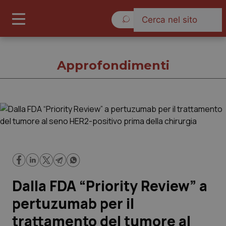
Giovedì 6 Agosto 2026
Approfondimenti
Approfondimenti
Cronache
Governo e Parlamento
Dalla FDA “Priority Review” a
Regioni e Asl
pertuzumab per il
trattamento del tumore al
Lavoro e Professioni