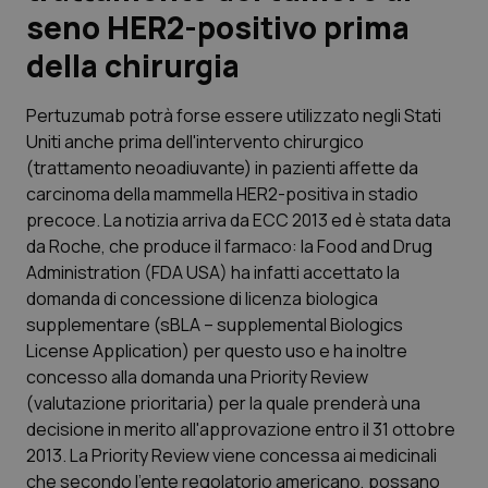
seno HER2-positivo prima
Scienza e Farmaci
della chirurgia
Studi e Analisi
Pertuzumab
potrà forse essere utilizzato negli Stati
Uniti anche prima dell'intervento chirurgico
Lettere al direttore
(trattamento neoadiuvante) in pazienti affette da
carcinoma della mammella HER2-positiva in stadio
Edizioni Regionali
precoce. La notizia arriva da ECC 2013 ed è stata data
da Roche, che produce il farmaco: la Food and Drug
Administration (FDA USA) ha infatti accettato la
QS Pro
domanda di concessione di licenza biologica
supplementare (sBLA – supplemental Biologics
Professionisti Sanitari.AI
License Application) per questo uso e ha inoltre
concesso alla domanda una Priority Review
Abruzzo
QS Pro Gold
(valutazione prioritaria) per la quale prenderà una
decisione in merito all'approvazione entro il 31 ottobre
QS Club
Newsletter
Basilicata
Artrite & artrosi
2013. La Priority Review viene concessa ai medicinali
che secondo l’ente regolatorio americano, possano