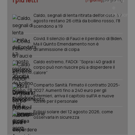
I più letti
[7 giorni]
[30 giorni]
_ga
1 anno
Google LLC
mes
.quotidianosanita.it
Caldo, segnali di lenta ritirata dell'ondata: il 7
agosto restano 26 città da bollino rosso, l'8
scendono a 19
Covid. Il silenzio di Fauci e il perdono di Biden.
Ma il Quinto Emendamento non è
un’ammissione di colpa
Caldo estremo, FADOI: “Sopra i 40 gradi il
corpo può non riuscire più a disperdere il
calore”
Comparto Sanità. Firmato il contratto 2025-
2027. Aumenti fino a 240 euro per gli
infermieri, arriva il capitolo sull'IA e nuove
tutele per il personale
Eclissi solare del 12 agosto 2026, come
osservarla in sicurezza