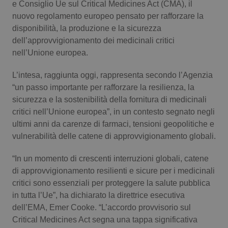
e Consiglio Ue sul Critical Medicines Act (CMA), il
nuovo regolamento europeo pensato per rafforzare la
Scienza e Farmaci
disponibilità, la produzione e la sicurezza
dell’approvvigionamento dei medicinali critici
Studi e Analisi
nell’Unione europea.
Lettere al direttore
L’intesa, raggiunta oggi, rappresenta secondo l’Agenzia
“un passo importante per rafforzare la resilienza, la
sicurezza e la sostenibilità della fornitura di medicinali
Edizioni Regionali
critici nell’Unione europea”, in un contesto segnato negli
ultimi anni da carenze di farmaci, tensioni geopolitiche e
QS Pro
vulnerabilità delle catene di approvvigionamento globali.
Professionisti Sanitari.AI
“In un momento di crescenti interruzioni globali, catene
di approvvigionamento resilienti e sicure per i medicinali
Abruzzo
QS Pro Gold
critici sono essenziali per proteggere la salute pubblica
in tutta l’Ue”, ha dichiarato la direttrice esecutiva
QS Club
Newsletter
dell’EMA, Emer Cooke. “L’accordo provvisorio sul
Basilicata
Artrite & artrosi
Critical Medicines Act segna una tappa significativa