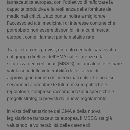
farmaceutica europea, con l’obiettivo di rafforzare la
capacità produttiva e la resilienza delle forniture dei
Piemonte
HIV
medicinali critici. L’atto punta inoltre a migliorare
l’accesso ad altri medicinali di interesse comune che
Provincia Autonoma di Bolzano
Infezioni & Febbre
potrebbero non essere disponibili in alcuni mercati
europei, come i farmaci per le malattie rare.
Provincia Autonoma di Trento
Ipertensione & Scompenso
Tra gli strumenti previsti, un ruolo centrale sarà svolto
Puglia
Malattie rare
dal gruppo direttivo dell’EMA sulle carenze e la
sicurezza dei medicinali (MSSG), incaricato di effettuare
Sardegna
Malattia di Crohn & Rettocolite Ulcerosa
valutazioni delle vulnerabilità delle catene di
approvvigionamento dei medicinali critici. Le analisi
serviranno a orientare le future misure politiche e
Sicilia
Neuroscienze & patologie neurodegenerative
regolatorie, comprese raccomandazioni specifiche e
progetti strategici previsti dal nuovo regolamento.
Toscana
Obesità
In vista dell’attuazione del CMA e della nuova
Umbria
Oftalmologia
legislazione farmaceutica europea, il MSSG sta già
valutando le vulnerabilità delle catene di