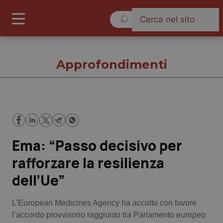
Venerdì 7 Agosto 2026
Approfondimenti
Approfondimenti
Ema: “Passo decisivo per
Cronache
rafforzare la resilienza
Governo e Parlamento
dell’Ue”
Regioni e Asl
L’European Medicines Agency ha accolto con favore
l’accordo provvisorio raggiunto tra Parlamento europeo
Lavoro e Professioni