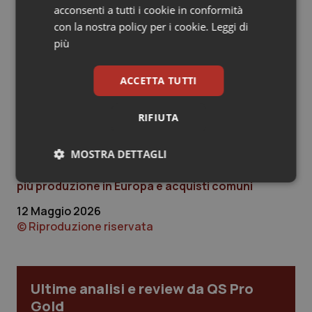
migliorare accesso e disponibilità dei medicinali critici in
acconsenti a tutti i cookie in conformità
Salute orale & impianti
tutta l’Unione.
con la nostra policy per i cookie.
Leggi di
più
Sangue & coagulazione
ACCETTA TUTTI
Tiroide
RIFIUTA
Tumore al seno
Articoli correlati:
MOSTRA DETTAGLI
Tumore ovarico
Farmaci essenziali, accordo Ue contro le carenze:
Necessari
Statistici
Marketing
più produzione in Europa e acquisti comuni
Tumori del Polmone & Testa Collo
12 Maggio 2026
© Riproduzione riservata
Tumori gastrointestinali
Ulcera & Reflusso
Necessari
Statistici
Marketing
Ultime analisi e review da QS Pro
Gold
Vaccini
I cookie necessari contribuiscono a rendere fruibile il