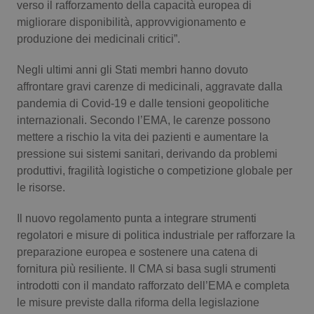
verso il rafforzamento della capacità europea di
Calabria
Asma & BPCO
migliorare disponibilità, approvvigionamento e
produzione dei medicinali critici”.
Campania
Car-T
Negli ultimi anni gli Stati membri hanno dovuto
Emilia-Romagna
Colesterolo & coronaropatie
affrontare gravi carenze di medicinali, aggravate dalla
pandemia di Covid-19 e dalle tensioni geopolitiche
Friuli Venezia Giulia
Dermatite Atopica
internazionali. Secondo l’EMA, le carenze possono
mettere a rischio la vita dei pazienti e aumentare la
pressione sui sistemi sanitari, derivando da problemi
Lazio
Diabete & glucometri
produttivi, fragilità logistiche o competizione globale per
le risorse.
Liguria
Disturbi dell’umore
Il nuovo regolamento punta a integrare strumenti
Lombardia
Dolore
regolatori e misure di politica industriale per rafforzare la
preparazione europea e sostenere una catena di
Marche
Donna & Salute
fornitura più resiliente. Il CMA si basa sugli strumenti
introdotti con il mandato rafforzato dell’EMA e completa
Molise
Epatiti
le misure previste dalla riforma della legislazione