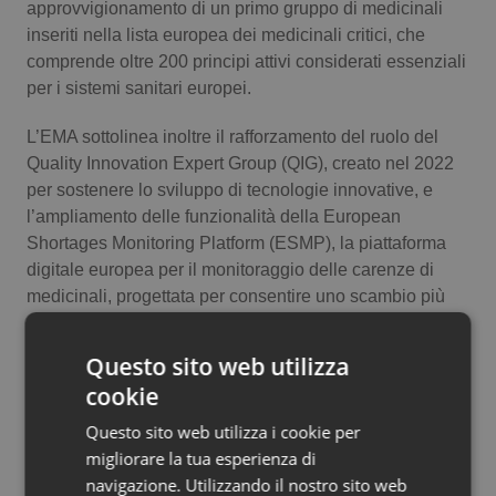
Valle D’Aosta
Oncodermatologia
approvvigionamento di un primo gruppo di medicinali
inseriti nella lista europea dei medicinali critici, che
Veneto
Oncoematologia
comprende oltre 200 principi attivi considerati essenziali
per i sistemi sanitari europei.
Oncologia & Nutrizione
L’EMA sottolinea inoltre il rafforzamento del ruolo del
Quality Innovation Expert Group (QIG), creato nel 2022
Psoriasi & pelle
per sostenere lo sviluppo di tecnologie innovative, e
l’ampliamento delle funzionalità della European
Quotidiano Cardiologia
Shortages Monitoring Platform (ESMP), la piattaforma
digitale europea per il monitoraggio delle carenze di
Quotidiano Chirurgia
medicinali, progettata per consentire uno scambio più
rapido e basato sui dati tra industria e autorità
Quotidiano Oncologia
regolatorie.
Questo sito web utilizza
cookie
L’Agenzia ha infine accolto positivamente anche le
Quotidiano Pediatria
misure previste sul fronte degli aiuti di Stato e degli
Questo sito web utilizza i cookie per
acquisti congiunti europei, che pur restando fuori dal
migliorare la tua esperienza di
Rene & patologie urogenitali
mandato diretto dell’EMA potrebbero contribuire a
navigazione. Utilizzando il nostro sito web