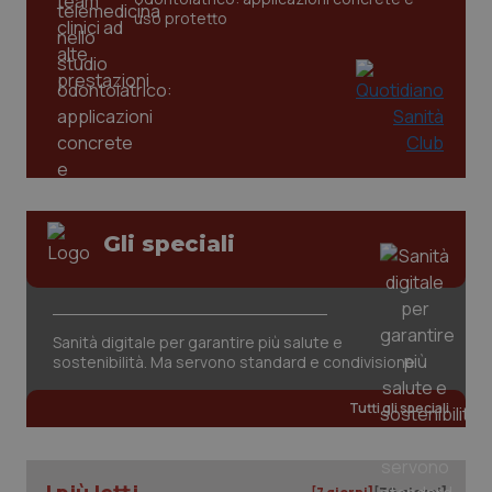
settim
www.quotidianosanita.it
uso protetto
Gli speciali
tracking-sites-ironfish-
www.quotidianosanita.it
4
tracking-enable
settim
2 gior
Sanità digitale per garantire più salute e
sostenibilità. Ma servono standard e condivisione
tracking-sites-ironfish-
www.quotidianosanita.it
4
Tutti gli speciali
session-id
settim
2 gior