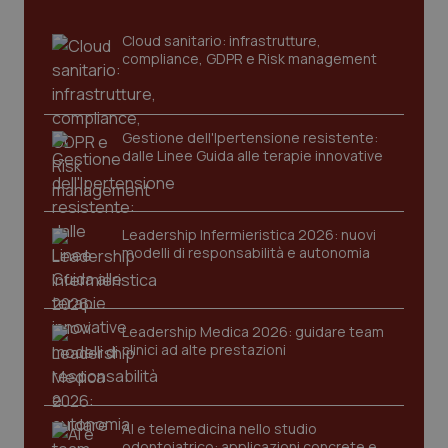
sito web abilitandone funzionalità di base quali la
navigazione sulle pagine e l'accesso alle aree
Cloud sanitario: infrastrutture,
protette del sito. Il sito web non è in grado di
compliance, GDPR e Risk management
funzionare correttamente senza questi cookie.
Nome
Fornitore
/
Dominio
Scaden
VISITOR_PRIVACY_METADATA
5 mesi
YouTube
settim
.youtube.com
Gestione dell'Ipertensione resistente:
dalle Linee Guida alle terapie innovative
Leadership Infermieristica 2026: nuovi
modelli di responsabilità e autonomia
Leadership Medica 2026: guidare team
clinici ad alte prestazioni
AI e telemedicina nello studio
CookieScriptConsent
5 mesi
CookieScript
odontoiatrico: applicazioni concrete e