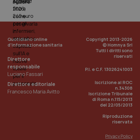
PHPSESSID
Sessio
PHP.net
www.quotidianosanita.it
Quotidiano online
Copyright 2013-2026
d'informazione sanitaria
© Homnya Srl
Tutti i diritti sono
riservati
Direttore
responsabile
P.I. e C.F. 13026241003
Luciano Fassari
Iscrizione al ROC
Direttore editoriale
n.34308
Francesco Maria Avitto
Iscrizione Tribunale
di Roma n.115/2013
del 22/05/2013
Riproduzione
riservata
Privacy Policy
_ga_KM60CM4NPH
.quotidianosanita.it
1 anno