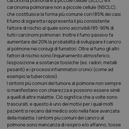
carcinoma polmonare a piccole cellule (SCLC) e il
carcinoma polmonare non a piccole cellule (NSCLC),
Scienza e Farmaci
che costituisce la forma più comune con l’85% dei casi.
Il fumo di sigaretta rappresenta il più consistente
fattore di rischio al quale sono ascrivibili l’85-90% di
Studi e Analisi
tutti i carcinomi polmonari. Inoltre il fumo passivo fa
aumentare del 20% la probabilità di sviluppare il cancro
Lettere al direttore
al polmone nei coniugi di fumatori. Oltre al fumo gli altri
fattori di rischio sono l’inquinamento atmosferico,
Edizioni Regionali
l’esposizione a sostanze tossiche (es. radon, metalli
pesanti) e i processi infiammatori cronici (come ad
QS Pro
esempio la tubercolosi).
I sintomi più comuni del tumore al polmone non sempre
Professionisti Sanitari.AI
si manifestano con chiarezza e possono essere simili
a quelli di altre malattie. Ciò significa che a volte sono
Abruzzo
QS Pro Gold
trascurati, e questo è uno dei motivi per i quali molti
pazienti si recano dal medico solo nella fase avanzata
QS Club
Newsletter
della malattia. I sintomi più comuni del cancro al
Basilicata
Artrite & artrosi
polmone sono mancanza di respiro e/o affanno, tosse