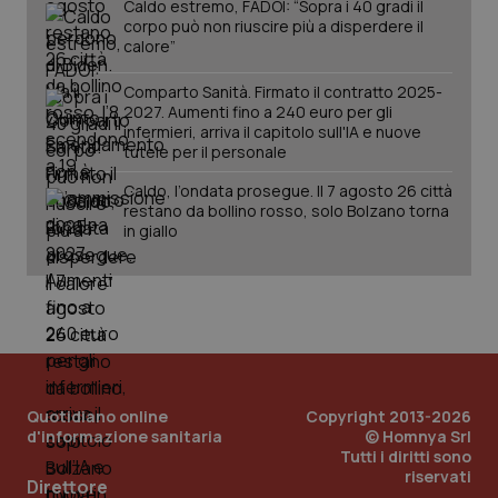
Caldo estremo, FADOI: “Sopra i 40 gradi il
corpo può non riuscire più a disperdere il
calore”
Comparto Sanità. Firmato il contratto 2025-
2027. Aumenti fino a 240 euro per gli
infermieri, arriva il capitolo sull'IA e nuove
tutele per il personale
tracking-sites-ironfish-
www.quotidianosanita.it
4
tracking-enable
settim
Caldo, l’ondata prosegue. Il 7 agosto 26 città
2 gior
restano da bollino rosso, solo Bolzano torna
in giallo
tracking-sites-ironfish-
www.quotidianosanita.it
4
session-id
settim
2 gior
_ga
1 anno
Google LLC
Quotidiano online
Copyright 2013-2026
mes
.quotidianosanita.it
d'informazione sanitaria
© Homnya Srl
Tutti i diritti sono
riservati
Direttore