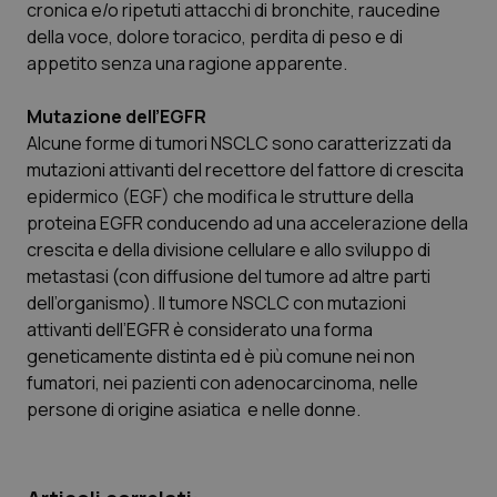
cronica e/o ripetuti attacchi di bronchite, raucedine
Calabria
Asma & BPCO
della voce, dolore toracico, perdita di peso e di
appetito senza una ragione apparente.
Campania
Car-T
Mutazione dell’EGFR
Emilia-Romagna
Colesterolo & coronaropatie
Alcune forme di tumori NSCLC sono caratterizzati da
mutazioni attivanti del recettore del fattore di crescita
Friuli Venezia Giulia
Dermatite Atopica
epidermico (EGF) che modifica le strutture della
proteina EGFR conducendo ad una accelerazione della
Lazio
Diabete & glucometri
crescita e della divisione cellulare e allo sviluppo di
metastasi (con diffusione del tumore ad altre parti
dell’organismo). Il tumore NSCLC con mutazioni
Liguria
Disturbi dell’umore
attivanti dell’EGFR è considerato una forma
geneticamente distinta ed è più comune nei non
Lombardia
Dolore
fumatori, nei pazienti con adenocarcinoma, nelle
persone di origine asiatica e nelle donne.
Marche
Donna & Salute
Molise
Epatiti