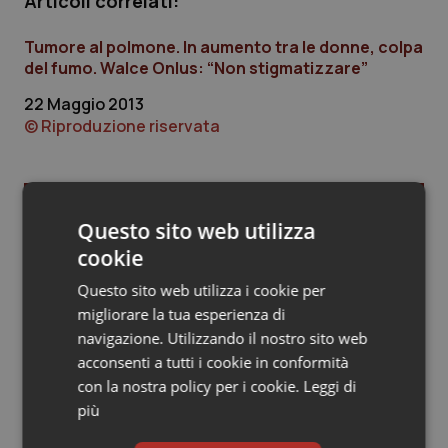
Articoli correlati:
Piemonte
HIV
Tumore al polmone. In aumento tra le donne, colpa
del fumo. Walce Onlus: “Non stigmatizzare”
Provincia Autonoma di Bolzano
Infezioni & Febbre
22 Maggio 2013
© Riproduzione riservata
Provincia Autonoma di Trento
Ipertensione & Scompenso
Puglia
Malattie rare
Ultime analisi e review da QS Pro
Questo sito web utilizza
Gold
Sardegna
Malattia di Crohn & Rettocolite Ulcerosa
cookie
Questo sito web utilizza i cookie per
Cloud sanitario: infrastrutture,
Sicilia
Neuroscienze & patologie neurodegenerative
compliance, GDPR e Risk management
migliorare la tua esperienza di
navigazione. Utilizzando il nostro sito web
Toscana
Obesità
acconsenti a tutti i cookie in conformità
con la nostra policy per i cookie.
Leggi di
Gestione dell'Ipertensione resistente:
Umbria
Oftalmologia
dalle Linee Guida alle terapie innovative
più