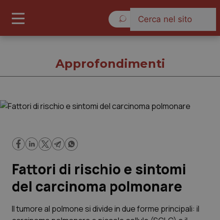
Sabato 8 Agosto 2026
Approfondimenti
Approfondimenti
Cronache
Fattori di rischio e sintomi
Governo e Parlamento
del carcinoma polmonare
Regioni e Asl
Il tumore al polmone si divide in due forme principali: il
Lavoro e Professioni