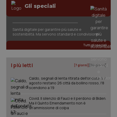
VISITOR_PRIVACY_METADATA
5 mesi
YouTube
Salute orale & impianti
Gli speciali
settim
.youtube.com
Sangue & coagulazione
Sanità digitale per garantire più salute e
Tiroide
sostenibilità. Ma servono standard e condivisione
Tutti gli speciali
Tumore al seno
Tumore ovarico
I più letti
[7 giorni]
[30 giorni]
Tumori del Polmone & Testa Collo
Caldo, segnali di lenta ritirata dell'ondata: il 7
agosto restano 26 città da bollino rosso, l'8
Tumori gastrointestinali
scendono a 19
CookieScriptConsent
5 mesi
CookieScript
settim
www.quotidianosanita.it
Covid. Il silenzio di Fauci e il perdono di Biden.
Ulcera & Reflusso
Ma il Quinto Emendamento non è
un’ammissione di colpa
Vaccini