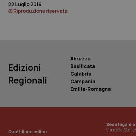
22 Luglio 2019
© Riproduzione riservata
Nome
Nome
VISITOR_INFO1_LIV
_ga_0VMQEQKQ1N
__Secure-YNID
Abruzzo
Edizioni
Basilicata
Calabria
Regionali
YSC
Campania
Emilia-Romagna
__Secure-
ROLLOUT_TOKEN
tracking-sites-
ironfish-tracking-
named-enable
Sede legale e
Via della Stell
Quotidiano online