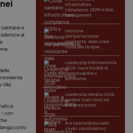
 nei
infrastrutture,
compliance, GDPR e Risk
management
 sanitarie e
Gestione
 aderisce al
dell'Ipertensione
La
resistente: dalle Linee
Guida alle terapie
Roma.
innovative
Leadership Infermieristica
2026: nuovi modelli di
delle
responsabilità e
residente
autonomia
Villa
Leadership Medica 2026:
guidare team clinici ad
alte prestazioni
inato e
i – con
 che
AI e telemedicina nello
e tenga conto
studio odontoiatrico: