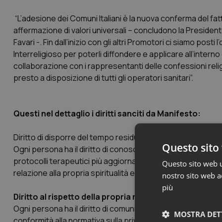
“L’adesione dei Comuni Italiani è la nuova conferma del f
affermazione di valori universali – concludono la President
Favari -. Fin dall’inizio con gli altri Promotori ci siamo post
Interreligioso per poterli diffondere e applicare all’interno
collaborazione con i rappresentanti delle confessioni reli
presto a disposizione di tutti gli operatori sanitari”.
Questi nel dettaglio i diritti sanciti da Manifesto:
Diritto di disporre del tempo residuo
Questo sito 
Ogni persona ha il diritto di conoscere ed essere reso co
protocolli terapeutici più aggiornati, affinché possa gesti
Questo sito web ut
relazione alla propria spiritualità e fede religiosa.
nostro sito web ac
più
Diritto al rispetto della propria religione
Ogni persona ha il diritto di comunicare la propria fede rel
MOSTRA DET
conformità alla normativa sulla privacy.