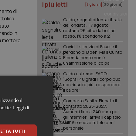
I più letti
[7 giorni]
[30 giorni]
mento di
ttolica
Caldo, segnali di lenta ritirata
dell'ondata: il 7 agosto
festo
restano 26 città da bollino
orando in
rosso, l'8 scendono a 21
da mettere
Covid. Il silenzio di Fauci e il
perdono di Biden. Ma il Quinto
Emendamento non è
un’ammissione di colpa
Caldo estremo, FADOI:
“Sopra i 40 gradi il corpo può
non riuscire più a disperdere
il calore”
ndo i
e in
ilizzando il
Comparto Sanità. Firmato il
contratto 2025-2027.
cookie.
Leggi di
Aumenti fino a 240 euro per
gli infermieri, arriva il capitolo
sull'IA e nuove tutele per il
 in
personale
ETTA TUTTI