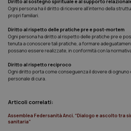
Diritto al sostegno spirituale e al supporto relazionale 
Ogni persona ha il diritto di ricevere all’interno della strut
tracking-sites-ironf
tracking-enable
propri familiari.
tracking-sites-ironf
Diritto al rispetto delle pratiche pre e post-mortem
session-id
Ogni persona ha diritto al rispetto delle pratiche pre e po
tenuta a conoscere tali pratiche, a formare adeguatament
_ga
possano essere realizzate, in conformità con la normativ
Diritto al rispetto reciproco
Ogni diritto porta come conseguenza il dovere di ognuno di ri
personale di cura.
PHPSESSID
Articoli correlati:
Assemblea Federsanità Anci. “Dialogo e ascolto tra 
sanitaria”
_ga_KM60CM4NPH