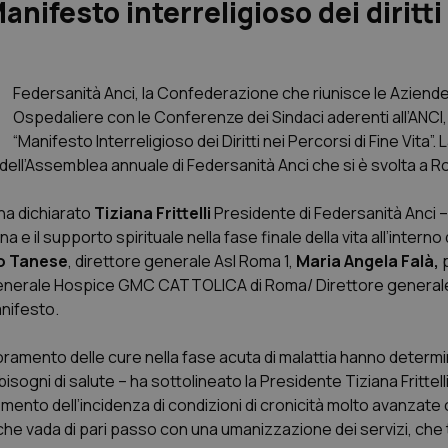
nifesto interreligioso dei diritti
Federsanità Anci, la Confederazione che riunisce le Aziende
Ospedaliere con le Conferenze dei Sindaci aderenti all’ANCI,
“Manifesto Interreligioso dei Diritti nei Percorsi di Fine Vita”. 
 dell’Assemblea annuale di Federsanità Anci che si è svolta a 
 ha dichiarato
Tiziana Frittelli
Presidente di Federsanità Anci –
 e il supporto spirituale nella fase finale della vita all’interno 
o Tanese
, direttore generale Asl Roma 1,
Maria Angela Falà,
p
enerale Hospice GMC CATTOLICA di Roma/ Direttore generale 
nifesto.
ioramento delle cure nella fase acuta di malattia hanno determ
ogni di salute – ha sottolineato la Presidente Tiziana Frittell
mento dell’incidenza di condizioni di cronicità molto avanzate
 che vada di pari passo con una umanizzazione dei servizi, ch