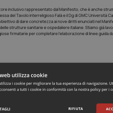
attore inclusivo rappresentato dal Manifesto, che è anche stru
essa del Tavolo interreligioso Falà e il Dg di GMC Università Ca
i l’obiettivo di dare concretezza ai nove diritti enunciati nel Mani
 delle strutture sanitarie e ospedaliere italiane. Stiamo già lav
giose firmatarie per completare l’elaborazione di linee guida 
web utilizza cookie
nsapevole del suo percorso di cura e del possibile esito, seco
re la propria vita in modo qualitativamente soddisfacente, anch
ilizza i cookie per migliorare la tua esperienza di navigazione. Ut
consenti a tutti i cookie in conformità con la nostra policy per i 
igiosa alla struttura sanitaria affinché possa essere rispettata,
RIFIUTA
TAGLI
ACC