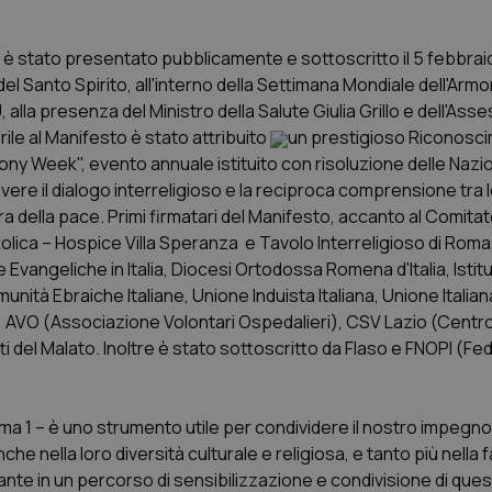
Vita è stato presentato pubblicamente e sottoscritto il 5 febbrai
anto Spirito, all'interno della Settimana Mondiale dell'Armo
lla presenza del Ministro della Salute Giulia Grillo e dell'Asse
ile al Manifesto è stato attribuito
un prestigioso Riconosc
mony Week", evento annuale istituito con risoluzione delle Nazio
ere il dialogo interreligioso e la reciproca comprensione tra 
ra della pace. Primi firmatari del Manifesto, accanto al Comita
ca – Hospice Villa Speranza e Tavolo Interreligioso di Roma,
 Evangeliche in Italia, Diocesi Ortodossa Romena d'Italia, Istit
unità Ebraiche Italiane, Unione Induista Italiana, Unione Italia
a, AVO (Associazione Volontari Ospedalieri), CSV Lazio (Centro
itti del Malato. Inoltre è stato sottoscritto da FIaso e FNOPI (F
 1 – è uno strumento utile per condividere il nostro impegno
che nella loro diversità culturale e religiosa, e tanto più nella 
ante in un percorso di sensibilizzazione e condivisione di quest