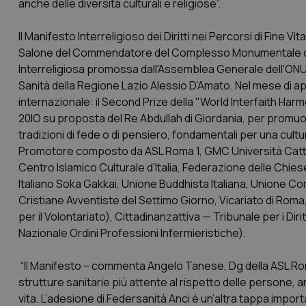
anche delle diversità culturali e religiose”.
Il Manifesto Interreligioso dei Diritti nei Percorsi di Fine 
Salone del Commendatore del Complesso Monumentale del S
Interreligiosa promossa dall'Assemblea Generale dell'ONU, a
Sanità della Regione Lazio Alessio D’Amato. Nel mese di apr
internazionale: il Second Prize della "World Interfaith Har
20IO su proposta del Re Abdullah di Giordania, per promuov
tradizioni di fede o di pensiero, fondamentali per una cultu
Promotore composto da ASL Roma 1, GMC Università Cattoli
Centro Islamico Culturale d'Italia, Federazione delle Chiese
Italiano Soka Gakkai, Unione Buddhista Italiana, Unione Com
Cristiane Avventiste del Settimo Giorno, Vicariato di Rom
per il Volontariato), Cittadinanzattiva — Tribunale per i Dir
Nazionale Ordini Professioni Infermieristiche).
“Il Manifesto – commenta Angelo Tanese, Dg della ASL Roma
strutture sanitarie più attente al rispetto delle persone, an
vita. L’adesione di Federsanità Anci è un’altra tappa import