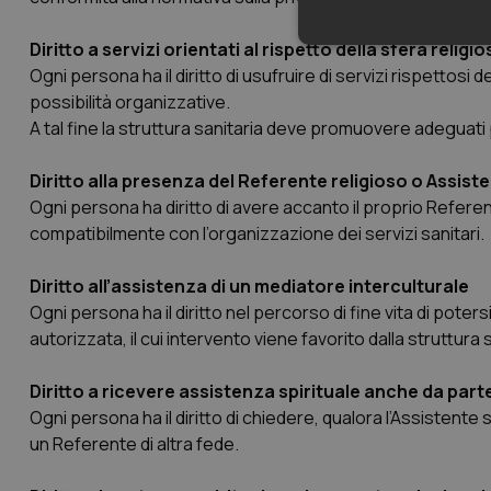
Diritto a servizi orientati al rispetto della sfera religio
Neces
Ogni persona ha il diritto di usufruire di servizi rispettosi 
possibilità organizzative.
A tal fine la struttura sanitaria deve promuovere adeguati p
Diritto alla presenza del Referente religioso o Assiste
Ogni persona ha diritto di avere accanto il proprio Referen
compatibilmente con l’organizzazione dei servizi sanitari.
I cookie necessari con
e l'accesso alle aree 
Diritto all’assistenza di un mediatore interculturale
Nome
Ogni persona ha il diritto nel percorso di fine vita di pot
VISITOR_PRIVACY_
autorizzata, il cui intervento viene favorito dalla struttura s
Diritto a ricevere assistenza spirituale anche da parte 
Ogni persona ha il diritto di chiedere, qualora l’Assistente 
CookieScriptConse
un Referente di altra fede.