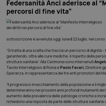
Federsanità Anci aderisce al “Ma
percorsi di fine vita”
sottoscrizione è avvenuta oggi, lunedì 22 luglio, nel corso
“Si tratta di una scelta che traccia un percorso di dignità –
garantendo, oltre alle cure mediche, il rispetto della persona
strutture sanitarie”. Alla Cerimonia sono intervenuti
Angel
Tavolo Interreligioso di Roma e
Paolo Favari,
Direttore g
Speranza, in rappresentanza dei tre enti promotori del Ma
“Il progressivo invecchiamento della popolazione e il migl
determineranno nei prossimi anni profondi mutamenti dei bis
aumento della prevalenza delle patologie croniche e incre
richiedono una risposta da parte delle strutture sanitarie