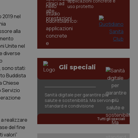
applicazioni concrete e
uso protetto
o 2019 nel
nia
ssore alla
imento
ni Unite nel
le diverse
to
Gli speciali
 sono stati:
uto Buddista
na Chiese
 Servizio
Sanità digitale per garantire più
ederazione
salute e sostenibilità. Ma servono
standard e condivisione
Tutti gli speciali
 a realizzare
fase del fine
i valori”