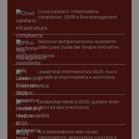
sito web abilitandone funzionalità di base quali la
navigazione sulle pagine e l'accesso alle aree
protette del sito. Il sito web non è in grado di
Cloud sanitario: infrastrutture,
funzionare correttamente senza questi cookie.
compliance, GDPR e Risk management
Nome
Fornitore
/
Dominio
Scaden
VISITOR_PRIVACY_METADATA
5 mesi
YouTube
settim
.youtube.com
Gestione dell'Ipertensione resistente:
dalle Linee Guida alle terapie innovative
Leadership Infermieristica 2026: nuovi
modelli di responsabilità e autonomia
Leadership Medica 2026: guidare team
clinici ad alte prestazioni
AI e telemedicina nello studio
CookieScriptConsent
5 mesi
CookieScript
odontoiatrico: applicazioni concrete e
settim
www.quotidianosanita.it