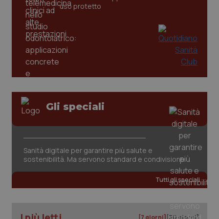
uso protetto
Gli speciali
tracking-sites-ironfish-
www.quotidianosanita.it
4
tracking-enable
settim
2 gior
Sanità digitale per garantire più salute e
sostenibilità. Ma servono standard e condivisione
tracking-sites-ironfish-
www.quotidianosanita.it
4
session-id
settim
Tutti gli speciali
2 gior
I più letti
[7 giorni]
[30 giorni]