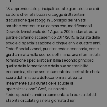
"Si apprende dalle principali testate giornalistiche e di
Scienza e Farmaci
settore che nella bozza di Legge di Stabilità in
discussione quest'oggi in Consiglio dei Ministri
Studi e Analisi
sarebbe contenuto un comma che, modificando il
Decreto Ministeriale del 1 Agosto 2005, ridurrebbe, a
Lettere al direttore
partire dall'anno accademico 2014/2015, la durata delle
scuole di specializzazione di cinque anni a quattro anni.
Edizioni Regionali
FederSpecializzandi, pur ritenendo necessaria, come
già dichiarato nelle scorse settimane, una riforma della
formazione specialistica in Italia secondo principi di
QS Pro
qualità della formazione e della sua sostenibilità
economica, ritiene assolutamente inaccettabile che la
Professionisti Sanitari.AI
scure del ministero dell'economia si abbatta
linearmente sulla durata delle scuole di
Abruzzo
QS Pro Gold
specializzazione". Così, in una nota,
Federspecializzandi ha commentato la bozza del ddl
QS Club
Newsletter
Basilicata
Artrite & artrosi
stabilità circolata già nella giornata di ieri.