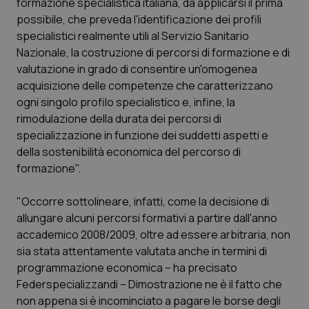
formazione specialistica italiana, da applicarsi il prima
possibile, che preveda l'identificazione dei profili
Piemonte
HIV
specialistici realmente utili al Servizio Sanitario
Nazionale, la costruzione di percorsi di formazione e di
Provincia Autonoma di Bolzano
Infezioni & Febbre
valutazione in grado di consentire un'omogenea
acquisizione delle competenze che caratterizzano
Provincia Autonoma di Trento
Ipertensione & Scompenso
ogni singolo profilo specialistico e, infine, la
rimodulazione della durata dei percorsi di
Puglia
Malattie rare
specializzazione in funzione dei suddetti aspetti e
della sostenibilità economica del percorso di
Sardegna
Malattia di Crohn & Rettocolite Ulcerosa
formazione".
"Occorre sottolineare, infatti, come la decisione di
Sicilia
Neuroscienze & patologie neurodegenerative
allungare alcuni percorsi formativi a partire dall'anno
accademico 2008/2009, oltre ad essere arbitraria, non
Toscana
Obesità
sia stata attentamente valutata anche in termini di
programmazione economica – ha precisato
Umbria
Oftalmologia
Federspecializzandi – Dimostrazione ne è il fatto che
non appena si è incominciato a pagare le borse degli