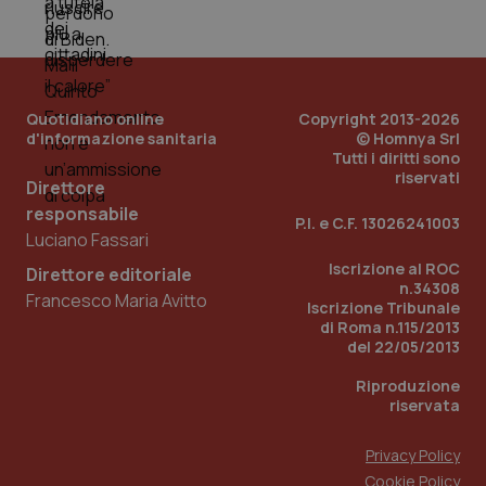
PHPSESSID
Sessio
PHP.net
www.quotidianosanita.it
Quotidiano online
Copyright 2013-2026
d'informazione sanitaria
© Homnya Srl
Tutti i diritti sono
riservati
Direttore
responsabile
P.I. e C.F. 13026241003
Luciano Fassari
Iscrizione al ROC
Direttore editoriale
n.34308
Francesco Maria Avitto
Iscrizione Tribunale
di Roma n.115/2013
del 22/05/2013
Riproduzione
riservata
Privacy Policy
_ga_KM60CM4NPH
.quotidianosanita.it
1 anno
Cookie Policy