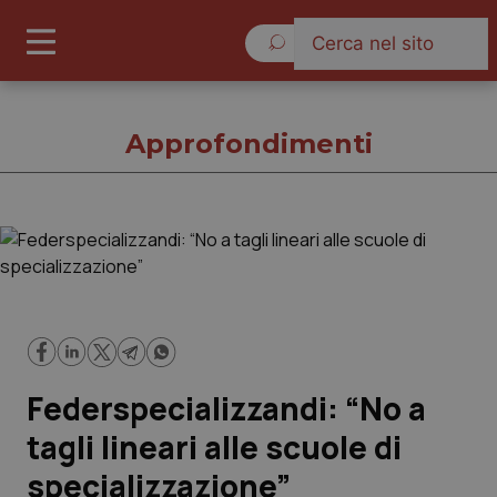
Lunedì 10 Agosto 2026
Approfondimenti
Approfondimenti
Cronache
Governo e Parlamento
Federspecializzandi: “No a
Regioni e Asl
tagli lineari alle scuole di
specializzazione”
Lavoro e Professioni