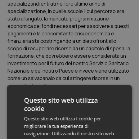
Valle D’Aosta
Oncodermatologia
specializzandi entrati nel loro ultimo anno di
specializzazione, in quelle scuole il cui percorso era
Veneto
Oncoematologia
stato allungato, la mancata programmazione
economica dei fondi necessari per assolvere a questi
Oncologia & Nutrizione
pagamenti e la concomitante crisi economica e
finanziaria sta costringendo a un dietrofront allo
scopo di recuperare risorse da un capitolo di spesa, la
Psoriasi & pelle
formazione, che dovrebbero essere considerata un
investimento per il futuro del nostro Servizio Sanitario
Quotidiano Cardiologia
Nazionale e del nostro Paese e invece viene utilizzato
come un salvadanaio da cui attingere risorse in un
Quotidiano Chirurgia
momento di crisi".
Quotidiano Oncologia
Questo sito web utilizza
In quest'ottica – conclude la nota – chiediamo, il
cookie
massimo impegno da parte del Governo per reperire,
Quotidiano Pediatria
nell'ambito della legge di stabilità, i fondi necessari a
Questo sito web utilizza i cookie per
finanziare un adeguato numero di contratti di
migliorare la tua esperienza di
Rene & patologie urogenitali
specializzazione rispetto al numero di laureati in
navigazione. Utilizzando il nostro sito web
medicina e chirurgia, al fine di poter garantire agli