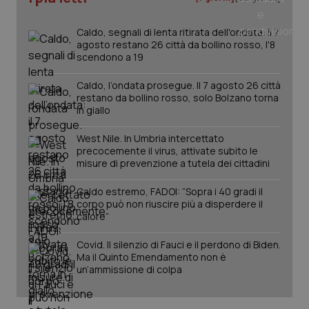
_ga
1 anno
Google LLC
mes
.quotidianosanita.it
Caldo, segnali di lenta ritirata dell'ondata: il 7
agosto restano 26 città da bollino rosso, l'8
scendono a 19
Caldo, l’ondata prosegue. Il 7 agosto 26 città
restano da bollino rosso, solo Bolzano torna
in giallo
West Nile. In Umbria intercettato
precocemente il virus, attivate subito le
misure di prevenzione a tutela dei cittadini
Caldo estremo, FADOI: “Sopra i 40 gradi il
corpo può non riuscire più a disperdere il
calore”
Covid. Il silenzio di Fauci e il perdono di Biden.
Ma il Quinto Emendamento non è
un’ammissione di colpa