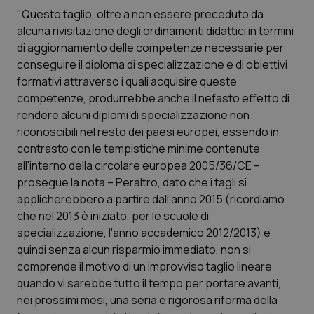
Calabria
Asma & BPCO
"Questo taglio, oltre a non essere preceduto da
alcuna rivisitazione degli ordinamenti didattici in termini
Campania
Car-T
di aggiornamento delle competenze necessarie per
conseguire il diploma di specializzazione e di obiettivi
formativi attraverso i quali acquisire queste
Emilia-Romagna
Colesterolo & coronaropatie
competenze, produrrebbe anche il nefasto effetto di
rendere alcuni diplomi di specializzazione non
Friuli Venezia Giulia
Dermatite Atopica
riconoscibili nel resto dei paesi europei, essendo in
contrasto con le tempistiche minime contenute
Lazio
Diabete & glucometri
all'interno della circolare europea 2005/36/CE –
prosegue la nota – Peraltro, dato che i tagli si
Liguria
Disturbi dell’umore
applicherebbero a partire dall'anno 2015 (ricordiamo
che nel 2013 è iniziato, per le scuole di
Lombardia
Dolore
specializzazione, l'anno accademico 2012/2013) e
quindi senza alcun risparmio immediato, non si
Marche
Donna & Salute
comprende il motivo di un improvviso taglio lineare
quando vi sarebbe tutto il tempo per portare avanti,
nei prossimi mesi, una seria e rigorosa riforma della
Molise
Epatiti