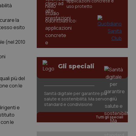
applicazioni concrete e
bilità
uso protetto
icurare la
stesso esito
le (nel 2010
oni
Gli speciali
uali più del
ione con le
Sanità digitale per garantire più
salute e sostenibilità. Ma servono
standard e condivisione
irigenti e
tituito
Tutti gli speciali
 con le