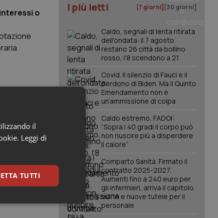
I più letti
[7 giorni]
[30 giorni]
interessi o
Caldo, segnali di lenta ritirata
enotazione
dell'ondata: il 7 agosto
raria
restano 26 città da bollino
rosso, l'8 scendono a 21
Covid. Il silenzio di Fauci e il
perdono di Biden. Ma il Quinto
Emendamento non è
un’ammissione di colpa
Caldo estremo, FADOI:
ilizzando il
“Sopra i 40 gradi il corpo può
non riuscire più a disperdere
cookie.
Leggi di
vi e la
il calore”
o il report
Comparto Sanità. Firmato il
io
contratto 2025-2027.
ETTA TUTTI
Aumenti fino a 240 euro per
gli infermieri, arriva il capitolo
sull'IA e nuove tutele per il
vata
keting
personale