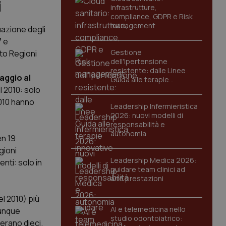
i
infrastrutture,
compliance, GDPR e Risk
management
tuazione degli
7 e
Gestione
ato Regioni
dell'Ipertensione
resistente: dalle Linee
saggio al
Guida alle terapie
innovative
l 2010: solo
2010 hanno
Leadership Infermieristica
2026: nuovi modelli di
responsabilità e
autonomia
en 19
gioni
Leadership Medica 2026:
enti: solo in
guidare team clinici ad
alte prestazioni
el 2010) più
AI e telemedicina nello
munque
studio odontoiatrico:
 erano dieci.