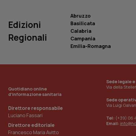
VISITOR_INFO1_LIV
_ga_0VMQEQKQ1N
Abruzzo
Edizioni
Basilicata
Calabria
__Secure-YNID
Regionali
Campania
Emilia-Romagna
YSC
__Secure-
ROLLOUT_TOKEN
Sede legale e
Via della Stell
tracking-sites-
Quotidiano online
ironfish-tracking-
d'informazione sanitaria
named-enable
Sede operati
Via Luigi Galva
Direttore responsabile
Luciano Fassari
Tel:
(+39) 06 
Email:
info@h
Direttore editoriale
Francesco Maria Avitto