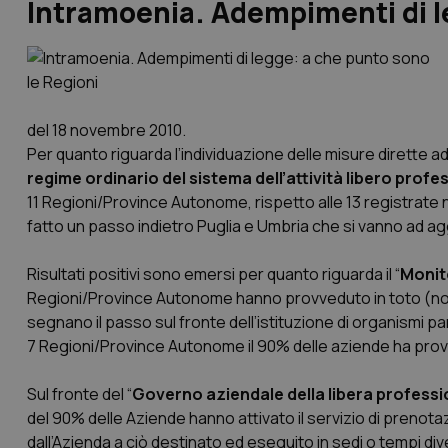
Intramoenia. Adempimenti di l
del 18 novembre 2010.
Per quanto riguarda l’individuazione delle misure dirette a
regime ordinario del sistema dell’attività libero prof
11 Regioni/Province Autonome, rispetto alle 13 registrate 
fatto un passo indietro Puglia e Umbria che si vanno ad aggi
Risultati positivi sono emersi per quanto riguarda il “
Monito
Regioni/Province Autonome hanno provveduto in toto (non 
segnano il passo sul fronte dell’istituzione di organismi par
7 Regioni/Province Autonome il 90% delle aziende ha provve
Sul fronte del “
Governo aziendale della libera professi
del 90% delle Aziende hanno attivato il servizio di prenot
dall’Azienda a ciò destinato ed eseguito in sedi o tempi diver