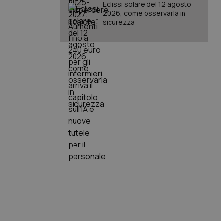
Eclissi solare del 12 agosto
2026, come osservarla in
sicurezza
igazione sulle pagine
kie.
er memorizzare le
utente per la loro
 dati sul consenso
itiche e
tendo che le loro
ssioni future.
l servizio Cookie-
erenze di consenso
sario che il banner
funzioni
pplicazione per
nonimo.