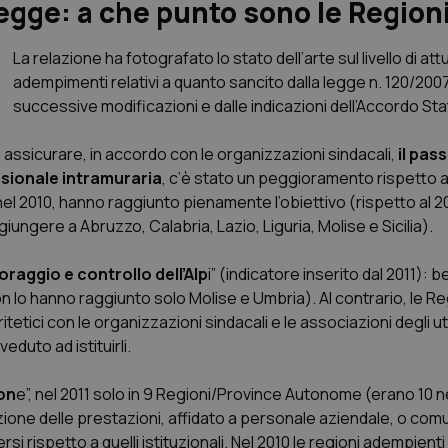
egge: a che punto sono le Region
La relazione ha fotografato lo stato dell’arte sul livello di at
adempimenti relativi a quanto sancito dalla legge n. 120/200
successive modificazioni e dalle indicazioni dell’Accordo St
d assicurare, in accordo con le organizzazioni sindacali,
il pas
essionale intramuraria
, c’è stato un peggioramento rispetto a
nel 2010, hanno raggiunto pienamente l’obiettivo (rispetto al 
ungere a Abruzzo, Calabria, Lazio, Liguria, Molise e Sicilia).
raggio e controllo dell’Alp
i” (indicatore inserito dal 2011): b
lo hanno raggiunto solo Molise e Umbria). Al contrario, le Re
itetici con le organizzazioni sindacali e le associazioni degli ut
duto ad istituirli.
on
e”, nel 2011 solo in 9 Regioni/Province Autonome (erano 10 n
azione delle prestazioni, affidato a personale aziendale, o co
si rispetto a quelli istituzionali. Nel 2010 le regioni adempienti