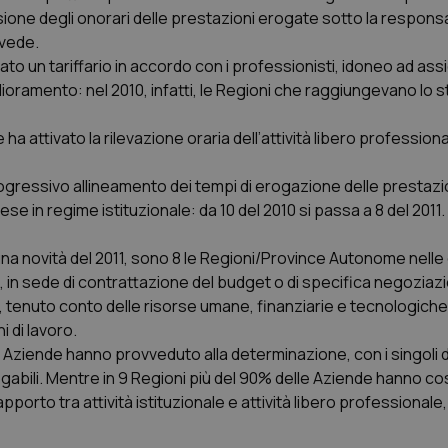
ione degli onorari delle prestazioni erogate sotto la responsa
vvede.
ato un tariffario in accordo con i professionisti, idoneo ad ass
iglioramento: nel 2010, infatti, le Regioni che raggiungevano lo 
 attivato la rilevazione oraria dell’attività libero professiona
 progressivo allineamento dei tempi di erogazione delle prestazi
 rese in regime istituzionale: da 10 del 2010 si passa a 8 del 2011.
 una novità del 2011, sono 8 le Regioni/Province Autonome nelle q
 in sede di contrattazione del budget o di specifica negoziaz
uti, tenuto conto delle risorse umane, finanziarie e tecnologiche
 di lavoro.
e Aziende hanno provveduto alla determinazione, con i singoli d
ogabili. Mentre in 9 Regioni più del 90% delle Aziende hanno cos
apporto tra attività istituzionale e attività libero professionale,