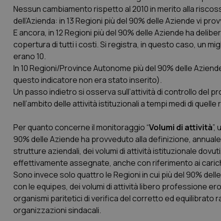
Nessun cambiamento rispetto al 2010 in merito alla riscoss
dell’Azienda: in 13 Regioni più del 90% delle Aziende vi pro
E ancora, in 12 Regioni più del 90% delle Aziende ha deliber
copertura di tutti i costi. Si registra, in questo caso, un m
erano 10.
In 10 Regioni/Province Autonome più del 90% delle Aziende ha
questo indicatore non era stato inserito).
Un passo indietro si osserva sull’attività di controllo del
nell’ambito delle attività istituzionali a tempi medi di quelle
Per quanto concerne il monitoraggio “
Volumi di attività
”,
90% delle Aziende ha provveduto alla definizione, annuale,
strutture aziendali, dei volumi di attività istituzionale dov
effettivamente assegnate, anche con riferimento ai carichi
Sono invece solo quattro le Regioni in cui più del 90% dell
con le equipes, dei volumi di attività libero professione er
organismi paritetici di verifica del corretto ed equilibrato r
organizzazioni sindacali.