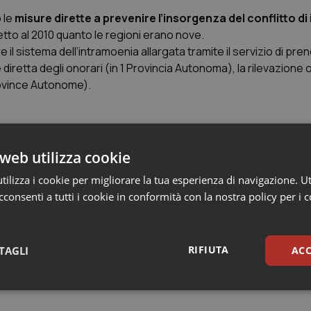
 le
misure dirette a prevenire l’insorgenza del conflitto di 
tto al 2010 quanto le regioni erano nove.
e il sistema dell’intramoenia allargata tramite il servizio di pr
iretta degli onorari (in 1 Provincia Autonoma), la rilevazione o
Province Autonome).
web utilizza cookie
Articoli correlati:
ilizza i cookie per migliorare la tua esperienza di navigazione. Ut
consenti a tutti i cookie in conformità con la nostra policy per i 
Intramoenia. Giù i rica
spesa pro capite. Ecc
2011 dell’Osservator
RIFIUTA
TAGLI
ACC
22 Aprile 2013
© Riproduzione riser
sari
Statistici
Mar