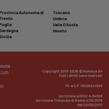
 tenere traccia
i Youtube incorporati
tics per mantenere
tore del sito web sta
Provincia Autonoma di
Toscana
ell'interfaccia di
Trento
Umbria
Puglia
Valle D’Aosta
 tenere traccia
i Youtube incorporati
Sardegna
Veneto
tore del sito web sta
ell'interfaccia di
Sicilia
 tenere traccia
r la gestione
one dell’esperienza
icità
e per abilitare il
Copyright 2013-2026 © Homnya Srl
.com
loggato con identity
Tutti i diritti sono riservati
om
P.I. e C.F. 13026241003
Iscrizione al ROC n.34308
Iscrizione Tribunale di Roma n.115/2013
del 22/05/2013