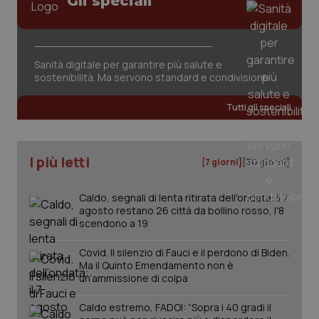
Gli speciali
Sanità digitale per garantire più salute e
sostenibilità. Ma servono standard e condivisione
tracking-sites-ironfish-
www.quotidianosanita.it
4
tracking-enable
settim
Tutti gli speciali
2 gior
I più letti
[7 giorni]
[30 giorni]
tracking-sites-ironfish-
www.quotidianosanita.it
4
session-id
settim
2 gior
Caldo, segnali di lenta ritirata dell'ondata: il 7
agosto restano 26 città da bollino rosso, l'8
scendono a 19
Covid. Il silenzio di Fauci e il perdono di Biden.
_ga
1 anno
Google LLC
Ma il Quinto Emendamento non è
mes
.quotidianosanita.it
un’ammissione di colpa
Caldo estremo, FADOI: “Sopra i 40 gradi il