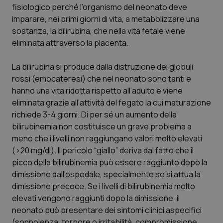
fisiologico perché l’organismo del neonato deve
imparare, nei primi giorni di vita, a metabolizzare una
Scienza e Farmaci
sostanza, la bilirubina, che nella vita fetale viene
eliminata attraverso la placenta.
Studi e Analisi
La bilirubina si produce dalla distruzione dei globuli
Lettere al direttore
rossi (emocateresi) che nel neonato sono tanti e
hanno una vita ridotta rispetto all’adulto e viene
Edizioni Regionali
eliminata grazie all’attività del fegato la cui maturazione
richiede 3-4 giorni. Di per sé un aumento della
QS Pro
bilirubinemia non costituisce un grave problema a
meno che i livelli non raggiungano valori molto elevati
(>20 mg/dl). Il pericolo “giallo” deriva dal fatto che il
Professionisti Sanitari.AI
picco della bilirubinemia può essere raggiunto dopo la
dimissione dall’ospedale, specialmente se si attua la
Abruzzo
QS Pro Gold
dimissione precoce. Se i livelli di bilirubinemia molto
elevati vengono raggiunti dopo la dimissione, il
QS Club
Newsletter
Basilicata
Artrite & artrosi
neonato può presentare dei sintomi clinici aspecifici
(sonnolenza, torpore o irritabilità, compromissione