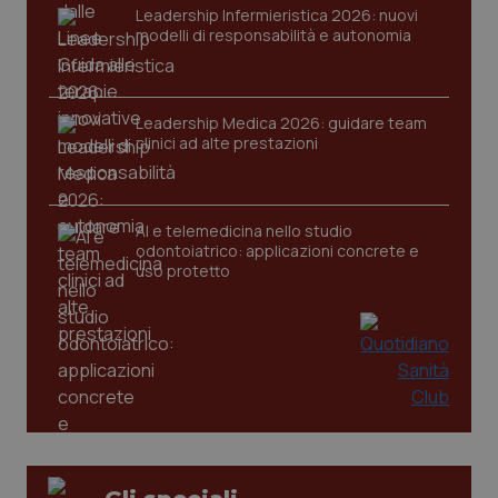
VISITOR_PRIVACY_METADATA
5 mesi
YouTube
Leadership Infermieristica 2026: nuovi
settim
.youtube.com
modelli di responsabilità e autonomia
Leadership Medica 2026: guidare team
clinici ad alte prestazioni
AI e telemedicina nello studio
odontoiatrico: applicazioni concrete e
uso protetto
CookieScriptConsent
5 mesi
CookieScript
settim
www.quotidianosanita.it