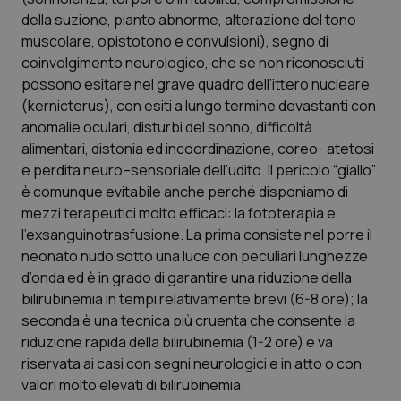
Calabria
Asma & BPCO
della suzione, pianto abnorme, alterazione del tono
muscolare, opistotono e convulsioni), segno di
Campania
Car-T
coinvolgimento neurologico, che se non riconosciuti
possono esitare nel grave quadro dell’ittero nucleare
(kernicterus), con esiti a lungo termine devastanti con
Emilia-Romagna
Colesterolo & coronaropatie
anomalie oculari, disturbi del sonno, difficoltà
alimentari, distonia ed incoordinazione, coreo- atetosi
Friuli Venezia Giulia
Dermatite Atopica
e perdita neuro–sensoriale dell’udito. Il pericolo “giallo”
è comunque evitabile anche perché disponiamo di
Lazio
Diabete & glucometri
mezzi terapeutici molto efficaci: la fototerapia e
l’exsanguinotrasfusione. La prima consiste nel porre il
Liguria
Disturbi dell’umore
neonato nudo sotto una luce con peculiari lunghezze
d’onda ed è in grado di garantire una riduzione della
Lombardia
Dolore
bilirubinemia in tempi relativamente brevi (6-8 ore); la
seconda è una tecnica più cruenta che consente la
Marche
Donna & Salute
riduzione rapida della bilirubinemia (1-2 ore) e va
riservata ai casi con segni neurologici e in atto o con
valori molto elevati di bilirubinemia.
Molise
Epatiti