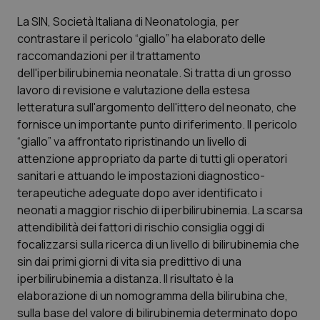
La SIN, Società Italiana di Neonatologia, per
Piemonte
HIV
contrastare il pericolo “giallo” ha elaborato delle
raccomandazioni per il trattamento
Provincia Autonoma di Bolzano
Infezioni & Febbre
dell'iperbilirubinemia neonatale. Si tratta di un grosso
lavoro di revisione e valutazione della estesa
Provincia Autonoma di Trento
Ipertensione & Scompenso
letteratura sull'argomento dell'ittero del neonato, che
fornisce un importante punto di riferimento. Il pericolo
Puglia
Malattie rare
“giallo” va affrontato ripristinando un livello di
attenzione appropriato da parte di tutti gli operatori
Sardegna
Malattia di Crohn & Rettocolite Ulcerosa
sanitari e attuando le impostazioni diagnostico-
terapeutiche adeguate dopo aver identificato i
neonati a maggior rischio di iperbilirubinemia. La scarsa
Sicilia
Neuroscienze & patologie neurodegenerative
attendibilità dei fattori di rischio consiglia oggi di
focalizzarsi sulla ricerca di un livello di bilirubinemia che
Toscana
Obesità
sin dai primi giorni di vita sia predittivo di una
iperbilirubinemia a distanza. Il risultato è la
Umbria
Oftalmologia
elaborazione di un nomogramma della bilirubina che,
sulla base del valore di bilirubinemia determinato dopo