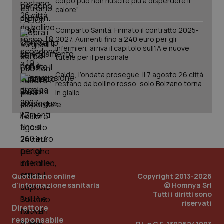
corpo può non riuscire più a disperdere il
calore”
Comparto Sanità. Firmato il contratto 2025-
2027. Aumenti fino a 240 euro per gli
infermieri, arriva il capitolo sull'IA e nuove
tutele per il personale
Caldo, l’ondata prosegue. Il 7 agosto 26 città
restano da bollino rosso, solo Bolzano torna
in giallo
Quotidiano online
Copyright 2013-2026
d'informazione sanitaria
© Homnya Srl
Tutti i diritti sono
riservati
Direttore
PHPSESSID
Sessio
PHP.net
www.quotidianosanita.it
responsabile