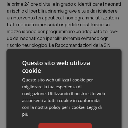
Valle D’Aosta
Oncodermatologia
le prime 24 ore di vita, è in grado di identificare i neonati
a rischio di iperbilirubinemia grave e tale da richiedere
Veneto
Oncoematologia
un intervento terapeutico. Il nomogramma utilizzato in
tutti i neonati dimessi dall’ospedale costituisce un
Oncologia & Nutrizione
mezzo idoneo per programmare un adeguato follow-
up dei neonati con iperbilirubinemia evitando ogni
rischio neurologico. Le Raccomandazioni della SIN
Psoriasi & pelle
prevedono anche la possibilità di utilizzare un Registro
dell’iperbilirubinemia grave, anonimo e volontario, con
Quotidiano Cardiologia
Questo sito web utilizza
lo scopo di avere dati oggettivi su cui poter migliorare
cookie
la strategia preventiva attuata. Secondo la SIN,
Quotidiano Chirurgia
uniformando il comportamento sulla base delle
Questo sito web utilizza i cookie per
Raccomandazioni prodotte si potranno evitare i danni
migliorare la tua esperienza di
Quotidiano Oncologia
neurologici derivanti dal pericolo “giallo” ai neonati.
navigazione. Utilizzando il nostro sito web
acconsenti a tutti i cookie in conformità
Quotidiano Pediatria
con la nostra policy per i cookie.
Leggi di
più
Articoli correlati:
Rene & patologie urogenitali