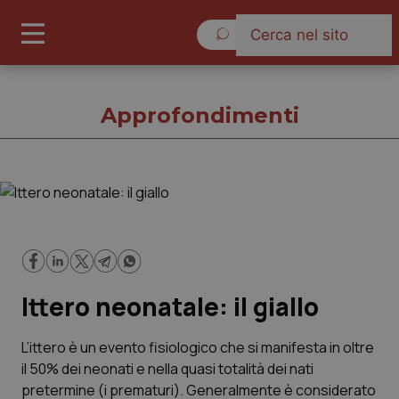
Sabato 8 Agosto 2026
Approfondimenti
Approfondimenti
Cronache
Ittero neonatale: il giallo
Governo e Parlamento
Regioni e Asl
L’ittero è un evento fisiologico che si manifesta in oltre
il 50% dei neonati e nella quasi totalità dei nati
pretermine (i prematuri). Generalmente è considerato
Lavoro e Professioni