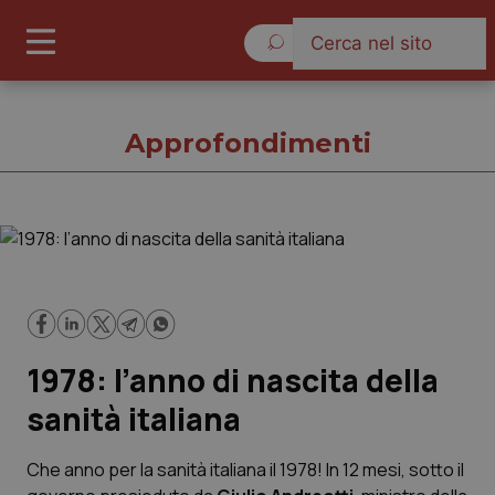
Venerdì 7 Agosto 2026
Approfondimenti
Approfondimenti
Cronache
1978: l’anno di nascita della
Governo e Parlamento
sanità italiana
Regioni e Asl
Che anno per la sanità italiana il 1978! In 12 mesi, sotto il
Lavoro e Professioni