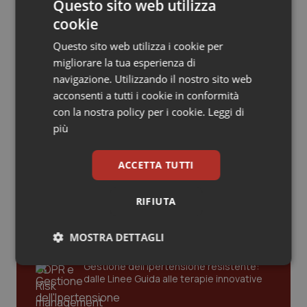
Valle D’Aosta
Oncodermatologia
Questo sito web utilizza
I primi 40 anni della 180. Dalla chiusura dei
manicomi alla fine degli Ospedali psichiatrici
cookie
giudiziari. È il momento di una seconda
Veneto
Oncoematologia
Questo sito web utilizza i cookie per
Conferenza Nazionale per la Salute Mentale
migliorare la tua esperienza di
08 Aprile 2018
Oncologia & Nutrizione
navigazione. Utilizzando il nostro sito web
© Riproduzione riservata
acconsenti a tutti i cookie in conformità
Psoriasi & pelle
con la nostra policy per i cookie.
Leggi di
più
Quotidiano Cardiologia
Ultime analisi e review da QS Pro
Gold
ACCETTA TUTTI
Quotidiano Chirurgia
Cloud sanitario: infrastrutture,
RIFIUTA
compliance, GDPR e Risk management
Quotidiano Oncologia
MOSTRA DETTAGLI
Quotidiano Pediatria
Gestione dell'Ipertensione resistente:
Necessari
Statistici
Marketing
dalle Linee Guida alle terapie innovative
Rene & patologie urogenitali