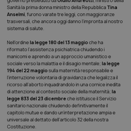
governo presieduto da
Giulio Andreotti
, ministro della
Sanità la prima donna ministro della Repubblica
Tina
Scienza e Farmaci
Anselmi
, furono varate tre leggi, con maggioranze
trasversali, che ancora oggi danno l’impronta al nostro
sistema di salute.
Studi e Analisi
Nell’ordine
la legge 180 del 13 maggio
che ha
Lettere al direttore
riformato l’assistenza psichiatrica chiudendo i
manicomi e aprendo a un approccio umanistico e
Edizioni Regionali
sociale verso la malattia e il disagio mentale;
la legge
194 del 22 maggio
sulla maternità responsabile e
QS Pro
l’interruzione volontaria di gravidanza che legalizza il
ricorso all’aborto inquadrandolo in una cornice inedita
Professionisti Sanitari.AI
di attenzione al contesto sociale della maternità;
la
legge 833 del 23 dicembre
che istituisce il Servizio
Abruzzo
QS Pro Gold
sanitario nazionale chiudendo definitivamente il
capitolo mutue e dando un’interpretazione ampia e
QS Club
Newsletter
universale al dettato dell’articolo 32 della nostra
Basilicata
Artrite & artrosi
Costituzione.