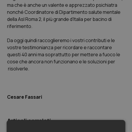
ma che è anche un valente e apprezzato psichiatra
Piemonte
HIV
nonché Coordinatore di Dipartimento salute mentale
della Asl Roma 2, il più grande d’Italia per bacino di
Provincia Autonoma di Bolzano
Infezioni & Febbre
riferimento.
Da oggi quindi raccoglieremo i vostri contributi e le
Provincia Autonoma di Trento
Ipertensione & Scompenso
vostre testimonianza per ricordare e raccontare
questi 40 anni ma soprattutto per mettere a fuoco le
Puglia
Malattie rare
cose che ancora non funzionano e le soluzioni per
risolverle.
Sardegna
Malattia di Crohn & Rettocolite Ulcerosa
Sicilia
Neuroscienze & patologie neurodegenerative
Cesare Fassari
Toscana
Obesità
Umbria
Oftalmologia
Articoli correlati: