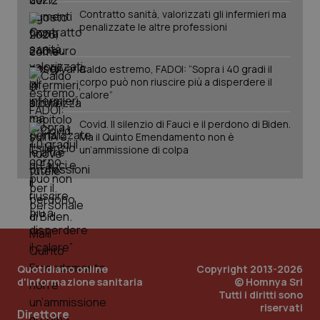
Contratto sanità, valorizzati gli infermieri ma
tracking-sites-ironfish-
www.quotidianosanita.it
4
penalizzate le altre professioni
session-id
settim
2 gior
Caldo estremo, FADOI: “Sopra i 40 gradi il
corpo può non riuscire più a disperdere il
calore”
_ga
1 anno
Google LLC
mes
.quotidianosanita.it
Covid. Il silenzio di Fauci e il perdono di Biden.
Ma il Quinto Emendamento non è
un’ammissione di colpa
Quotidiano online
Copyright 2013-2026
d'informazione sanitaria
© Homnya Srl
Tutti i diritti sono
riservati
Direttore