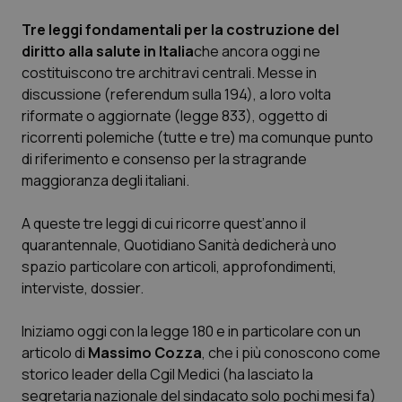
Calabria
Asma & BPCO
Tre leggi fondamentali per la costruzione del
diritto alla salute in Italia
che ancora oggi ne
Campania
Car-T
costituiscono tre architravi centrali. Messe in
discussione (referendum sulla 194), a loro volta
Emilia-Romagna
Colesterolo & coronaropatie
riformate o aggiornate (legge 833), oggetto di
ricorrenti polemiche (tutte e tre) ma comunque punto
Friuli Venezia Giulia
Dermatite Atopica
di riferimento e consenso per la stragrande
maggioranza degli italiani.
Lazio
Diabete & glucometri
A queste tre leggi di cui ricorre quest’anno il
quarantennale,
Quotidiano Sanità
dedicherà uno
Liguria
Disturbi dell’umore
spazio particolare con articoli, approfondimenti,
interviste, dossier.
Lombardia
Dolore
Iniziamo oggi con la legge 180 e in particolare con un
Marche
Donna & Salute
articolo di
Massimo Cozza
, che i più conoscono come
storico leader della Cgil Medici (ha lasciato la
Molise
Epatiti
segretaria nazionale del sindacato solo pochi mesi fa)