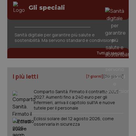
Gli speciali
Sanità digitale per garantire più salute e
CookieScriptConsent
5 mesi
CookieScript
sostenibilità. Ma servono standard e condivisione
settim
www.quotidianosanita.it
Tutti gli speciali
I più letti
[7 giorni]
[30 giorni]
Comparto Sanità. Firmato il contratto 2025-
2027. Aumenti fino a 240 euro per gli
infermieri, arriva il capitolo sull'IA e nuove
tutele per il personale
tracking-sites-ironfish-
www.quotidianosanita.it
4
tracking-enable
settim
Eclissi solare del 12 agosto 2026, come
2 gior
osservarla in sicurezza