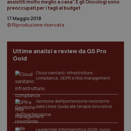
assistiti molto meglio a casa”. E gli Oncologi sono
preoccupati per i tagli al budget
17 Maggio 2018
© Riproduzione riservata
CookieScriptConsent
5 mesi
CookieScript
settim
www.quotidianosanita.it
Ultime analisi e review da QS Pro
Gold
Cloud sanitario: infrastrutture,
compliance, GDPR e Risk management
Gestione dell'Ipertensione resistente:
tracking-sites-ironfish-
www.quotidianosanita.it
4
dalle Linee Guida alle terapie innovative
tracking-enable
settim
2 gior
Leadership Infermieristica 2026: nuovi