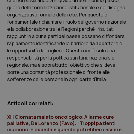
che non si sia ancora in grado di fare “il primo passo”,
quello della formalizzazione istituzionale e del disegno
organizzativo formale della rete. Per questo è
Necessari
Statistici
Marketing
fondamentale richiamare il ruolo del governo nazionale
e la collaborazione tra le Regioni perché i risultati
I cookie necessari contribuiscono a rendere fruibile il
sito web abilitandone funzionalità di base quali la
raggiunti in alcune parti del paese possano diffondersi
navigazione sulle pagine e l'accesso alle aree
rapidamente identificando le barriere da abbattere e
protette del sito. Il sito web non è in grado di
funzionare correttamente senza questi cookie.
le opportunità da cogliere. Questa non è solo una
responsabilità per la politica sanitaria nazionale e
Nome
Fornitore
/
Dominio
Scaden
regionale, ma è soprattutto l’obiettivo che si deve
VISITOR_PRIVACY_METADATA
5 mesi
YouTube
settim
.youtube.com
porre una comunità professionale di fronte alle
sofferenze delle persone in ogni parte d’Italia.
Articoli correlati:
XIII Giornata malato oncologico. Allarme cure
palliative, De Lorenzo (Favo): “Troppi pazienti
muoiono in ospedale quando potrebbero essere