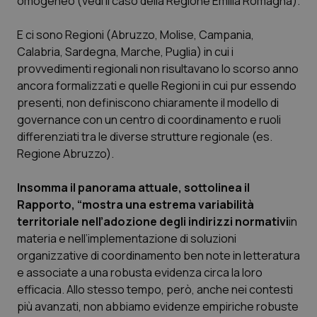
omogeneo (vedi il caso della Regione Emilia Romagna).
Valle D’Aosta
Oncodermatologia
E ci sono Regioni (Abruzzo, Molise, Campania,
Veneto
Oncoematologia
Calabria, Sardegna, Marche, Puglia) in cui i
provvedimenti regionali non risultavano lo scorso anno
Oncologia & Nutrizione
ancora formalizzati e quelle Regioni in cui pur essendo
presenti, non definiscono chiaramente il modello di
Psoriasi & pelle
governance con un centro di coordinamento e ruoli
differenziati tra le diverse strutture regionale (es.
Quotidiano Cardiologia
Regione Abruzzo).
Quotidiano Chirurgia
Insomma il panorama attuale, sottolinea il
Rapporto, “mostra una estrema variabilità
territoriale nell’adozione degli indirizzi normativi
in
Quotidiano Oncologia
materia e nell’implementazione di soluzioni
organizzative di coordinamento ben note in letteratura
Quotidiano Pediatria
e associate a una robusta evidenza circa la loro
efficacia. Allo stesso tempo, però, anche nei contesti
Rene & patologie urogenitali
più avanzati, non abbiamo evidenze empiriche robuste