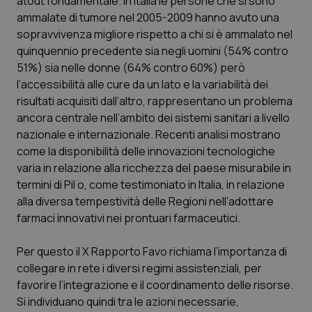
atout fondamentale. In Italia le persone che si sono
ammalate di tumore nel 2005-2009 hanno avuto una
Scienza e Farmaci
sopravvivenza migliore rispetto a chi si è ammalato nel
quinquennio precedente sia negli uomini (54% contro
51%) sia nelle donne (64% contro 60%) però
Studi e Analisi
l’accessibilità alle cure da un lato e la variabilità dei
risultati acquisiti dall’altro, rappresentano un problema
Lettere al direttore
ancora centrale nell’ambito dei sistemi sanitari a livello
nazionale e internazionale. Recenti analisi mostrano
Edizioni Regionali
come la disponibilità delle innovazioni tecnologiche
varia in relazione alla ricchezza del paese misurabile in
QS Pro
termini di Pil o, come testimoniato in Italia, in relazione
alla diversa tempestività delle Regioni nell’adottare
Professionisti Sanitari.AI
farmaci innovativi nei prontuari farmaceutici.
Abruzzo
QS Pro Gold
Per questo il X Rapporto Favo richiama l’importanza di
collegare in rete i diversi regimi assistenziali, per
QS Club
Newsletter
favorire l’integrazione e il coordinamento delle risorse.
Basilicata
Artrite & artrosi
Si individuano quindi tra le azioni necessarie,