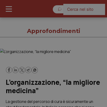
Sabato 8 Agosto 2026
Approfondimenti
Approfondimenti
Cronache
L’organizzazione, “la migliore
Governo e Parlamento
medicina”
Regioni e Asl
La gestione del percorso di cura è sicuramente un
Lavoro e Professioni