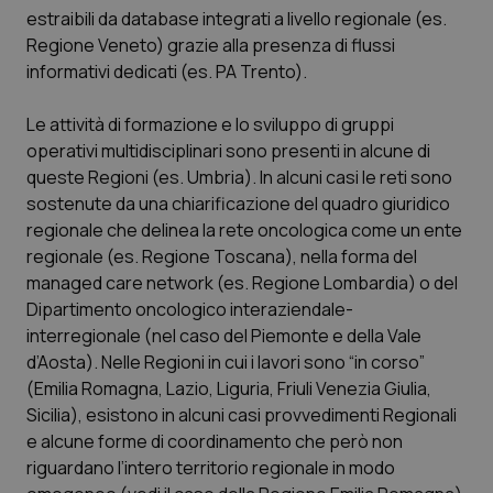
estraibili da database integrati a livello regionale (es.
Piemonte
HIV
Regione Veneto) grazie alla presenza di flussi
informativi dedicati (es. PA Trento).
Provincia Autonoma di Bolzano
Infezioni & Febbre
Le attività di formazione e lo sviluppo di gruppi
operativi multidisciplinari sono presenti in alcune di
Provincia Autonoma di Trento
Ipertensione & Scompenso
queste Regioni (es. Umbria). In alcuni casi le reti sono
sostenute da una chiarificazione del quadro giuridico
Puglia
Malattie rare
regionale che delinea la rete oncologica come un ente
regionale (es. Regione Toscana), nella forma del
Sardegna
Malattia di Crohn & Rettocolite Ulcerosa
managed care network (es. Regione Lombardia) o del
Dipartimento oncologico interaziendale-
Sicilia
Neuroscienze & patologie neurodegenerative
interregionale (nel caso del Piemonte e della Vale
d’Aosta). Nelle Regioni in cui i lavori sono “in corso”
Toscana
Obesità
(Emilia Romagna, Lazio, Liguria, Friuli Venezia Giulia,
Sicilia), esistono in alcuni casi provvedimenti Regionali
Umbria
Oftalmologia
e alcune forme di coordinamento che però non
riguardano l’intero territorio regionale in modo