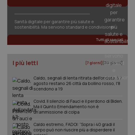
Sanità digitale per garantire più salute e
sostenibilità. Ma servono standard e condivisione
Tutti gli speciali
PHPSESSID
Sessio
PHP.net
www.quotidianosanita.it
I più letti
[7 giorni]
[30 giorni]
Caldo, segnali di lenta ritirata dell'ondata: il 7
agosto restano 26 città da bollino rosso, l'8
scendono a 19
Covid. Il silenzio di Fauci e il perdono di Biden.
Ma il Quinto Emendamento non è
un’ammissione di colpa
Caldo estremo, FADOI: “Sopra i 40 gradi il
corpo può non riuscire più a disperdere il