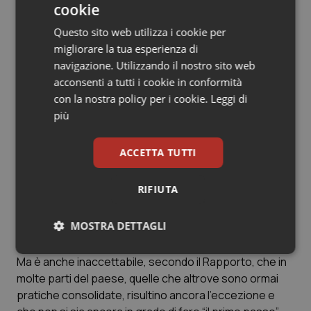
cookie
pratiche in grado di favorire lo scambio di conoscenze,
strumenti, risorse e soluzioni.
Questo sito web utilizza i cookie per
migliorare la tua esperienza di
Due le linee che il Rapporto propone quindi per
navigazione. Utilizzando il nostro sito web
l’organizzazione.
Alla luce di queste considerazioni, si
acconsenti a tutti i cookie in conformità
sottolinea nel Rapporto, appare necessario “spostare
con la nostra policy per i cookie.
Leggi di
il focus dalle dinamiche istituzionali a quelle
più
organizzative, sociali e relazionali per favorire
l’emergere di una cultura della fiducia reciproca foriera
ACCETTA TUTTI
di efficaci processi di strutturazione organizzativa in
cui i professionisti con i pazienti e le loro famiglie
RIFIUTA
possano trovare, nell’ambito delle reti già costituite, il
contesto per lo sviluppo delle comunità di pratica di cui
MOSTRA DETTAGLI
c’è grande bisogno”.
Necessari
Statistici
Marketing
Ma è anche inaccettabile, secondo il Rapporto, che in
molte parti del paese, quelle che altrove sono ormai
pratiche consolidate, risultino ancora l’eccezione e