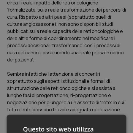
circa il reale impatto delle reti oncologiche
Salute orale & impianti
‘formalizzate’ sulla reale trasformazione dei percorsi di
cura. Rispetto ad altri paesi (soprattutto quelli di
Sangue & coagulazione
cultura anglosassone), non sono disponibili studi
pubblicati sulla reale capacità delle reti oncologiche e
Tiroide
delle altre forme di coordinamento nel modificare i
processi decisionali ‘trasformando’ così i processi di
cura del cancro, assicurando una reale presa in carico
Tumore al seno
dei pazienti”.
Tumore ovarico
Sembra infatti che l’attenzione si concentri
soprattutto sugli aspetti istituzionali e formali di
Tumori del Polmone & Testa Collo
strutturazione delle reti oncologiche e si assista a
lunghe fasi di progettazione, ri-progettazione e
Tumori gastrointestinali
negoziazione per giungere a un assetto di “rete” in cui
tutti i centri possano trovare adeguata collocazione.
Ulcera & Reflusso
Questi lunghi processi negoziali, aggiunge quindi il
Rapporto, distolgono l’attenzione da quello che è il
Questo sito web utilizza
Vaccini
reale obiettivo: creare una efficace comunità di