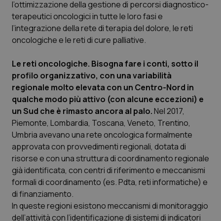
l’ottimizzazione della gestione di percorsi diagnostico-
Calabria
Asma & BPCO
terapeutici oncologici in tutte le loro fasi e
l’integrazione della rete di terapia del dolore, le reti
Campania
Car-T
oncologiche e le reti di cure palliative.
Emilia-Romagna
Colesterolo & coronaropatie
Le reti oncologiche. Bisogna fare i conti, sotto il
profilo organizzativo, con una variabilità
Friuli Venezia Giulia
Dermatite Atopica
regionale molto elevata con un Centro-Nord in
qualche modo più attivo (con alcune eccezioni) e
Lazio
Diabete & glucometri
un Sud che è rimasto ancora al palo.
Nel 2017,
Piemonte, Lombardia, Toscana, Veneto, Trentino,
Umbria avevano una rete oncologica formalmente
Liguria
Disturbi dell’umore
approvata con provvedimenti regionali, dotata di
risorse e con una struttura di coordinamento regionale
Lombardia
Dolore
già identificata, con centri di riferimento e meccanismi
formali di coordinamento (es. Pdta, reti informatiche) e
Marche
Donna & Salute
di finanziamento.
In queste regioni esistono meccanismi di monitoraggio
Molise
Epatiti
dell’attività con l’identificazione di sistemi di indicatori