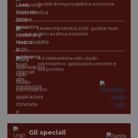
modelli di responsabilità e autonomia
tracking-sites-ironfish-
www.quotidianosanita.it
4
session-id
settim
2 gior
Leadership Medica 2026: guidare team
clinici ad alte prestazioni
_ga
1 anno
Google LLC
mes
.quotidianosanita.it
AI e telemedicina nello studio
odontoiatrico: applicazioni concrete e
uso protetto
Gli speciali