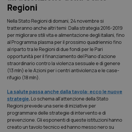
Regioni
Scienza e Farmaci
Nella Stato Regioni di domani, 24 novembre si
tratteranno anche altri temi: Dalla strategia 2016-2019
Studi e Analisi
per migliorare stili vita e alimentazione degli italiani, fino
al Programma plasma per il prossimo quadriennio fino
Lettere al direttore
al riparto tra le Regioni di due fondi per le Pari
opportunità per il finanziamento del Piano d'azione
Edizioni Regionali
straordinario contro la violenza sessuale e di genere
(13 mln) e le Azioni per i centri antiviolenza e le case-
QS Pro
rifugio (18 mln).
Professionisti Sanitari.AI
La salute passa anche dalla tavola: ecco le nuove
strategie
.
Lo schema all’attenzione della Stato
Abruzzo
QS Pro Gold
Regioni prevede una serie di iniziative per
programmare delle strategie di intervento e di
QS Club
Newsletter
prevenzione. Gli esponenti di queste istituzioni hanno
Basilicata
Artrite & artrosi
creato un tavolo tecnico ed hanno messo nero su