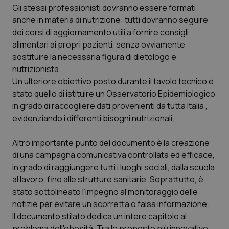
Gli stessi professionisti dovranno essere formati
Piemonte
HIV
anche in materia di nutrizione: tutti dovranno seguire
dei corsi di aggiornamento utili a fornire consigli
Provincia Autonoma di Bolzano
Infezioni & Febbre
alimentari ai propri pazienti, senza ovviamente
sostituire la necessaria figura di dietologo e
nutrizionista.
Provincia Autonoma di Trento
Ipertensione & Scompenso
Un ulteriore obiettivo posto durante il tavolo tecnico è
stato quello di istituire un Osservatorio Epidemiologico
Puglia
Malattie rare
in grado di raccogliere dati provenienti da tutta Italia ,
evidenziando i differenti bisogni nutrizionali.
Sardegna
Malattia di Crohn & Rettocolite Ulcerosa
Altro importante punto del documento è la creazione
Sicilia
Neuroscienze & patologie neurodegenerative
di una campagna comunicativa controllata ed efficace,
in grado di raggiungere tutti i luoghi sociali, dalla scuola
Toscana
Obesità
al lavoro, fino alle strutture sanitarie. Soprattutto, è
stato sottolineato l’impegno al monitoraggio delle
Umbria
Oftalmologia
notizie per evitare un scorretta o falsa informazione.
Il documento stilato dedica un intero capitolo al
problema dell'obesità. Tra le proposte più innovative