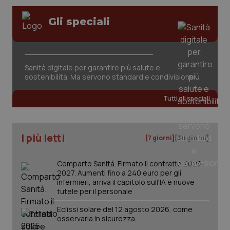
Gli speciali
tracking-sites-ironfish-
www.quotidianosanita.it
4
session-id
settim
2 gior
Sanità digitale per garantire più salute e
sostenibilità. Ma servono standard e condivisione
_ga
1 anno
Google LLC
mes
.quotidianosanita.it
Tutti gli speciali
I più letti
[7 giorni]
[30 giorni]
Comparto Sanità. Firmato il contratto 2025-
2027. Aumenti fino a 240 euro per gli
infermieri, arriva il capitolo sull'IA e nuove
tutele per il personale
Eclissi solare del 12 agosto 2026, come
osservarla in sicurezza