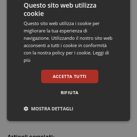
L’attuazione del programma si avvarrà della
Questo sito web utilizza
Salute orale & impianti
collaborazione di medici di famiglia, pediatri e strutture
cookie
sanitarie come poliambulatori, consultori, centri
Sangue & coagulazione
Questo sito web utilizza i cookie per
dedicati all'infanzia e alle vaccinazioni, servizi di igiene
migliorare la tua esperienza di
per alimenti. L’impegno è di perseguire tutti questi
navigazione. Utilizzando il nostro sito web
Tiroide
obiettivo entro e non oltre il 2019.
acconsenti a tutti i cookie in conformità
con la nostra policy per i cookie.
Leggi di
Tumore al seno
più
Intesa su riparto finanziamento del Piano d'azione
straordinario contro la violenza sessuale e di genere
Tumore ovarico
(13 mln)
ACCETTA TUTTI
Tumori del Polmone & Testa Collo
RIFIUTA
Intesa su riparto Azioni per i centri antiviolenza e le
Tumori gastrointestinali
case-rifugio (18 mln).
MOSTRA DETTAGLI
Ulcera & Reflusso
Necessari
Statistici
Marketing
Vaccini
Articoli correlati: