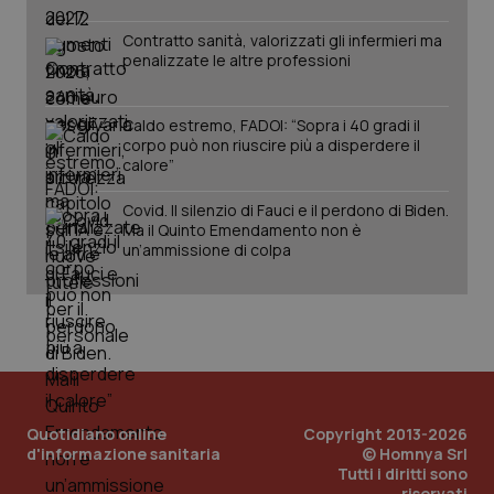
Contratto sanità, valorizzati gli infermieri ma
penalizzate le altre professioni
Caldo estremo, FADOI: “Sopra i 40 gradi il
corpo può non riuscire più a disperdere il
calore”
Covid. Il silenzio di Fauci e il perdono di Biden.
Ma il Quinto Emendamento non è
PHPSESSID
Sessio
PHP.net
un’ammissione di colpa
www.quotidianosanita.it
Quotidiano online
Copyright 2013-2026
d'informazione sanitaria
© Homnya Srl
Tutti i diritti sono
riservati