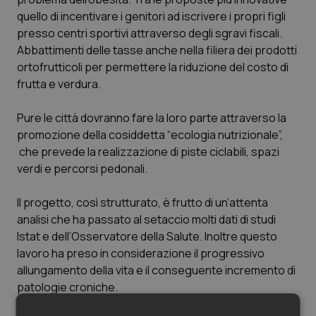
Valle D’Aosta
Oncodermatologia
quello di incentivare i genitori ad iscrivere i propri figli
presso centri sportivi attraverso degli sgravi fiscali.
Veneto
Oncoematologia
Abbattimenti delle tasse anche nella filiera dei prodotti
ortofrutticoli per permettere la riduzione del costo di
Oncologia & Nutrizione
frutta e verdura.
Psoriasi & pelle
Pure le città dovranno fare la loro parte attraverso la
promozione della cosiddetta “ecologia nutrizionale”,
Quotidiano Cardiologia
che prevede la realizzazione di piste ciclabili, spazi
verdi e percorsi pedonali.
Quotidiano Chirurgia
Il progetto, così strutturato, è frutto di un’attenta
analisi che ha passato al setaccio molti dati di studi
Quotidiano Oncologia
Istat e dell’Osservatore della Salute. Inoltre questo
lavoro ha preso in considerazione il progressivo
Quotidiano Pediatria
allungamento della vita e il conseguente incremento di
patologie croniche.
Rene & patologie urogenitali