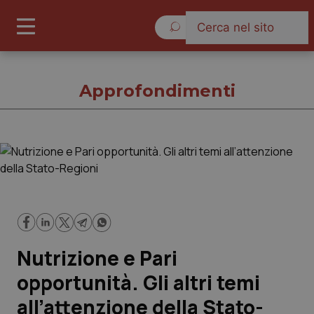
Venerdì 7 Agosto 2026
Approfondimenti
Approfondimenti
Cronache
Governo e Parlamento
Nutrizione e Pari
Regioni e Asl
opportunità. Gli altri temi
all’attenzione della Stato-
Lavoro e Professioni