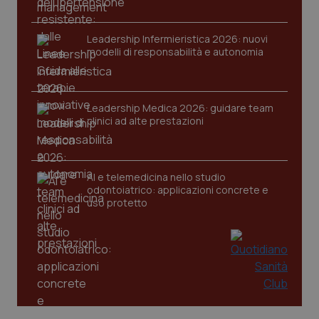
Leadership Infermieristica 2026: nuovi
modelli di responsabilità e autonomia
CookieScriptConsent
5 mesi
CookieScript
settim
www.quotidianosanita.it
Leadership Medica 2026: guidare team
clinici ad alte prestazioni
AI e telemedicina nello studio
odontoiatrico: applicazioni concrete e
uso protetto
tracking-sites-ironfish-
www.quotidianosanita.it
4
tracking-enable
settim
2 gior