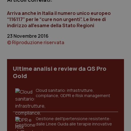
Arriva anche in Italia il numero unico europeo
“116117” per le “cure non urgenti”. Le linee di
indirizzo all’esame della Stato Regioni
Necessari
Statistici
Marketing
23 Novembre 2016
I cookie necessari contribuiscono a rendere fruibile il
© Riproduzione riservata
sito web abilitandone funzionalità di base quali la
navigazione sulle pagine e l'accesso alle aree
protette del sito. Il sito web non è in grado di
funzionare correttamente senza questi cookie.
Nome
Fornitore
/
Dominio
Scaden
Ultime analisi e review da QS Pro
VISITOR_PRIVACY_METADATA
5 mesi
YouTube
Gold
settim
.youtube.com
Cloud sanitario: infrastrutture,
compliance, GDPR e Risk management
Gestione dell'Ipertensione resistente:
dalle Linee Guida alle terapie innovative