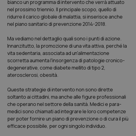
bianco un programma di intervento che verrà attuato
Calabria
Asma & BPCO
nel prossimo triennio. Il principale scopo, quello di
ridurre il carico globale di malattia, si inserisce anche
Campania
Car-T
nel piano sanitario di prevenzione 2014-2018.
Emilia-Romagna
Colesterolo & coronaropatie
Ma vediamo nel dettaglio quali sono i punti di azione.
Innanzitutto, la promozione di una vita attiva, perché la
Friuli Venezia Giulia
Dermatite Atopica
vita sedentaria, associata ad un'alimentazione
scorretta aumenta l'insorgenza di patologie cronico-
Lazio
Diabete & glucometri
degenerative, come diabete mellito di tipo 2,
aterosclerosi, obesità.
Liguria
Disturbi dell’umore
Queste strategie di intervento non sono dirette
soltanto ai cittadini, ma anche alle figure professionali
Lombardia
Dolore
che operano nel settore della sanità. Medici e para-
medici sono chiamati ad integrare le loro competenze
Marche
Donna & Salute
per poter fornire un piano di prevenzione o di cura il più
efficace possibile, per ogni singolo individuo.
Molise
Epatiti